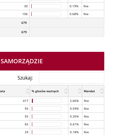
30
0.19%
Nie
106
0.68%
Nie
679
679
 SAMORZĄDZIE
Szukaj:
data
% głosów ważnych
Mandat
417
2.66%
Nie
93
0.59%
Nie
55
0.35%
Nie
65
0.41%
Nie
29
0.18%
Nie