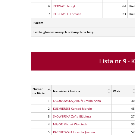
6
BERNAT Henryk
64
Kie
7
BOROWIEC Tomasz
23
Kie
Razem
Liczba głosów ważnych oddanych na listę
Lista nr 9
Numer
Nazwisko i Imiona
Wiek
na liście
1
OGONOWSKA-JAROŃ Emilia Anna
30
2
KUŚMIERSKI Konrad Marcin
45
3
SKOWERSKA Zofia Elżbieta
27
4
MAJOR Michał Wojciech
33
5
PACZKOWSKA Urszula Joanna
52