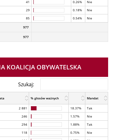
41
0.26%
Nie
29
0.18%
Nie
85
0.54%
Nie
977
977
NA KOALICJA OBYWATELSKA
Szukaj:
ata
% głosów ważnych
Mandat
2 881
18.37%
Tak
246
1.57%
Nie
294
1.88%
Tak
118
0.75%
Nie