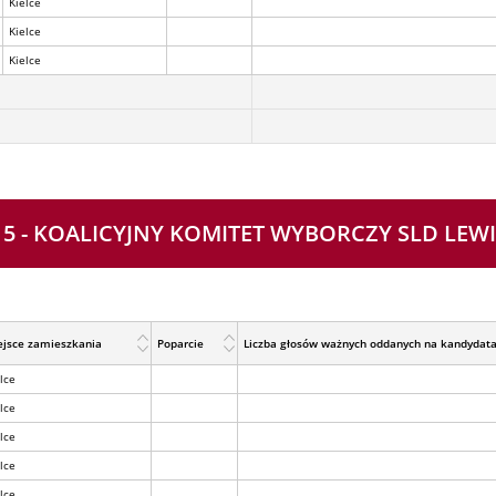
Kielce
Kielce
Kielce
nr 5 - KOALICYJNY KOMITET WYBORCZY SLD LEW
ejsce zamieszkania
Poparcie
Liczba głosów ważnych oddanych na kandydat
lce
lce
lce
lce
lce