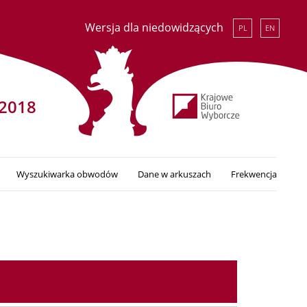
Wersja dla niedowidzących
PL
EN
2018
Wyszukiwarka obwodów
Dane w arkuszach
Frekwencja