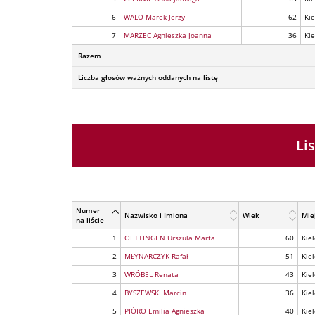
6
WALO Marek Jerzy
62
Kie
7
MARZEC Agnieszka Joanna
36
Kie
Razem
Liczba głosów ważnych oddanych na listę
Li
Numer
Nazwisko i Imiona
Wiek
Mie
na liście
1
OETTINGEN Urszula Marta
60
Kie
2
MŁYNARCZYK Rafał
51
Kie
3
WRÓBEL Renata
43
Kie
4
BYSZEWSKI Marcin
36
Kie
5
PIÓRO Emilia Agnieszka
40
Kie