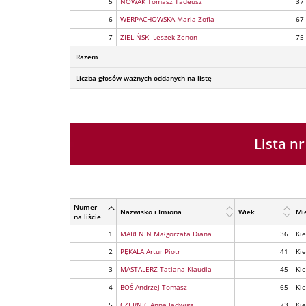
5
NOWAK Tomasz Tadeusz
37
6
WERPACHOWSKA Maria Zofia
67
7
ZIELIŃSKI Leszek Zenon
75
Razem
Liczba głosów ważnych oddanych na listę
Lista 
Numer
Nazwisko i Imiona
Wiek
Mi
na liście
1
MARENIN Małgorzata Diana
36
Kie
2
PĘKALA Artur Piotr
41
Kie
3
MASTALERZ Tatiana Klaudia
45
Kie
4
BOŚ Andrzej Tomasz
65
Kie
5
CZERNIC Anna Jadwiga
73
Kie