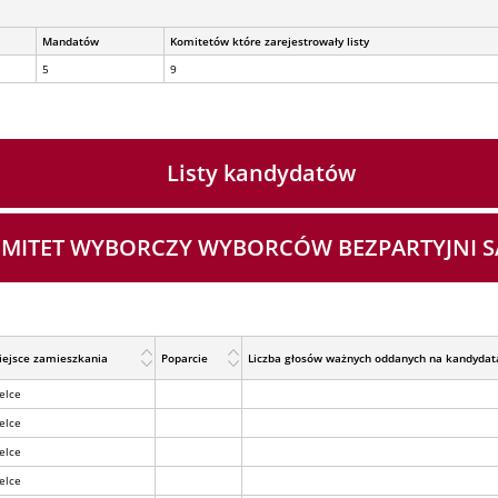
Mandatów
Komitetów które zarejestrowały listy
5
9
Listy kandydatów
- KOMITET WYBORCZY WYBORCÓW BEZPARTYJN
iejsce zamieszkania
Poparcie
Liczba głosów ważnych oddanych na kandydat
elce
elce
elce
elce