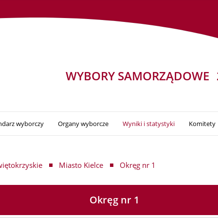
WYBORY SAMORZĄDOWE
ndarz wyborczy
Organy wyborcze
Wyniki i statystyki
Komitety
iętokrzyskie
Miasto Kielce
Okręg nr 1
Okręg nr 1