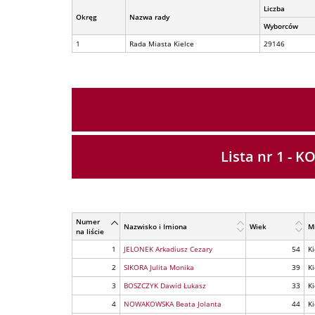
Liczba
Okręg
Nazwa rady
Wyborców
1
Rada Miasta Kielce
29146
Lista nr 1 
Numer
Nazwisko i Imiona
Wiek
M
na liście
1
JELONEK Arkadiusz Cezary
54
Ki
2
SIKORA Julita Monika
39
Ki
3
BOSZCZYK Dawid Łukasz
33
Ki
4
NOWAKOWSKA Beata Jolanta
44
Ki