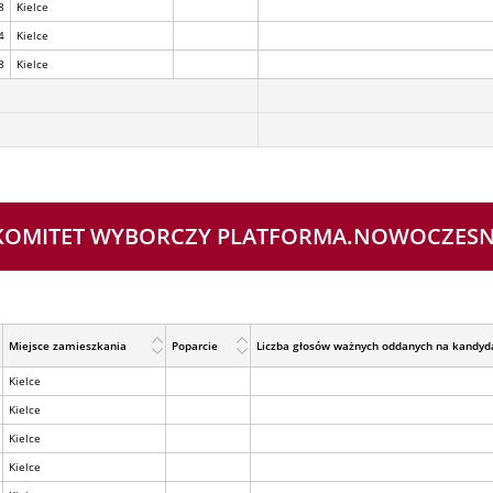
8
Kielce
4
Kielce
8
Kielce
JNY KOMITET WYBORCZY PLATFORMA.NOWOCZES
Miejsce zamieszkania
Poparcie
Liczba głosów ważnych oddanych na kandyd
Kielce
Kielce
Kielce
Kielce