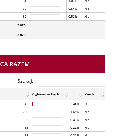
164
1.05%
Nie
85
0.54%
Nie
82
0.52%
Nie
3 870
3 870
ICA RAZEM
Szukaj:
a
% głosów ważnych
Mandat
542
3.46%
Nie
265
1.69%
Nie
65
0.41%
Nie
35
0.22%
Nie
35
0.22%
Nie