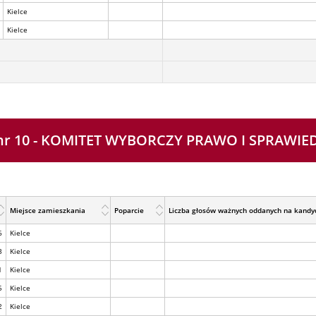
Kielce
Kielce
 nr 10 - KOMITET WYBORCZY PRAWO I SPRAWI
Miejsce zamieszkania
Poparcie
Liczba głosów ważnych oddanych na kandy
6
Kielce
3
Kielce
1
Kielce
5
Kielce
2
Kielce