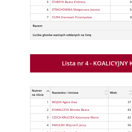
5
STARZYK Beata Elżbieta
3
6
STRACHOWSKA Małgorzata Joanna
3
7
CIUPA Ziemowit Przemysław
3
Razem
Liczba głosów ważnych oddanych na listę
Lista nr 4 - KOALICY
Numer
Nazwisko i Imiona
Wiek
na liście
1
WOJDA Agata Ewa
37
2
KOWALCZYK Monika Beata
43
3
CZECH-KRUCZEK Katarzyna Maria
42
4
PAKULSKI Wojciech Jerzy
56