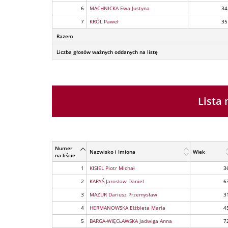
6
MACHNICKA Ewa Justyna
34
7
KRÓL Paweł
35
Razem
Liczba głosów ważnych oddanych na listę
Lista
Numer
Nazwisko i Imiona
Wiek
na liście
1
KISIEL Piotr Michał
3
2
KARYŚ Jarosław Daniel
6
3
MAZUR Dariusz Przemysław
3
4
HERMANOWSKA Elżbieta Maria
4
5
BARGA-WIĘCŁAWSKA Jadwiga Anna
7