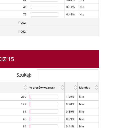
48
0.31%
Nie
72
0.46%
Nie
1 062
1 062
IZ'15
Szukaj:
% głosów ważnych
Mandat
250
1.59%
Nie
122
0.78%
Nie
61
0.39%
Nie
46
0.29%
Nie
64
0.41%
Nie