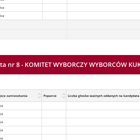
lce
lce
sta nr 8 - KOMITET WYBORCZY WYBORCÓW KUK
jsce zamieszkania
Poparcie
Liczba głosów ważnych oddanych na kandydata
lce
lce
lce
lce
lce