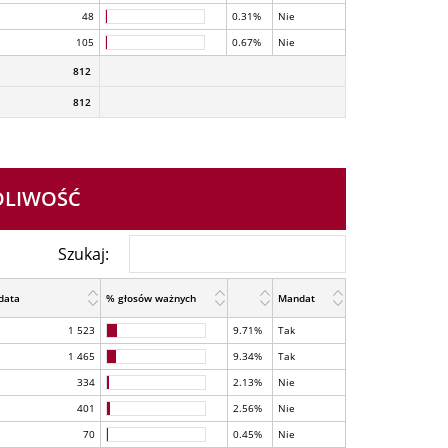
48
0.31%
Nie
105
0.67%
Nie
812
812
EDLIWOŚĆ
Szukaj:
data
% głosów ważnych
Mandat
1 523
9.71%
Tak
1 465
9.34%
Tak
334
2.13%
Nie
401
2.56%
Nie
70
0.45%
Nie