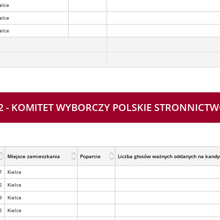
elce
elce
elce
r 2 - KOMITET WYBORCZY POLSKIE STRONNIC
Miejsce zamieszkania
Poparcie
Liczba głosów ważnych oddanych na kandy
7
Kielce
2
Kielce
9
Kielce
2
Kielce