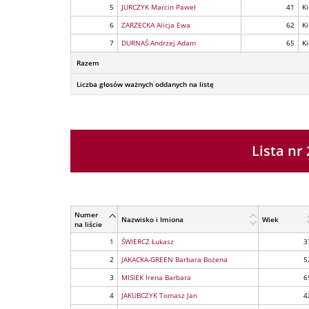
5
JURCZYK Marcin Paweł
41
Ki
6
ZARZECKA Alicja Ewa
62
Ki
7
DURNAŚ Andrzej Adam
65
Ki
Razem
Liczba głosów ważnych oddanych na listę
Lista n
Numer
Nazwisko i Imiona
Wiek
na liście
1
ŚWIERCZ Łukasz
3
2
JAKACKA-GREEN Barbara Bożena
5
3
MISIEK Irena Barbara
6
4
JAKUBCZYK Tomasz Jan
4