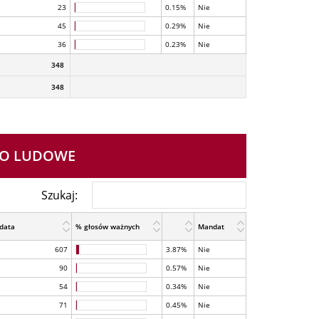
23
0.15%
Nie
45
0.29%
Nie
36
0.23%
Nie
348
348
TWO LUDOWE
Szukaj:
data
% głosów ważnych
Mandat
607
3.87%
Nie
90
0.57%
Nie
54
0.34%
Nie
71
0.45%
Nie