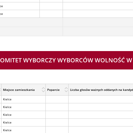
lce
lce
 - KOMITET WYBORCZY WYBORCÓW WOLNOŚĆ W
Miejsce zamieszkania
Poparcie
Liczba głosów ważnych oddanych na kandy
Kielce
Kielce
Kielce
Kielce
Kielce