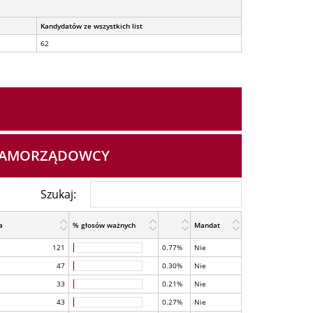
Kandydatów ze wszystkich list
62
I SAMORZĄDOWCY
Szukaj:
a
% głosów ważnych
Mandat
121
0.77%
Nie
47
0.30%
Nie
33
0.21%
Nie
43
0.27%
Nie