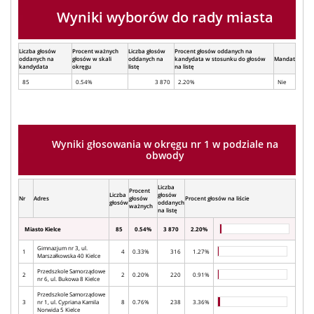
Wyniki wyborów do rady miasta
Liczba głosów
Procent ważnych
Liczba głosów
Procent głosów oddanych na
oddanych na
głosów w skali
oddanych na
kandydata w stosunku do głosów
Mandat
kandydata
okręgu
listę
na listę
85
0.54%
3 870
2.20%
Nie
Wyniki głosowania w okręgu nr 1 w podziale na
obwody
Liczba
Procent
Liczba
głosów
Nr
Adres
głosów
Procent głosów na liście
głosów
oddanych
ważnych
na listę
Miasto Kielce
85
0.54%
3 870
2.20%
Gimnazjum nr 3, ul.
1
4
0.33%
316
1.27%
Marszałkowska 40 Kielce
Przedszkole Samorządowe
2
2
0.20%
220
0.91%
nr 6, ul. Bukowa 8 Kielce
Przedszkole Samorządowe
3
nr 1, ul. Cypriana Kamila
8
0.76%
238
3.36%
Norwida 5 Kielce