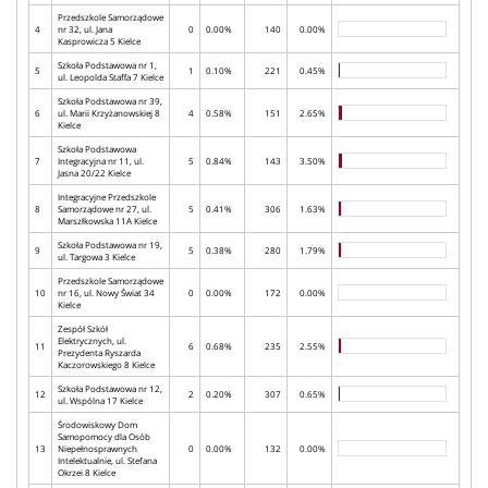
Przedszkole Samorządowe
4
nr 32, ul. Jana
0
0.00%
140
0.00%
Kasprowicza 5 Kielce
Szkoła Podstawowa nr 1,
5
1
0.10%
221
0.45%
ul. Leopolda Staffa 7 Kielce
Szkoła Podstawowa nr 39,
6
ul. Marii Krzyżanowskiej 8
4
0.58%
151
2.65%
Kielce
Szkoła Podstawowa
7
Integracyjna nr 11, ul.
5
0.84%
143
3.50%
Jasna 20/22 Kielce
Integracyjne Przedszkole
8
Samorządowe nr 27, ul.
5
0.41%
306
1.63%
Marszłkowska 11A Kielce
Szkoła Podstawowa nr 19,
9
5
0.38%
280
1.79%
ul. Targowa 3 Kielce
Przedszkole Samorządowe
10
nr 16, ul. Nowy Świat 34
0
0.00%
172
0.00%
Kielce
Zespół Szkół
Elektrycznych, ul.
11
6
0.68%
235
2.55%
Prezydenta Ryszarda
Kaczorowskiego 8 Kielce
Szkoła Podstawowa nr 12,
12
2
0.20%
307
0.65%
ul. Wspólna 17 Kielce
Środowiskowy Dom
Samopomocy dla Osób
13
Niepełnosprawnych
0
0.00%
132
0.00%
Intelektualnie, ul. Stefana
Okrzei 8 Kielce