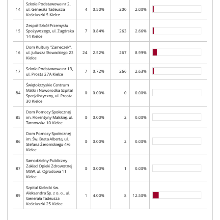
Szkoła Podstawowa nr 2,
14
ul. Generała Tadeusza
4
0.50%
200
2.00%
Kościuszki 5 Kielce
Zespół Szkół Przemysłu
15
Spożywczego, ul. Zagórska
7
0.84%
263
2.66%
14 Kielce
Dom Kultury "Zameczek",
16
ul. Juliusza Słowackiego 23
24
2.52%
267
8.99%
Kielce
Szkoła Podstawowa nr 13,
17
7
0.72%
266
2.63%
ul. Prosta 27A Kielce
Świętokrzyskie Centrum
Matki i Noworodka Szpital
84
0
0.00%
0
0.00%
Specjalistyczny, ul. Prosta
30 Kielce
Dom Pomocy Społecznej
85
im. Florentyny Malskiej, ul.
0
0.00%
2
0.00%
Tarnowska 10 Kielce
Dom Pomocy Społecznej
im. Św. Brata Alberta, ul.
86
0
0.00%
2
0.00%
Stefana Żeromskiego 4/6
Kielce
Samodzielny Publiczny
Zakład Opieki Zdrowotnej
87
0
0.00%
1
0.00%
MSW, ul. Ogrodowa 11
Kielce
Szpital Kielecki św.
Aleksandra Sp. z o. o., ul.
89
1
4.00%
8
12.50%
Generała Tadeusza
Kościuszki 25 Kielce