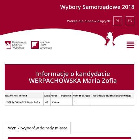
Wybory Samorządowe 2018
PL
EN
Wersja dla niedowidzących
Informacje o kandydacie
WERPACHOWSKA Maria Zofia
Nazwisko i Imiona
Wiek
Adres
Poparcie
Numer okręgu
Treść oświadczenia lustracyjnego
WERPACHOWSKA Maria Zofia
67
Kielce
1
Wyniki wyborów do rady miasta