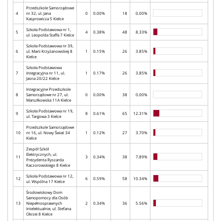
Przedszkole Samorządowe
4
nr 32, ul. Jana
0
0.00%
18
0.00%
Kasprowicza 5 Kielce
Szkoła Podstawowa nr 1,
5
4
0.38%
48
8.33%
ul. Leopolda Staffa 7 Kielce
Szkoła Podstawowa nr 39,
6
ul. Marii Krzyżanowskiej 8
1
0.15%
26
3.85%
Kielce
Szkoła Podstawowa
7
Integracyjna nr 11, ul.
1
0.17%
26
3.85%
Jasna 20/22 Kielce
Integracyjne Przedszkole
8
Samorządowe nr 27, ul.
0
0.00%
38
0.00%
Marszłkowska 11A Kielce
Szkoła Podstawowa nr 19,
9
8
0.61%
65
12.31%
ul. Targowa 3 Kielce
Przedszkole Samorządowe
10
nr 16, ul. Nowy Świat 34
1
0.12%
27
3.70%
Kielce
Zespół Szkół
Elektrycznych, ul.
11
3
0.34%
38
7.89%
Prezydenta Ryszarda
Kaczorowskiego 8 Kielce
Szkoła Podstawowa nr 12,
12
6
0.59%
58
10.34%
ul. Wspólna 17 Kielce
Środowiskowy Dom
Samopomocy dla Osób
13
Niepełnosprawnych
2
0.34%
36
5.56%
Intelektualnie, ul. Stefana
Okrzei 8 Kielce