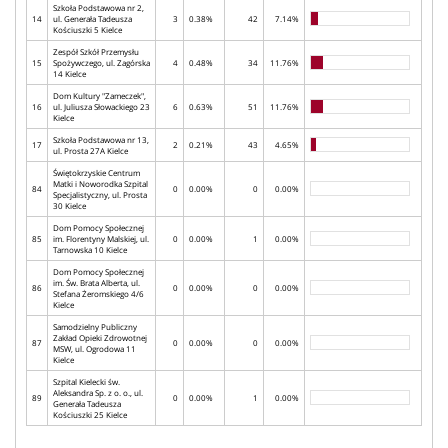
Szkoła Podstawowa nr 2,
14
ul. Generała Tadeusza
3
0.38%
42
7.14%
Kościuszki 5 Kielce
Zespół Szkół Przemysłu
15
Spożywczego, ul. Zagórska
4
0.48%
34
11.76%
14 Kielce
Dom Kultury "Zameczek",
16
ul. Juliusza Słowackiego 23
6
0.63%
51
11.76%
Kielce
Szkoła Podstawowa nr 13,
17
2
0.21%
43
4.65%
ul. Prosta 27A Kielce
Świętokrzyskie Centrum
Matki i Noworodka Szpital
84
0
0.00%
0
0.00%
Specjalistyczny, ul. Prosta
30 Kielce
Dom Pomocy Społecznej
85
im. Florentyny Malskiej, ul.
0
0.00%
1
0.00%
Tarnowska 10 Kielce
Dom Pomocy Społecznej
im. Św. Brata Alberta, ul.
86
0
0.00%
0
0.00%
Stefana Żeromskiego 4/6
Kielce
Samodzielny Publiczny
Zakład Opieki Zdrowotnej
87
0
0.00%
0
0.00%
MSW, ul. Ogrodowa 11
Kielce
Szpital Kielecki św.
Aleksandra Sp. z o. o., ul.
89
0
0.00%
1
0.00%
Generała Tadeusza
Kościuszki 25 Kielce