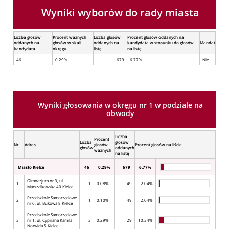
Wyniki wyborów do rady miasta
Liczba głosów
Procent ważnych
Liczba głosów
Procent głosów oddanych na
oddanych na
głosów w skali
oddanych na
kandydata w stosunku do głosów
Mandat
kandydata
okręgu
listę
na listę
46
0.29%
679
6.77%
Nie
Wyniki głosowania w okręgu nr 1 w podziale na
obwody
Liczba
Procent
Liczba
głosów
Nr
Adres
głosów
Procent głosów na liście
głosów
oddanych
ważnych
na listę
Miasto Kielce
46
0.29%
679
6.77%
Gimnazjum nr 3, ul.
1
1
0.08%
49
2.04%
Marszałkowska 40 Kielce
Przedszkole Samorządowe
2
1
0.10%
49
2.04%
nr 6, ul. Bukowa 8 Kielce
Przedszkole Samorządowe
3
nr 1, ul. Cypriana Kamila
3
0.29%
29
10.34%
Norwida 5 Kielce