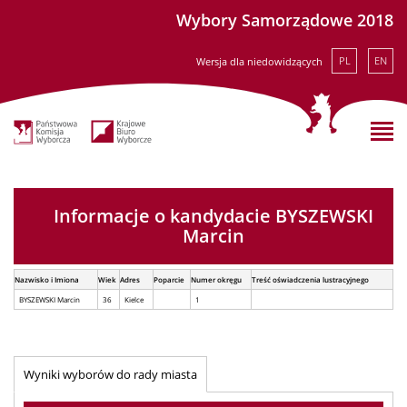
Wybory Samorządowe 2018
PL
EN
Wersja dla niedowidzących
Informacje o kandydacie BYSZEWSKI
Marcin
Nazwisko i Imiona
Wiek
Adres
Poparcie
Numer okręgu
Treść oświadczenia lustracyjnego
BYSZEWSKI Marcin
36
Kielce
1
Wyniki wyborów do rady miasta