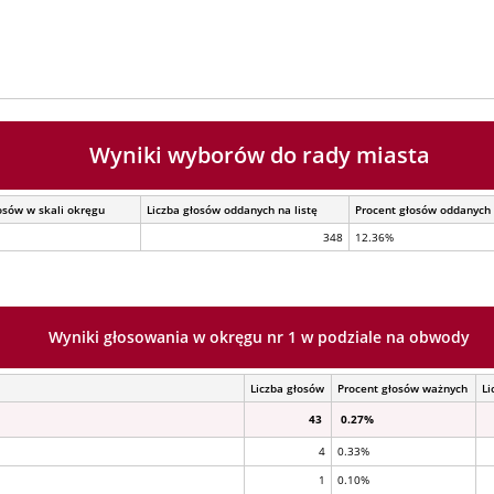
Wyniki wyborów do rady miasta
osów w skali okręgu
Liczba głosów oddanych na listę
Procent głosów oddanych 
348
12.36%
Wyniki głosowania w okręgu nr 1 w podziale na obwody
Liczba głosów
Procent głosów ważnych
Li
43
0.27%
4
0.33%
1
0.10%