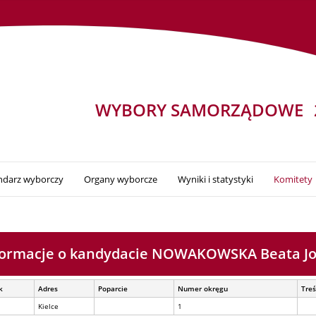
WYBORY SAMORZĄDOWE
ndarz wyborczy
Organy wyborcze
Wyniki i statystyki
Komitety
formacje o kandydacie NOWAKOWSKA Beata Jo
k
Adres
Poparcie
Numer okręgu
Treś
Kielce
1