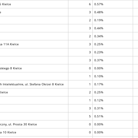
5 Kielce
6
0.57%
e
3
0.48%
2
0.19%
3
0.44%
2
0.34%
ka 11A Kielce
3
0.25%
3
0.23%
3
0.37%
skiego 8 Kielce
0
0.00%
1
0.10%
telektualnie, ul. Stefana Okrzei 8 Kielce
1
0.17%
Kielce
2
0.25%
1
0.12%
3
0.31%
5
0.51%
zny, ul. Prosta 30 Kielce
0
0.00%
a 10 Kielce
0
0.00%