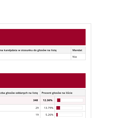
na kandydata w stosunku do głosów na listę
Mandat
Nie
czba głosów oddanych na listę
Procent głosów na liście
348
12.36%
29
13.79%
19
5.26%