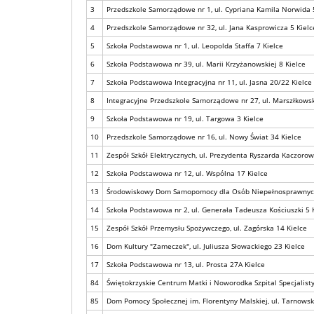
3
Przedszkole Samorządowe nr 1, ul. Cypriana Kamila Norwida 
4
Przedszkole Samorządowe nr 32, ul. Jana Kasprowicza 5 Kielc
5
Szkoła Podstawowa nr 1, ul. Leopolda Staffa 7 Kielce
6
Szkoła Podstawowa nr 39, ul. Marii Krzyżanowskiej 8 Kielce
7
Szkoła Podstawowa Integracyjna nr 11, ul. Jasna 20/22 Kielce
8
Integracyjne Przedszkole Samorządowe nr 27, ul. Marszłkows
9
Szkoła Podstawowa nr 19, ul. Targowa 3 Kielce
10
Przedszkole Samorządowe nr 16, ul. Nowy Świat 34 Kielce
11
Zespół Szkół Elektrycznych, ul. Prezydenta Ryszarda Kaczorow
12
Szkoła Podstawowa nr 12, ul. Wspólna 17 Kielce
13
Środowiskowy Dom Samopomocy dla Osób Niepełnosprawnych In
14
Szkoła Podstawowa nr 2, ul. Generała Tadeusza Kościuszki 5 
15
Zespół Szkół Przemysłu Spożywczego, ul. Zagórska 14 Kielce
16
Dom Kultury "Zameczek", ul. Juliusza Słowackiego 23 Kielce
17
Szkoła Podstawowa nr 13, ul. Prosta 27A Kielce
84
Świętokrzyskie Centrum Matki i Noworodka Szpital Specjalistyc
85
Dom Pomocy Społecznej im. Florentyny Malskiej, ul. Tarnowsk