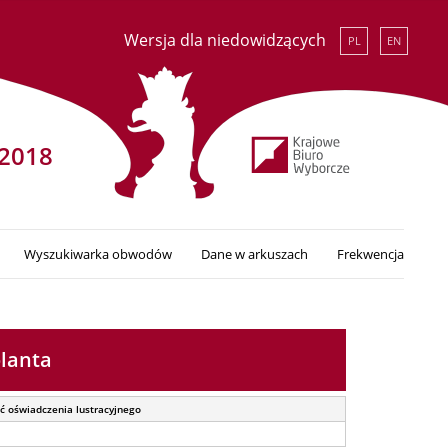
Wersja dla niedowidzących
PL
EN
2018
Wyszukiwarka obwodów
Dane w arkuszach
Frekwencja
lanta
ć oświadczenia lustracyjnego