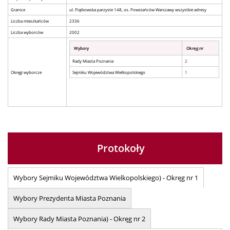
Granice
ul. Piątkowska parzyste 148, os. Powstańców Warszawy wszystkie adresy
Liczba mieszkańców
2336
Liczba wyborców
2002
Wybory
Okręg nr
Rady Miasta Poznania
2
Okręgi wyborcze
Sejmiku Województwa Wielkopolskiego
1
Protokoły
Wybory Sejmiku Województwa Wielkopolskiego) - Okręg nr 1
Wybory Prezydenta Miasta Poznania
Wybory Rady Miasta Poznania) - Okręg nr 2