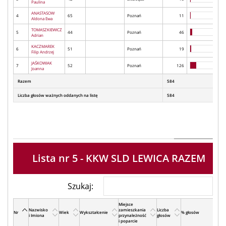
Paulina
ANASTASOW
4
65
Poznań
11
Aldona Ewa
TOMASZKIEWICZ
5
44
Poznań
46
Adrian
KACZMAREK
6
51
Poznań
19
Filip Andrzej
JAŚKOWIAK
7
52
Poznań
126
Joanna
Razem
584
Liczba głosów ważnych oddanych na listę
584
Lista nr 5 - KKW SLD LEWICA RAZEM
Szukaj:
Miejsce
Nazwisko
zamieszkania
Liczba
Nr
Wiek
Wykształcenie
% głosów
i Imiona
przynależność
głosów
i poparcie