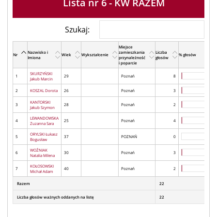
Lista nr 6 - KW RAZEM
Szukaj:
Miejsce
Nazwisko i
zamieszkania
Liczba
Nr
Wiek
Wykształcenie
% głosów
Imiona
przynależność
głosów
i poparcie
SKURZYŃSKI
1
29
Poznań
8
Jakub Marcin
2
KOSZAL Dorota
26
Poznań
3
KANTORSKI
3
28
Poznań
2
Jakub Szymon
LEWANDOWSKA
4
25
Poznań
4
Zuzanna Sara
ORYLSKI Łukasz
5
37
POZNAŃ
0
Bogusław
WOŹNIAK
6
30
Poznań
3
Natalia Milena
KOŁOSOWSKI
7
40
Poznań
2
Michał Adam
Razem
22
Liczba głosów ważnych oddanych na listę
22