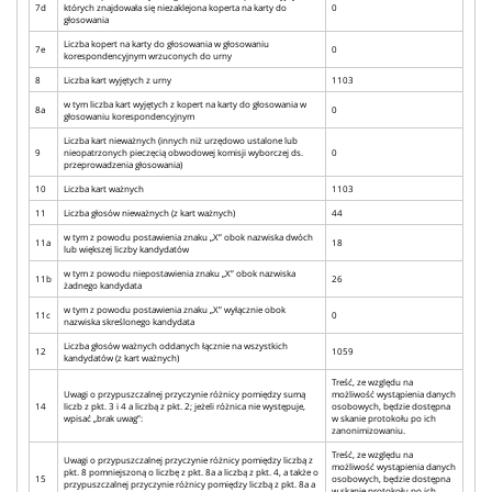
7d
których znajdowała się niezaklejona koperta na karty do
0
głosowania
Liczba kopert na karty do głosowania w głosowaniu
7e
0
korespondencyjnym wrzuconych do urny
8
Liczba kart wyjętych z urny
1103
w tym liczba kart wyjętych z kopert na karty do głosowania w
8a
0
głosowaniu korespondencyjnym
Liczba kart nieważnych (innych niż urzędowo ustalone lub
9
nieopatrzonych pieczęcią obwodowej komisji wyborczej ds.
0
przeprowadzenia głosowania)
10
Liczba kart ważnych
1103
11
Liczba głosów nieważnych (z kart ważnych)
44
w tym z powodu postawienia znaku „X” obok nazwiska dwóch
11a
18
lub większej liczby kandydatów
w tym z powodu niepostawienia znaku „X” obok nazwiska
11b
26
żadnego kandydata
w tym z powodu postawienia znaku „X” wyłącznie obok
11c
0
nazwiska skreślonego kandydata
Liczba głosów ważnych oddanych łącznie na wszystkich
12
1059
kandydatów (z kart ważnych)
Treść, ze względu na
Uwagi o przypuszczalnej przyczynie różnicy pomiędzy sumą
możliwość wystąpienia danych
14
liczb z pkt. 3 i 4 a liczbą z pkt. 2; jeżeli różnica nie występuje,
osobowych, będzie dostępna
wpisać „brak uwag”:
w skanie protokołu po ich
zanonimizowaniu.
Treść, ze względu na
Uwagi o przypuszczalnej przyczynie różnicy pomiędzy liczbą z
możliwość wystąpienia danych
pkt. 8 pomniejszoną o liczbę z pkt. 8a a liczbą z pkt. 4, a także o
15
osobowych, będzie dostępna
przypuszczalnej przyczynie różnicy pomiędzy liczbą z pkt. 8a a
w skanie protokołu po ich