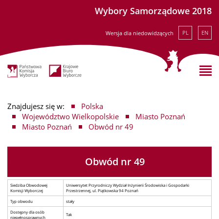
Wybory Samorządowe 2018
PL
EN
Wersja dla niedowidzących
Znajdujesz się w:
Polska
Województwo Wielkopolskie
Miasto Poznań
Miasto Poznań
Obwód nr 49
Obwód nr 49
Siedziba Obwodowej
Uniwersytet Przyrodniczy Wydział Inżynierii Środowiska i Gospodarki
Komisji Wyborczej
Przestrzennej, ul. Piątkowska 94 Poznań
Typ obwodu
stały
Dostępny dla osób
Tak
niepełnosprawnych