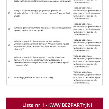
liczbą z pkt. 7e; jeżeli różnice nie występują, wpisać „brak uwag”:
zanonimizowaniu.
Treść, ze względu na
Uwagi o przypuszczalnej przyczynie wystąpienia kart
możliwość wystąpienia danych
16
nieważnych (pkt. 9); jeżeli liczba w pkt. 9 wynosi 0, wpisać „brak
osobowych, będzie dostępna
uwag”:
w skanie protokołu po ich
zanonimizowaniu.
Treść, ze względu na
możliwość wystąpienia danych
W trakcie głosowania wydano następujące zarządzenia; jeżeli nie
17
osobowych, będzie dostępna
wydano, wpisać „brak zarządzeń”:
w skanie protokołu po ich
zanonimizowaniu.
Treść, ze względu na
Adnotacja o wniesieniu uwag przez mężów zaufania z
możliwość wystąpienia danych
wymienieniem konkretnych zarzutów **); jeżeli nie ma, wpisać
18
osobowych, będzie dostępna
odpowiednio „brak zarzutów” lub „brak mężów zaufania w
w skanie protokołu po ich
obwodzie”:
zanonimizowaniu.
Treść, ze względu na
Adnotacja o wniesieniu uwag przez członków obwodowej
możliwość wystąpienia danych
komisji wyborczej ds. ustalenia wyników głosowania z
19
osobowych, będzie dostępna
wymienieniem konkretnych zarzutów **); jeżeli nie ma, wpisać
w skanie protokołu po ich
„brak zarzutów”:
zanonimizowaniu.
Treść, ze względu na
możliwość wystąpienia danych
20
Inne uwagi; jeżeli nie ma, wpisać „brak uwag”:
osobowych, będzie dostępna
w skanie protokołu po ich
zanonimizowaniu.
Lista nr 1 - KWW BEZPARTYJNI