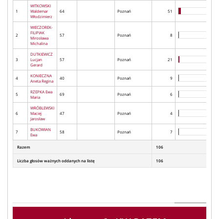
WITKOWSKI
1
Waldemar
64
Poznań
51
Włodzimierz
WIECZOREK-
FILIPIAK
2
57
Poznań
8
Mirosława
Michalina
DUTKIEWICZ
3
Lucjan
57
Poznań
21
Gerard
KONIECZNA
4
40
Poznań
9
Aneta Regina
RZEPKA Ewa
5
69
Poznań
6
Maria
WRÓBLEWSKI
6
Maciej
47
Poznań
4
Jarosław
BUKOWIAN
7
58
Poznań
7
Ewa
Razem
106
Liczba głosów ważnych oddanych na listę
106