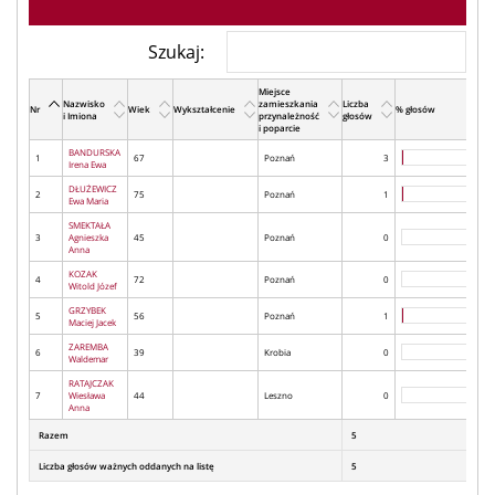
Szukaj:
Miejsce
Nazwisko
zamieszkania
Liczba
Nr
Wiek
Wykształcenie
% głosów
i Imiona
przynależność
głosów
i poparcie
BANDURSKA
1
67
Poznań
3
Irena Ewa
DŁUŻEWICZ
2
75
Poznań
1
Ewa Maria
SMEKTAŁA
3
Agnieszka
45
Poznań
0
Anna
KOZAK
4
72
Poznań
0
Witold Józef
GRZYBEK
5
56
Poznań
1
Maciej Jacek
ZAREMBA
6
39
Krobia
0
Waldemar
RATAJCZAK
7
Wiesława
44
Leszno
0
Anna
Razem
5
Liczba głosów ważnych oddanych na listę
5