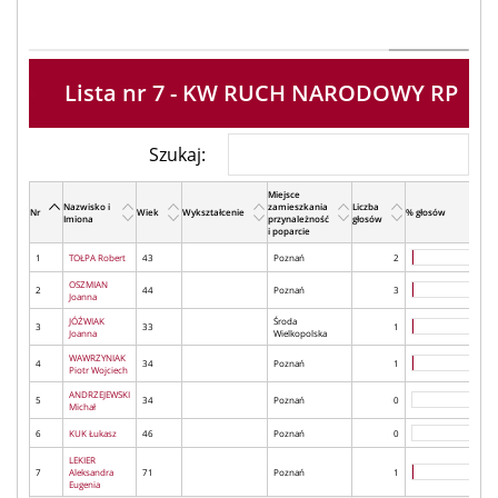
Lista nr 7 - KW RUCH NARODOWY RP
Szukaj:
Miejsce
Nazwisko i
zamieszkania
Liczba
Nr
Wiek
Wykształcenie
% głosów
Imiona
przynależność
głosów
i poparcie
1
TOŁPA Robert
43
Poznań
2
OSZMIAN
2
44
Poznań
3
Joanna
JÓŹWIAK
Środa
3
33
1
Joanna
Wielkopolska
WAWRZYNIAK
4
34
Poznań
1
Piotr Wojciech
ANDRZEJEWSKI
5
34
Poznań
0
Michał
6
KUK Łukasz
46
Poznań
0
LEKIER
7
Aleksandra
71
Poznań
1
Eugenia