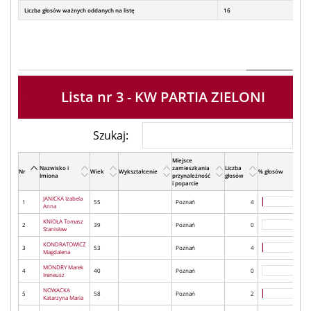
Liczba głosów ważnych oddanych na listę
16
Lista nr 3 - KW PARTIA ZIELONI
Szukaj:
Miejsce
Nazwisko i
zamieszkania
Liczba
Nr
Wiek
Wykształcenie
% głosów
Imiona
przynależność
głosów
i poparcie
JANICKA Izabela
1
55
Poznań
4
Anna
KNIOŁA Tomasz
2
39
Poznań
0
Stanisław
KONDRATOWICZ
3
53
Poznań
4
Magdalena
MONDRY Marek
4
40
Poznań
0
Ireneusz
NOWACKA
5
58
Poznań
2
Katarzyna Maria