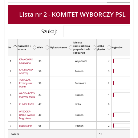
Lista nr 2 - KOMITET WYBORCZY PSL
Szukaj:
Miejsce
Nazwisko i
zamieszkania
Liczba
Nr
Wiek
Wykształcenie
% głosów
Imiona
przynależność
głosów
i poparcie
KRAKOWIAK
1
35
Wojnowice
7
Julia Maria
KACZMAREK
2
58
Poznań
3
Andrzej
TOMCZAK
3
Przemysław
39
Cerekwica
2
Marek
WŁODARCZYK
4
23
Poznań
1
Martyna Maria
5
KLIMEK Rafał
47
Lipka
0
WYSOCKA-
6
BABST Ewelina
40
Poznań
1
Magdalena
7
BEER Marek
65
Poznań
2
Razem
16