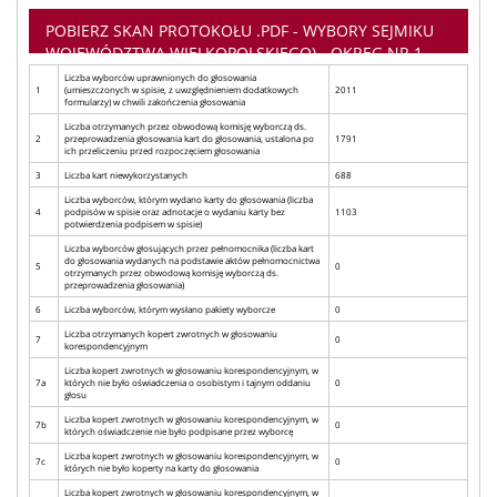
POBIERZ SKAN PROTOKOŁU .PDF - WYBORY SEJMIKU
WOJEWÓDZTWA WIELKOPOLSKIEGO) - OKRĘG NR 1
Liczba wyborców uprawnionych do głosowania
1
(umieszczonych w spisie, z uwzględnieniem dodatkowych
2011
formularzy) w chwili zakończenia głosowania
Liczba otrzymanych przez obwodową komisję wyborczą ds.
2
przeprowadzenia głosowania kart do głosowania, ustalona po
1791
ich przeliczeniu przed rozpoczęciem głosowania
3
Liczba kart niewykorzystanych
688
Liczba wyborców, którym wydano karty do głosowania (liczba
4
podpisów w spisie oraz adnotacje o wydaniu karty bez
1103
potwierdzenia podpisem w spisie)
Liczba wyborców głosujących przez pełnomocnika (liczba kart
do głosowania wydanych na podstawie aktów pełnomocnictwa
5
0
otrzymanych przez obwodową komisję wyborczą ds.
przeprowadzenia głosowania)
6
Liczba wyborców, którym wysłano pakiety wyborcze
0
Liczba otrzymanych kopert zwrotnych w głosowaniu
7
0
korespondencyjnym
Liczba kopert zwrotnych w głosowaniu korespondencyjnym, w
7a
których nie było oświadczenia o osobistym i tajnym oddaniu
0
głosu
Liczba kopert zwrotnych w głosowaniu korespondencyjnym, w
7b
0
których oświadczenie nie było podpisane przez wyborcę
Liczba kopert zwrotnych w głosowaniu korespondencyjnym, w
7c
0
których nie było koperty na karty do głosowania
Liczba kopert zwrotnych w głosowaniu korespondencyjnym, w