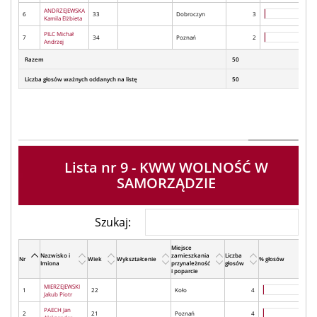
ANDRZEJEWSKA
6
33
Dobroczyn
3
Kamila Elżbieta
PILC Michał
7
34
Poznań
2
Andrzej
Razem
50
Liczba głosów ważnych oddanych na listę
50
Lista nr 9 - KWW WOLNOŚĆ W
SAMORZĄDZIE
Szukaj:
Miejsce
Nazwisko i
zamieszkania
Liczba
Nr
Wiek
Wykształcenie
% głosów
Imiona
przynależność
głosów
i poparcie
MIERZEJEWSKI
1
22
Koło
4
Jakub Piotr
PAECH Jan
2
21
Poznań
4