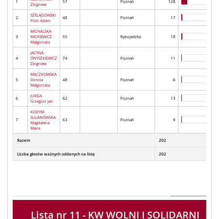
1
57
Poznań
128
Zbigniew
SZELĄGOWSKI
2
48
Poznań
17
Piotr Adam
MICHALSKA-
3
MICKIEWICZ
55
Rybojedzko
18
Małgorzata
JACYNA-
4
ONYSZKIEWICZ
74
Poznań
11
Zbigniew
MĄCZKOWSKA
5
Dorota
48
Poznań
6
Małgorzata
JURGA
6
62
Poznań
13
Grzegorz Jan
KODYM-
SULANOWSKA
7
63
Poznań
9
Magdalena
Maria
Razem
202
Liczba głosów ważnych oddanych na listę
202
Lista nr 11 - KW WOLNI I SOLIDARNI