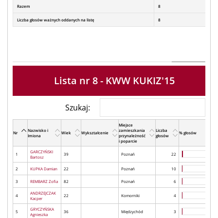
Razem
8
Liczba głosów ważnych oddanych na listę
8
Lista nr 8 - KWW KUKIZ'15
Szukaj:
Miejsce
Nazwisko i
zamieszkania
Liczba
Nr
Wiek
Wykształcenie
% głosów
Imiona
przynależność
głosów
i poparcie
GARCZYŃSKI
1
39
Poznań
22
Bartosz
2
KUPKA Damian
22
Poznań
10
3
REMBARZ Zofia
82
Poznań
6
ANDRZEJCZAK
4
22
Komorniki
4
Kacper
GRYCZYŃSKA
5
36
Międzychód
3
Agnieszka