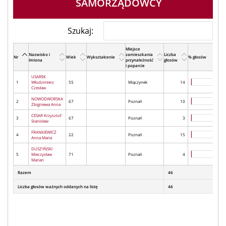
SAMORZĄDOWCY
Szukaj:
Miejsce
Nazwisko i
zamieszkania
Liczba
Nr
Wiek
Wykształcenie
% głosów
Imiona
przynależność
głosów
i poparcie
USAREK
1
Włodzimierz
55
Miączynek
14
Czesław
NOWODWORSKA
2
67
Poznań
10
Zbigniewa Anna
CESAR Krzysztof
3
67
Poznań
3
Stanisław
FRANKIEWICZ
4
22
Poznań
15
Anna Maria
DUSZYŃSKI
5
Mieczysław
71
Poznań
4
Marian
Razem
46
Liczba głosów ważnych oddanych na listę
46