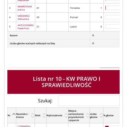
Aleksander
WAWRZYNIAK
3
41
Trzcianka
1
Joanna
MIŚKIEWICZ
4
20
Poznań
0
Aleksandra
ANTUCHOWSKI
5
21
Luboń
0
Paweł Piotr
Razem
9
Liczba głosów ważnych oddanych na listę
9
Lista nr 10 - KW PRAWO I
SPRAWIEDLIWOŚĆ
Szukaj:
Miejsce
Nazwisko i
zamieszkania
Liczba
Nr
Wiek
Wykształcenie
% głosów
Imiona
przynależność
głosów
i poparcie
CZERWIŃSKI