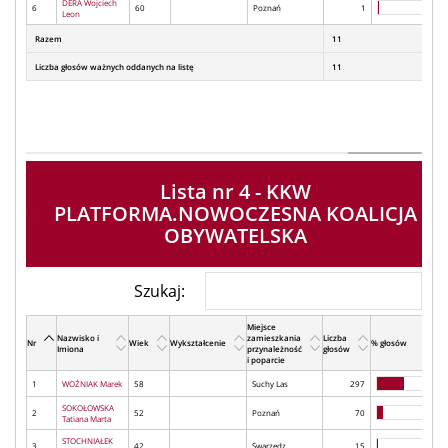
DERA Wojciech
6
60
Poznań
1
Leon
Razem
11
Liczba głosów ważnych oddanych na listę
11
Lista nr 4 - KKW
PLATFORMA.NOWOCZESNA KOALICJA
OBYWATELSKA
Szukaj:
Miejsce
Nazwisko i
zamieszkania
Liczba
Nr
Wiek
Wykształcenie
% głosów
Imiona
przynależność
głosów
i poparcie
1
WOŹNIAK Marek
58
Suchy Las
297
SOKOŁOWSKA
2
52
Poznań
70
Tatiana Marta
STOCHNIAŁEK
3
42
Swarzędz
15