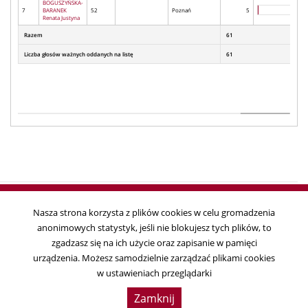
BOGUSZYŃSKA-
7
BARANEK
52
Poznań
5
Renata Justyna
Razem
61
Liczba głosów ważnych oddanych na listę
61
Nasza strona korzysta z plików cookies w celu gromadzenia
anonimowych statystyk, jeśli nie blokujesz tych plików, to
Copyright © 2018
zgadzasz się na ich użycie oraz zapisanie w pamięci
Państwowa Komisja Wyborcza, ul. Wiejska 10, 00-902 Warszawa, tel. 22
urządzenia. Możesz samodzielnie zarządzać plikami cookies
695 25 44, fax. 22 629 39 59
w ustawieniach przeglądarki
Data ostatniej aktualizacji:
2019-04-01 11:41:17
Zamknij