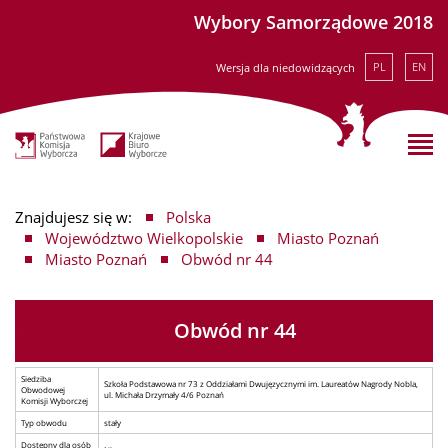
Wybory Samorządowe 2018
PL
EN
Wersja dla niedowidzących
Znajdujesz się w:
Polska
Województwo Wielkopolskie
Miasto Poznań
Miasto Poznań
Obwód nr 44
Obwód nr 44
Siedziba
Szkoła Podstawowa nr 73 z Oddziałami Dwujęzycznymi im. Laureatów Nagrody Nobla,
Obwodowej
ul. Michała Drzymały 4/6 Poznań
Komisji Wyborczej
Typ obwodu
stały
Dostępny dla osób