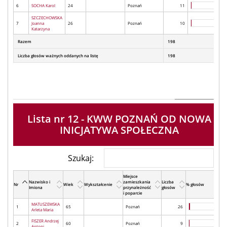
6
SOCHA Karol
24
Poznań
11
SZCZECHOWSKA
7
Joanna
26
Poznań
10
Katarzyna
Razem
198
Liczba głosów ważnych oddanych na listę
198
Lista nr 12 - KWW POZNAŃ OD NOWA
INICJATYWA SPOŁECZNA
Szukaj:
Miejsce
Nazwisko i
zamieszkania
Liczba
Nr
Wiek
Wykształcenie
% głosów
Imiona
przynależność
głosów
i poparcie
MATUSZEWSKA
1
65
Poznań
26
Arleta Maria
FISZER Andrzej
2
60
Poznań
9
Antoni