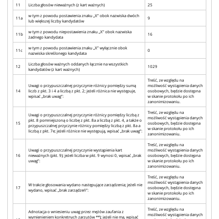
11
Liczba głosów nieważnych (z kart ważnych)
25
w tym z powodu postawienia znaku „X” obok nazwiska dwóch
11a
9
lub większej liczby kandydatów
w tym z powodu niepostawienia znaku „X” obok nazwiska
11b
16
żadnego kandydata
w tym z powodu postawienia znaku „X” wyłącznie obok
11c
0
nazwiska skreślonego kandydata
Liczba głosów ważnych oddanych łącznie na wszystkich
12
1029
kandydatów (z kart ważnych)
Treść, ze względu na
Uwagi o przypuszczalnej przyczynie różnicy pomiędzy sumą
możliwość wystąpienia danych
14
liczb z pkt. 3 i 4 a liczbą z pkt. 2; jeżeli różnica nie występuje,
osobowych, będzie dostępna
wpisać „brak uwag”:
w skanie protokołu po ich
zanonimizowaniu.
Treść, ze względu na
Uwagi o przypuszczalnej przyczynie różnicy pomiędzy liczbą z
możliwość wystąpienia danych
pkt. 8 pomniejszoną o liczbę z pkt. 8a a liczbą z pkt. 4, a także o
15
osobowych, będzie dostępna
przypuszczalnej przyczynie różnicy pomiędzy liczbą z pkt. 8a a
w skanie protokołu po ich
liczbą z pkt. 7e; jeżeli różnice nie występują, wpisać „brak uwag”:
zanonimizowaniu.
Treść, ze względu na
Uwagi o przypuszczalnej przyczynie wystąpienia kart
możliwość wystąpienia danych
16
nieważnych (pkt. 9); jeżeli liczba w pkt. 9 wynosi 0, wpisać „brak
osobowych, będzie dostępna
uwag”:
w skanie protokołu po ich
zanonimizowaniu.
Treść, ze względu na
możliwość wystąpienia danych
W trakcie głosowania wydano następujące zarządzenia; jeżeli nie
17
osobowych, będzie dostępna
wydano, wpisać „brak zarządzeń”:
w skanie protokołu po ich
zanonimizowaniu.
Treść, ze względu na
Adnotacja o wniesieniu uwag przez mężów zaufania z
możliwość wystąpienia danych
wymienieniem konkretnych zarzutów **); jeżeli nie ma, wpisać