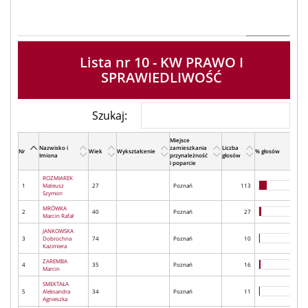
Lista nr 10 - KW PRAWO I
SPRAWIEDLIWOŚĆ
Szukaj:
Miejsce
Nazwisko i
zamieszkania
Liczba
Nr
Wiek
Wykształcenie
% głosów
Imiona
przynależność
głosów
i poparcie
ROZMIAREK
1
Mateusz
27
Poznań
113
Szymon
MRÓWKA
2
40
Poznań
27
Marcin Rafał
JANKOWSKA
3
Dobrochna
74
Poznań
10
Kazimiera
ZAREMBA
4
35
Poznań
16
Marcin
SMEKTAŁA
5
Aleksandra
34
Poznań
11
Agnieszka