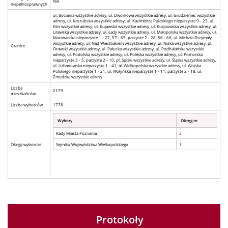
Nie
niepełnosprawnych
ul. Bociania wszystkie adresy, ul. Dworkowa wszystkie adresy, ul. Grudzieniec wszystkie
adresy, ul. Kaszubska wszystkie adresy, ul. Kazimierza Pułaskiego nieparzyste 9 - 23, ul.
Klin wszystkie adresy, ul. Kujawska wszystkie adresy, ul. Kurpiowska wszystkie adresy, ul.
Litewska wszystkie adresy, ul. Łady wszystkie adresy, ul. Małopolska wszystkie adresy, ul.
Mazowiecka nieparzyste 1 - 27, 57 - 65, parzyste 2 - 28, 56 - 66, ul. Michała Drzymały
wszystkie adresy, ul. Nad Wierzbakiem wszystkie adresy, ul. Niska wszystkie adresy, pl.
Granice
Orawski wszystkie adresy, ul. Pałucka wszystkie adresy, ul. Podhalańska wszystkie
adresy, ul. Podolska wszystkie adresy, ul. Poleska wszystkie adresy, ul. Pomorska
nieparzyste 3 - 5, parzyste 2 - 10, pl. Spiski wszystkie adresy, ul. Śląska wszystkie adresy,
ul. Urbanowska nieparzyste 1 - 41, al. Wielkopolska wszystkie adresy, ul. Wojska
Polskiego nieparzyste 1 - 21, ul. Wołyńska nieparzyste 1 - 11, parzyste 2 - 18, ul.
Żmudzka wszystkie adresy
Liczba
2179
mieszkańców
Liczba wyborców
1778
Wybory
Okręg nr
Rady Miasta Poznania
2
Okręgi wyborcze
Sejmiku Województwa Wielkopolskiego
1
Protokoły