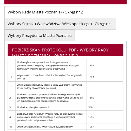
Wybory Rady Miasta Poznania) - Okręg nr 2
Wybory Sejmiku Województwa Wielkopolskiego) - Okręg nr 1
Wybory Prezydenta Miasta Poznania
POBIERZ SKAN PROTOKOŁU .PDF - WYBORY RADY
MIASTA POZNANIA) - OKRĘG NR 2
Liczba wyborców uprawnionych do głosowania
1
(umieszczonych w spisie, z uwzględnieniem dodatkowych
1782
formularzy) w chwili zakończenia głosowania
w tym umieszczonych w części A spisu wyborców (obywatele
1a
1781
polscy)
w tym umieszczonych w części B spisu wyborców (obywatele
1b
1
UE niebędący obywatelami polskimi)
Liczba otrzymanych przez obwodową komisję wyborczą ds.
2
przeprowadzenia głosowania kart do głosowania, ustalona po
1600
ich przeliczeniu przed rozpoczęciem głosowania
3
Liczba kart niewykorzystanych
540
Liczba wyborców, którym wydano karty do głosowania (liczba
4
podpisów w spisie oraz adnotacje o wydaniu karty bez
1055
potwierdzenia podpisem w spisie)
4a
w tym w części A spisu wyborców (obywatele polscy)
1054