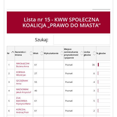
Lista nr 15 - KWW SPOŁECZNA
KOALICJA „PRAWO DO MIASTA”
Szukaj:
Miejsce
Nazwisko i
zamieszkania
Liczba
Nr
Wiek
Wykształcenie
% głosów
Imiona
przynależność
głosów
i poparcie
MIKOŁAJCZAK
1
61
Poznań
36
Bożena Anna
KOBYŁKA
2
27
Poznań
6
Witold Jan
SZCZĘŚNIAK
3
55
Poznań
4
Anna
MAĆKOWIAK
4
40
Poznań
3
Jakub Krzysztof
ŻUK-
5
BĄKOWSKA
61
Poznań
5
Krystyna Maria
KOŃCZAL
6
61
Poznań
2
Andrzej Piotr