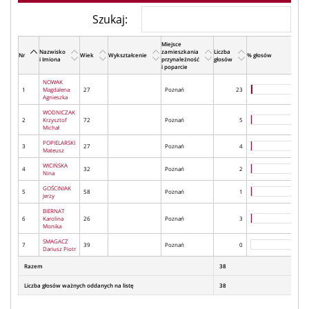
Szukaj:
Miejsce
Nazwisko
zamieszkania
Liczba
Nr
Wiek
Wykształcenie
% głosów
i Imiona
przynależność
głosów
i poparcie
NOWAK
1
Magdalena
27
Poznań
23
Agnieszka
WODNICZAK
2
Krzysztof
72
Poznań
5
Michał
POPIELARSKI
3
27
Poznań
4
Mateusz
WICIŃSKA
4
32
Poznań
2
Nina
GOŚCINIAK
5
58
Poznań
1
Jerzy
BIERNAT
6
Karolina
26
Poznań
3
Monika
SMAGACZ
7
39
Poznań
0
Dariusz Piotr
Razem
38
Liczba głosów ważnych oddanych na listę
38