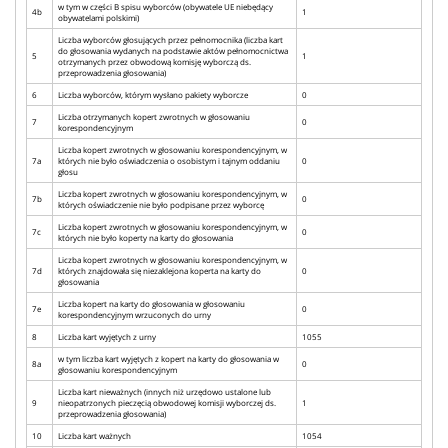
w tym w części B spisu wyborców (obywatele UE niebędący
4b
1
obywatelami polskimi)
Liczba wyborców głosujących przez pełnomocnika (liczba kart
do głosowania wydanych na podstawie aktów pełnomocnictwa
5
1
otrzymanych przez obwodową komisję wyborczą ds.
przeprowadzenia głosowania)
6
Liczba wyborców, którym wysłano pakiety wyborcze
0
Liczba otrzymanych kopert zwrotnych w głosowaniu
7
0
korespondencyjnym
Liczba kopert zwrotnych w głosowaniu korespondencyjnym, w
7a
których nie było oświadczenia o osobistym i tajnym oddaniu
0
głosu
Liczba kopert zwrotnych w głosowaniu korespondencyjnym, w
7b
0
których oświadczenie nie było podpisane przez wyborcę
Liczba kopert zwrotnych w głosowaniu korespondencyjnym, w
7c
0
których nie było koperty na karty do głosowania
Liczba kopert zwrotnych w głosowaniu korespondencyjnym, w
7d
których znajdowała się niezaklejona koperta na karty do
0
głosowania
Liczba kopert na karty do głosowania w głosowaniu
7e
0
korespondencyjnym wrzuconych do urny
8
Liczba kart wyjętych z urny
1055
w tym liczba kart wyjętych z kopert na karty do głosowania w
8a
0
głosowaniu korespondencyjnym
Liczba kart nieważnych (innych niż urzędowo ustalone lub
9
nieopatrzonych pieczęcią obwodowej komisji wyborczej ds.
1
przeprowadzenia głosowania)
10
Liczba kart ważnych
1054