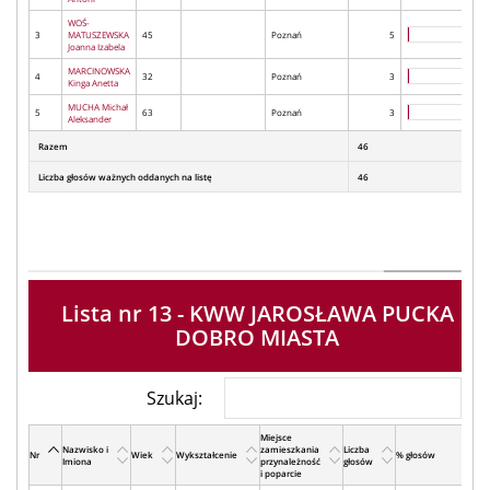
WOŚ-
3
MATUSZEWSKA
45
Poznań
5
Joanna Izabela
MARCINOWSKA
4
32
Poznań
3
Kinga Anetta
MUCHA Michał
5
63
Poznań
3
Aleksander
Razem
46
Liczba głosów ważnych oddanych na listę
46
Lista nr 13 - KWW JAROSŁAWA PUCKA
DOBRO MIASTA
Szukaj:
Miejsce
Nazwisko i
zamieszkania
Liczba
Nr
Wiek
Wykształcenie
% głosów
Imiona
przynależność
głosów
i poparcie