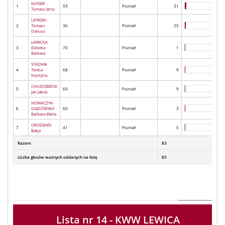
KAYSER
1
59
Poznań
31
Tomasz Jerzy
LIPIŃSKI
2
Tomasz
36
Poznań
25
Dariusz
ŁAWICKA
3
Elżbieta
70
Poznań
1
Barbara
STADNIK
4
Teresa
68
Poznań
9
Krystyna
CHUDOBIECKI
5
69
Poznań
9
Jan Jakub
NOWACZYK-
6
GAJDZIŃSKA
60
Poznań
3
Barbara Maria
OROZBAEV
7
41
Poznań
5
Bakyt
Razem
83
Liczba głosów ważnych oddanych na listę
83
Lista nr 14 - KWW LEWICA