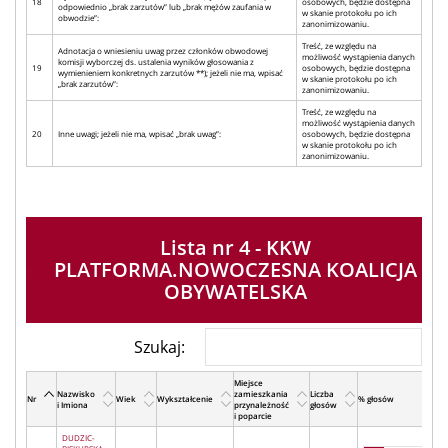
18
osobowych, będzie dostępna
odpowiednio „brak zarzutów” lub „brak mężów zaufania w
w skanie protokołu po ich
obwodzie”:
zanonimizowaniu.
Treść, ze względu na
Adnotacja o wniesieniu uwag przez członków obwodowej
możliwość wystąpienia danych
komisji wyborczej ds. ustalenia wyników głosowania z
19
osobowych, będzie dostępna
wymienieniem konkretnych zarzutów **); jeżeli nie ma, wpisać
w skanie protokołu po ich
„brak zarzutów”:
zanonimizowaniu.
Treść, ze względu na
możliwość wystąpienia danych
20
Inne uwagi; jeżeli nie ma, wpisać „brak uwag”:
osobowych, będzie dostępna
w skanie protokołu po ich
zanonimizowaniu.
Lista nr 4 - KKW
PLATFORMA.NOWOCZESNA KOALICJA
OBYWATELSKA
Szukaj:
Miejsce
Nazwisko
zamieszkania
Liczba
Nr
Wiek
Wykształcenie
% głosów
i Imiona
przynależność
głosów
i poparcie
DUDZIC-