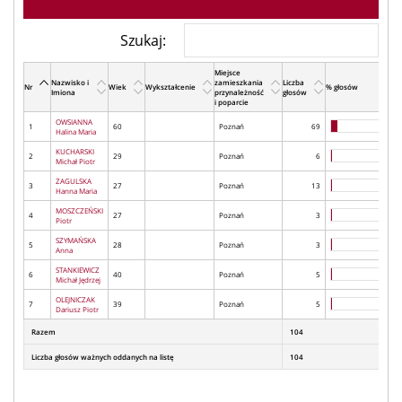
Szukaj:
Miejsce
Nazwisko i
zamieszkania
Liczba
Nr
Wiek
Wykształcenie
% głosów
Imiona
przynależność
głosów
i poparcie
OWSIANNA
1
60
Poznań
69
Halina Maria
KUCHARSKI
2
29
Poznań
6
Michał Piotr
ZAGULSKA
3
27
Poznań
13
Hanna Maria
MOSZCZEŃSKI
4
27
Poznań
3
Piotr
SZYMAŃSKA
5
28
Poznań
3
Anna
STANKIEWICZ
6
40
Poznań
5
Michał Jędrzej
OLEJNICZAK
7
39
Poznań
5
Dariusz Piotr
Razem
104
Liczba głosów ważnych oddanych na listę
104