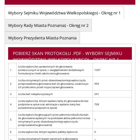
Wybory Sejmiku Województwa Wielkopolskiego) - Okręg nr 1
Wybory Rady Miasta Poznania) - Okręg nr 2
Wybory Prezydenta Miasta Poznania
POBIERZ SKAN PROTOKOŁU .PDF - WYBORY SEJMIKU
WOJEWÓDZTWA WIELKOPOLSKIEGO) - OKRĘG NR 1
Liczba wyborców uprawnionych do głosowania
1
(umieszczonych w spisie, z uwzględnieniem dodatkowych
1097
formularzy) w chwili zakończenia głosowania
Liczba otrzymanych przez obwodową komisję wyborczą ds.
2
przeprowadzenia głosowania kart do głosowania, ustalona po
999
ich przeliczeniu przed rozpoczęciem głosowania
3
Liczba kart niewykorzystanych
291
Liczba wyborców, którym wydano karty do głosowania (liczba
4
podpisów w spisie oraz adnotacje o wydaniu karty bez
708
potwierdzenia podpisem w spisie)
Liczba wyborców głosujących przez pełnomocnika (liczba kart
do głosowania wydanych na podstawie aktów pełnomocnictwa
5
1
otrzymanych przez obwodową komisję wyborczą ds.
przeprowadzenia głosowania)
6
Liczba wyborców, którym wysłano pakiety wyborcze
0
Liczba otrzymanych kopert zwrotnych w głosowaniu