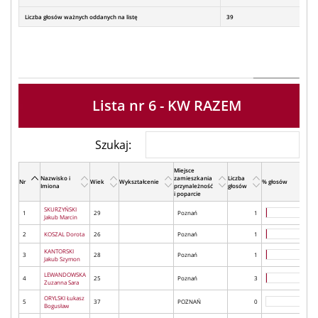
Liczba głosów ważnych oddanych na listę
39
Lista nr 6 - KW RAZEM
Szukaj:
Miejsce
Nazwisko i
zamieszkania
Liczba
Nr
Wiek
Wykształcenie
% głosów
Imiona
przynależność
głosów
i poparcie
SKURZYŃSKI
1
29
Poznań
1
Jakub Marcin
2
KOSZAL Dorota
26
Poznań
1
KANTORSKI
3
28
Poznań
1
Jakub Szymon
LEWANDOWSKA
4
25
Poznań
3
Zuzanna Sara
ORYLSKI Łukasz
5
37
POZNAŃ
0
Bogusław