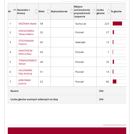
Miejsce
Nazwisko i
zamieszkania
Liczba
Nr
Wiek
Wykształcenie
% głosów
Imiona
przynależność
głosów
i poparcie
1
WOŹNIAK Marek
58
Suchy Las
223
SOKOŁOWSKA
2
52
Poznań
27
Tatiana Marta
STOCHNIAŁEK
3
42
Swarzędz
12
Paulina
ANASTASOW
4
65
Poznań
7
Aldona Ewa
TOMASZKIEWICZ
5
44
Poznań
25
Adrian
KACZMAREK
6
51
Poznań
14
Filip Andrzej
JAŚKOWIAK
7
52
Poznań
86
Joanna
Razem
394
Liczba głosów ważnych oddanych na listę
394