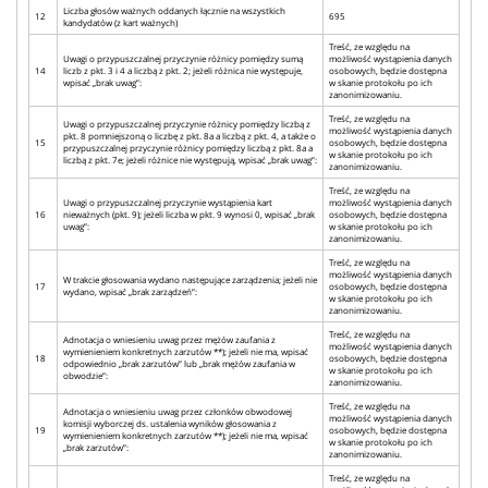
Liczba głosów ważnych oddanych łącznie na wszystkich
12
695
kandydatów (z kart ważnych)
Treść, ze względu na
Uwagi o przypuszczalnej przyczynie różnicy pomiędzy sumą
możliwość wystąpienia danych
14
liczb z pkt. 3 i 4 a liczbą z pkt. 2; jeżeli różnica nie występuje,
osobowych, będzie dostępna
wpisać „brak uwag”:
w skanie protokołu po ich
zanonimizowaniu.
Treść, ze względu na
Uwagi o przypuszczalnej przyczynie różnicy pomiędzy liczbą z
możliwość wystąpienia danych
pkt. 8 pomniejszoną o liczbę z pkt. 8a a liczbą z pkt. 4, a także o
15
osobowych, będzie dostępna
przypuszczalnej przyczynie różnicy pomiędzy liczbą z pkt. 8a a
w skanie protokołu po ich
liczbą z pkt. 7e; jeżeli różnice nie występują, wpisać „brak uwag”:
zanonimizowaniu.
Treść, ze względu na
Uwagi o przypuszczalnej przyczynie wystąpienia kart
możliwość wystąpienia danych
16
nieważnych (pkt. 9); jeżeli liczba w pkt. 9 wynosi 0, wpisać „brak
osobowych, będzie dostępna
uwag”:
w skanie protokołu po ich
zanonimizowaniu.
Treść, ze względu na
możliwość wystąpienia danych
W trakcie głosowania wydano następujące zarządzenia; jeżeli nie
17
osobowych, będzie dostępna
wydano, wpisać „brak zarządzeń”:
w skanie protokołu po ich
zanonimizowaniu.
Treść, ze względu na
Adnotacja o wniesieniu uwag przez mężów zaufania z
możliwość wystąpienia danych
wymienieniem konkretnych zarzutów **); jeżeli nie ma, wpisać
18
osobowych, będzie dostępna
odpowiednio „brak zarzutów” lub „brak mężów zaufania w
w skanie protokołu po ich
obwodzie”:
zanonimizowaniu.
Treść, ze względu na
Adnotacja o wniesieniu uwag przez członków obwodowej
możliwość wystąpienia danych
komisji wyborczej ds. ustalenia wyników głosowania z
19
osobowych, będzie dostępna
wymienieniem konkretnych zarzutów **); jeżeli nie ma, wpisać
w skanie protokołu po ich
„brak zarzutów”:
zanonimizowaniu.
Treść, ze względu na