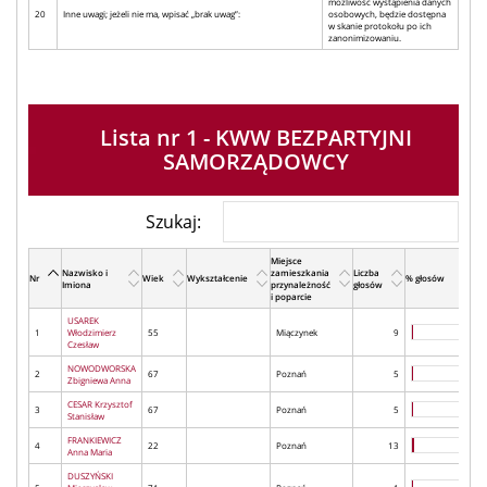
możliwość wystąpienia danych
20
Inne uwagi; jeżeli nie ma, wpisać „brak uwag”:
osobowych, będzie dostępna
w skanie protokołu po ich
zanonimizowaniu.
Lista nr 1 - KWW BEZPARTYJNI
SAMORZĄDOWCY
Szukaj:
Miejsce
Nazwisko i
zamieszkania
Liczba
Nr
Wiek
Wykształcenie
% głosów
Imiona
przynależność
głosów
i poparcie
USAREK
1
Włodzimierz
55
Miączynek
9
Czesław
NOWODWORSKA
2
67
Poznań
5
Zbigniewa Anna
CESAR Krzysztof
3
67
Poznań
5
Stanisław
FRANKIEWICZ
4
22
Poznań
13
Anna Maria
DUSZYŃSKI