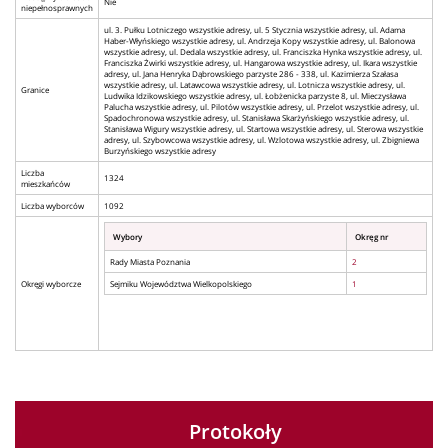
Nie
niepełnosprawnych
ul. 3. Pułku Lotniczego wszystkie adresy, ul. 5 Stycznia wszystkie adresy, ul. Adama
Haber-Włyńskiego wszystkie adresy, ul. Andrzeja Kopy wszystkie adresy, ul. Balonowa
wszystkie adresy, ul. Dedala wszystkie adresy, ul. Franciszka Hynka wszystkie adresy, ul.
Franciszka Żwirki wszystkie adresy, ul. Hangarowa wszystkie adresy, ul. Ikara wszystkie
adresy, ul. Jana Henryka Dąbrowskiego parzyste 286 - 338, ul. Kazimierza Szałasa
wszystkie adresy, ul. Latawcowa wszystkie adresy, ul. Lotnicza wszystkie adresy, ul.
Granice
Ludwika Idzikowskiego wszystkie adresy, ul. Łobżenicka parzyste 8, ul. Mieczysława
Palucha wszystkie adresy, ul. Pilotów wszystkie adresy, ul. Przelot wszystkie adresy, ul.
Spadochronowa wszystkie adresy, ul. Stanisława Skarżyńskiego wszystkie adresy, ul.
Stanisława Wigury wszystkie adresy, ul. Startowa wszystkie adresy, ul. Sterowa wszystkie
adresy, ul. Szybowcowa wszystkie adresy, ul. Wzlotowa wszystkie adresy, ul. Zbigniewa
Burzyńskiego wszystkie adresy
Liczba
1324
mieszkańców
Liczba wyborców
1092
Wybory
Okręg nr
Rady Miasta Poznania
2
Okręgi wyborcze
Sejmiku Województwa Wielkopolskiego
1
Protokoły