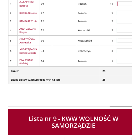
GARCZYŃSKI
1
39
Poznań
11
Bartosz
2
KUPKA Damian
22
Poznań
5
3
REMBARZ Zofia
82
Poznań
2
ANDRZEJCZAK
4
22
Komorniki
2
Kacper
GRYCZYŃSKA
5
36
Międzychód
1
Agnieszka
ANDRZEJEWSKA
6
33
Dobroczyn
3
Kamila Elżbieta
PILC Michał
7
34
Poznań
1
Andrzej
Razem
25
Liczba głosów ważnych oddanych na listę
25
Lista nr 9 - KWW WOLNOŚĆ W
SAMORZĄDZIE