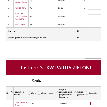
4
23
Poznań
3
Martyna Maria
5
KLIMEK Rafał
47
Lipka
0
WYSOCKA-
6
BABST Ewelina
40
Poznań
0
Magdalena
7
BEER Marek
65
Poznań
0
Razem
16
Liczba głosów ważnych oddanych na listę
16
Lista nr 3 - KW PARTIA ZIELONI
Szukaj:
Miejsce
Nazwisko i
zamieszkania
Liczba
Nr
Wiek
Wykształcenie
% głosów
Imiona
przynależność
głosów
i poparcie
JANICKA Izabela
1
55
Poznań
1
Anna