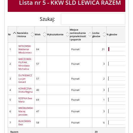
Lista nr 5 - KKW SLD LEWICA RAZEM
Szukaj:
Miejsce
Nazwisko
zamieszkania
Liczba
Nr
Wiek
Wykształcenie
% głosów
i Imiona
przynależność
głosów
i poparcie
WITKOWSKI
1
Waldemar
64
Poznań
21
Włodzimierz
WIECZOREK-
FILIPIAK
2
57
Poznań
3
Mirosława
Michalina
DUTKIEWICZ
3
Lucjan
57
Poznań
2
Gerard
KONIECZNA
4
40
Poznań
3
Aneta Regina
RZEPKA Ewa
5
69
Poznań
1
Maria
WRÓBLEWSKI
6
Maciej
47
Poznań
3
Jarosław
BUKOWIAN
7
58
Poznań
6
Ewa
Razem
39