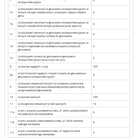
7
0
korespondencyjnym
Liczba kopert zwrotnych w głosowaniu korespondencyjnym, w
7a
których nie było oświadczenia o osobistym i tajnym oddaniu
0
głosu
Liczba kopert zwrotnych w głosowaniu korespondencyjnym, w
7b
0
których oświadczenie nie było podpisane przez wyborcę
Liczba kopert zwrotnych w głosowaniu korespondencyjnym, w
7c
0
których nie było koperty na karty do głosowania
Liczba kopert zwrotnych w głosowaniu korespondencyjnym, w
7d
których znajdowała się niezaklejona koperta na karty do
0
głosowania
Liczba kopert na karty do głosowania w głosowaniu
7e
0
korespondencyjnym wrzuconych do urny
8
Liczba kart wyjętych z urny
709
w tym liczba kart wyjętych z kopert na karty do głosowania w
8a
0
głosowaniu korespondencyjnym
Liczba kart nieważnych (innych niż urzędowo ustalone lub
9
nieopatrzonych pieczęcią obwodowej komisji wyborczej ds.
0
przeprowadzenia głosowania)
10
Liczba kart ważnych
709
11
Liczba głosów nieważnych (z kart ważnych)
14
w tym z powodu postawienia znaku „X” obok nazwiska dwóch
11a
6
lub większej liczby kandydatów
w tym z powodu niepostawienia znaku „X” obok nazwiska
11b
8
żadnego kandydata
w tym z powodu postawienia znaku „X” wyłącznie obok
11c
0
nazwiska skreślonego kandydata