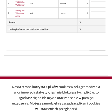
ZAREMBA
6
39
Krobia
1
Waldemar
RATAJCZAK
7
Wiesława
44
Leszno
0
Anna
Razem
3
Liczba głosów ważnych oddanych na listę
3
Nasza strona korzysta z plików cookies w celu gromadzenia
anonimowych statystyk, jeśli nie blokujesz tych plików, to
Copyright © 2018
zgadzasz się na ich użycie oraz zapisanie w pamięci
Państwowa Komisja Wyborcza, ul. Wiejska 10, 00-902 Warszawa, tel. 22
urządzenia. Możesz samodzielnie zarządzać plikami cookies
695 25 44, fax. 22 629 39 59
w ustawieniach przeglądarki