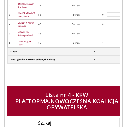
KNIOŁA Tomasz
2
39
Poznań
1
Stanisław
KONDRATOWICZ
3
53
Poznań
0
Magdalena
MONDRY Marek
4
40
Poznań
0
Ireneusz
NOWACKA
5
58
Poznań
1
Katarzyna Maria
DERA Wojciech
6
60
Poznań
1
Leon
Razem
4
Liczba głosów ważnych oddanych na listę
4
Lista nr 4 - KKW
PLATFORMA.NOWOCZESNA KOALICJA
OBYWATELSKA
Szukaj: