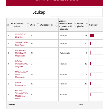
Szukaj:
Miejsce
Nazwisko i
zamieszkania
Liczba
Nr
Wiek
Wykształcenie
% głosów
Imiona
przynależność
głosów
i poparcie
CZERWIŃSKI
1
57
Poznań
98
Zbigniew
SZELĄGOWSKI
2
48
Poznań
31
Piotr Adam
MICHALSKA-
3
MICKIEWICZ
55
Rybojedzko
8
Małgorzata
JACYNA-
4
ONYSZKIEWICZ
74
Poznań
13
Zbigniew
MĄCZKOWSKA
5
Dorota
48
Poznań
4
Małgorzata
JURGA
6
62
Poznań
13
Grzegorz Jan
KODYM-
SULANOWSKA
7
63
Poznań
2
Magdalena
Maria
Razem
169