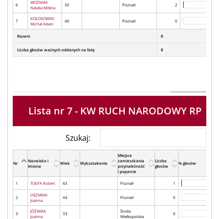
WOŹNIAK
6
30
Poznań
2
Natalia Milena
KOŁOSOWSKI
7
40
Poznań
0
Michał Adam
Razem
8
Liczba głosów ważnych oddanych na listę
8
Lista nr 7 - KW RUCH NARODOWY RP
Szukaj:
Miejsce
Nazwisko i
zamieszkania
Liczba
Nr
Wiek
Wykształcenie
% głosów
Imiona
przynależność
głosów
i poparcie
1
TOŁPA Robert
43
Poznań
1
OSZMIAN
2
44
Poznań
0
Joanna
JÓŹWIAK
Środa
3
33
0
Joanna
Wielkopolska