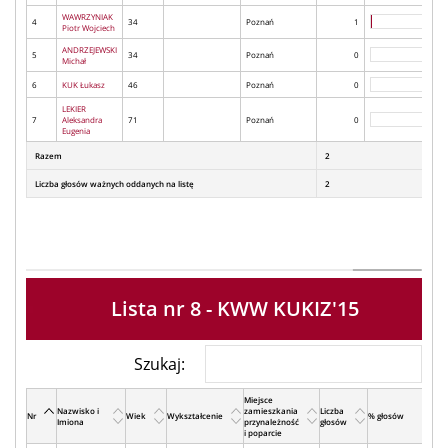
WAWRZYNIAK
4
34
Poznań
1
Piotr Wojciech
ANDRZEJEWSKI
5
34
Poznań
0
Michał
6
KUK Łukasz
46
Poznań
0
LEKIER
7
Aleksandra
71
Poznań
0
Eugenia
Razem
2
Liczba głosów ważnych oddanych na listę
2
Lista nr 8 - KWW KUKIZ'15
Szukaj:
Miejsce
Nazwisko i
zamieszkania
Liczba
Nr
Wiek
Wykształcenie
% głosów
Imiona
przynależność
głosów
i poparcie