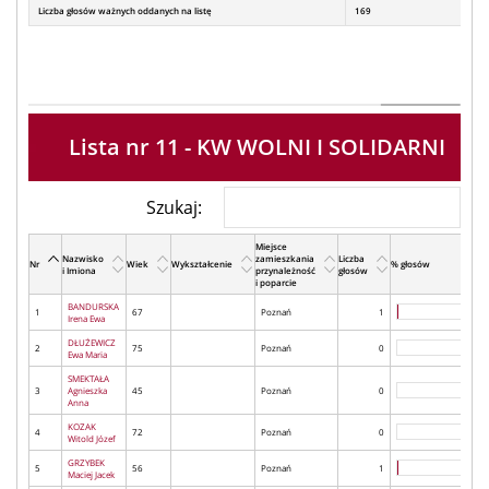
Liczba głosów ważnych oddanych na listę
169
Lista nr 11 - KW WOLNI I SOLIDARNI
Szukaj:
Miejsce
Nazwisko
zamieszkania
Liczba
Nr
Wiek
Wykształcenie
% głosów
i Imiona
przynależność
głosów
i poparcie
BANDURSKA
1
67
Poznań
1
Irena Ewa
DŁUŻEWICZ
2
75
Poznań
0
Ewa Maria
SMEKTAŁA
3
Agnieszka
45
Poznań
0
Anna
KOZAK
4
72
Poznań
0
Witold Józef
GRZYBEK
5
56
Poznań
1
Maciej Jacek