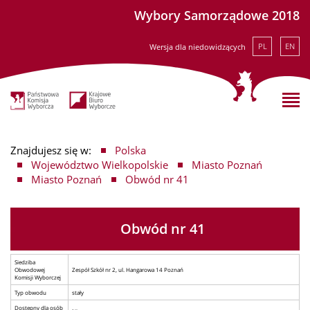
Wybory Samorządowe 2018
PL
EN
Wersja dla niedowidzących
Znajdujesz się w:
Polska
Województwo Wielkopolskie
Miasto Poznań
Miasto Poznań
Obwód nr 41
Obwód nr 41
Siedziba
Obwodowej
Zespół Szkół nr 2, ul. Hangarowa 14 Poznań
Komisji Wyborczej
Typ obwodu
stały
Dostępny dla osób