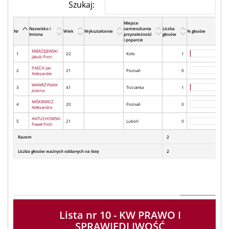
Szukaj:
Miejsce
Nazwisko i
zamieszkania
Liczba
Nr
Wiek
Wykształcenie
% głosów
Imiona
przynależność
głosów
i poparcie
MIERZEJEWSKI
1
22
Koło
1
Jakub Piotr
PAECH Jan
2
21
Poznań
0
Aleksander
WAWRZYNIAK
3
41
Trzcianka
1
Joanna
MIŚKIEWICZ
4
20
Poznań
0
Aleksandra
ANTUCHOWSKI
5
21
Luboń
0
Paweł Piotr
Razem
2
Liczba głosów ważnych oddanych na listę
2
Lista nr 10 - KW PRAWO I
SPRAWIEDLIWOŚĆ