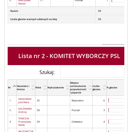
5
Mieczysław
71
Poznań
1
Marian
Razem
33
Liczba głosów ważnych oddanych na listę
33
Lista nr 2 - KOMITET WYBORCZY PSL
Szukaj:
Miejsce
Nazwisko i
zamieszkania
Liczba
Nr
Wiek
Wykształcenie
% głosów
Imiona
przynależność
głosów
i poparcie
KRAKOWIAK
1
35
Wojnowice
6
Julia Maria
KACZMAREK
2
58
Poznań
3
Andrzej
TOMCZAK
3
Przemysław
39
Cerekwica
4
Marek
WŁODARCZYK