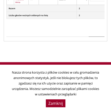
Anna
Razem
2
Liczba głosów ważnych oddanych na listę
2
Nasza strona korzysta z plików cookies w celu gromadzenia
anonimowych statystyk, jeśli nie blokujesz tych plików, to
Copyright © 2018
zgadzasz się na ich użycie oraz zapisanie w pamięci
Państwowa Komisja Wyborcza, ul. Wiejska 10, 00-902 Warszawa, tel. 22
urządzenia. Możesz samodzielnie zarządzać plikami cookies
695 25 44, fax. 22 629 39 59
w ustawieniach przeglądarki
Data ostatniej aktualizacji:
2019-04-01 11:41:17
Zamknij