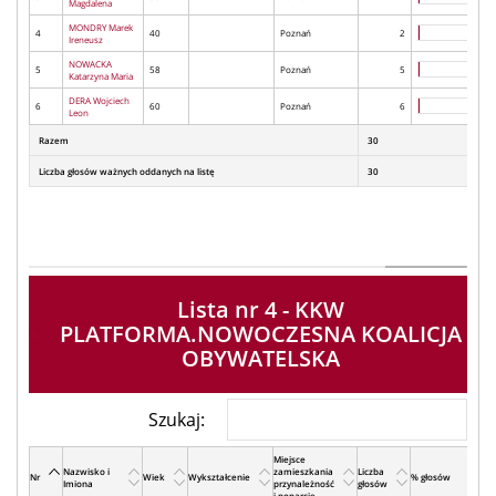
Magdalena
MONDRY Marek
4
40
Poznań
2
Ireneusz
NOWACKA
5
58
Poznań
5
Katarzyna Maria
DERA Wojciech
6
60
Poznań
6
Leon
Razem
30
Liczba głosów ważnych oddanych na listę
30
Lista nr 4 - KKW
PLATFORMA.NOWOCZESNA KOALICJA
OBYWATELSKA
Szukaj:
Miejsce
Nazwisko i
zamieszkania
Liczba
Nr
Wiek
Wykształcenie
% głosów
Imiona
przynależność
głosów
i poparcie