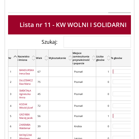
Lista nr 11 - KW WOLNI I SOLIDARNI
Szukaj:
Miejsce
Nazwisko
zamieszkania
Liczba
Nr
Wiek
Wykształcenie
% głosów
i Imiona
przynależność
głosów
i poparcie
BANDURSKA
1
67
Poznań
1
Irena Ewa
DŁUŻEWICZ
2
75
Poznań
0
Ewa Maria
SMEKTAŁA
3
Agnieszka
45
Poznań
0
Anna
KOZAK
4
72
Poznań
0
Witold Józef
GRZYBEK
5
56
Poznań
1
Maciej Jacek
ZAREMBA
6
39
Krobia
0
Waldemar
RATAJCZAK
7
Wiesława
44
Leszno
0