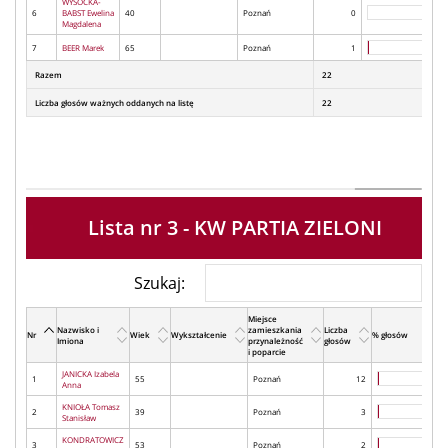
WYSOCKA-
6
BABST Ewelina
40
Poznań
0
Magdalena
7
BEER Marek
65
Poznań
1
Razem
22
Liczba głosów ważnych oddanych na listę
22
Lista nr 3 - KW PARTIA ZIELONI
Szukaj:
Miejsce
Nazwisko i
zamieszkania
Liczba
Nr
Wiek
Wykształcenie
% głosów
Imiona
przynależność
głosów
i poparcie
JANICKA Izabela
1
55
Poznań
12
Anna
KNIOŁA Tomasz
2
39
Poznań
3
Stanisław
KONDRATOWICZ
3
53
Poznań
2