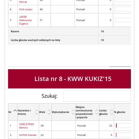
Michał
6
KUK Łukasz
46
Poznań
0
LEKIER
7
Aleksandra
71
Poznań
0
Eugenia
Razem
10
Liczba głosów ważnych oddanych na listę
10
Lista nr 8 - KWW KUKIZ'15
Szukaj:
Miejsce
Nazwisko i
zamieszkania
Liczba
Nr
Wiek
Wykształcenie
% głosów
Imiona
przynależność
głosów
i poparcie
GARCZYŃSKI
1
39
Poznań
23
Bartosz
2
KUPKA Damian
22
Poznań
5