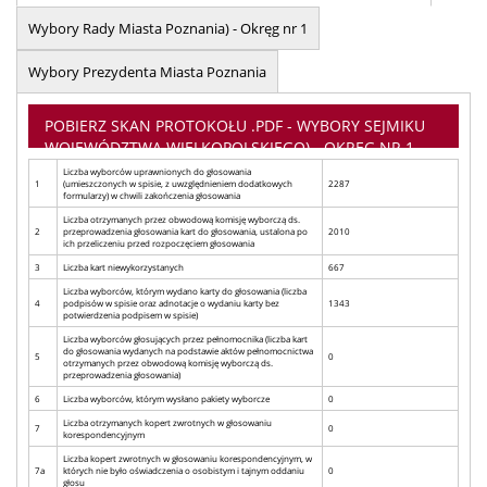
Wybory Rady Miasta Poznania) - Okręg nr 1
Wybory Prezydenta Miasta Poznania
POBIERZ SKAN PROTOKOŁU .PDF - WYBORY SEJMIKU
WOJEWÓDZTWA WIELKOPOLSKIEGO) - OKRĘG NR 1
Liczba wyborców uprawnionych do głosowania
1
(umieszczonych w spisie, z uwzględnieniem dodatkowych
2287
formularzy) w chwili zakończenia głosowania
Liczba otrzymanych przez obwodową komisję wyborczą ds.
2
przeprowadzenia głosowania kart do głosowania, ustalona po
2010
ich przeliczeniu przed rozpoczęciem głosowania
3
Liczba kart niewykorzystanych
667
Liczba wyborców, którym wydano karty do głosowania (liczba
4
podpisów w spisie oraz adnotacje o wydaniu karty bez
1343
potwierdzenia podpisem w spisie)
Liczba wyborców głosujących przez pełnomocnika (liczba kart
do głosowania wydanych na podstawie aktów pełnomocnictwa
5
0
otrzymanych przez obwodową komisję wyborczą ds.
przeprowadzenia głosowania)
6
Liczba wyborców, którym wysłano pakiety wyborcze
0
Liczba otrzymanych kopert zwrotnych w głosowaniu
7
0
korespondencyjnym
Liczba kopert zwrotnych w głosowaniu korespondencyjnym, w
7a
których nie było oświadczenia o osobistym i tajnym oddaniu
0
głosu