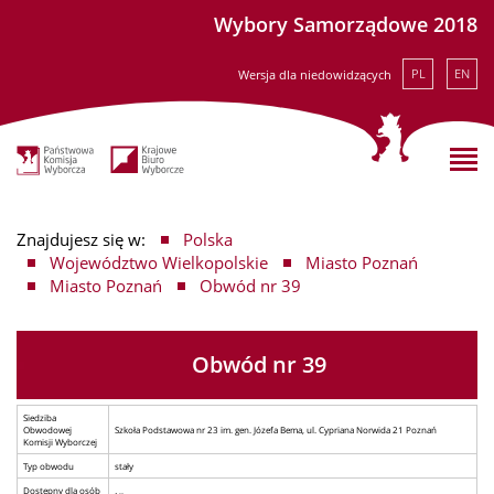
Wybory Samorządowe 2018
PL
EN
Wersja dla niedowidzących
Znajdujesz się w:
Polska
Województwo Wielkopolskie
Miasto Poznań
Miasto Poznań
Obwód nr 39
Obwód nr 39
Siedziba
Obwodowej
Szkoła Podstawowa nr 23 im. gen. Józefa Bema, ul. Cypriana Norwida 21 Poznań
Komisji Wyborczej
Typ obwodu
stały
Dostępny dla osób