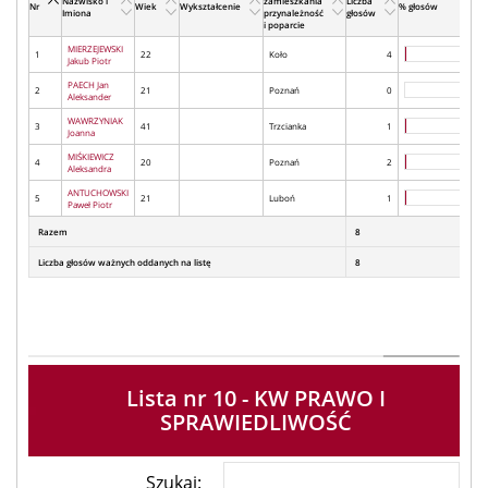
Nazwisko i
zamieszkania
Liczba
Nr
Wiek
Wykształcenie
% głosów
Imiona
przynależność
głosów
i poparcie
MIERZEJEWSKI
1
22
Koło
4
Jakub Piotr
PAECH Jan
2
21
Poznań
0
Aleksander
WAWRZYNIAK
3
41
Trzcianka
1
Joanna
MIŚKIEWICZ
4
20
Poznań
2
Aleksandra
ANTUCHOWSKI
5
21
Luboń
1
Paweł Piotr
Razem
8
Liczba głosów ważnych oddanych na listę
8
Lista nr 10 - KW PRAWO I
SPRAWIEDLIWOŚĆ
Szukaj: