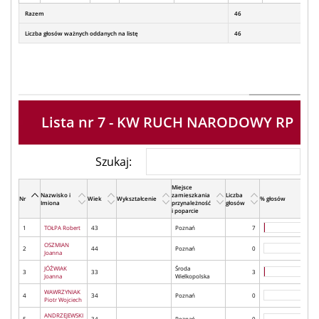
Razem
46
Liczba głosów ważnych oddanych na listę
46
Lista nr 7 - KW RUCH NARODOWY RP
Szukaj:
Miejsce
Nazwisko i
zamieszkania
Liczba
Nr
Wiek
Wykształcenie
% głosów
Imiona
przynależność
głosów
i poparcie
1
TOŁPA Robert
43
Poznań
7
OSZMIAN
2
44
Poznań
0
Joanna
JÓŹWIAK
Środa
3
33
3
Joanna
Wielkopolska
WAWRZYNIAK
4
34
Poznań
0
Piotr Wojciech
ANDRZEJEWSKI
5
34
Poznań
0