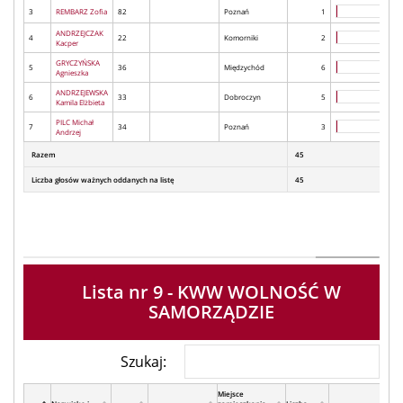
3
REMBARZ Zofia
82
Poznań
1
ANDRZEJCZAK
4
22
Komorniki
2
Kacper
GRYCZYŃSKA
5
36
Międzychód
6
Agnieszka
ANDRZEJEWSKA
6
33
Dobroczyn
5
Kamila Elżbieta
PILC Michał
7
34
Poznań
3
Andrzej
Razem
45
Liczba głosów ważnych oddanych na listę
45
Lista nr 9 - KWW WOLNOŚĆ W
SAMORZĄDZIE
Szukaj:
Miejsce