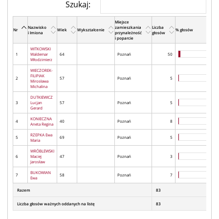
Szukaj:
Miejsce
Nazwisko
zamieszkania
Liczba
Nr
Wiek
Wykształcenie
% głosów
i Imiona
przynależność
głosów
i poparcie
WITKOWSKI
1
Waldemar
64
Poznań
50
Włodzimierz
WIECZOREK-
FILIPIAK
2
57
Poznań
5
Mirosława
Michalina
DUTKIEWICZ
3
Lucjan
57
Poznań
5
Gerard
KONIECZNA
4
40
Poznań
8
Aneta Regina
RZEPKA Ewa
5
69
Poznań
5
Maria
WRÓBLEWSKI
6
Maciej
47
Poznań
3
Jarosław
BUKOWIAN
7
58
Poznań
7
Ewa
Razem
83
Liczba głosów ważnych oddanych na listę
83