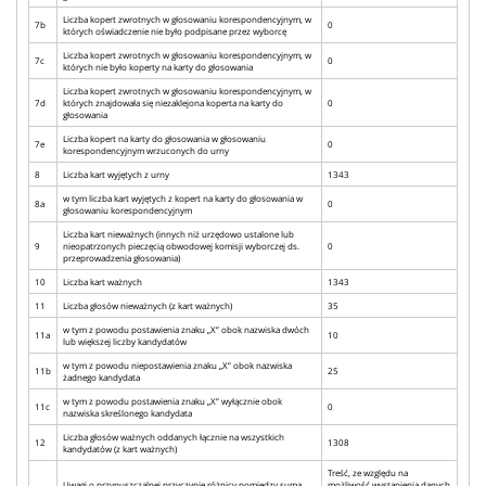
Liczba kopert zwrotnych w głosowaniu korespondencyjnym, w
7b
0
których oświadczenie nie było podpisane przez wyborcę
Liczba kopert zwrotnych w głosowaniu korespondencyjnym, w
7c
0
których nie było koperty na karty do głosowania
Liczba kopert zwrotnych w głosowaniu korespondencyjnym, w
7d
których znajdowała się niezaklejona koperta na karty do
0
głosowania
Liczba kopert na karty do głosowania w głosowaniu
7e
0
korespondencyjnym wrzuconych do urny
8
Liczba kart wyjętych z urny
1343
w tym liczba kart wyjętych z kopert na karty do głosowania w
8a
0
głosowaniu korespondencyjnym
Liczba kart nieważnych (innych niż urzędowo ustalone lub
9
nieopatrzonych pieczęcią obwodowej komisji wyborczej ds.
0
przeprowadzenia głosowania)
10
Liczba kart ważnych
1343
11
Liczba głosów nieważnych (z kart ważnych)
35
w tym z powodu postawienia znaku „X” obok nazwiska dwóch
11a
10
lub większej liczby kandydatów
w tym z powodu niepostawienia znaku „X” obok nazwiska
11b
25
żadnego kandydata
w tym z powodu postawienia znaku „X” wyłącznie obok
11c
0
nazwiska skreślonego kandydata
Liczba głosów ważnych oddanych łącznie na wszystkich
12
1308
kandydatów (z kart ważnych)
Treść, ze względu na
Uwagi o przypuszczalnej przyczynie różnicy pomiędzy sumą
możliwość wystąpienia danych