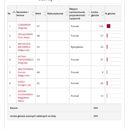
Miejsce
Nazwisko i
zamieszkania
Liczba
Nr
Wiek
Wykształcenie
% głosów
Imiona
przynależność
głosów
i poparcie
CZERWIŃSKI
1
57
Poznań
166
Zbigniew
SZELĄGOWSKI
2
48
Poznań
27
Piotr Adam
MICHALSKA-
3
MICKIEWICZ
55
Rybojedzko
23
Małgorzata
JACYNA-
4
ONYSZKIEWICZ
74
Poznań
31
Zbigniew
MĄCZKOWSKA
5
Dorota
48
Poznań
9
Małgorzata
JURGA
6
62
Poznań
26
Grzegorz Jan
KODYM-
SULANOWSKA
7
63
Poznań
13
Magdalena
Maria
Razem
295
Liczba głosów ważnych oddanych na listę
295