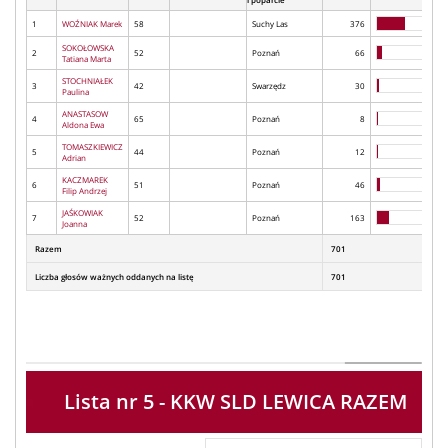
1
WOŹNIAK Marek
58
Suchy Las
376
SOKOŁOWSKA
2
52
Poznań
66
Tatiana Marta
STOCHNIAŁEK
3
42
Swarzędz
30
Paulina
ANASTASOW
4
65
Poznań
8
Aldona Ewa
TOMASZKIEWICZ
5
44
Poznań
12
Adrian
KACZMAREK
6
51
Poznań
46
Filip Andrzej
JAŚKOWIAK
7
52
Poznań
163
Joanna
Razem
701
Liczba głosów ważnych oddanych na listę
701
Lista nr 5 - KKW SLD LEWICA RAZEM