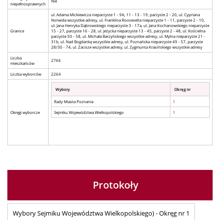
Nie
niepełnosprawnych
ul. Adama Mickiewicza nieparzyste 1 - 9A, 11 - 13 - 19, parzyste 2 - 20, ul. Cypriana
Norwida wszystkie adresy, ul. Franklina Roosevelta nieparzyste 1 - 11, parzyste 2 - 10,
ul. Jana Henryka Dąbrowskiego nieparzyste 3 - 17a, ul. Jana Kochanowskiego nieparzyste
Granice
15 - 27, parzyste 16 - 28, ul. Jeżycka nieparzyste 13 - 45, parzyste 2 - 48, ul. Kościelna
parzyste 50 - 58, ul. Michała Barzyńskiego wszystkie adresy, ul. Mylna nieparzyste 21 -
31b, ul. Nad Bogdanką wszystkie adresy, ul. Poznańska nieparzyste 49 - 57, parzyste
28/30 - 74, ul. Zacisze wszystkie adresy, ul. Zygmunta Krasińskiego wszystkie adresy
Liczba
2766
mieszkańców
Liczba wyborców
2264
Wybory
Okręg nr
Rady Miasta Poznania
1
Okręgi wyborcze
Sejmiku Województwa Wielkopolskiego
1
Protokoły
Wybory Sejmiku Województwa Wielkopolskiego) - Okręg nr 1