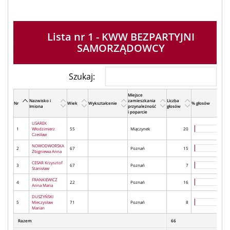
Lista nr 1 - KWW BEZPARTYJNI
SAMORZĄDOWCY
Szukaj:
Miejsce
Nazwisko i
zamieszkania
Liczba
Nr
Wiek
Wykształcenie
% głosów
Imiona
przynależność
głosów
i poparcie
USAREK
1
Włodzimierz
55
Miączynek
20
Czesław
NOWODWORSKA
2
67
Poznań
15
Zbigniewa Anna
CESAR Krzysztof
3
67
Poznań
7
Stanisław
FRANKIEWICZ
4
22
Poznań
16
Anna Maria
DUSZYŃSKI
5
Mieczysław
71
Poznań
8
Marian
Razem
66