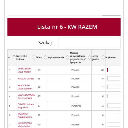
Lista nr 6 - KW RAZEM
Szukaj:
Miejsce
Nazwisko i
zamieszkania
Liczba
Nr
Wiek
Wykształcenie
% głosów
Imiona
przynależność
głosów
i poparcie
SKURZYŃSKI
1
29
Poznań
28
Jakub Marcin
2
KOSZAL Dorota
26
Poznań
9
KANTORSKI
3
28
Poznań
1
Jakub Szymon
LEWANDOWSKA
4
25
Poznań
6
Zuzanna Sara
ORYLSKI Łukasz
5
37
POZNAŃ
2
Bogusław
WOŹNIAK
6
30
Poznań
0
Natalia Milena
KOŁOSOWSKI
7
40
Poznań
0
Michał Adam