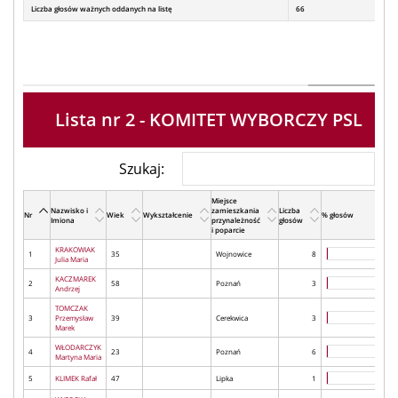
Liczba głosów ważnych oddanych na listę
66
Lista nr 2 - KOMITET WYBORCZY PSL
Szukaj:
Miejsce
Nazwisko i
zamieszkania
Liczba
Nr
Wiek
Wykształcenie
% głosów
Imiona
przynależność
głosów
i poparcie
KRAKOWIAK
1
35
Wojnowice
8
Julia Maria
KACZMAREK
2
58
Poznań
3
Andrzej
TOMCZAK
3
Przemysław
39
Cerekwica
3
Marek
WŁODARCZYK
4
23
Poznań
6
Martyna Maria
5
KLIMEK Rafał
47
Lipka
1