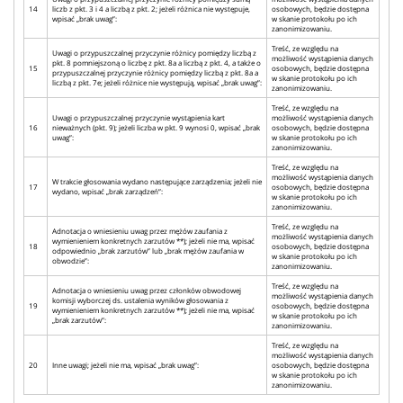
14
liczb z pkt. 3 i 4 a liczbą z pkt. 2; jeżeli różnica nie występuje,
osobowych, będzie dostępna
wpisać „brak uwag”:
w skanie protokołu po ich
zanonimizowaniu.
Treść, ze względu na
Uwagi o przypuszczalnej przyczynie różnicy pomiędzy liczbą z
możliwość wystąpienia danych
pkt. 8 pomniejszoną o liczbę z pkt. 8a a liczbą z pkt. 4, a także o
15
osobowych, będzie dostępna
przypuszczalnej przyczynie różnicy pomiędzy liczbą z pkt. 8a a
w skanie protokołu po ich
liczbą z pkt. 7e; jeżeli różnice nie występują, wpisać „brak uwag”:
zanonimizowaniu.
Treść, ze względu na
Uwagi o przypuszczalnej przyczynie wystąpienia kart
możliwość wystąpienia danych
16
nieważnych (pkt. 9); jeżeli liczba w pkt. 9 wynosi 0, wpisać „brak
osobowych, będzie dostępna
uwag”:
w skanie protokołu po ich
zanonimizowaniu.
Treść, ze względu na
możliwość wystąpienia danych
W trakcie głosowania wydano następujące zarządzenia; jeżeli nie
17
osobowych, będzie dostępna
wydano, wpisać „brak zarządzeń”:
w skanie protokołu po ich
zanonimizowaniu.
Treść, ze względu na
Adnotacja o wniesieniu uwag przez mężów zaufania z
możliwość wystąpienia danych
wymienieniem konkretnych zarzutów **); jeżeli nie ma, wpisać
18
osobowych, będzie dostępna
odpowiednio „brak zarzutów” lub „brak mężów zaufania w
w skanie protokołu po ich
obwodzie”:
zanonimizowaniu.
Treść, ze względu na
Adnotacja o wniesieniu uwag przez członków obwodowej
możliwość wystąpienia danych
komisji wyborczej ds. ustalenia wyników głosowania z
19
osobowych, będzie dostępna
wymienieniem konkretnych zarzutów **); jeżeli nie ma, wpisać
w skanie protokołu po ich
„brak zarzutów”:
zanonimizowaniu.
Treść, ze względu na
możliwość wystąpienia danych
20
Inne uwagi; jeżeli nie ma, wpisać „brak uwag”:
osobowych, będzie dostępna
w skanie protokołu po ich
zanonimizowaniu.