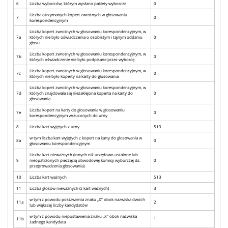
6
Liczba wyborców, którym wysłano pakiety wyborcze
0
Liczba otrzymanych kopert zwrotnych w głosowaniu
7
0
korespondencyjnym
Liczba kopert zwrotnych w głosowaniu korespondencyjnym, w
7a
których nie było oświadczenia o osobistym i tajnym oddaniu
0
głosu
Liczba kopert zwrotnych w głosowaniu korespondencyjnym, w
7b
0
których oświadczenie nie było podpisane przez wyborcę
Liczba kopert zwrotnych w głosowaniu korespondencyjnym, w
7c
0
których nie było koperty na karty do głosowania
Liczba kopert zwrotnych w głosowaniu korespondencyjnym, w
7d
których znajdowała się niezaklejona koperta na karty do
0
głosowania
Liczba kopert na karty do głosowania w głosowaniu
7e
0
korespondencyjnym wrzuconych do urny
8
Liczba kart wyjętych z urny
513
w tym liczba kart wyjętych z kopert na karty do głosowania w
8a
0
głosowaniu korespondencyjnym
Liczba kart nieważnych (innych niż urzędowo ustalone lub
9
nieopatrzonych pieczęcią obwodowej komisji wyborczej ds.
0
przeprowadzenia głosowania)
10
Liczba kart ważnych
513
11
Liczba głosów nieważnych (z kart ważnych)
3
w tym z powodu postawienia znaku „X” obok nazwiska dwóch
11a
2
lub większej liczby kandydatów
w tym z powodu niepostawienia znaku „X” obok nazwiska
11b
1
żadnego kandydata