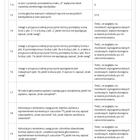
w tym z powodu postawienia znaku „X” wyłącznie obok
11c
0
nazwiska skreślonego kandydata
Liczba głosów ważnych oddanych łącznie na wszystkich
12
510
kandydatów (z kart ważnych)
Treść, ze względu na
Uwagi o przypuszczalnej przyczynie różnicy pomiędzy sumą
możliwość wystąpienia danych
14
liczb z pkt. 3 i 4 a liczbą z pkt. 2; jeżeli różnica nie występuje,
osobowych, będzie dostępna
wpisać „brak uwag”:
w skanie protokołu po ich
zanonimizowaniu.
Treść, ze względu na
Uwagi o przypuszczalnej przyczynie różnicy pomiędzy liczbą z
możliwość wystąpienia danych
pkt. 8 pomniejszoną o liczbę z pkt. 8a a liczbą z pkt. 4, a także o
15
osobowych, będzie dostępna
przypuszczalnej przyczynie różnicy pomiędzy liczbą z pkt. 8a a
w skanie protokołu po ich
liczbą z pkt. 7e; jeżeli różnice nie występują, wpisać „brak uwag”:
zanonimizowaniu.
Treść, ze względu na
Uwagi o przypuszczalnej przyczynie wystąpienia kart
możliwość wystąpienia danych
16
nieważnych (pkt. 9); jeżeli liczba w pkt. 9 wynosi 0, wpisać „brak
osobowych, będzie dostępna
uwag”:
w skanie protokołu po ich
zanonimizowaniu.
Treść, ze względu na
możliwość wystąpienia danych
W trakcie głosowania wydano następujące zarządzenia; jeżeli nie
17
osobowych, będzie dostępna
wydano, wpisać „brak zarządzeń”:
w skanie protokołu po ich
zanonimizowaniu.
Treść, ze względu na
Adnotacja o wniesieniu uwag przez mężów zaufania z
możliwość wystąpienia danych
wymienieniem konkretnych zarzutów **); jeżeli nie ma, wpisać
18
osobowych, będzie dostępna
odpowiednio „brak zarzutów” lub „brak mężów zaufania w
w skanie protokołu po ich
obwodzie”:
zanonimizowaniu.
Treść, ze względu na
Adnotacja o wniesieniu uwag przez członków obwodowej
możliwość wystąpienia danych
komisji wyborczej ds. ustalenia wyników głosowania z
19
osobowych, będzie dostępna
wymienieniem konkretnych zarzutów **); jeżeli nie ma, wpisać
w skanie protokołu po ich
„brak zarzutów”: