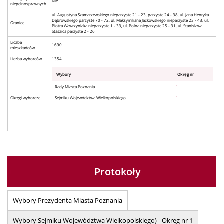
Nie
niepełnosprawnych
ul. Augustyna Szamarzewskiego nieparzyste 21 - 23, parzyste 24 - 38, ul. Jana Henryka
Dąbrowskiego parzyste 70 - 72, ul. Maksymiliana Jackowskiego nieparzyste 23 - 43, ul.
Granice
Piotra Wawrzyniaka nieparzyste 1 - 33, ul. Polna nieparzyste 25 - 31, ul. Stanisława
Staszica parzyste 2 - 26
Liczba
1690
mieszkańców
Liczba wyborców
1354
Wybory
Okręg nr
Rady Miasta Poznania
1
Okręgi wyborcze
Sejmiku Województwa Wielkopolskiego
1
Protokoły
Wybory Prezydenta Miasta Poznania
Wybory Sejmiku Województwa Wielkopolskiego) - Okręg nr 1