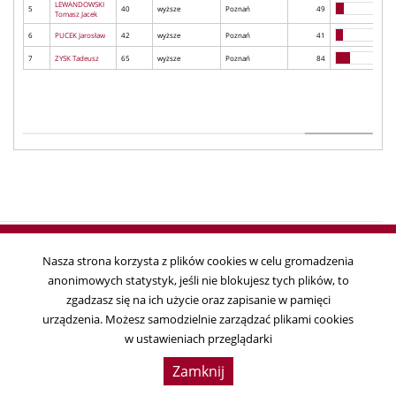
LEWANDOWSKI
5
40
wyższe
Poznań
49
Tomasz Jacek
6
PUCEK Jarosław
42
wyższe
Poznań
41
7
ZYSK Tadeusz
65
wyższe
Poznań
84
Nasza strona korzysta z plików cookies w celu gromadzenia
anonimowych statystyk, jeśli nie blokujesz tych plików, to
Copyright © 2018
zgadzasz się na ich użycie oraz zapisanie w pamięci
Państwowa Komisja Wyborcza, ul. Wiejska 10, 00-902 Warszawa, tel. 22
urządzenia. Możesz samodzielnie zarządzać plikami cookies
695 25 44, fax. 22 629 39 59
w ustawieniach przeglądarki
Data ostatniej aktualizacji:
2019-04-01 11:41:17
Zamknij