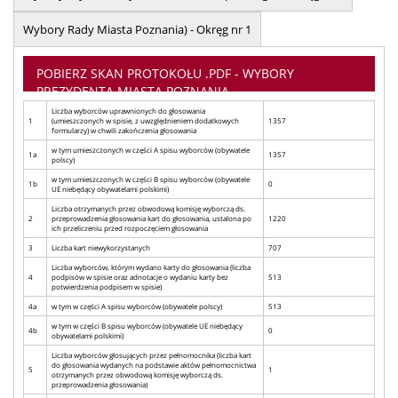
Wybory Rady Miasta Poznania) - Okręg nr 1
POBIERZ SKAN PROTOKOŁU .PDF - WYBORY
PREZYDENTA MIASTA POZNANIA
Liczba wyborców uprawnionych do głosowania
1
(umieszczonych w spisie, z uwzględnieniem dodatkowych
1357
formularzy) w chwili zakończenia głosowania
w tym umieszczonych w części A spisu wyborców (obywatele
1a
1357
polscy)
w tym umieszczonych w części B spisu wyborców (obywatele
1b
0
UE niebędący obywatelami polskimi)
Liczba otrzymanych przez obwodową komisję wyborczą ds.
2
przeprowadzenia głosowania kart do głosowania, ustalona po
1220
ich przeliczeniu przed rozpoczęciem głosowania
3
Liczba kart niewykorzystanych
707
Liczba wyborców, którym wydano karty do głosowania (liczba
4
podpisów w spisie oraz adnotacje o wydaniu karty bez
513
potwierdzenia podpisem w spisie)
4a
w tym w części A spisu wyborców (obywatele polscy)
513
w tym w części B spisu wyborców (obywatele UE niebędący
4b
0
obywatelami polskimi)
Liczba wyborców głosujących przez pełnomocnika (liczba kart
do głosowania wydanych na podstawie aktów pełnomocnictwa
5
1
otrzymanych przez obwodową komisję wyborczą ds.
przeprowadzenia głosowania)