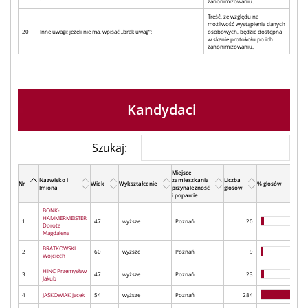
zanonimizowaniu.
Treść, ze względu na
możliwość wystąpienia danych
20
Inne uwagi; jeżeli nie ma, wpisać „brak uwag”:
osobowych, będzie dostępna
w skanie protokołu po ich
zanonimizowaniu.
Kandydaci
Szukaj:
Miejsce
Nazwisko i
zamieszkania
Liczba
Nr
Wiek
Wykształcenie
% głosów
Imiona
przynależność
głosów
i poparcie
BONK-
HAMMERMEISTER
1
47
wyższe
Poznań
20
Dorota
Magdalena
BRATKOWSKI
2
60
wyższe
Poznań
9
Wojciech
HINC Przemysław
3
47
wyższe
Poznań
23
Jakub
4
JAŚKOWIAK Jacek
54
wyższe
Poznań
284