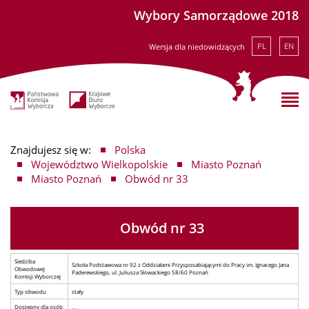
Wybory Samorządowe 2018
PL
EN
Wersja dla niedowidzących
Znajdujesz się w:
Polska
Województwo Wielkopolskie
Miasto Poznań
Miasto Poznań
Obwód nr 33
Obwód nr 33
Siedziba
Szkoła Podstawowa nr 92 z Oddziałami Przysposabiającymi do Pracy im. Ignacego Jana
Obwodowej
Paderewskiego, ul. Juliusza Słowackiego 58/60 Poznań
Komisji Wyborczej
Typ obwodu
stały
Dostępny dla osób