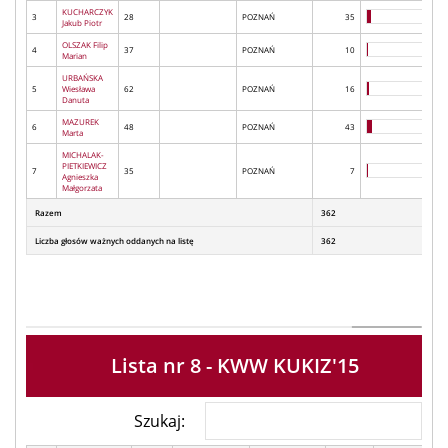
KUCHARCZYK
3
28
POZNAŃ
35
Jakub Piotr
OLSZAK Filip
4
37
POZNAŃ
10
Marian
URBAŃSKA
5
Wiesława
62
POZNAŃ
16
Danuta
MAZUREK
6
48
POZNAŃ
43
Marta
MICHALAK-
PIETKIEWICZ
7
35
POZNAŃ
7
Agnieszka
Małgorzata
Razem
362
Liczba głosów ważnych oddanych na listę
362
Lista nr 8 - KWW KUKIZ'15
Szukaj: