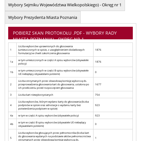
Wybory Sejmiku Województwa Wielkopolskiego) - Okręg nr 1
Wybory Prezydenta Miasta Poznania
POBIERZ SKAN PROTOKOŁU .PDF - WYBORY RADY
MIASTA POZNANIA) - OKRĘG NR 1
Liczba wyborców uprawnionych do głosowania
1
(umieszczonych w spisie, z uwzględnieniem dodatkowych
1876
formularzy) w chwili zakończenia głosowania
w tym umieszczonych w części A spisu wyborców (obywatele
1a
1876
polscy)
w tym umieszczonych w części B spisu wyborców (obywatele
1b
0
UE niebędący obywatelami polskimi)
Liczba otrzymanych przez obwodową komisję wyborczą ds.
2
przeprowadzenia głosowania kart do głosowania, ustalona po
1677
ich przeliczeniu przed rozpoczęciem głosowania
3
Liczba kart niewykorzystanych
754
Liczba wyborców, którym wydano karty do głosowania (liczba
4
podpisów w spisie oraz adnotacje o wydaniu karty bez
923
potwierdzenia podpisem w spisie)
4a
w tym w części A spisu wyborców (obywatele polscy)
923
w tym w części B spisu wyborców (obywatele UE niebędący
4b
0
obywatelami polskimi)
Liczba wyborców głosujących przez pełnomocnika (liczba kart
do głosowania wydanych na podstawie aktów pełnomocnictwa
5
1
otrzymanych przez obwodową komisję wyborczą ds.