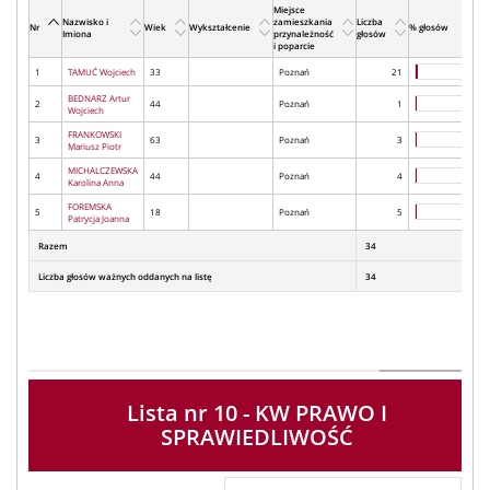
Miejsce
Nazwisko i
zamieszkania
Liczba
Nr
Wiek
Wykształcenie
% głosów
Imiona
przynależność
głosów
i poparcie
1
TAMUĆ Wojciech
33
Poznań
21
BEDNARZ Artur
2
44
Poznań
1
Wojciech
FRANKOWSKI
3
63
Poznań
3
Mariusz Piotr
MICHALCZEWSKA
4
44
Poznań
4
Karolina Anna
FOREMSKA
5
18
Poznań
5
Patrycja Joanna
Razem
34
Liczba głosów ważnych oddanych na listę
34
Lista nr 10 - KW PRAWO I
SPRAWIEDLIWOŚĆ