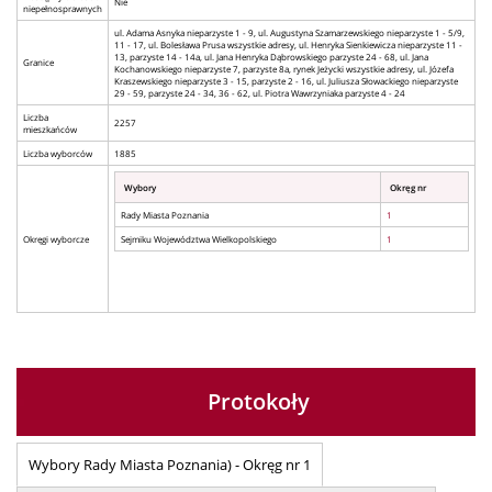
Nie
niepełnosprawnych
ul. Adama Asnyka nieparzyste 1 - 9, ul. Augustyna Szamarzewskiego nieparzyste 1 - 5/9,
11 - 17, ul. Bolesława Prusa wszystkie adresy, ul. Henryka Sienkiewicza nieparzyste 11 -
13, parzyste 14 - 14a, ul. Jana Henryka Dąbrowskiego parzyste 24 - 68, ul. Jana
Granice
Kochanowskiego nieparzyste 7, parzyste 8a, rynek Jeżycki wszystkie adresy, ul. Józefa
Kraszewskiego nieparzyste 3 - 15, parzyste 2 - 16, ul. Juliusza Słowackiego nieparzyste
29 - 59, parzyste 24 - 34, 36 - 62, ul. Piotra Wawrzyniaka parzyste 4 - 24
Liczba
2257
mieszkańców
Liczba wyborców
1885
Wybory
Okręg nr
Rady Miasta Poznania
1
Okręgi wyborcze
Sejmiku Województwa Wielkopolskiego
1
Protokoły
Wybory Rady Miasta Poznania) - Okręg nr 1