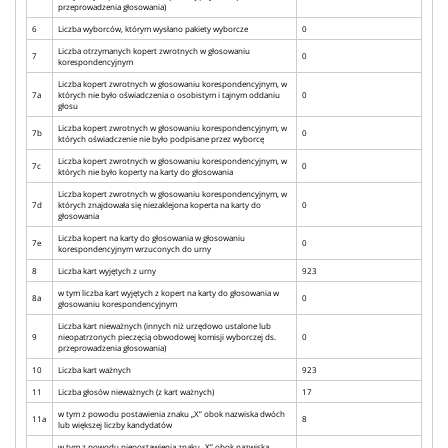
przeprowadzenia głosowania)
6
Liczba wyborców, którym wysłano pakiety wyborcze
0
Liczba otrzymanych kopert zwrotnych w głosowaniu
7
0
korespondencyjnym
Liczba kopert zwrotnych w głosowaniu korespondencyjnym, w
7a
których nie było oświadczenia o osobistym i tajnym oddaniu
0
głosu
Liczba kopert zwrotnych w głosowaniu korespondencyjnym, w
7b
0
których oświadczenie nie było podpisane przez wyborcę
Liczba kopert zwrotnych w głosowaniu korespondencyjnym, w
7c
0
których nie było koperty na karty do głosowania
Liczba kopert zwrotnych w głosowaniu korespondencyjnym, w
7d
których znajdowała się niezaklejona koperta na karty do
0
głosowania
Liczba kopert na karty do głosowania w głosowaniu
7e
0
korespondencyjnym wrzuconych do urny
8
Liczba kart wyjętych z urny
923
w tym liczba kart wyjętych z kopert na karty do głosowania w
8a
0
głosowaniu korespondencyjnym
Liczba kart nieważnych (innych niż urzędowo ustalone lub
9
nieopatrzonych pieczęcią obwodowej komisji wyborczej ds.
0
przeprowadzenia głosowania)
10
Liczba kart ważnych
923
11
Liczba głosów nieważnych (z kart ważnych)
17
w tym z powodu postawienia znaku „X” obok nazwiska dwóch
11a
8
lub większej liczby kandydatów
w tym z powodu niepostawienia znaku „X” obok nazwiska