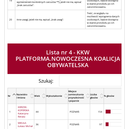
19
osobowych, będzie dostępna
wymienieniem konkretnych zarzutów **); jeżeli nie ma, wpisać
w skanie protokołu po ich
„brak zarzutów”:
zanonimizowaniu.
Treść, ze względu na
możliwość wystąpienia danych
20
Inne uwagi; jeżeli nie ma, wpisać „brak uwag”:
osobowych, będzie dostępna
w skanie protokołu po ich
zanonimizowaniu.
Lista nr 4 - KKW
PLATFORMA.NOWOCZESNA KOALICJA
OBYWATELSKA
Szukaj:
Miejsce
Nazwisko
zamieszkania
Liczba
Nr
Wiek
Wykształcenie
% głosów
i Imiona
przynależność
głosów
i poparcie
KIERZEK-
KOPERSKA
1
44
POZNAŃ
154
Katarzyna
Renata
MIKUŁA
2
36
POZNAŃ
97
Łukasz Michał