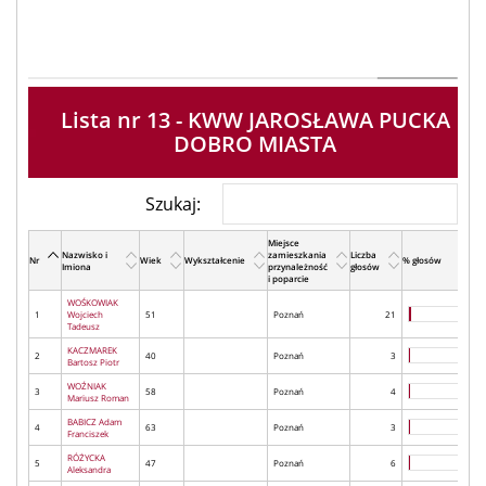
Lista nr 13 - KWW JAROSŁAWA PUCKA
DOBRO MIASTA
Szukaj:
Miejsce
Nazwisko i
zamieszkania
Liczba
Nr
Wiek
Wykształcenie
% głosów
Imiona
przynależność
głosów
i poparcie
WOŚKOWIAK
1
Wojciech
51
Poznań
21
Tadeusz
KACZMAREK
2
40
Poznań
3
Bartosz Piotr
WOŹNIAK
3
58
Poznań
4
Mariusz Roman
BABICZ Adam
4
63
Poznań
3
Franciszek
RÓŻYCKA
5
47
Poznań
6
Aleksandra