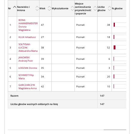
Miejsce
Nazwisko i
zamieszkania
Liczba
Nr
Wiek
Wykształcenie
% głosów
Imiona
przynależność
głosów
i poparcie
BONK-
HAMMERMEISTER
1
47
Poznań
38
Dorota
Magdalena
2
KLUK Arkadiusz
27
Poznań
18
SOŁTYSIAK-
3
ŁUCZAK
38
Poznań
52
Aleksandra Marta
JANOWSKI
4
39
Poznań
6
Andrzej Piotr
5
ŁODZIAK Dorota
35
Poznań
3
SCHMIDT Filip
6
34
Poznań
20
Maria
GARCZARCZYK
7
42
Poznań
10
Magdalena Anna
Razem
147
Liczba głosów ważnych oddanych na listę
147