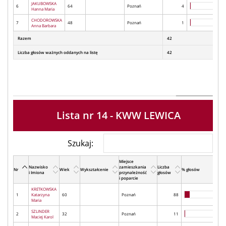
JAKUBOWSKA
6
64
Poznań
4
Hanna Maria
CHODOROWSKA
7
48
Poznań
1
Anna Barbara
Razem
42
Liczba głosów ważnych oddanych na listę
42
Lista nr 14 - KWW LEWICA
Szukaj:
Miejsce
Nazwisko
zamieszkania
Liczba
Nr
Wiek
Wykształcenie
% głosów
i Imiona
przynależność
głosów
i poparcie
KRETKOWSKA
1
Katarzyna
60
Poznań
88
Maria
SZLINDER
2
32
Poznań
11
Maciej Karol