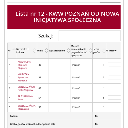
Lista nr 12 - KWW POZNAŃ OD NOWA
INICJATYWA SPOŁECZNA
Szukaj:
Miejsce
Nazwisko i
zamieszkania
Liczba
Nr
Wiek
Wykształcenie
% głosów
Imiona
przynależność
głosów
i poparcie
KOWALCZYK
1
Mirosław
48
Poznań
4
Zbigniew
KULECZKA
2
Agnieszka
39
Poznań
5
Marzena
BRZESZCZYŃSKI
3
42
Poznań
1
Piotr Zbigniew
PREISS Elżbieta
4
54
Poznań
5
Anna
BRZESZCZYŃSKA
5
38
Poznań
1
Magdalena
Razem
16
Liczba głosów ważnych oddanych na listę
16