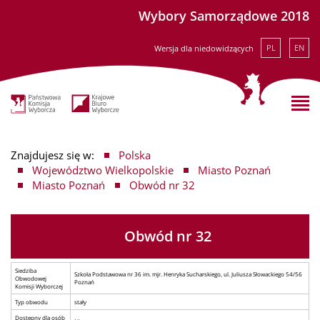
Wybory Samorządowe 2018
PL
EN
Wersja dla niedowidzących
Znajdujesz się w:
Polska
Województwo Wielkopolskie
Miasto Poznań
Miasto Poznań
Obwód nr 32
Obwód nr 32
Siedziba
Szkoła Podstawowa nr 36 im. mjr. Henryka Sucharskiego, ul. Juliusza Słowackiego 54/56
Obwodowej
Poznań
Komisji Wyborczej
Typ obwodu
stały
Dostępny dla osób