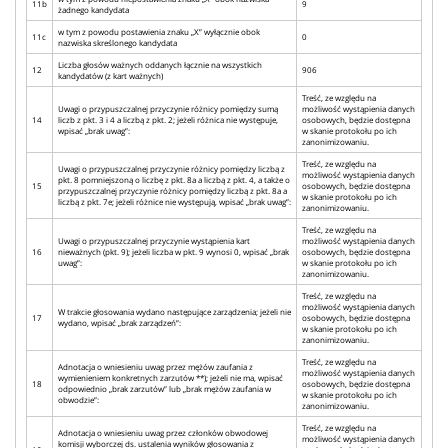
11b
9
żadnego kandydata
w tym z powodu postawienia znaku „X” wyłącznie obok
11c
0
nazwiska skreślonego kandydata
Liczba głosów ważnych oddanych łącznie na wszystkich
12
906
kandydatów (z kart ważnych)
Treść, ze względu na
Uwagi o przypuszczalnej przyczynie różnicy pomiędzy sumą
możliwość wystąpienia danych
14
liczb z pkt. 3 i 4 a liczbą z pkt. 2; jeżeli różnica nie występuje,
osobowych, będzie dostępna
wpisać „brak uwag”:
w skanie protokołu po ich
zanonimizowaniu.
Treść, ze względu na
Uwagi o przypuszczalnej przyczynie różnicy pomiędzy liczbą z
możliwość wystąpienia danych
pkt. 8 pomniejszoną o liczbę z pkt. 8a a liczbą z pkt. 4, a także o
15
osobowych, będzie dostępna
przypuszczalnej przyczynie różnicy pomiędzy liczbą z pkt. 8a a
w skanie protokołu po ich
liczbą z pkt. 7e; jeżeli różnice nie występują, wpisać „brak uwag”:
zanonimizowaniu.
Treść, ze względu na
Uwagi o przypuszczalnej przyczynie wystąpienia kart
możliwość wystąpienia danych
16
nieważnych (pkt. 9); jeżeli liczba w pkt. 9 wynosi 0, wpisać „brak
osobowych, będzie dostępna
uwag”:
w skanie protokołu po ich
zanonimizowaniu.
Treść, ze względu na
możliwość wystąpienia danych
W trakcie głosowania wydano następujące zarządzenia; jeżeli nie
17
osobowych, będzie dostępna
wydano, wpisać „brak zarządzeń”:
w skanie protokołu po ich
zanonimizowaniu.
Treść, ze względu na
Adnotacja o wniesieniu uwag przez mężów zaufania z
możliwość wystąpienia danych
wymienieniem konkretnych zarzutów **); jeżeli nie ma, wpisać
18
osobowych, będzie dostępna
odpowiednio „brak zarzutów” lub „brak mężów zaufania w
w skanie protokołu po ich
obwodzie”:
zanonimizowaniu.
Treść, ze względu na
Adnotacja o wniesieniu uwag przez członków obwodowej
możliwość wystąpienia danych
komisji wyborczej ds. ustalenia wyników głosowania z