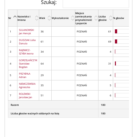
Szukaj:
Miejsce
Nazwisko i
zamieszkania
Liczba
Nr
Wiek
Wykształcenie
% głosów
Imiona
przynależność
głosów
i poparcie
SULANOWSKI
1
36
POZNAŃ
61
Jan Henryk
DUDZIAK Lidia
2
61
POZNAŃ
69
Danuta
RAJEWICZ-
3
34
POZNAŃ
4
SZYBA Iwona
GORZELAŃCZYK
4
Stanisław
64
POZNAŃ
31
Bogdan
PRZYBYŁA
5
29
POZNAŃ
4
Adrian
NIEMCZEWSKA
6
35
POZNAŃ
5
Agnieszka
ROLEWSKI
7
51
POZNAŃ
6
Jarosław Jan
Razem
180
Liczba głosów ważnych oddanych na listę
180