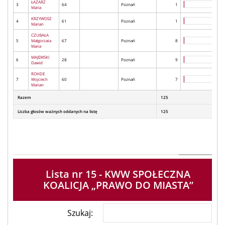
ŁAZARZ
3
64
Poznań
1
Maria
KRZYWOSZ
4
61
Poznań
1
Marian
CZUBAŁA
5
Małgorzata
67
Poznań
8
Maria
MAJEWSKI
6
28
Poznań
9
Dawid
ROHDE
7
Wojciech
60
Poznań
7
Marian
Razem
125
Liczba głosów ważnych oddanych na listę
125
Lista nr 15 - KWW SPOŁECZNA
KOALICJA „PRAWO DO MIASTA”
Szukaj: