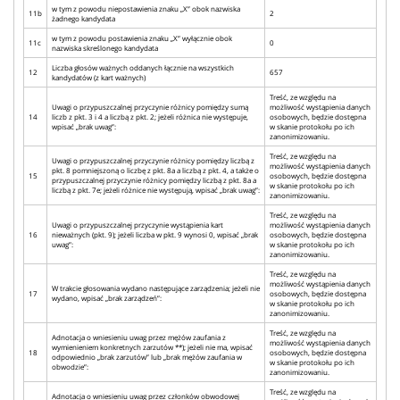
w tym z powodu niepostawienia znaku „X” obok nazwiska
11b
2
żadnego kandydata
w tym z powodu postawienia znaku „X” wyłącznie obok
11c
0
nazwiska skreślonego kandydata
Liczba głosów ważnych oddanych łącznie na wszystkich
12
657
kandydatów (z kart ważnych)
Treść, ze względu na
Uwagi o przypuszczalnej przyczynie różnicy pomiędzy sumą
możliwość wystąpienia danych
14
liczb z pkt. 3 i 4 a liczbą z pkt. 2; jeżeli różnica nie występuje,
osobowych, będzie dostępna
wpisać „brak uwag”:
w skanie protokołu po ich
zanonimizowaniu.
Treść, ze względu na
Uwagi o przypuszczalnej przyczynie różnicy pomiędzy liczbą z
możliwość wystąpienia danych
pkt. 8 pomniejszoną o liczbę z pkt. 8a a liczbą z pkt. 4, a także o
15
osobowych, będzie dostępna
przypuszczalnej przyczynie różnicy pomiędzy liczbą z pkt. 8a a
w skanie protokołu po ich
liczbą z pkt. 7e; jeżeli różnice nie występują, wpisać „brak uwag”:
zanonimizowaniu.
Treść, ze względu na
Uwagi o przypuszczalnej przyczynie wystąpienia kart
możliwość wystąpienia danych
16
nieważnych (pkt. 9); jeżeli liczba w pkt. 9 wynosi 0, wpisać „brak
osobowych, będzie dostępna
uwag”:
w skanie protokołu po ich
zanonimizowaniu.
Treść, ze względu na
możliwość wystąpienia danych
W trakcie głosowania wydano następujące zarządzenia; jeżeli nie
17
osobowych, będzie dostępna
wydano, wpisać „brak zarządzeń”:
w skanie protokołu po ich
zanonimizowaniu.
Treść, ze względu na
Adnotacja o wniesieniu uwag przez mężów zaufania z
możliwość wystąpienia danych
wymienieniem konkretnych zarzutów **); jeżeli nie ma, wpisać
18
osobowych, będzie dostępna
odpowiednio „brak zarzutów” lub „brak mężów zaufania w
w skanie protokołu po ich
obwodzie”:
zanonimizowaniu.
Treść, ze względu na
Adnotacja o wniesieniu uwag przez członków obwodowej