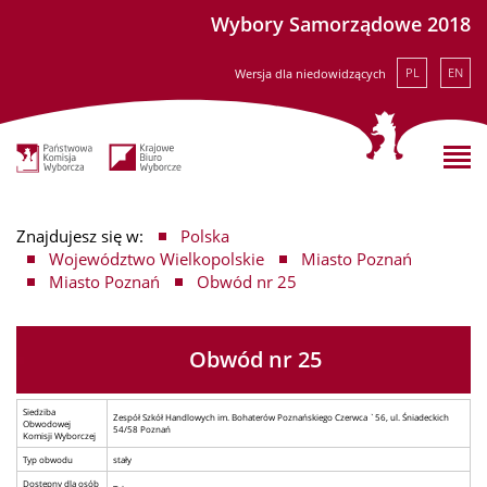
Wybory Samorządowe 2018
PL
EN
Wersja dla niedowidzących
Znajdujesz się w:
Polska
Województwo Wielkopolskie
Miasto Poznań
Miasto Poznań
Obwód nr 25
Obwód nr 25
Siedziba
Zespół Szkół Handlowych im. Bohaterów Poznańskiego Czerwca `56, ul. Śniadeckich
Obwodowej
54/58 Poznań
Komisji Wyborczej
Typ obwodu
stały
Dostępny dla osób