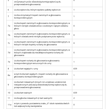
5
0
otrzymanych przez obwodową komisję wyborczą ds.
przeprowadzenia głosowania)
6
Liczba wyborców, którym wysłano pakiety wyborcze
1
Liczba otrzymanych kopert zwrotnych w głosowaniu
7
1
korespondencyjnym
Liczba kopert zwrotnych w głosowaniu korespondencyjnym, w
7a
których nie było oświadczenia o osobistym i tajnym oddaniu
0
głosu
Liczba kopert zwrotnych w głosowaniu korespondencyjnym, w
7b
0
których oświadczenie nie było podpisane przez wyborcę
Liczba kopert zwrotnych w głosowaniu korespondencyjnym, w
7c
0
których nie było koperty na karty do głosowania
Liczba kopert zwrotnych w głosowaniu korespondencyjnym, w
7d
których znajdowała się niezaklejona koperta na karty do
0
głosowania
Liczba kopert na karty do głosowania w głosowaniu
7e
1
korespondencyjnym wrzuconych do urny
8
Liczba kart wyjętych z urny
659
w tym liczba kart wyjętych z kopert na karty do głosowania w
8a
1
głosowaniu korespondencyjnym
Liczba kart nieważnych (innych niż urzędowo ustalone lub
9
nieopatrzonych pieczęcią obwodowej komisji wyborczej ds.
0
przeprowadzenia głosowania)
10
Liczba kart ważnych
659
11
Liczba głosów nieważnych (z kart ważnych)
2
w tym z powodu postawienia znaku „X” obok nazwiska dwóch
11a
0
lub większej liczby kandydatów