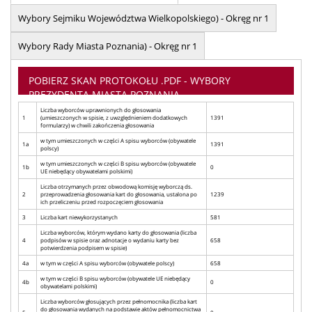
Wybory Sejmiku Województwa Wielkopolskiego) - Okręg nr 1
Wybory Rady Miasta Poznania) - Okręg nr 1
POBIERZ SKAN PROTOKOŁU .PDF - WYBORY
PREZYDENTA MIASTA POZNANIA
Liczba wyborców uprawnionych do głosowania
1
(umieszczonych w spisie, z uwzględnieniem dodatkowych
1391
formularzy) w chwili zakończenia głosowania
w tym umieszczonych w części A spisu wyborców (obywatele
1a
1391
polscy)
w tym umieszczonych w części B spisu wyborców (obywatele
1b
0
UE niebędący obywatelami polskimi)
Liczba otrzymanych przez obwodową komisję wyborczą ds.
2
przeprowadzenia głosowania kart do głosowania, ustalona po
1239
ich przeliczeniu przed rozpoczęciem głosowania
3
Liczba kart niewykorzystanych
581
Liczba wyborców, którym wydano karty do głosowania (liczba
4
podpisów w spisie oraz adnotacje o wydaniu karty bez
658
potwierdzenia podpisem w spisie)
4a
w tym w części A spisu wyborców (obywatele polscy)
658
w tym w części B spisu wyborców (obywatele UE niebędący
4b
0
obywatelami polskimi)
Liczba wyborców głosujących przez pełnomocnika (liczba kart
do głosowania wydanych na podstawie aktów pełnomocnictwa