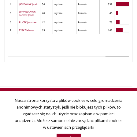
4
JAŚKOWIAK Jacek
54
wyższe
Poznań
338
LEWANDOWSKI
5
40
wyższe
Poznań
45
Tomasz Jacek
6
PUCEK Jarosław
42
wyższe
Poznań
73
7
ZYSK Tadeusz
65
wyższe
Poznań
142
Nasza strona korzysta z plików cookies w celu gromadzenia
anonimowych statystyk, jeśli nie blokujesz tych plików, to
Copyright © 2018
zgadzasz się na ich użycie oraz zapisanie w pamięci
Państwowa Komisja Wyborcza, ul. Wiejska 10, 00-902 Warszawa, tel. 22
urządzenia. Możesz samodzielnie zarządzać plikami cookies
695 25 44, fax. 22 629 39 59
w ustawieniach przeglądarki
Data ostatniej aktualizacji:
2019-04-01 11:41:17