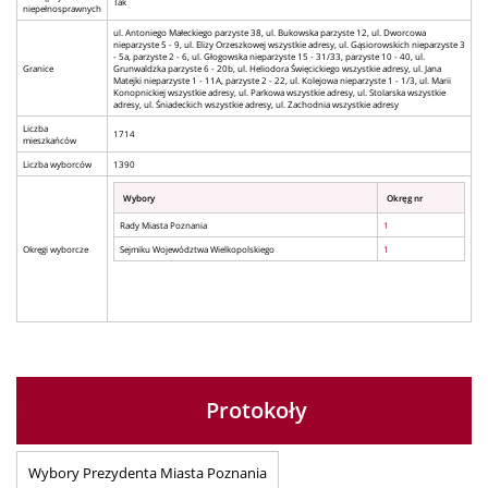
Tak
niepełnosprawnych
ul. Antoniego Małeckiego parzyste 38, ul. Bukowska parzyste 12, ul. Dworcowa
nieparzyste 5 - 9, ul. Elizy Orzeszkowej wszystkie adresy, ul. Gąsiorowskich nieparzyste 3
- 5a, parzyste 2 - 6, ul. Głogowska nieparzyste 15 - 31/33, parzyste 10 - 40, ul.
Granice
Grunwaldzka parzyste 6 - 20b, ul. Heliodora Święcickiego wszystkie adresy, ul. Jana
Matejki nieparzyste 1 - 11A, parzyste 2 - 22, ul. Kolejowa nieparzyste 1 - 1/3, ul. Marii
Konopnickiej wszystkie adresy, ul. Parkowa wszystkie adresy, ul. Stolarska wszystkie
adresy, ul. Śniadeckich wszystkie adresy, ul. Zachodnia wszystkie adresy
Liczba
1714
mieszkańców
Liczba wyborców
1390
Wybory
Okręg nr
Rady Miasta Poznania
1
Okręgi wyborcze
Sejmiku Województwa Wielkopolskiego
1
Protokoły
Wybory Prezydenta Miasta Poznania