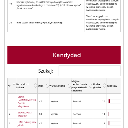
możliwość wystąpienia danych
komisji wyborczej ds. ustalenia wyników głosowania z
19
osobowych, będzie dostępna
wymienieniem konkretnych zarzutów **); jeżeli nie ma, wpisać
w skanie protokołu po ich
„brak zarzutów”:
zanonimizowaniu.
Treść, ze względu na
możliwość wystąpienia danych
20
Inne uwagi; jeżeli nie ma, wpisać „brak uwag”:
osobowych, będzie dostępna
w skanie protokołu po ich
zanonimizowaniu.
Kandydaci
Szukaj:
Miejsce
Nazwisko i
zamieszkania
Liczba
Nr
Wiek
Wykształcenie
% głosów
Imiona
przynależność
głosów
i poparcie
BONK-
HAMMERMEISTER
1
47
wyższe
Poznań
26
Dorota
Magdalena
BRATKOWSKI
2
60
wyższe
Poznań
14
Wojciech
HINC Przemysław
3
47
wyższe
Poznań
19
Jakub