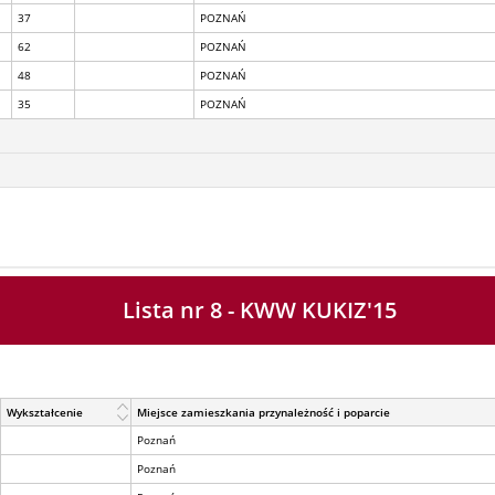
37
POZNAŃ
62
POZNAŃ
48
POZNAŃ
35
POZNAŃ
Lista nr 8 - KWW KUKIZ'15
Wykształcenie
Miejsce zamieszkania przynależność i poparcie
Poznań
Poznań