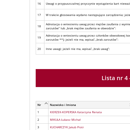
16
Uwagi o przypuszczalnej przyczynie wystąpienia kart nieważny
17
W trakcie głosowania wydano następujące zarządzenia; jeżel
Adnotacja o wniesieniu uwag przez mężów zaufania z wymie
18
zarzutów” lub „brak mężów zaufania w obwodzie”:
Adnotacja o wniesieniu uwag przez członków obwodowej kom
19
zarzutów **); jeżeli nie ma, wpisać „brak zarzutów”:
20
Inne uwagi; jeżeli nie ma, wpisać „brak uwag”:
Lista nr
Nr
Nazwisko i Imiona
1
KIERZEK-KOPERSKA Katarzyna Renata
2
MIKUŁA Łukasz Michał
3
KUCHARCZYK Jakub Piotr