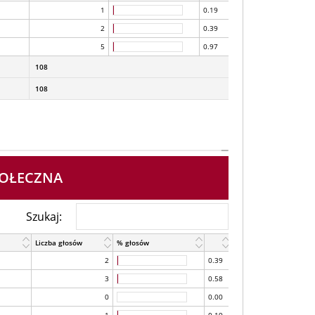
1
0.19
2
0.39
5
0.97
108
108
POŁECZNA
Szukaj:
Liczba głosów
% głosów
2
0.39
3
0.58
0
0.00