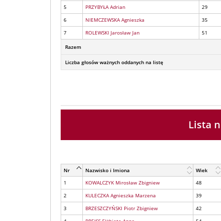
5
PRZYBYŁA Adrian
29
6
NIEMCZEWSKA Agnieszka
35
7
ROLEWSKI Jarosław Jan
51
Razem
Liczba głosów ważnych oddanych na listę
Lista
Nr
Nazwisko i Imiona
Wiek
1
KOWALCZYK Mirosław Zbigniew
48
2
KULECZKA Agnieszka Marzena
39
3
BRZESZCZYŃSKI Piotr Zbigniew
42