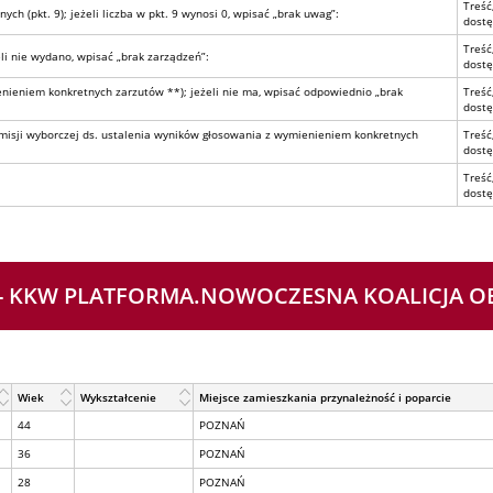
Treść
ch (pkt. 9); jeżeli liczba w pkt. 9 wynosi 0, wpisać „brak uwag”:
dostę
Treść
i nie wydano, wpisać „brak zarządzeń”:
dostę
nieniem konkretnych zarzutów **); jeżeli nie ma, wpisać odpowiednio „brak
Treść
dostę
isji wyborczej ds. ustalenia wyników głosowania z wymienieniem konkretnych
Treść
dostę
Treść
dostę
 4 - KKW PLATFORMA.NOWOCZESNA KOALICJA 
Wiek
Wykształcenie
Miejsce zamieszkania przynależność i poparcie
44
POZNAŃ
36
POZNAŃ
28
POZNAŃ