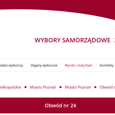
WYBORY SAMORZĄDOWE
ndarz wyborczy
Organy wyborcze
Wyniki i statystyki
Komitety
elkopolskie
Miasto Poznań
Miasto Poznań
Obwód n
Obwód nr 24