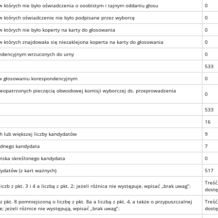
których nie było oświadczenia o osobistym i tajnym oddaniu głosu
0
których oświadczenie nie było podpisane przez wyborcę
0
których nie było koperty na karty do głosowania
0
których znajdowała się niezaklejona koperta na karty do głosowania
0
ondencyjnym wrzuconych do urny
0
533
a w głosowaniu korespondencyjnym
0
 nieopatrzonych pieczęcią obwodowej komisji wyborczej ds. przeprowadzenia
0
533
16
lub większej liczby kandydatów
9
adnego kandydata
7
iska skreślonego kandydata
0
ydatów (z kart ważnych)
517
Treść
b z pkt. 3 i 4 a liczbą z pkt. 2; jeżeli różnica nie występuje, wpisać „brak uwag”:
dostę
 pkt. 8 pomniejszoną o liczbę z pkt. 8a a liczbą z pkt. 4, a także o przypuszczalnej
Treść
e; jeżeli różnice nie występują, wpisać „brak uwag”:
dostę