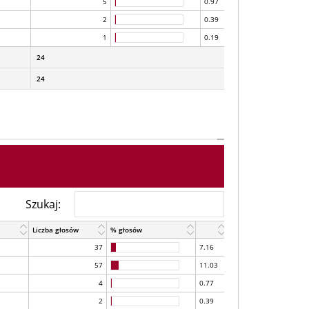
5
0.97
2
0.39
1
0.19
24
24
Szukaj:
Liczba głosów
% głosów
37
7.16
57
11.03
4
0.77
2
0.39