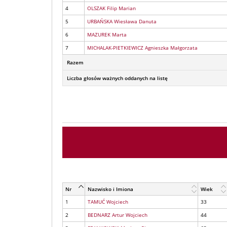
4
OLSZAK Filip Marian
5
URBAŃSKA Wiesława Danuta
6
MAZUREK Marta
7
MICHALAK-PIETKIEWICZ Agnieszka Małgorzata
Razem
Liczba głosów ważnych oddanych na listę
Nr
Nazwisko i Imiona
Wiek
1
TAMUĆ Wojciech
33
2
BEDNARZ Artur Wojciech
44