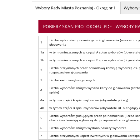
Wybory Rady Miasta Poznania) - Okręg nr 1
Wybory S
POBIERZ SKAN PROTOKOŁU .PDF - WYBORY RA
Liczba wyborców uprawnionych do głosowania (umieszczonyc
1
głosowania
1a
w tym umieszczonych w części A spisu wyborców (obywatele
1b
w tym umieszczonych w części B spisu wyborców (obywatele
Liczba otrzymanych przez obwodową komisję wyborczą ds. 
2
rozpoczęciem głosowania
3
Liczba kart niewykorzystanych
Liczba wyborców, którym wydano karty do głosowania (licz
4
spisie)
4a
w tym w części A spisu wyborców (obywatele polscy)
4b
w tym w części B spisu wyborców (obywatele UE niebędący
Liczba wyborców głosujących przez pełnomocnika (liczba 
5
obwodową komisję wyborczą ds. przeprowadzenia głosowan
6
Liczba wyborców, którym wysłano pakiety wyborcze
7
Liczba otrzymanych kopert zwrotnych w głosowaniu koresp