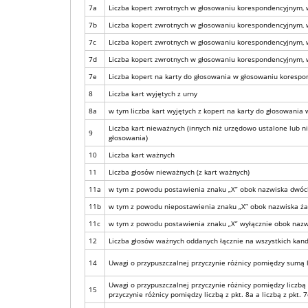
7a
Liczba kopert zwrotnych w głosowaniu korespondencyjnym, w 
7b
Liczba kopert zwrotnych w głosowaniu korespondencyjnym, w 
7c
Liczba kopert zwrotnych w głosowaniu korespondencyjnym, w 
7d
Liczba kopert zwrotnych w głosowaniu korespondencyjnym, w 
7e
Liczba kopert na karty do głosowania w głosowaniu koresp
8
Liczba kart wyjętych z urny
8a
w tym liczba kart wyjętych z kopert na karty do głosowani
Liczba kart nieważnych (innych niż urzędowo ustalone lub
9
głosowania)
10
Liczba kart ważnych
11
Liczba głosów nieważnych (z kart ważnych)
11a
w tym z powodu postawienia znaku „X” obok nazwiska dwóch 
11b
w tym z powodu niepostawienia znaku „X” obok nazwiska ż
11c
w tym z powodu postawienia znaku „X” wyłącznie obok nazw
12
Liczba głosów ważnych oddanych łącznie na wszystkich kand
14
Uwagi o przypuszczalnej przyczynie różnicy pomiędzy sumą licz
Uwagi o przypuszczalnej przyczynie różnicy pomiędzy liczbą z
15
przyczynie różnicy pomiędzy liczbą z pkt. 8a a liczbą z pkt. 7