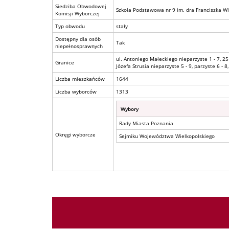
Siedziba Obwodowej
Szkoła Podstawowa nr 9 im. dra Franciszka Wi
Komisji Wyborczej
Typ obwodu
stały
Dostępny dla osób
Tak
niepełnosprawnych
ul. Antoniego Małeckiego nieparzyste 1 - 7, 25 -
Granice
Józefa Strusia nieparzyste 5 - 9, parzyste 6 - 8
Liczba mieszkańców
1644
Liczba wyborców
1313
Wybory
Rady Miasta Poznania
Okręgi wyborcze
Sejmiku Województwa Wielkopolskiego