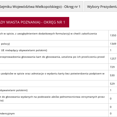
ejmiku Województwa Wielkopolskiego) - Okręg nr 1
Wybory Prezydenta
DY MIASTA POZNANIA) - OKRĘG NR 1
h w spisie, z uwzględnieniem dodatkowych formularzy) w chwili zakończenia
1350
 polscy)
1349
 UE niebędący obywatelami polskimi)
1
przeprowadzenia głosowania kart do głosowania, ustalona po ich przeliczeniu przed
1257
729
ba podpisów w spisie oraz adnotacje o wydaniu karty bez potwierdzenia podpisem w
530
529
 obywatelami polskimi)
1
kart do głosowania wydanych na podstawie aktów pełnomocnictwa otrzymanych przez
0
ia)
0
ondencyjnym
0