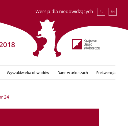
Wersja dla niedowidzących
PL
EN
2018
Wyszukiwarka obwodów
Dane w arkuszach
Frekwencja
r 24