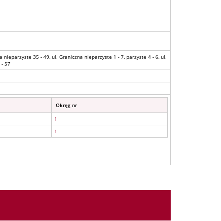
 nieparzyste 35 - 49, ul. Graniczna nieparzyste 1 - 7, parzyste 4 - 6, ul.
 - 57
Okręg nr
1
1