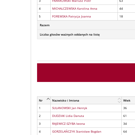
3
FRANKOWSKI Mariusz Piotr
63
4
MICHALCZEWSKA Karolina Anna
44
5
FOREMSKA Patrycja Joanna
18
Razem
Liczba głosów ważnych oddanych na listę
Nr
Nazwisko i Imiona
Wiek
1
SULANOWSKI Jan Henryk
36
2
DUDZIAK Lidia Danuta
61
3
RAJEWICZ-SZYBA Iwona
34
4
GORZELAŃCZYK Stanisław Bogdan
64