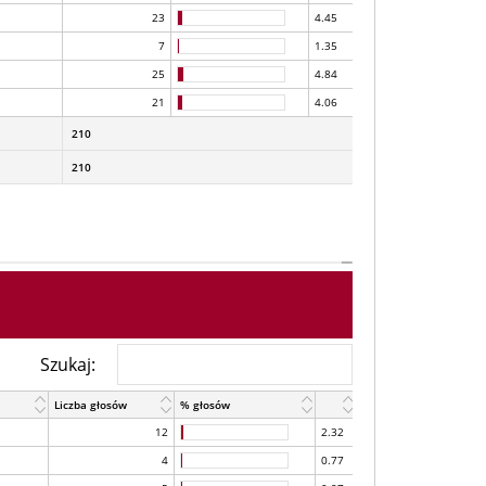
23
4.45
7
1.35
25
4.84
21
4.06
210
210
Szukaj:
Liczba głosów
% głosów
12
2.32
4
0.77