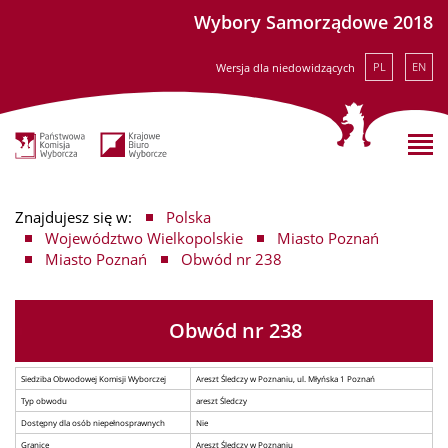
Wybory Samorządowe 2018
PL
EN
Wersja dla niedowidzących
Znajdujesz się w:
Polska
Województwo Wielkopolskie
Miasto Poznań
Miasto Poznań
Obwód nr 238
Obwód nr 238
Siedziba Obwodowej Komisji Wyborczej
Areszt Śledczy w Poznaniu, ul. Młyńska 1 Poznań
Typ obwodu
areszt Śledczy
Dostępny dla osób niepełnosprawnych
Nie
Granice
Areszt Śledczy w Poznaniu