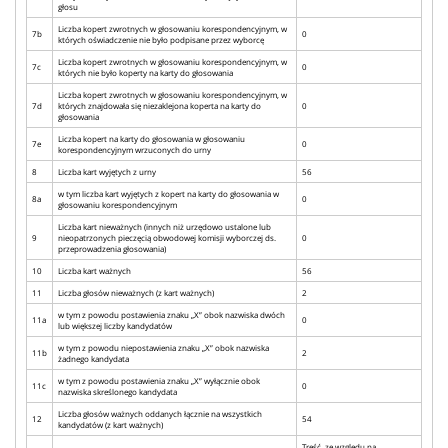
głosu
Liczba kopert zwrotnych w głosowaniu korespondencyjnym, w
7b
0
których oświadczenie nie było podpisane przez wyborcę
Liczba kopert zwrotnych w głosowaniu korespondencyjnym, w
7c
0
których nie było koperty na karty do głosowania
Liczba kopert zwrotnych w głosowaniu korespondencyjnym, w
7d
których znajdowała się niezaklejona koperta na karty do
0
głosowania
Liczba kopert na karty do głosowania w głosowaniu
7e
0
korespondencyjnym wrzuconych do urny
8
Liczba kart wyjętych z urny
56
w tym liczba kart wyjętych z kopert na karty do głosowania w
8a
0
głosowaniu korespondencyjnym
Liczba kart nieważnych (innych niż urzędowo ustalone lub
9
nieopatrzonych pieczęcią obwodowej komisji wyborczej ds.
0
przeprowadzenia głosowania)
10
Liczba kart ważnych
56
11
Liczba głosów nieważnych (z kart ważnych)
2
w tym z powodu postawienia znaku „X” obok nazwiska dwóch
11a
0
lub większej liczby kandydatów
w tym z powodu niepostawienia znaku „X” obok nazwiska
11b
2
żadnego kandydata
w tym z powodu postawienia znaku „X” wyłącznie obok
11c
0
nazwiska skreślonego kandydata
Liczba głosów ważnych oddanych łącznie na wszystkich
12
54
kandydatów (z kart ważnych)
Treść, ze względu na