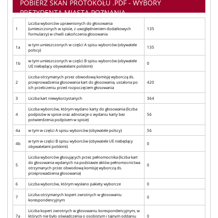
POBIERZ SKAN PROTOKOŁU .PDF - WYBORY
PREZYDENTA MIASTA POZNANIA
Liczba wyborców uprawnionych do głosowania
1
(umieszczonych w spisie, z uwzględnieniem dodatkowych
135
formularzy) w chwili zakończenia głosowania
w tym umieszczonych w części A spisu wyborców (obywatele
1a
135
polscy)
w tym umieszczonych w części B spisu wyborców (obywatele
1b
0
UE niebędący obywatelami polskimi)
Liczba otrzymanych przez obwodową komisję wyborczą ds.
2
przeprowadzenia głosowania kart do głosowania, ustalona po
420
ich przeliczeniu przed rozpoczęciem głosowania
3
Liczba kart niewykorzystanych
364
Liczba wyborców, którym wydano karty do głosowania (liczba
4
podpisów w spisie oraz adnotacje o wydaniu karty bez
56
potwierdzenia podpisem w spisie)
4a
w tym w części A spisu wyborców (obywatele polscy)
56
w tym w części B spisu wyborców (obywatele UE niebędący
4b
0
obywatelami polskimi)
Liczba wyborców głosujących przez pełnomocnika (liczba kart
do głosowania wydanych na podstawie aktów pełnomocnictwa
5
0
otrzymanych przez obwodową komisję wyborczą ds.
przeprowadzenia głosowania)
6
Liczba wyborców, którym wysłano pakiety wyborcze
0
Liczba otrzymanych kopert zwrotnych w głosowaniu
7
0
korespondencyjnym
Liczba kopert zwrotnych w głosowaniu korespondencyjnym, w
7a
których nie było oświadczenia o osobistym i tajnym oddaniu
0