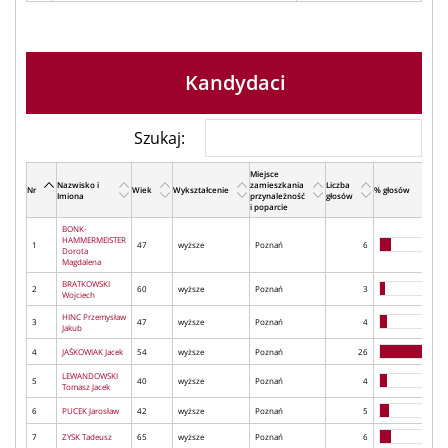
Kandydaci
Szukaj:
Miejsce
Nazwisko i
zamieszkania
Liczba
Nr
Wiek
Wykształcenie
% głosów
Imiona
przynależność
głosów
i poparcie
BONK-
HAMMERMEISTER
1
47
wyższe
Poznań
6
Dorota
Magdalena
BRATKOWSKI
2
60
wyższe
Poznań
3
Wojciech
HINC Przemysław
3
47
wyższe
Poznań
4
Jakub
4
JAŚKOWIAK Jacek
54
wyższe
Poznań
26
LEWANDOWSKI
5
40
wyższe
Poznań
4
Tomasz Jacek
6
PUCEK Jarosław
42
wyższe
Poznań
5
7
ZYSK Tadeusz
65
wyższe
Poznań
6