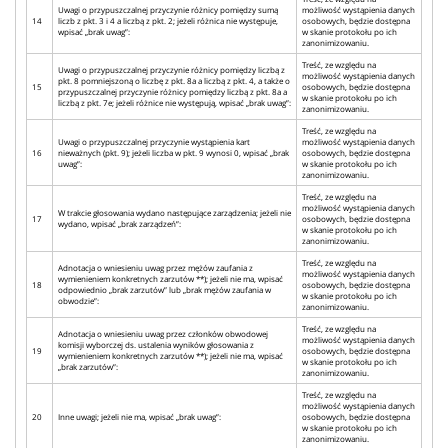
Uwagi o przypuszczalnej przyczynie różnicy pomiędzy sumą
możliwość wystąpienia danych
14
liczb z pkt. 3 i 4 a liczbą z pkt. 2; jeżeli różnica nie występuje,
osobowych, będzie dostępna
wpisać „brak uwag”:
w skanie protokołu po ich
zanonimizowaniu.
Treść, ze względu na
Uwagi o przypuszczalnej przyczynie różnicy pomiędzy liczbą z
możliwość wystąpienia danych
pkt. 8 pomniejszoną o liczbę z pkt. 8a a liczbą z pkt. 4, a także o
15
osobowych, będzie dostępna
przypuszczalnej przyczynie różnicy pomiędzy liczbą z pkt. 8a a
w skanie protokołu po ich
liczbą z pkt. 7e; jeżeli różnice nie występują, wpisać „brak uwag”:
zanonimizowaniu.
Treść, ze względu na
Uwagi o przypuszczalnej przyczynie wystąpienia kart
możliwość wystąpienia danych
16
nieważnych (pkt. 9); jeżeli liczba w pkt. 9 wynosi 0, wpisać „brak
osobowych, będzie dostępna
uwag”:
w skanie protokołu po ich
zanonimizowaniu.
Treść, ze względu na
możliwość wystąpienia danych
W trakcie głosowania wydano następujące zarządzenia; jeżeli nie
17
osobowych, będzie dostępna
wydano, wpisać „brak zarządzeń”:
w skanie protokołu po ich
zanonimizowaniu.
Treść, ze względu na
Adnotacja o wniesieniu uwag przez mężów zaufania z
możliwość wystąpienia danych
wymienieniem konkretnych zarzutów **); jeżeli nie ma, wpisać
18
osobowych, będzie dostępna
odpowiednio „brak zarzutów” lub „brak mężów zaufania w
w skanie protokołu po ich
obwodzie”:
zanonimizowaniu.
Treść, ze względu na
Adnotacja o wniesieniu uwag przez członków obwodowej
możliwość wystąpienia danych
komisji wyborczej ds. ustalenia wyników głosowania z
19
osobowych, będzie dostępna
wymienieniem konkretnych zarzutów **); jeżeli nie ma, wpisać
w skanie protokołu po ich
„brak zarzutów”:
zanonimizowaniu.
Treść, ze względu na
możliwość wystąpienia danych
20
Inne uwagi; jeżeli nie ma, wpisać „brak uwag”:
osobowych, będzie dostępna
w skanie protokołu po ich
zanonimizowaniu.