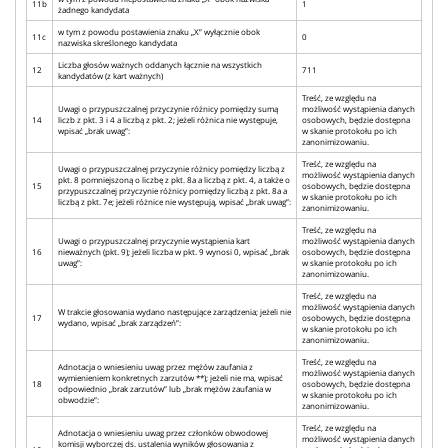
11b
1
żadnego kandydata
w tym z powodu postawienia znaku „X” wyłącznie obok
11c
0
nazwiska skreślonego kandydata
Liczba głosów ważnych oddanych łącznie na wszystkich
12
711
kandydatów (z kart ważnych)
Treść, ze względu na
Uwagi o przypuszczalnej przyczynie różnicy pomiędzy sumą
możliwość wystąpienia danych
14
liczb z pkt. 3 i 4 a liczbą z pkt. 2; jeżeli różnica nie występuje,
osobowych, będzie dostępna
wpisać „brak uwag”:
w skanie protokołu po ich
zanonimizowaniu.
Treść, ze względu na
Uwagi o przypuszczalnej przyczynie różnicy pomiędzy liczbą z
możliwość wystąpienia danych
pkt. 8 pomniejszoną o liczbę z pkt. 8a a liczbą z pkt. 4, a także o
15
osobowych, będzie dostępna
przypuszczalnej przyczynie różnicy pomiędzy liczbą z pkt. 8a a
w skanie protokołu po ich
liczbą z pkt. 7e; jeżeli różnice nie występują, wpisać „brak uwag”:
zanonimizowaniu.
Treść, ze względu na
Uwagi o przypuszczalnej przyczynie wystąpienia kart
możliwość wystąpienia danych
16
nieważnych (pkt. 9); jeżeli liczba w pkt. 9 wynosi 0, wpisać „brak
osobowych, będzie dostępna
uwag”:
w skanie protokołu po ich
zanonimizowaniu.
Treść, ze względu na
możliwość wystąpienia danych
W trakcie głosowania wydano następujące zarządzenia; jeżeli nie
17
osobowych, będzie dostępna
wydano, wpisać „brak zarządzeń”:
w skanie protokołu po ich
zanonimizowaniu.
Treść, ze względu na
Adnotacja o wniesieniu uwag przez mężów zaufania z
możliwość wystąpienia danych
wymienieniem konkretnych zarzutów **); jeżeli nie ma, wpisać
18
osobowych, będzie dostępna
odpowiednio „brak zarzutów” lub „brak mężów zaufania w
w skanie protokołu po ich
obwodzie”:
zanonimizowaniu.
Treść, ze względu na
Adnotacja o wniesieniu uwag przez członków obwodowej
możliwość wystąpienia danych
komisji wyborczej ds. ustalenia wyników głosowania z