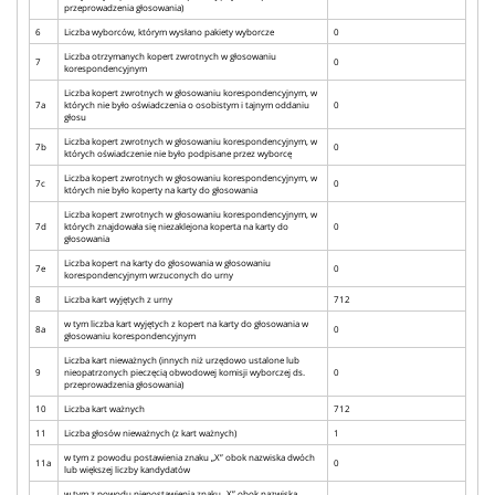
przeprowadzenia głosowania)
6
Liczba wyborców, którym wysłano pakiety wyborcze
0
Liczba otrzymanych kopert zwrotnych w głosowaniu
7
0
korespondencyjnym
Liczba kopert zwrotnych w głosowaniu korespondencyjnym, w
7a
których nie było oświadczenia o osobistym i tajnym oddaniu
0
głosu
Liczba kopert zwrotnych w głosowaniu korespondencyjnym, w
7b
0
których oświadczenie nie było podpisane przez wyborcę
Liczba kopert zwrotnych w głosowaniu korespondencyjnym, w
7c
0
których nie było koperty na karty do głosowania
Liczba kopert zwrotnych w głosowaniu korespondencyjnym, w
7d
których znajdowała się niezaklejona koperta na karty do
0
głosowania
Liczba kopert na karty do głosowania w głosowaniu
7e
0
korespondencyjnym wrzuconych do urny
8
Liczba kart wyjętych z urny
712
w tym liczba kart wyjętych z kopert na karty do głosowania w
8a
0
głosowaniu korespondencyjnym
Liczba kart nieważnych (innych niż urzędowo ustalone lub
9
nieopatrzonych pieczęcią obwodowej komisji wyborczej ds.
0
przeprowadzenia głosowania)
10
Liczba kart ważnych
712
11
Liczba głosów nieważnych (z kart ważnych)
1
w tym z powodu postawienia znaku „X” obok nazwiska dwóch
11a
0
lub większej liczby kandydatów
w tym z powodu niepostawienia znaku „X” obok nazwiska