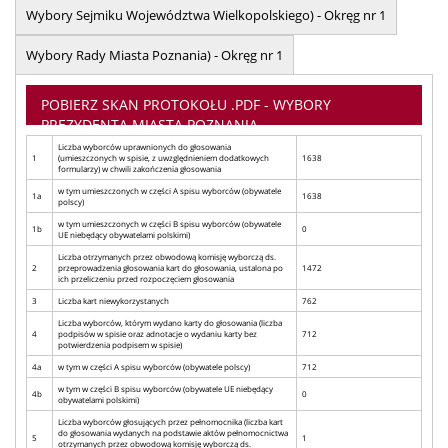
Wybory Sejmiku Województwa Wielkopolskiego) - Okręg nr 1
Wybory Rady Miasta Poznania) - Okręg nr 1
POBIERZ SKAN PROTOKOŁU .PDF - WYBORY
PREZYDENTA MIASTA POZNANIA
Liczba wyborców uprawnionych do głosowania
1
(umieszczonych w spisie, z uwzględnieniem dodatkowych
1638
formularzy) w chwili zakończenia głosowania
w tym umieszczonych w części A spisu wyborców (obywatele
1a
1638
polscy)
w tym umieszczonych w części B spisu wyborców (obywatele
1b
0
UE niebędący obywatelami polskimi)
Liczba otrzymanych przez obwodową komisję wyborczą ds.
2
przeprowadzenia głosowania kart do głosowania, ustalona po
1472
ich przeliczeniu przed rozpoczęciem głosowania
3
Liczba kart niewykorzystanych
762
Liczba wyborców, którym wydano karty do głosowania (liczba
4
podpisów w spisie oraz adnotacje o wydaniu karty bez
712
potwierdzenia podpisem w spisie)
4a
w tym w części A spisu wyborców (obywatele polscy)
712
w tym w części B spisu wyborców (obywatele UE niebędący
4b
0
obywatelami polskimi)
Liczba wyborców głosujących przez pełnomocnika (liczba kart
do głosowania wydanych na podstawie aktów pełnomocnictwa
5
1
otrzymanych przez obwodową komisję wyborczą ds.