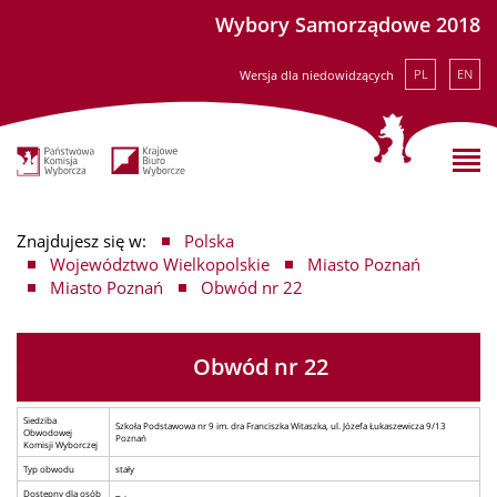
Wybory Samorządowe 2018
PL
EN
Wersja dla niedowidzących
Znajdujesz się w:
Polska
Województwo Wielkopolskie
Miasto Poznań
Miasto Poznań
Obwód nr 22
Obwód nr 22
Siedziba
Szkoła Podstawowa nr 9 im. dra Franciszka Witaszka, ul. Józefa Łukaszewicza 9/13
Obwodowej
Poznań
Komisji Wyborczej
Typ obwodu
stały
Dostępny dla osób