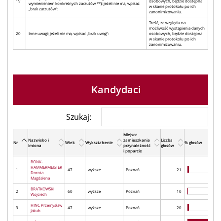
19
osobowych, będzie dostępna
wymienieniem konkretnych zarzutów **); jeżeli nie ma, wpisać
w skanie protokołu po ich
„brak zarzutów”:
zanonimizowaniu.
Treść, ze względu na
możliwość wystąpienia danych
20
Inne uwagi; jeżeli nie ma, wpisać „brak uwag”:
osobowych, będzie dostępna
w skanie protokołu po ich
zanonimizowaniu.
Kandydaci
Szukaj:
Miejsce
Nazwisko i
zamieszkania
Liczba
Nr
Wiek
Wykształcenie
% głosów
Imiona
przynależność
głosów
i poparcie
BONK-
HAMMERMEISTER
1
47
wyższe
Poznań
21
Dorota
Magdalena
BRATKOWSKI
2
60
wyższe
Poznań
10
Wojciech
HINC Przemysław
3
47
wyższe
Poznań
20
Jakub