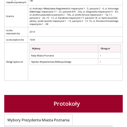
Tak
niepełnosprawnych
ul. Andrzeja i Władysława Niegolewskich nieparzyste 1 - 5, parzyste 2 - 4, ul. Antoniego
Małeckiego nieparzyste 11 - 23, parzyste 8/9 - 24a, ul. Głogowska nieparzyste 51 - 83,
ul. Józefa Łukaszewicza parzyste 2 - 16b, ul. Józefa Strusia nieparzyste 1 - 3a, 11,
Granice
parzyste 2 - 2b, 10 - 12, ul. Kanałowa nieparzyste 17, parzyste 18, ul. Kącik wszystkie
adresy, rynek Łazarski nieparzyste 1 - 15, parzyste 2 - 12, 16, ul. Romana Dmowskiego
nieparzyste 1 - 3B
Liczba
2014
mieszkańców
Liczba wyborców
1640
Wybory
Okręg nr
Rady Miasta Poznania
1
Okręgi wyborcze
Sejmiku Województwa Wielkopolskiego
1
Protokoły
Wybory Prezydenta Miasta Poznania