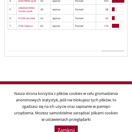
4
JAŚKOWIAK Jacek
54
wyższe
Poznań
355
LEWANDOWSKI
5
40
wyższe
Poznań
68
Tomasz Jacek
6
PUCEK Jarosław
42
wyższe
Poznań
63
7
ZYSK Tadeusz
65
wyższe
Poznań
174
Nasza strona korzysta z plików cookies w celu gromadzenia
anonimowych statystyk, jeśli nie blokujesz tych plików, to
Copyright © 2018
zgadzasz się na ich użycie oraz zapisanie w pamięci
Państwowa Komisja Wyborcza, ul. Wiejska 10, 00-902 Warszawa, tel. 22
urządzenia. Możesz samodzielnie zarządzać plikami cookies
695 25 44, fax. 22 629 39 59
w ustawieniach przeglądarki
Data ostatniej aktualizacji:
2019-04-01 11:41:17
Zamknij