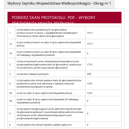
Wybory Sejmiku Województwa Wielkopolskiego) - Okręg nr 1
POBIERZ SKAN PROTOKOŁU .PDF - WYBORY
PREZYDENTA MIASTA POZNANIA
Liczba wyborców uprawnionych do głosowania
1
(umieszczonych w spisie, z uwzględnieniem dodatkowych
1917
formularzy) w chwili zakończenia głosowania
w tym umieszczonych w części A spisu wyborców (obywatele
1a
1917
polscy)
w tym umieszczonych w części B spisu wyborców (obywatele
1b
0
UE niebędący obywatelami polskimi)
Liczba otrzymanych przez obwodową komisję wyborczą ds.
2
przeprowadzenia głosowania kart do głosowania, ustalona po
1731
ich przeliczeniu przed rozpoczęciem głosowania
3
Liczba kart niewykorzystanych
490
Liczba wyborców, którym wydano karty do głosowania (liczba
4
podpisów w spisie oraz adnotacje o wydaniu karty bez
1241
potwierdzenia podpisem w spisie)
4a
w tym w części A spisu wyborców (obywatele polscy)
1241
w tym w części B spisu wyborców (obywatele UE niebędący
4b
0
obywatelami polskimi)
Liczba wyborców głosujących przez pełnomocnika (liczba kart
do głosowania wydanych na podstawie aktów pełnomocnictwa
5
0
otrzymanych przez obwodową komisję wyborczą ds.
przeprowadzenia głosowania)
6
Liczba wyborców, którym wysłano pakiety wyborcze
0