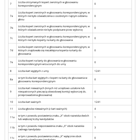
Liczba otrzymanych kopert zwrotnych w głosowaniu
7
0
korespondencyjnym
Liczba kopert zwrotnych w głosowaniu korespondencyjnym, w
7a
których nie było oświadczenia o osobistym i tajnym oddaniu
0
głosu
Liczba kopert zwrotnych w głosowaniu korespondencyjnym, w
7b
0
których oświadczenie nie było podpisane przez wyborcę
Liczba kopert zwrotnych w głosowaniu korespondencyjnym, w
7c
0
których nie było koperty na karty do głosowania
Liczba kopert zwrotnych w głosowaniu korespondencyjnym, w
7d
których znajdowała się niezaklejona koperta na karty do
0
głosowania
Liczba kopert na karty do głosowania w głosowaniu
7e
0
korespondencyjnym wrzuconych do urny
8
Liczba kart wyjętych z urny
1241
w tym liczba kart wyjętych z kopert na karty do głosowania w
8a
0
głosowaniu korespondencyjnym
Liczba kart nieważnych (innych niż urzędowo ustalone lub
9
nieopatrzonych pieczęcią obwodowej komisji wyborczej ds.
0
przeprowadzenia głosowania)
10
Liczba kart ważnych
1241
11
Liczba głosów nieważnych (z kart ważnych)
4
w tym z powodu postawienia znaku „X” obok nazwiska dwóch
11a
1
lub większej liczby kandydatów
w tym z powodu niepostawienia znaku „X” obok nazwiska
11b
3
żadnego kandydata
w tym z powodu postawienia znaku „X” wyłącznie obok
11c
0
nazwiska skreślonego kandydata