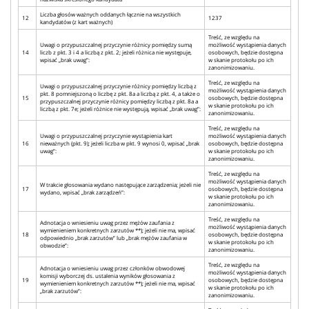
Liczba głosów ważnych oddanych łącznie na wszystkich
12
1237
kandydatów (z kart ważnych)
Treść, ze względu na
Uwagi o przypuszczalnej przyczynie różnicy pomiędzy sumą
możliwość wystąpienia danych
14
liczb z pkt. 3 i 4 a liczbą z pkt. 2; jeżeli różnica nie występuje,
osobowych, będzie dostępna
wpisać „brak uwag”:
w skanie protokołu po ich
zanonimizowaniu.
Treść, ze względu na
Uwagi o przypuszczalnej przyczynie różnicy pomiędzy liczbą z
możliwość wystąpienia danych
pkt. 8 pomniejszoną o liczbę z pkt. 8a a liczbą z pkt. 4, a także o
15
osobowych, będzie dostępna
przypuszczalnej przyczynie różnicy pomiędzy liczbą z pkt. 8a a
w skanie protokołu po ich
liczbą z pkt. 7e; jeżeli różnice nie występują, wpisać „brak uwag”:
zanonimizowaniu.
Treść, ze względu na
Uwagi o przypuszczalnej przyczynie wystąpienia kart
możliwość wystąpienia danych
16
nieważnych (pkt. 9); jeżeli liczba w pkt. 9 wynosi 0, wpisać „brak
osobowych, będzie dostępna
uwag”:
w skanie protokołu po ich
zanonimizowaniu.
Treść, ze względu na
możliwość wystąpienia danych
W trakcie głosowania wydano następujące zarządzenia; jeżeli nie
17
osobowych, będzie dostępna
wydano, wpisać „brak zarządzeń”:
w skanie protokołu po ich
zanonimizowaniu.
Treść, ze względu na
Adnotacja o wniesieniu uwag przez mężów zaufania z
możliwość wystąpienia danych
wymienieniem konkretnych zarzutów **); jeżeli nie ma, wpisać
18
osobowych, będzie dostępna
odpowiednio „brak zarzutów” lub „brak mężów zaufania w
w skanie protokołu po ich
obwodzie”:
zanonimizowaniu.
Treść, ze względu na
Adnotacja o wniesieniu uwag przez członków obwodowej
możliwość wystąpienia danych
komisji wyborczej ds. ustalenia wyników głosowania z
19
osobowych, będzie dostępna
wymienieniem konkretnych zarzutów **); jeżeli nie ma, wpisać
w skanie protokołu po ich
„brak zarzutów”:
zanonimizowaniu.