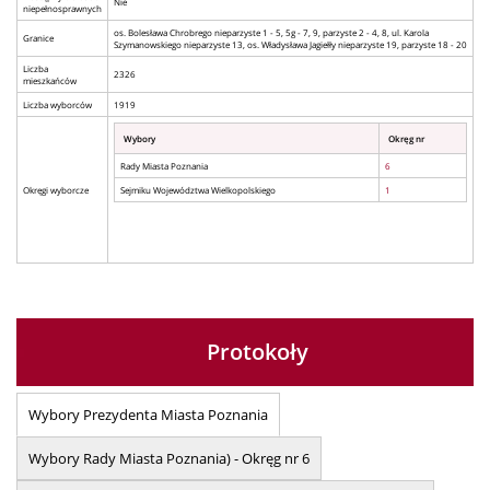
Nie
niepełnosprawnych
os. Bolesława Chrobrego nieparzyste 1 - 5, 5g - 7, 9, parzyste 2 - 4, 8, ul. Karola
Granice
Szymanowskiego nieparzyste 13, os. Władysława Jagiełły nieparzyste 19, parzyste 18 - 20
Liczba
2326
mieszkańców
Liczba wyborców
1919
Wybory
Okręg nr
Rady Miasta Poznania
6
Okręgi wyborcze
Sejmiku Województwa Wielkopolskiego
1
Protokoły
Wybory Prezydenta Miasta Poznania
Wybory Rady Miasta Poznania) - Okręg nr 6