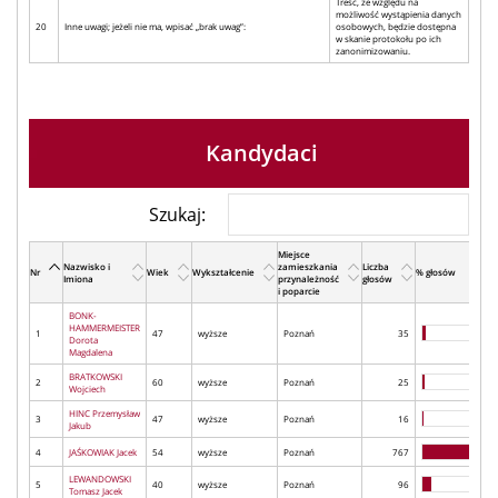
Treść, ze względu na
możliwość wystąpienia danych
20
Inne uwagi; jeżeli nie ma, wpisać „brak uwag”:
osobowych, będzie dostępna
w skanie protokołu po ich
zanonimizowaniu.
Kandydaci
Szukaj:
Miejsce
Nazwisko i
zamieszkania
Liczba
Nr
Wiek
Wykształcenie
% głosów
Imiona
przynależność
głosów
i poparcie
BONK-
HAMMERMEISTER
1
47
wyższe
Poznań
35
Dorota
Magdalena
BRATKOWSKI
2
60
wyższe
Poznań
25
Wojciech
HINC Przemysław
3
47
wyższe
Poznań
16
Jakub
4
JAŚKOWIAK Jacek
54
wyższe
Poznań
767
LEWANDOWSKI
5
40
wyższe
Poznań
96
Tomasz Jacek