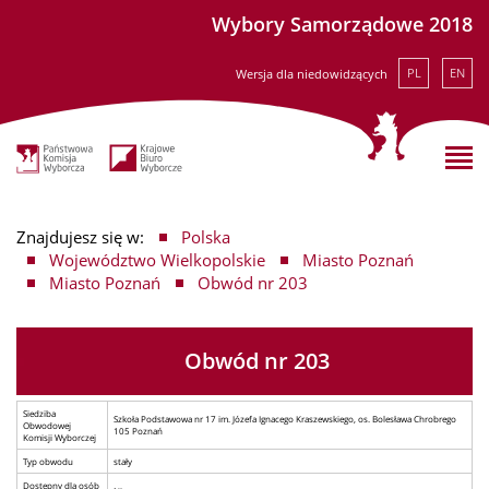
Wybory Samorządowe 2018
PL
EN
Wersja dla niedowidzących
Znajdujesz się w:
Polska
Województwo Wielkopolskie
Miasto Poznań
Miasto Poznań
Obwód nr 203
Obwód nr 203
Siedziba
Szkoła Podstawowa nr 17 im. Józefa Ignacego Kraszewskiego, os. Bolesława Chrobrego
Obwodowej
105 Poznań
Komisji Wyborczej
Typ obwodu
stały
Dostępny dla osób