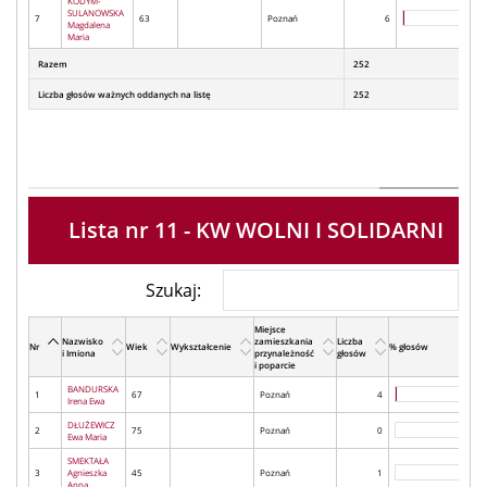
KODYM-
SULANOWSKA
7
63
Poznań
6
Magdalena
Maria
Razem
252
Liczba głosów ważnych oddanych na listę
252
Lista nr 11 - KW WOLNI I SOLIDARNI
Szukaj:
Miejsce
Nazwisko
zamieszkania
Liczba
Nr
Wiek
Wykształcenie
% głosów
i Imiona
przynależność
głosów
i poparcie
BANDURSKA
1
67
Poznań
4
Irena Ewa
DŁUŻEWICZ
2
75
Poznań
0
Ewa Maria
SMEKTAŁA
3
Agnieszka
45
Poznań
1
Anna