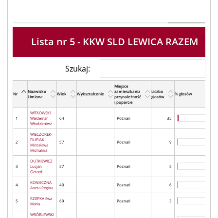
Lista nr 5 - KKW SLD LEWICA RAZEM
Szukaj:
Miejsce
Nazwisko
zamieszkania
Liczba
Nr
Wiek
Wykształcenie
% głosów
i Imiona
przynależność
głosów
i poparcie
WITKOWSKI
1
Waldemar
64
Poznań
35
Włodzimierz
WIECZOREK-
FILIPIAK
2
57
Poznań
9
Mirosława
Michalina
DUTKIEWICZ
3
Lucjan
57
Poznań
5
Gerard
KONIECZNA
4
40
Poznań
6
Aneta Regina
RZEPKA Ewa
5
69
Poznań
3
Maria
WRÓBLEWSKI