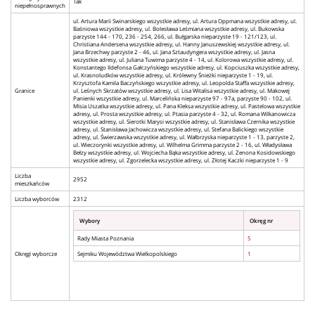
Tak
niepełnosprawnych
ul. Artura Marii Swinarskiego wszystkie adresy, ul. Artura Oppmana wszystkie adresy, ul.
Baśniowa wszystkie adresy, ul. Bolesława Leśmiana wszystkie adresy, ul. Bukowska
parzyste 144 - 170, 236 - 254, 266, ul. Bułgarska nieparzyste 19 - 121/123, ul.
Christiana Andersena wszystkie adresy, ul. Hanny Januszewskiej wszystkie adresy, ul.
Jana Brzechwy parzyste 2 - 46, ul. Jana Sztaudyngera wszystkie adresy, ul. Jasna
wszystkie adresy, ul. Juliana Tuwima parzyste 4 - 14, ul. Kolorowa wszystkie adresy, ul.
Konstantego Ildefonsa Gałczyńskiego wszystkie adresy, ul. Kopciuszka wszystkie adresy,
ul. Krasnoludków wszystkie adresy, ul. Królewny Śnieżki nieparzyste 1 - 19, ul.
Krzysztofa Kamila Baczyńskiego wszystkie adresy, ul. Leopolda Staffa wszystkie adresy,
Granice
ul. Leśnych Skrzatów wszystkie adresy, ul. Lisa Witalisa wszystkie adresy, ul. Makowej
Panienki wszystkie adresy, ul. Marcelińska nieparzyste 97 - 97a, parzyste 90 - 102, ul.
Misia Uszatka wszystkie adresy, ul. Pana Kleksa wszystkie adresy, ul. Pastelowa wszystkie
adresy, ul. Prosta wszystkie adresy, ul. Ptasia parzyste 4 - 32, ul. Romana Wilkanowicza
wszystkie adresy, ul. Sierotki Marysi wszystkie adresy, ul. Stanisława Czernika wszystkie
adresy, ul. Stanisława Jachowicza wszystkie adresy, ul. Stefana Balickiego wszystkie
adresy, ul. Świerzawska wszystkie adresy, ul. Wałbrzyska nieparzyste 1 - 13, parzyste 2,
ul. Wieczorynki wszystkie adresy, ul. Wilhelma Grimma parzyste 2 - 16, ul. Władysława
Bełzy wszystkie adresy, ul. Wojciecha Bąka wszystkie adresy, ul. Zenona Kosidowskiego
wszystkie adresy, ul. Zgorzelecka wszystkie adresy, ul. Złotej Kaczki nieparzyste 1 - 9
Liczba
2952
mieszkańców
Liczba wyborców
2312
Wybory
Okręg nr
Rady Miasta Poznania
5
Okręgi wyborcze
Sejmiku Województwa Wielkopolskiego
1