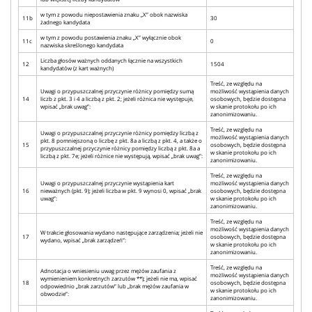
w tym z powodu niepostawienia znaku „X” obok nazwiska
11b
30
żadnego kandydata
w tym z powodu postawienia znaku „X” wyłącznie obok
11c
0
nazwiska skreślonego kandydata
Liczba głosów ważnych oddanych łącznie na wszystkich
12
1504
kandydatów (z kart ważnych)
Treść, ze względu na
Uwagi o przypuszczalnej przyczynie różnicy pomiędzy sumą
możliwość wystąpienia danych
14
liczb z pkt. 3 i 4 a liczbą z pkt. 2; jeżeli różnica nie występuje,
osobowych, będzie dostępna
wpisać „brak uwag”:
w skanie protokołu po ich
zanonimizowaniu.
Treść, ze względu na
Uwagi o przypuszczalnej przyczynie różnicy pomiędzy liczbą z
możliwość wystąpienia danych
pkt. 8 pomniejszoną o liczbę z pkt. 8a a liczbą z pkt. 4, a także o
15
osobowych, będzie dostępna
przypuszczalnej przyczynie różnicy pomiędzy liczbą z pkt. 8a a
w skanie protokołu po ich
liczbą z pkt. 7e; jeżeli różnice nie występują, wpisać „brak uwag”:
zanonimizowaniu.
Treść, ze względu na
Uwagi o przypuszczalnej przyczynie wystąpienia kart
możliwość wystąpienia danych
16
nieważnych (pkt. 9); jeżeli liczba w pkt. 9 wynosi 0, wpisać „brak
osobowych, będzie dostępna
uwag”:
w skanie protokołu po ich
zanonimizowaniu.
Treść, ze względu na
możliwość wystąpienia danych
W trakcie głosowania wydano następujące zarządzenia; jeżeli nie
17
osobowych, będzie dostępna
wydano, wpisać „brak zarządzeń”:
w skanie protokołu po ich
zanonimizowaniu.
Treść, ze względu na
Adnotacja o wniesieniu uwag przez mężów zaufania z
możliwość wystąpienia danych
wymienieniem konkretnych zarzutów **); jeżeli nie ma, wpisać
18
osobowych, będzie dostępna
odpowiednio „brak zarzutów” lub „brak mężów zaufania w
w skanie protokołu po ich
obwodzie”:
zanonimizowaniu.