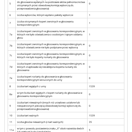
do głosowania wydanych na podstawie aktów pełnomocnictwa
5
0
otrzymanych przez obwodową komisję wyborczą ds.
przeprowadzenia głosowania)
6
Liczba wyborców, którym wysłano pakiety wyborcze
1
Liczba otrzymanych kopert zwrotnych w głosowaniu
7
1
korespondencyjnym
Liczba kopert zwrotnych w głosowaniu korespondencyjnym, w
7a
których nie było oświadczenia o osobistym i tajnym oddaniu
1
głosu
Liczba kopert zwrotnych w głosowaniu korespondencyjnym, w
7b
0
których oświadczenie nie było podpisane przez wyborcę
Liczba kopert zwrotnych w głosowaniu korespondencyjnym, w
7c
0
których nie było koperty na karty do głosowania
Liczba kopert zwrotnych w głosowaniu korespondencyjnym, w
7d
których znajdowała się niezaklejona koperta na karty do
0
głosowania
Liczba kopert na karty do głosowania w głosowaniu
7e
0
korespondencyjnym wrzuconych do urny
8
Liczba kart wyjętych z urny
1539
w tym liczba kart wyjętych z kopert na karty do głosowania w
8a
0
głosowaniu korespondencyjnym
Liczba kart nieważnych (innych niż urzędowo ustalone lub
9
nieopatrzonych pieczęcią obwodowej komisji wyborczej ds.
0
przeprowadzenia głosowania)
10
Liczba kart ważnych
1539
11
Liczba głosów nieważnych (z kart ważnych)
35
w tym z powodu postawienia znaku „X” obok nazwiska dwóch
11a
5
lub większej liczby kandydatów