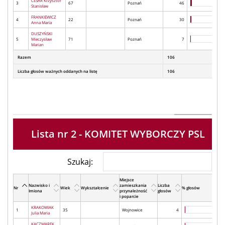
CESAR Krzysztof
3
67
Poznań
46
Stanisław
FRANKIEWICZ
4
22
Poznań
30
Anna Maria
DUSZYŃSKI
5
Mieczysław
71
Poznań
7
Marian
Razem
106
Liczba głosów ważnych oddanych na listę
106
Lista nr 2 - KOMITET WYBORCZY PSL
Szukaj:
Miejsce
Nazwisko i
zamieszkania
Liczba
Nr
Wiek
Wykształcenie
% głosów
Imiona
przynależność
głosów
i poparcie
KRAKOWIAK
1
35
Wojnowice
4
Julia Maria
KACZMAREK