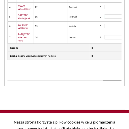
KOZAK
4
72
Poznań
0
Witold Józef
GRZYBEK
5
56
Poznań
2
Maciej Jacek
ZAREMBA
6
39
Krobia
0
Waldemar
RATAJCZAK
7
Wiesława
44
Leszno
1
Anna
Razem
8
Liczba głosów ważnych oddanych na listę
8
Nasza strona korzysta z plików cookies w celu gromadzenia
anonimowych statystyk, jeśli nie blokujesz tych plików, to