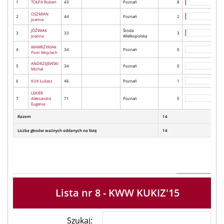
1
TOŁPA Robert
43
Poznań
8
OSZMIAN
2
44
Poznań
2
Joanna
JÓŹWIAK
Środa
3
33
3
Joanna
Wielkopolska
WAWRZYNIAK
4
34
Poznań
0
Piotr Wojciech
ANDRZEJEWSKI
5
34
Poznań
0
Michał
6
KUK Łukasz
46
Poznań
1
LEKIER
7
Aleksandra
71
Poznań
0
Eugenia
Razem
14
Liczba głosów ważnych oddanych na listę
14
Lista nr 8 - KWW KUKIZ'15
Szukaj: