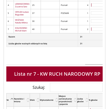
LEWANDOWSKA
4
25
Poznań
4
Zuzanna Sara
ORYLSKI Łukasz
5
37
POZNAŃ
1
Bogusław
WOŹNIAK
6
30
Poznań
1
Natalia Milena
KOŁOSOWSKI
7
40
Poznań
2
Michał Adam
Razem
31
Liczba głosów ważnych oddanych na listę
31
Lista nr 7 - KW RUCH NARODOWY RP
Szukaj:
Miejsce
Nazwisko i
zamieszkania
Liczba
Nr
Wiek
Wykształcenie
% głosów
Imiona
przynależność
głosów
i poparcie