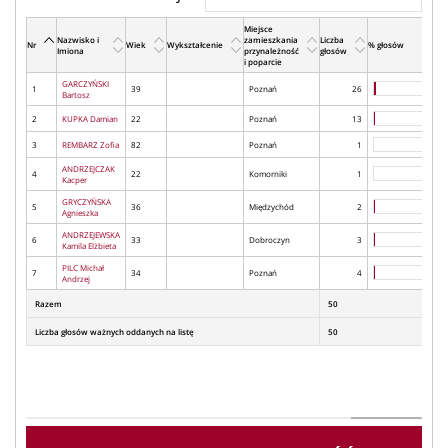
Miejsce
Nazwisko i
zamieszkania
Liczba
Nr
Wiek
Wykształcenie
% głosów
Imiona
przynależność
głosów
i poparcie
GARCZYŃSKI
1
39
Poznań
26
Bartosz
2
KUPKA Damian
22
Poznań
13
3
REMBARZ Zofia
82
Poznań
1
ANDRZEJCZAK
4
22
Komorniki
1
Kacper
GRYCZYŃSKA
5
36
Międzychód
2
Agnieszka
ANDRZEJEWSKA
6
33
Dobroczyn
3
Kamila Elżbieta
PILC Michał
7
34
Poznań
4
Andrzej
Razem
50
Liczba głosów ważnych oddanych na listę
50