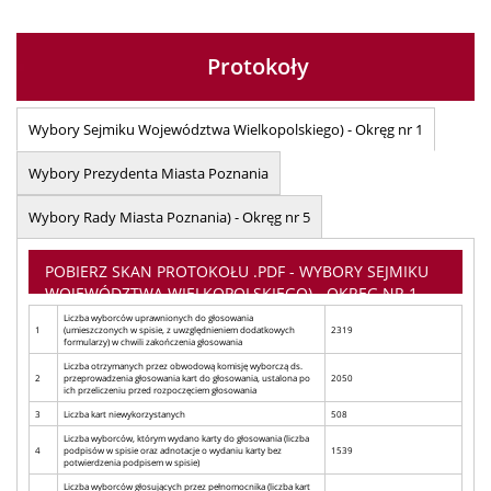
Protokoły
Wybory Sejmiku Województwa Wielkopolskiego) - Okręg nr 1
Wybory Prezydenta Miasta Poznania
Wybory Rady Miasta Poznania) - Okręg nr 5
POBIERZ SKAN PROTOKOŁU .PDF - WYBORY SEJMIKU
WOJEWÓDZTWA WIELKOPOLSKIEGO) - OKRĘG NR 1
Liczba wyborców uprawnionych do głosowania
1
(umieszczonych w spisie, z uwzględnieniem dodatkowych
2319
formularzy) w chwili zakończenia głosowania
Liczba otrzymanych przez obwodową komisję wyborczą ds.
2
przeprowadzenia głosowania kart do głosowania, ustalona po
2050
ich przeliczeniu przed rozpoczęciem głosowania
3
Liczba kart niewykorzystanych
508
Liczba wyborców, którym wydano karty do głosowania (liczba
4
podpisów w spisie oraz adnotacje o wydaniu karty bez
1539
potwierdzenia podpisem w spisie)
Liczba wyborców głosujących przez pełnomocnika (liczba kart