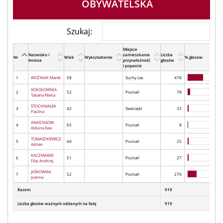
OBYWATELSKA
Szukaj:
Miejsce
Nazwisko i
zamieszkania
Liczba
Nr
Wiek
Wykształcenie
% głosów
Imiona
przynależność
głosów
i poparcie
1
WOŹNIAK Marek
58
Suchy Las
478
SOKOŁOWSKA
2
52
Poznań
78
Tatiana Marta
STOCHNIAŁEK
3
42
Swarzędz
33
Paulina
ANASTASOW
4
65
Poznań
8
Aldona Ewa
TOMASZKIEWICZ
5
44
Poznań
25
Adrian
KACZMAREK
6
51
Poznań
27
Filip Andrzej
JAŚKOWIAK
7
52
Poznań
270
Joanna
Razem
919
Liczba głosów ważnych oddanych na listę
919