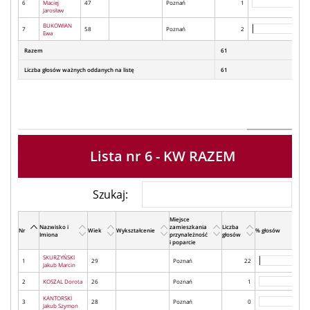
6
Maciej
47
Poznań
1
Jarosław
BUKOWIAN
7
58
Poznań
2
Ewa
Razem
61
Liczba głosów ważnych oddanych na listę
61
Lista nr 6 - KW RAZEM
Szukaj:
Miejsce
Nazwisko i
zamieszkania
Liczba
Nr
Wiek
Wykształcenie
% głosów
Imiona
przynależność
głosów
i poparcie
SKURZYŃSKI
1
29
Poznań
22
Jakub Marcin
2
KOSZAL Dorota
26
Poznań
1
KANTORSKI
3
28
Poznań
0
Jakub Szymon