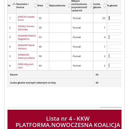
Miejsce
Nazwisko i
zamieszkania
Liczba
Nr
Wiek
Wykształcenie
% głosów
Imiona
przynależność
głosów
i poparcie
JANICKA Izabela
1
55
Poznań
25
Anna
KNIOŁA Tomasz
2
39
Poznań
1
Stanisław
KONDRATOWICZ
3
53
Poznań
4
Magdalena
MONDRY Marek
4
40
Poznań
1
Ireneusz
NOWACKA
5
58
Poznań
3
Katarzyna Maria
DERA Wojciech
6
60
Poznań
2
Leon
Razem
36
Liczba głosów ważnych oddanych na listę
36
Lista nr 4 - KKW
PLATFORMA.NOWOCZESNA KOALICJA