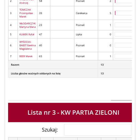
2
58
Poznań
2
Andrzej
TOMCZAK
3
Przemysław
39
Cerekwica
5
Marek
WŁODARCZYK
4
23
Poznań
1
Martyna Maria
5
KLIMEK Rafał
47
Lipka
0
WYSOCKA-
6
BABST Ewelina
40
Poznań
0
Magdalena
7
BEER Marek
65
Poznań
1
Razem
13
Liczba głosów ważnych oddanych na listę
13
Lista nr 3 - KW PARTIA ZIELONI
Szukaj: