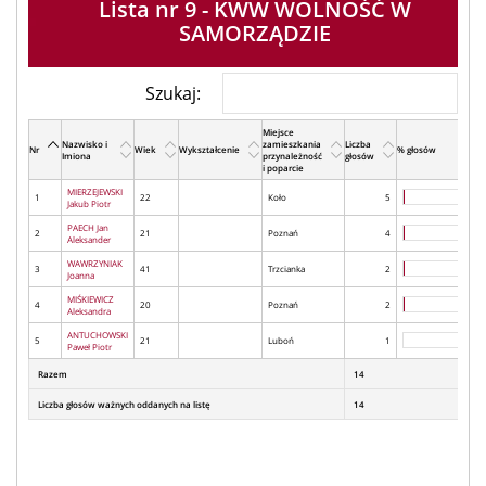
Lista nr 9 - KWW WOLNOŚĆ W
SAMORZĄDZIE
Szukaj:
Miejsce
Nazwisko i
zamieszkania
Liczba
Nr
Wiek
Wykształcenie
% głosów
Imiona
przynależność
głosów
i poparcie
MIERZEJEWSKI
1
22
Koło
5
Jakub Piotr
PAECH Jan
2
21
Poznań
4
Aleksander
WAWRZYNIAK
3
41
Trzcianka
2
Joanna
MIŚKIEWICZ
4
20
Poznań
2
Aleksandra
ANTUCHOWSKI
5
21
Luboń
1
Paweł Piotr
Razem
14
Liczba głosów ważnych oddanych na listę
14