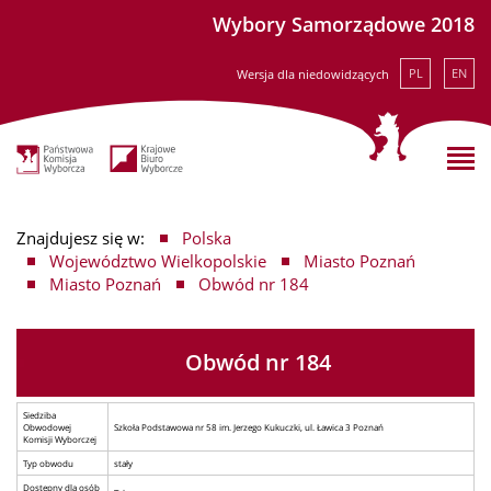
Wybory Samorządowe 2018
PL
EN
Wersja dla niedowidzących
Znajdujesz się w:
Polska
Województwo Wielkopolskie
Miasto Poznań
Miasto Poznań
Obwód nr 184
Obwód nr 184
Siedziba
Obwodowej
Szkoła Podstawowa nr 58 im. Jerzego Kukuczki, ul. Ławica 3 Poznań
Komisji Wyborczej
Typ obwodu
stały
Dostępny dla osób