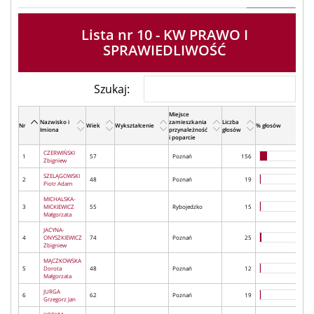
Lista nr 10 - KW PRAWO I
SPRAWIEDLIWOŚĆ
Szukaj:
Miejsce
Nazwisko i
zamieszkania
Liczba
Nr
Wiek
Wykształcenie
% głosów
Imiona
przynależność
głosów
i poparcie
CZERWIŃSKI
1
57
Poznań
156
Zbigniew
SZELĄGOWSKI
2
48
Poznań
19
Piotr Adam
MICHALSKA-
3
MICKIEWICZ
55
Rybojedzko
15
Małgorzata
JACYNA-
4
ONYSZKIEWICZ
74
Poznań
25
Zbigniew
MĄCZKOWSKA
5
Dorota
48
Poznań
12
Małgorzata
JURGA
6
62
Poznań
19
Grzegorz Jan