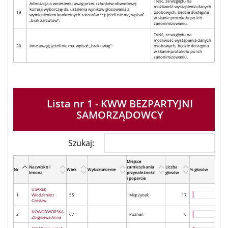
Treść, ze względu na
Adnotacja o wniesieniu uwag przez członków obwodowej
możliwość wystąpienia danych
komisji wyborczej ds. ustalenia wyników głosowania z
19
osobowych, będzie dostępna
wymienieniem konkretnych zarzutów **); jeżeli nie ma, wpisać
w skanie protokołu po ich
„brak zarzutów”:
zanonimizowaniu.
Treść, ze względu na
możliwość wystąpienia danych
20
Inne uwagi; jeżeli nie ma, wpisać „brak uwag”:
osobowych, będzie dostępna
w skanie protokołu po ich
zanonimizowaniu.
Lista nr 1 - KWW BEZPARTYJNI
SAMORZĄDOWCY
Szukaj:
Miejsce
Nazwisko i
zamieszkania
Liczba
Nr
Wiek
Wykształcenie
% głosów
Imiona
przynależność
głosów
i poparcie
USAREK
1
Włodzimierz
55
Miączynek
17
Czesław
NOWODWORSKA
2
67
Poznań
6
Zbigniewa Anna