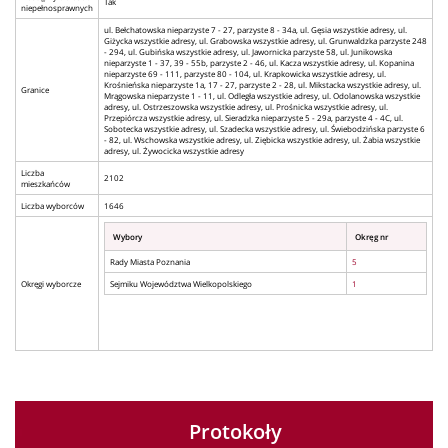
Tak
niepełnosprawnych
ul. Bełchatowska nieparzyste 7 - 27, parzyste 8 - 34a, ul. Gęsia wszystkie adresy, ul.
Giżycka wszystkie adresy, ul. Grabowska wszystkie adresy, ul. Grunwaldzka parzyste 248
- 294, ul. Gubińska wszystkie adresy, ul. Jawornicka parzyste 58, ul. Junikowska
nieparzyste 1 - 37, 39 - 55b, parzyste 2 - 46, ul. Kacza wszystkie adresy, ul. Kopanina
nieparzyste 69 - 111, parzyste 80 - 104, ul. Krapkowicka wszystkie adresy, ul.
Krośnieńska nieparzyste 1a, 17 - 27, parzyste 2 - 28, ul. Mikstacka wszystkie adresy, ul.
Granice
Mrągowska nieparzyste 1 - 11, ul. Odległa wszystkie adresy, ul. Odolanowska wszystkie
adresy, ul. Ostrzeszowska wszystkie adresy, ul. Prośnicka wszystkie adresy, ul.
Przepiórcza wszystkie adresy, ul. Sieradzka nieparzyste 5 - 29a, parzyste 4 - 4C, ul.
Sobotecka wszystkie adresy, ul. Szadecka wszystkie adresy, ul. Świebodzińska parzyste 6
- 82, ul. Wschowska wszystkie adresy, ul. Ziębicka wszystkie adresy, ul. Żabia wszystkie
adresy, ul. Żywocicka wszystkie adresy
Liczba
2102
mieszkańców
Liczba wyborców
1646
Wybory
Okręg nr
Rady Miasta Poznania
5
Okręgi wyborcze
Sejmiku Województwa Wielkopolskiego
1
Protokoły