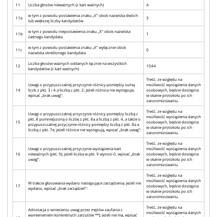
11
Liczba głosów nieważnych (z kart ważnych)
4
w tym z powodu postawienia znaku „X” obok nazwiska dwóch
11a
3
lub większej liczby kandydatów
w tym z powodu niepostawienia znaku „X” obok nazwiska
11b
1
żadnego kandydata
w tym z powodu postawienia znaku „X” wyłącznie obok
11c
0
nazwiska skreślonego kandydata
Liczba głosów ważnych oddanych łącznie na wszystkich
12
1044
kandydatów (z kart ważnych)
Treść, ze względu na
Uwagi o przypuszczalnej przyczynie różnicy pomiędzy sumą
możliwość wystąpienia danych
14
liczb z pkt. 3 i 4 a liczbą z pkt. 2; jeżeli różnica nie występuje,
osobowych, będzie dostępna
wpisać „brak uwag”:
w skanie protokołu po ich
zanonimizowaniu.
Treść, ze względu na
Uwagi o przypuszczalnej przyczynie różnicy pomiędzy liczbą z
możliwość wystąpienia danych
pkt. 8 pomniejszoną o liczbę z pkt. 8a a liczbą z pkt. 4, a także o
15
osobowych, będzie dostępna
przypuszczalnej przyczynie różnicy pomiędzy liczbą z pkt. 8a a
w skanie protokołu po ich
liczbą z pkt. 7e; jeżeli różnice nie występują, wpisać „brak uwag”:
zanonimizowaniu.
Treść, ze względu na
Uwagi o przypuszczalnej przyczynie wystąpienia kart
możliwość wystąpienia danych
16
nieważnych (pkt. 9); jeżeli liczba w pkt. 9 wynosi 0, wpisać „brak
osobowych, będzie dostępna
uwag”:
w skanie protokołu po ich
zanonimizowaniu.
Treść, ze względu na
możliwość wystąpienia danych
W trakcie głosowania wydano następujące zarządzenia; jeżeli nie
17
osobowych, będzie dostępna
wydano, wpisać „brak zarządzeń”:
w skanie protokołu po ich
zanonimizowaniu.
Treść, ze względu na
Adnotacja o wniesieniu uwag przez mężów zaufania z
możliwość wystąpienia danych
wymienieniem konkretnych zarzutów **); jeżeli nie ma, wpisać