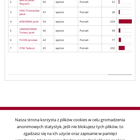
BRATKOWSKI
2
60
wyższe
Poznań
22
Wojciech
HINC Przemysław
3
47
wyższe
Poznań
28
Jakub
4
JAŚKOWIAK Jacek
54
wyższe
Poznań
634
LEWANDOWSKI
5
40
wyższe
Poznań
58
Tomasz Jacek
6
PUCEK Jarosław
42
wyższe
Poznań
77
7
ZYSK Tadeusz
65
wyższe
Poznań
202
Nasza strona korzysta z plików cookies w celu gromadzenia
anonimowych statystyk, jeśli nie blokujesz tych plików, to
Copyright © 2018
zgadzasz się na ich użycie oraz zapisanie w pamięci
Państwowa Komisja Wyborcza, ul. Wiejska 10, 00-902 Warszawa, tel. 22