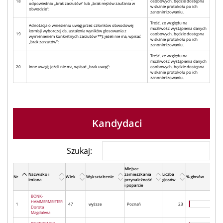
18
osobowych, będzie dostępna
odpowiednio „brak zarzutów” lub „brak mężów zaufania w
w skanie protokołu po ich
obwodzie”:
zanonimizowaniu.
Treść, ze względu na
Adnotacja o wniesieniu uwag przez członków obwodowej
możliwość wystąpienia danych
komisji wyborczej ds. ustalenia wyników głosowania z
19
osobowych, będzie dostępna
wymienieniem konkretnych zarzutów **); jeżeli nie ma, wpisać
w skanie protokołu po ich
„brak zarzutów”:
zanonimizowaniu.
Treść, ze względu na
możliwość wystąpienia danych
20
Inne uwagi; jeżeli nie ma, wpisać „brak uwag”:
osobowych, będzie dostępna
w skanie protokołu po ich
zanonimizowaniu.
Kandydaci
Szukaj:
Miejsce
Nazwisko i
zamieszkania
Liczba
Nr
Wiek
Wykształcenie
% głosów
Imiona
przynależność
głosów
i poparcie
BONK-
HAMMERMEISTER
1
47
wyższe
Poznań
23
Dorota
Magdalena