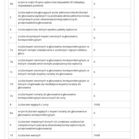
w tym w części B spisu wyborców (obywatele UE niebędący
4b
0
obywatelami polskimi)
Liczba wyborców głosujących przez pełnomocnika (liczba kart
do głosowania wydanych na podstawie aktów pełnomocnictwa
5
0
otrzymanych przez obwodową komisję wyborczą ds.
przeprowadzenia głosowania)
6
Liczba wyborców, którym wysłano pakiety wyborcze
0
Liczba otrzymanych kopert zwrotnych w głosowaniu
7
0
korespondencyjnym
Liczba kopert zwrotnych w głosowaniu korespondencyjnym, w
7a
których nie było oświadczenia o osobistym i tajnym oddaniu
0
głosu
Liczba kopert zwrotnych w głosowaniu korespondencyjnym, w
7b
0
których oświadczenie nie było podpisane przez wyborcę
Liczba kopert zwrotnych w głosowaniu korespondencyjnym, w
7c
0
których nie było koperty na karty do głosowania
Liczba kopert zwrotnych w głosowaniu korespondencyjnym, w
7d
których znajdowała się niezaklejona koperta na karty do
0
głosowania
Liczba kopert na karty do głosowania w głosowaniu
7e
0
korespondencyjnym wrzuconych do urny
8
Liczba kart wyjętych z urny
1048
w tym liczba kart wyjętych z kopert na karty do głosowania w
8a
0
głosowaniu korespondencyjnym
Liczba kart nieważnych (innych niż urzędowo ustalone lub
9
nieopatrzonych pieczęcią obwodowej komisji wyborczej ds.
0
przeprowadzenia głosowania)
10
Liczba kart ważnych
1048