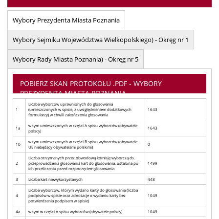
Wybory Prezydenta Miasta Poznania
Wybory Sejmiku Województwa Wielkopolskiego) - Okręg nr 1
Wybory Rady Miasta Poznania) - Okręg nr 5
POBIERZ SKAN PROTOKOŁU .PDF - WYBORY
PREZYDENTA MIASTA POZNANIA
Liczba wyborców uprawnionych do głosowania
1
(umieszczonych w spisie, z uwzględnieniem dodatkowych
1643
formularzy) w chwili zakończenia głosowania
w tym umieszczonych w części A spisu wyborców (obywatele
1a
1643
polscy)
w tym umieszczonych w części B spisu wyborców (obywatele
1b
0
UE niebędący obywatelami polskimi)
Liczba otrzymanych przez obwodową komisję wyborczą ds.
2
przeprowadzenia głosowania kart do głosowania, ustalona po
1499
ich przeliczeniu przed rozpoczęciem głosowania
3
Liczba kart niewykorzystanych
448
Liczba wyborców, którym wydano karty do głosowania (liczba
4
podpisów w spisie oraz adnotacje o wydaniu karty bez
1049
potwierdzenia podpisem w spisie)
4a
w tym w części A spisu wyborców (obywatele polscy)
1049