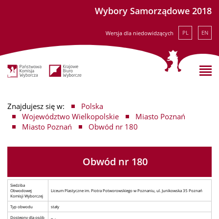
Wybory Samorządowe 2018
PL
EN
Wersja dla niedowidzących
Znajdujesz się w:
Polska
Województwo Wielkopolskie
Miasto Poznań
Miasto Poznań
Obwód nr 180
Obwód nr 180
Siedziba
Obwodowej
Liceum Plastyczne im. Piotra Potworowskiego w Poznaniu, ul. Junikowska 35 Poznań
Komisji Wyborczej
Typ obwodu
stały
Dostępny dla osób