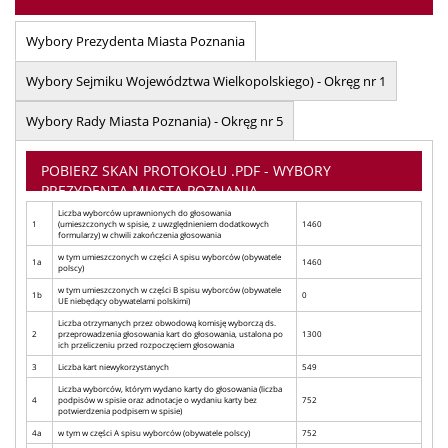
Wybory Prezydenta Miasta Poznania
Wybory Sejmiku Województwa Wielkopolskiego) - Okręg nr 1
Wybory Rady Miasta Poznania) - Okręg nr 5
POBIERZ SKAN PROTOKOŁU .PDF - WYBORY
PREZYDENTA MIASTA POZNANIA
Liczba wyborców uprawnionych do głosowania
1
(umieszczonych w spisie, z uwzględnieniem dodatkowych
1460
formularzy) w chwili zakończenia głosowania
w tym umieszczonych w części A spisu wyborców (obywatele
1a
1460
polscy)
w tym umieszczonych w części B spisu wyborców (obywatele
1b
0
UE niebędący obywatelami polskimi)
Liczba otrzymanych przez obwodową komisję wyborczą ds.
2
przeprowadzenia głosowania kart do głosowania, ustalona po
1300
ich przeliczeniu przed rozpoczęciem głosowania
3
Liczba kart niewykorzystanych
549
Liczba wyborców, którym wydano karty do głosowania (liczba
4
podpisów w spisie oraz adnotacje o wydaniu karty bez
752
potwierdzenia podpisem w spisie)
4a
w tym w części A spisu wyborców (obywatele polscy)
752