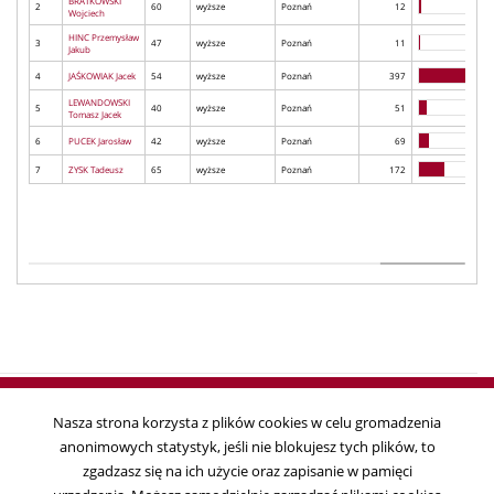
BRATKOWSKI
2
60
wyższe
Poznań
12
Wojciech
HINC Przemysław
3
47
wyższe
Poznań
11
Jakub
4
JAŚKOWIAK Jacek
54
wyższe
Poznań
397
LEWANDOWSKI
5
40
wyższe
Poznań
51
Tomasz Jacek
6
PUCEK Jarosław
42
wyższe
Poznań
69
7
ZYSK Tadeusz
65
wyższe
Poznań
172
Nasza strona korzysta z plików cookies w celu gromadzenia
anonimowych statystyk, jeśli nie blokujesz tych plików, to
Copyright © 2018
zgadzasz się na ich użycie oraz zapisanie w pamięci
Państwowa Komisja Wyborcza, ul. Wiejska 10, 00-902 Warszawa, tel. 22