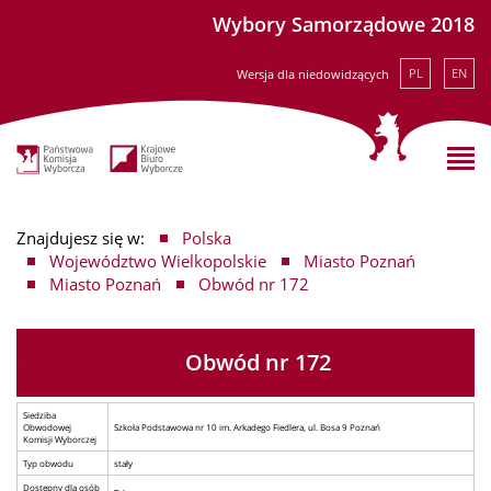
Wybory Samorządowe 2018
PL
EN
Wersja dla niedowidzących
Znajdujesz się w:
Polska
Województwo Wielkopolskie
Miasto Poznań
Miasto Poznań
Obwód nr 172
Obwód nr 172
Siedziba
Obwodowej
Szkoła Podstawowa nr 10 im. Arkadego Fiedlera, ul. Bosa 9 Poznań
Komisji Wyborczej
Typ obwodu
stały
Dostępny dla osób