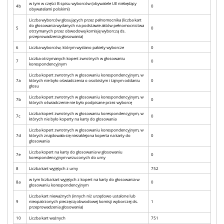
w tym w części B spisu wyborców (obywatele UE niebędący
4b
0
obywatelami polskimi)
Liczba wyborców głosujących przez pełnomocnika (liczba kart
do głosowania wydanych na podstawie aktów pełnomocnictwa
5
0
otrzymanych przez obwodową komisję wyborczą ds.
przeprowadzenia głosowania)
6
Liczba wyborców, którym wysłano pakiety wyborcze
0
Liczba otrzymanych kopert zwrotnych w głosowaniu
7
0
korespondencyjnym
Liczba kopert zwrotnych w głosowaniu korespondencyjnym, w
7a
których nie było oświadczenia o osobistym i tajnym oddaniu
0
głosu
Liczba kopert zwrotnych w głosowaniu korespondencyjnym, w
7b
0
których oświadczenie nie było podpisane przez wyborcę
Liczba kopert zwrotnych w głosowaniu korespondencyjnym, w
7c
0
których nie było koperty na karty do głosowania
Liczba kopert zwrotnych w głosowaniu korespondencyjnym, w
7d
których znajdowała się niezaklejona koperta na karty do
0
głosowania
Liczba kopert na karty do głosowania w głosowaniu
7e
0
korespondencyjnym wrzuconych do urny
8
Liczba kart wyjętych z urny
752
w tym liczba kart wyjętych z kopert na karty do głosowania w
8a
0
głosowaniu korespondencyjnym
Liczba kart nieważnych (innych niż urzędowo ustalone lub
9
nieopatrzonych pieczęcią obwodowej komisji wyborczej ds.
1
przeprowadzenia głosowania)
10
Liczba kart ważnych
751