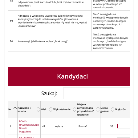
18
osobowych, będzie dostępna
odpowiednio „brak zarzutów” lub „brak mężów zaufania w
w skanie protokołu po ich
obwodzie”:
zanonimizowaniu.
Treść, ze względu na
Adnotacja o wniesieniu uwag przez członków obwodowej
możliwość wystąpienia danych
komisji wyborczej ds. ustalenia wyników głosowania z
19
osobowych, będzie dostępna
wymienieniem konkretnych zarzutów **); jeżeli nie ma, wpisać
w skanie protokołu po ich
„brak zarzutów”:
zanonimizowaniu.
Treść, ze względu na
możliwość wystąpienia danych
20
Inne uwagi; jeżeli nie ma, wpisać „brak uwag”:
osobowych, będzie dostępna
w skanie protokołu po ich
zanonimizowaniu.
Kandydaci
Szukaj:
Miejsce
Nazwisko i
zamieszkania
Liczba
Nr
Wiek
Wykształcenie
% głosów
Imiona
przynależność
głosów
i poparcie
BONK-
HAMMERMEISTER
1
47
wyższe
Poznań
33
Dorota
Magdalena