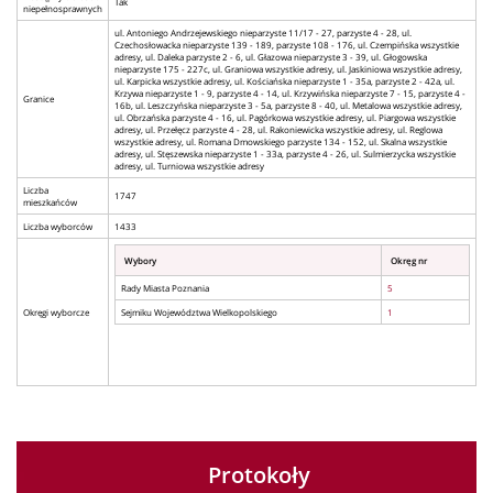
Tak
niepełnosprawnych
ul. Antoniego Andrzejewskiego nieparzyste 11/17 - 27, parzyste 4 - 28, ul.
Czechosłowacka nieparzyste 139 - 189, parzyste 108 - 176, ul. Czempińska wszystkie
adresy, ul. Daleka parzyste 2 - 6, ul. Głazowa nieparzyste 3 - 39, ul. Głogowska
nieparzyste 175 - 227c, ul. Graniowa wszystkie adresy, ul. Jaskiniowa wszystkie adresy,
ul. Karpicka wszystkie adresy, ul. Kościańska nieparzyste 1 - 35a, parzyste 2 - 42a, ul.
Krzywa nieparzyste 1 - 9, parzyste 4 - 14, ul. Krzywińska nieparzyste 7 - 15, parzyste 4 -
Granice
16b, ul. Leszczyńska nieparzyste 3 - 5a, parzyste 8 - 40, ul. Metalowa wszystkie adresy,
ul. Obrzańska parzyste 4 - 16, ul. Pagórkowa wszystkie adresy, ul. Piargowa wszystkie
adresy, ul. Przełęcz parzyste 4 - 28, ul. Rakoniewicka wszystkie adresy, ul. Reglowa
wszystkie adresy, ul. Romana Dmowskiego parzyste 134 - 152, ul. Skalna wszystkie
adresy, ul. Stęszewska nieparzyste 1 - 33a, parzyste 4 - 26, ul. Sulmierzycka wszystkie
adresy, ul. Turniowa wszystkie adresy
Liczba
1747
mieszkańców
Liczba wyborców
1433
Wybory
Okręg nr
Rady Miasta Poznania
5
Okręgi wyborcze
Sejmiku Województwa Wielkopolskiego
1
Protokoły