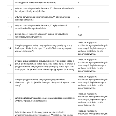
11
Liczba głosów nieważnych (z kart ważnych)
6
w tym z powodu postawienia znaku „X” obok nazwiska dwóch
11a
1
lub większej liczby kandydatów
w tym z powodu niepostawienia znaku „X” obok nazwiska
11b
5
żadnego kandydata
w tym z powodu postawienia znaku „X” wyłącznie obok
11c
0
nazwiska skreślonego kandydata
Liczba głosów ważnych oddanych łącznie na wszystkich
12
745
kandydatów (z kart ważnych)
Treść, ze względu na
Uwagi o przypuszczalnej przyczynie różnicy pomiędzy sumą
możliwość wystąpienia danych
14
liczb z pkt. 3 i 4 a liczbą z pkt. 2; jeżeli różnica nie występuje,
osobowych, będzie dostępna
wpisać „brak uwag”:
w skanie protokołu po ich
zanonimizowaniu.
Treść, ze względu na
Uwagi o przypuszczalnej przyczynie różnicy pomiędzy liczbą z
możliwość wystąpienia danych
pkt. 8 pomniejszoną o liczbę z pkt. 8a a liczbą z pkt. 4, a także o
15
osobowych, będzie dostępna
przypuszczalnej przyczynie różnicy pomiędzy liczbą z pkt. 8a a
w skanie protokołu po ich
liczbą z pkt. 7e; jeżeli różnice nie występują, wpisać „brak uwag”:
zanonimizowaniu.
Treść, ze względu na
Uwagi o przypuszczalnej przyczynie wystąpienia kart
możliwość wystąpienia danych
16
nieważnych (pkt. 9); jeżeli liczba w pkt. 9 wynosi 0, wpisać „brak
osobowych, będzie dostępna
uwag”:
w skanie protokołu po ich
zanonimizowaniu.
Treść, ze względu na
możliwość wystąpienia danych
W trakcie głosowania wydano następujące zarządzenia; jeżeli nie
17
osobowych, będzie dostępna
wydano, wpisać „brak zarządzeń”:
w skanie protokołu po ich
zanonimizowaniu.
Treść, ze względu na
Adnotacja o wniesieniu uwag przez mężów zaufania z
możliwość wystąpienia danych
wymienieniem konkretnych zarzutów **); jeżeli nie ma, wpisać