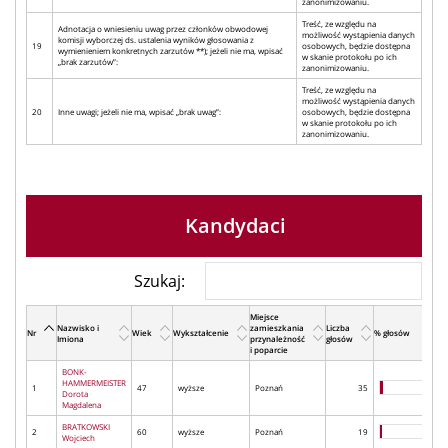
zanonimizowaniu.
Treść, ze względu na
Adnotacja o wniesieniu uwag przez członków obwodowej
możliwość wystąpienia danych
komisji wyborczej ds. ustalenia wyników głosowania z
19
osobowych, będzie dostępna
wymienieniem konkretnych zarzutów **); jeżeli nie ma, wpisać
w skanie protokołu po ich
„brak zarzutów”:
zanonimizowaniu.
Treść, ze względu na
możliwość wystąpienia danych
20
Inne uwagi; jeżeli nie ma, wpisać „brak uwag”:
osobowych, będzie dostępna
w skanie protokołu po ich
zanonimizowaniu.
Kandydaci
Szukaj:
Miejsce
Nazwisko i
zamieszkania
Liczba
Nr
Wiek
Wykształcenie
% głosów
Imiona
przynależność
głosów
i poparcie
BONK-
HAMMERMEISTER
1
47
wyższe
Poznań
35
Dorota
Magdalena
BRATKOWSKI
2
60
wyższe
Poznań
19
Wojciech