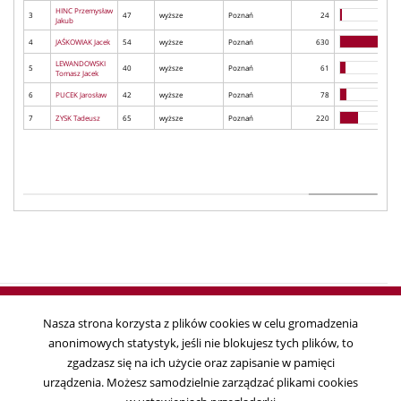
HINC Przemysław
3
47
wyższe
Poznań
24
Jakub
4
JAŚKOWIAK Jacek
54
wyższe
Poznań
630
LEWANDOWSKI
5
40
wyższe
Poznań
61
Tomasz Jacek
6
PUCEK Jarosław
42
wyższe
Poznań
78
7
ZYSK Tadeusz
65
wyższe
Poznań
220
Nasza strona korzysta z plików cookies w celu gromadzenia
anonimowych statystyk, jeśli nie blokujesz tych plików, to
Copyright © 2018
zgadzasz się na ich użycie oraz zapisanie w pamięci
Państwowa Komisja Wyborcza, ul. Wiejska 10, 00-902 Warszawa, tel. 22
urządzenia. Możesz samodzielnie zarządzać plikami cookies
695 25 44, fax. 22 629 39 59