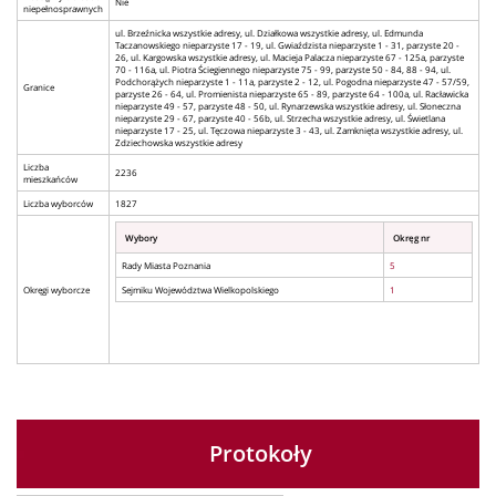
Nie
niepełnosprawnych
ul. Brzeźnicka wszystkie adresy, ul. Działkowa wszystkie adresy, ul. Edmunda
Taczanowskiego nieparzyste 17 - 19, ul. Gwiaździsta nieparzyste 1 - 31, parzyste 20 -
26, ul. Kargowska wszystkie adresy, ul. Macieja Palacza nieparzyste 67 - 125a, parzyste
70 - 116a, ul. Piotra Ściegiennego nieparzyste 75 - 99, parzyste 50 - 84, 88 - 94, ul.
Podchorążych nieparzyste 1 - 11a, parzyste 2 - 12, ul. Pogodna nieparzyste 47 - 57/59,
Granice
parzyste 26 - 64, ul. Promienista nieparzyste 65 - 89, parzyste 64 - 100a, ul. Racławicka
nieparzyste 49 - 57, parzyste 48 - 50, ul. Rynarzewska wszystkie adresy, ul. Słoneczna
nieparzyste 29 - 67, parzyste 40 - 56b, ul. Strzecha wszystkie adresy, ul. Świetlana
nieparzyste 17 - 25, ul. Tęczowa nieparzyste 3 - 43, ul. Zamknięta wszystkie adresy, ul.
Zdziechowska wszystkie adresy
Liczba
2236
mieszkańców
Liczba wyborców
1827
Wybory
Okręg nr
Rady Miasta Poznania
5
Okręgi wyborcze
Sejmiku Województwa Wielkopolskiego
1
Protokoły