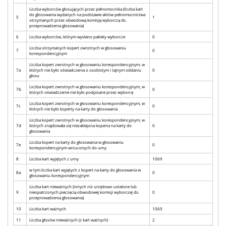
Liczba wyborców głosujących przez pełnomocnika (liczba kart
do głosowania wydanych na podstawie aktów pełnomocnictwa
5
1
otrzymanych przez obwodową komisję wyborczą ds.
przeprowadzenia głosowania)
6
Liczba wyborców, którym wysłano pakiety wyborcze
0
Liczba otrzymanych kopert zwrotnych w głosowaniu
7
0
korespondencyjnym
Liczba kopert zwrotnych w głosowaniu korespondencyjnym, w
7a
których nie było oświadczenia o osobistym i tajnym oddaniu
0
głosu
Liczba kopert zwrotnych w głosowaniu korespondencyjnym, w
7b
0
których oświadczenie nie było podpisane przez wyborcę
Liczba kopert zwrotnych w głosowaniu korespondencyjnym, w
7c
0
których nie było koperty na karty do głosowania
Liczba kopert zwrotnych w głosowaniu korespondencyjnym, w
7d
których znajdowała się niezaklejona koperta na karty do
0
głosowania
Liczba kopert na karty do głosowania w głosowaniu
7e
0
korespondencyjnym wrzuconych do urny
8
Liczba kart wyjętych z urny
1069
w tym liczba kart wyjętych z kopert na karty do głosowania w
8a
0
głosowaniu korespondencyjnym
Liczba kart nieważnych (innych niż urzędowo ustalone lub
9
nieopatrzonych pieczęcią obwodowej komisji wyborczej ds.
0
przeprowadzenia głosowania)
10
Liczba kart ważnych
1069
11
Liczba głosów nieważnych (z kart ważnych)
2