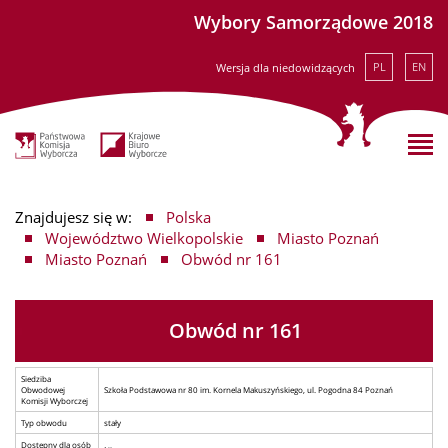
Wybory Samorządowe 2018
PL
EN
Wersja dla niedowidzących
Znajdujesz się w:
Polska
Województwo Wielkopolskie
Miasto Poznań
Miasto Poznań
Obwód nr 161
Obwód nr 161
Siedziba
Obwodowej
Szkoła Podstawowa nr 80 im. Kornela Makuszyńskiego, ul. Pogodna 84 Poznań
Komisji Wyborczej
Typ obwodu
stały
Dostępny dla osób