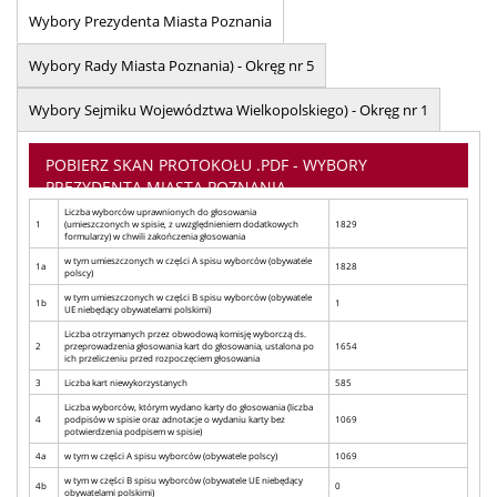
Wybory Prezydenta Miasta Poznania
Wybory Rady Miasta Poznania) - Okręg nr 5
Wybory Sejmiku Województwa Wielkopolskiego) - Okręg nr 1
POBIERZ SKAN PROTOKOŁU .PDF - WYBORY
PREZYDENTA MIASTA POZNANIA
Liczba wyborców uprawnionych do głosowania
1
(umieszczonych w spisie, z uwzględnieniem dodatkowych
1829
formularzy) w chwili zakończenia głosowania
w tym umieszczonych w części A spisu wyborców (obywatele
1a
1828
polscy)
w tym umieszczonych w części B spisu wyborców (obywatele
1b
1
UE niebędący obywatelami polskimi)
Liczba otrzymanych przez obwodową komisję wyborczą ds.
2
przeprowadzenia głosowania kart do głosowania, ustalona po
1654
ich przeliczeniu przed rozpoczęciem głosowania
3
Liczba kart niewykorzystanych
585
Liczba wyborców, którym wydano karty do głosowania (liczba
4
podpisów w spisie oraz adnotacje o wydaniu karty bez
1069
potwierdzenia podpisem w spisie)
4a
w tym w części A spisu wyborców (obywatele polscy)
1069
w tym w części B spisu wyborców (obywatele UE niebędący
4b
0
obywatelami polskimi)