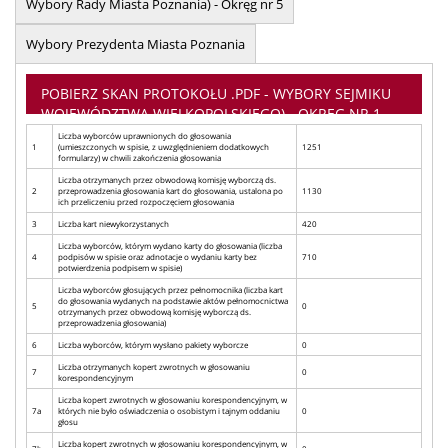
Wybory Rady Miasta Poznania) - Okręg nr 5
Wybory Prezydenta Miasta Poznania
POBIERZ SKAN PROTOKOŁU .PDF - WYBORY SEJMIKU
WOJEWÓDZTWA WIELKOPOLSKIEGO) - OKRĘG NR 1
Liczba wyborców uprawnionych do głosowania
1
(umieszczonych w spisie, z uwzględnieniem dodatkowych
1251
formularzy) w chwili zakończenia głosowania
Liczba otrzymanych przez obwodową komisję wyborczą ds.
2
przeprowadzenia głosowania kart do głosowania, ustalona po
1130
ich przeliczeniu przed rozpoczęciem głosowania
3
Liczba kart niewykorzystanych
420
Liczba wyborców, którym wydano karty do głosowania (liczba
4
podpisów w spisie oraz adnotacje o wydaniu karty bez
710
potwierdzenia podpisem w spisie)
Liczba wyborców głosujących przez pełnomocnika (liczba kart
do głosowania wydanych na podstawie aktów pełnomocnictwa
5
0
otrzymanych przez obwodową komisję wyborczą ds.
przeprowadzenia głosowania)
6
Liczba wyborców, którym wysłano pakiety wyborcze
0
Liczba otrzymanych kopert zwrotnych w głosowaniu
7
0
korespondencyjnym
Liczba kopert zwrotnych w głosowaniu korespondencyjnym, w
7a
których nie było oświadczenia o osobistym i tajnym oddaniu
0
głosu
Liczba kopert zwrotnych w głosowaniu korespondencyjnym, w