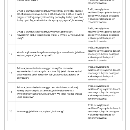
zanonimizowaniu.
Treść, ze względu na
Uwagi o przypuszczalnej przyczynie różnicy pomiędzy liczbą z
możliwość wystąpienia danych
pkt. 8 pomniejszoną o liczbę z pkt. 8a a liczbą z pkt. 4, a także o
15
osobowych, będzie dostępna
przypuszczalnej przyczynie różnicy pomiędzy liczbą z pkt. 8a a
w skanie protokołu po ich
liczbą z pkt. 7e; jeżeli różnice nie występują, wpisać „brak uwag”:
zanonimizowaniu.
Treść, ze względu na
Uwagi o przypuszczalnej przyczynie wystąpienia kart
możliwość wystąpienia danych
16
nieważnych (pkt. 9); jeżeli liczba w pkt. 9 wynosi 0, wpisać „brak
osobowych, będzie dostępna
uwag”:
w skanie protokołu po ich
zanonimizowaniu.
Treść, ze względu na
możliwość wystąpienia danych
W trakcie głosowania wydano następujące zarządzenia; jeżeli nie
17
osobowych, będzie dostępna
wydano, wpisać „brak zarządzeń”:
w skanie protokołu po ich
zanonimizowaniu.
Treść, ze względu na
Adnotacja o wniesieniu uwag przez mężów zaufania z
możliwość wystąpienia danych
wymienieniem konkretnych zarzutów **); jeżeli nie ma, wpisać
18
osobowych, będzie dostępna
odpowiednio „brak zarzutów” lub „brak mężów zaufania w
w skanie protokołu po ich
obwodzie”:
zanonimizowaniu.
Treść, ze względu na
Adnotacja o wniesieniu uwag przez członków obwodowej
możliwość wystąpienia danych
komisji wyborczej ds. ustalenia wyników głosowania z
19
osobowych, będzie dostępna
wymienieniem konkretnych zarzutów **); jeżeli nie ma, wpisać
w skanie protokołu po ich
„brak zarzutów”:
zanonimizowaniu.
Treść, ze względu na
możliwość wystąpienia danych
20
Inne uwagi; jeżeli nie ma, wpisać „brak uwag”:
osobowych, będzie dostępna
w skanie protokołu po ich
zanonimizowaniu.