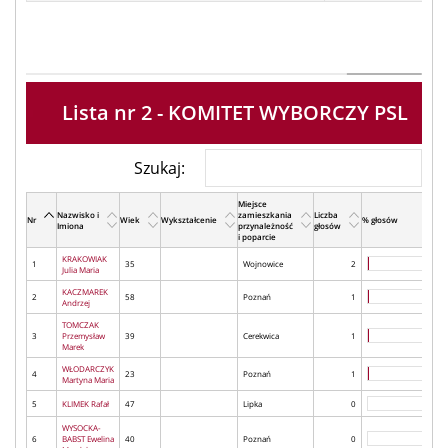
Lista nr 2 - KOMITET WYBORCZY PSL
Szukaj:
Miejsce
Nazwisko i
zamieszkania
Liczba
Nr
Wiek
Wykształcenie
% głosów
Imiona
przynależność
głosów
i poparcie
KRAKOWIAK
1
35
Wojnowice
2
Julia Maria
KACZMAREK
2
58
Poznań
1
Andrzej
TOMCZAK
3
Przemysław
39
Cerekwica
1
Marek
WŁODARCZYK
4
23
Poznań
1
Martyna Maria
5
KLIMEK Rafał
47
Lipka
0
WYSOCKA-
6
BABST Ewelina
40
Poznań
0