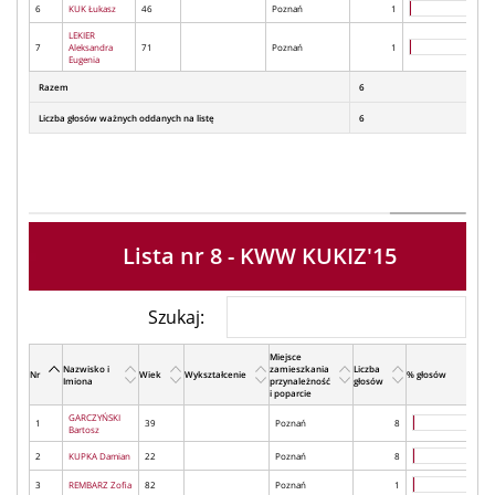
6
KUK Łukasz
46
Poznań
1
LEKIER
7
Aleksandra
71
Poznań
1
Eugenia
Razem
6
Liczba głosów ważnych oddanych na listę
6
Lista nr 8 - KWW KUKIZ'15
Szukaj:
Miejsce
Nazwisko i
zamieszkania
Liczba
Nr
Wiek
Wykształcenie
% głosów
Imiona
przynależność
głosów
i poparcie
GARCZYŃSKI
1
39
Poznań
8
Bartosz
2
KUPKA Damian
22
Poznań
8
3
REMBARZ Zofia
82
Poznań
1