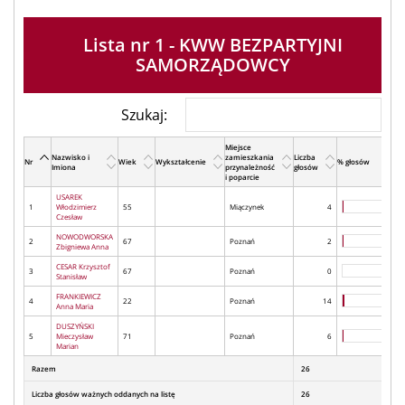
Lista nr 1 - KWW BEZPARTYJNI
SAMORZĄDOWCY
Szukaj:
Miejsce
Nazwisko i
zamieszkania
Liczba
Nr
Wiek
Wykształcenie
% głosów
Imiona
przynależność
głosów
i poparcie
USAREK
1
Włodzimierz
55
Miączynek
4
Czesław
NOWODWORSKA
2
67
Poznań
2
Zbigniewa Anna
CESAR Krzysztof
3
67
Poznań
0
Stanisław
FRANKIEWICZ
4
22
Poznań
14
Anna Maria
DUSZYŃSKI
5
Mieczysław
71
Poznań
6
Marian
Razem
26
Liczba głosów ważnych oddanych na listę
26