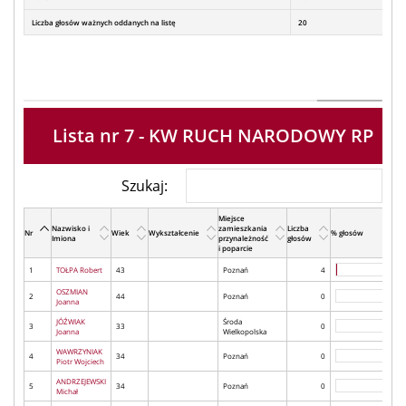
Liczba głosów ważnych oddanych na listę
20
Lista nr 7 - KW RUCH NARODOWY RP
Szukaj:
Miejsce
Nazwisko i
zamieszkania
Liczba
Nr
Wiek
Wykształcenie
% głosów
Imiona
przynależność
głosów
i poparcie
1
TOŁPA Robert
43
Poznań
4
OSZMIAN
2
44
Poznań
0
Joanna
JÓŹWIAK
Środa
3
33
0
Joanna
Wielkopolska
WAWRZYNIAK
4
34
Poznań
0
Piotr Wojciech
ANDRZEJEWSKI
5
34
Poznań
0
Michał