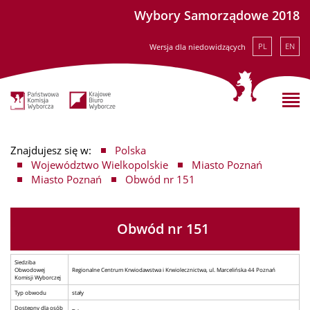
Wybory Samorządowe 2018
PL
EN
Wersja dla niedowidzących
Znajdujesz się w:
Polska
Województwo Wielkopolskie
Miasto Poznań
Miasto Poznań
Obwód nr 151
Obwód nr 151
Siedziba
Obwodowej
Regionalne Centrum Krwiodawstwa i Krwiolecznictwa, ul. Marcelińska 44 Poznań
Komisji Wyborczej
Typ obwodu
stały
Dostępny dla osób