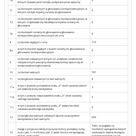
7b
0
których oświadczenie nie było podpisane przez wyborcę
Liczba kopert zwrotnych w głosowaniu korespondencyjnym, w
7c
0
których nie było koperty na karty do głosowania
Liczba kopert zwrotnych w głosowaniu korespondencyjnym, w
7d
których znajdowała się niezaklejona koperta na karty do
0
głosowania
Liczba kopert na karty do głosowania w głosowaniu
7e
0
korespondencyjnym wrzuconych do urny
8
Liczba kart wyjętych z urny
710
w tym liczba kart wyjętych z kopert na karty do głosowania w
8a
0
głosowaniu korespondencyjnym
Liczba kart nieważnych (innych niż urzędowo ustalone lub
9
nieopatrzonych pieczęcią obwodowej komisji wyborczej ds.
3
przeprowadzenia głosowania)
10
Liczba kart ważnych
707
11
Liczba głosów nieważnych (z kart ważnych)
8
w tym z powodu postawienia znaku „X” obok nazwiska dwóch
11a
3
lub większej liczby kandydatów
w tym z powodu niepostawienia znaku „X” obok nazwiska
11b
5
żadnego kandydata
w tym z powodu postawienia znaku „X” wyłącznie obok
11c
0
nazwiska skreślonego kandydata
Liczba głosów ważnych oddanych łącznie na wszystkich
12
699
kandydatów (z kart ważnych)
Treść, ze względu na
Uwagi o przypuszczalnej przyczynie różnicy pomiędzy sumą
możliwość wystąpienia danych
14
liczb z pkt. 3 i 4 a liczbą z pkt. 2; jeżeli różnica nie występuje,
osobowych, będzie dostępna
wpisać „brak uwag”:
w skanie protokołu po ich