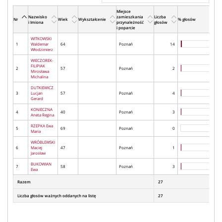
Miejsce
Nazwisko
zamieszkania
Liczba
Nr
Wiek
Wykształcenie
% głosów
i Imiona
przynależność
głosów
i poparcie
WITKOWSKI
1
Waldemar
64
Poznań
14
Włodzimierz
WIECZOREK-
FILIPIAK
2
57
Poznań
2
Mirosława
Michalina
DUTKIEWICZ
3
Lucjan
57
Poznań
4
Gerard
KONIECZNA
4
40
Poznań
3
Aneta Regina
RZEPKA Ewa
5
69
Poznań
0
Maria
WRÓBLEWSKI
6
Maciej
47
Poznań
1
Jarosław
BUKOWIAN
7
58
Poznań
3
Ewa
Razem
27
Liczba głosów ważnych oddanych na listę
27