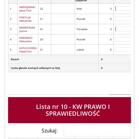
i poparcie
MIERZEJEWSKI
1
22
Koło
3
Jakub Piotr
PAECH Jan
2
21
Poznań
0
Aleksander
WAWRZYNIAK
3
41
Trzcianka
3
Joanna
MIŚKIEWICZ
4
20
Poznań
0
Aleksandra
ANTUCHOWSKI
5
21
Luboń
0
Paweł Piotr
Razem
6
Liczba głosów ważnych oddanych na listę
6
Lista nr 10 - KW PRAWO I
SPRAWIEDLIWOŚĆ
Szukaj: