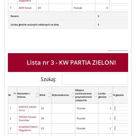
Magdalena
7
BEER Marek
65
Poznań
0
Razem
5
Liczba głosów ważnych oddanych na listę
5
Lista nr 3 - KW PARTIA ZIELONI
Szukaj:
Miejsce
Nazwisko i
zamieszkania
Liczba
Nr
Wiek
Wykształcenie
% głosów
Imiona
przynależność
głosów
i poparcie
JANICKA Izabela
1
55
Poznań
3
Anna
KNIOŁA Tomasz
2
39
Poznań
1
Stanisław
KONDRATOWICZ
3
53
Poznań
1
Magdalena