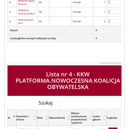
MONDRY Marek
4
40
Poznań
1
Ireneusz
NOWACKA
5
58
Poznań
1
Katarzyna Maria
DERA Wojciech
6
60
Poznań
2
Leon
Razem
9
Liczba głosów ważnych oddanych na listę
9
Lista nr 4 - KKW
PLATFORMA.NOWOCZESNA KOALICJA
OBYWATELSKA
Szukaj:
Miejsce
Nazwisko i
zamieszkania
Liczba
Nr
Wiek
Wykształcenie
% głosów
Imiona
przynależność
głosów
i poparcie