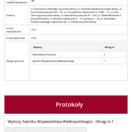
Tak
niepełnosprawnych
ul. Franciszka Lubeckiego wszystkie adresy, ul. Fryderyka Skarbka wszystkie adresy, ul.
Grochowska parzyste 36 - 58, ul. Grunwaldzka nieparzyste 53, 55B1 - 75, ul. Jana
Granice
Ostroroga wszystkie adresy, ul. Marcelińska parzyste 42 - 66e, ul. Pawła Włodkowica
wszystkie adresy, ul. Rycerska nieparzyste 3 - 15, parzyste 2 - 8a, ul. Stanisława
Przybyszewskiego nieparzyste 49, ul. Zakręt wszystkie adresy
Liczba
1477
mieszkańców
Liczba wyborców
1256
Wybory
Okręg nr
Rady Miasta Poznania
5
Okręgi wyborcze
Sejmiku Województwa Wielkopolskiego
1
Protokoły
Wybory Sejmiku Województwa Wielkopolskiego) - Okręg nr 1