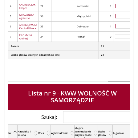
ANDRZEJCZAK
4
22
Komorniki
1
Kacper
GRYCZYŃSKA
5
36
Międzychód
2
Agnieszka
ANDRZEJEWSKA
6
33
Dobroczyn
1
Kamila Elżbieta
PILC Michał
7
34
Poznań
0
Andrzej
Razem
21
Liczba głosów ważnych oddanych na listę
21
Lista nr 9 - KWW WOLNOŚĆ W
SAMORZĄDZIE
Szukaj:
Miejsce
Nazwisko i
zamieszkania
Liczba
Nr
Wiek
Wykształcenie
% głosów
Imiona
przynależność
głosów