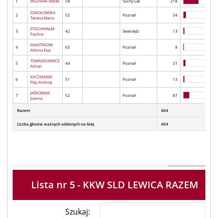
1
WOŹNIAK Marek
58
Suchy Las
218
SOKOŁOWSKA
2
52
Poznań
34
Tatiana Marta
STOCHNIAŁEK
3
42
Swarzędz
13
Paulina
ANASTASOW
4
65
Poznań
8
Aldona Ewa
TOMASZKIEWICZ
5
44
Poznań
31
Adrian
KACZMAREK
6
51
Poznań
13
Filip Andrzej
JAŚKOWIAK
7
52
Poznań
87
Joanna
Razem
404
Liczba głosów ważnych oddanych na listę
404
Lista nr 5 - KKW SLD LEWICA RAZEM
Szukaj: