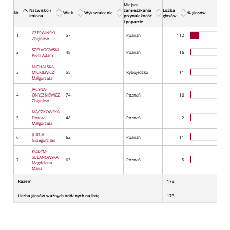
Miejsce
Nazwisko i
zamieszkania
Liczba
Nr
Wiek
Wykształcenie
% głosów
Imiona
przynależność
głosów
i poparcie
CZERWIŃSKI
1
57
Poznań
112
Zbigniew
SZELĄGOWSKI
2
48
Poznań
16
Piotr Adam
MICHALSKA-
3
MICKIEWICZ
55
Rybojedzko
11
Małgorzata
JACYNA-
4
ONYSZKIEWICZ
74
Poznań
16
Zbigniew
MĄCZKOWSKA
5
Dorota
48
Poznań
2
Małgorzata
JURGA
6
62
Poznań
11
Grzegorz Jan
KODYM-
SULANOWSKA
7
63
Poznań
5
Magdalena
Maria
Razem
173
Liczba głosów ważnych oddanych na listę
173