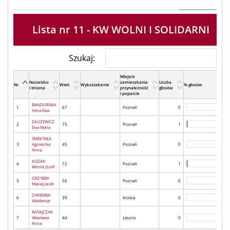
Lista nr 11 - KW WOLNI I SOLIDARNI
Szukaj:
Miejsce
Nazwisko
zamieszkania
Liczba
Nr
Wiek
Wykształcenie
% głosów
i Imiona
przynależność
głosów
i poparcie
BANDURSKA
1
67
Poznań
0
Irena Ewa
DŁUŻEWICZ
2
75
Poznań
1
Ewa Maria
SMEKTAŁA
3
Agnieszka
45
Poznań
0
Anna
KOZAK
4
72
Poznań
1
Witold Józef
GRZYBEK
5
56
Poznań
0
Maciej Jacek
ZAREMBA
6
39
Krobia
0
Waldemar
RATAJCZAK
7
Wiesława
44
Leszno
0
Anna