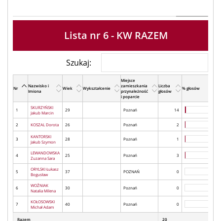
Lista nr 6 - KW RAZEM
Szukaj:
Miejsce
Nazwisko i
zamieszkania
Liczba
Nr
Wiek
Wykształcenie
% głosów
Imiona
przynależność
głosów
i poparcie
SKURZYŃSKI
1
29
Poznań
14
Jakub Marcin
2
KOSZAL Dorota
26
Poznań
2
KANTORSKI
3
28
Poznań
1
Jakub Szymon
LEWANDOWSKA
4
25
Poznań
3
Zuzanna Sara
ORYLSKI Łukasz
5
37
POZNAŃ
0
Bogusław
WOŹNIAK
6
30
Poznań
0
Natalia Milena
KOŁOSOWSKI
7
40
Poznań
0
Michał Adam
Razem
20