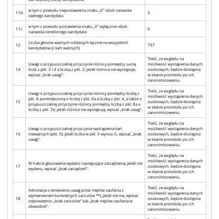
w tym z powodu niepostawienia znaku „X” obok nazwiska
11b
5
żadnego kandydata
w tym z powodu postawienia znaku „X” wyłącznie obok
11c
0
nazwiska skreślonego kandydata
Liczba głosów ważnych oddanych łącznie na wszystkich
12
797
kandydatów (z kart ważnych)
Treść, ze względu na
Uwagi o przypuszczalnej przyczynie różnicy pomiędzy sumą
możliwość wystąpienia danych
14
liczb z pkt. 3 i 4 a liczbą z pkt. 2; jeżeli różnica nie występuje,
osobowych, będzie dostępna
wpisać „brak uwag”:
w skanie protokołu po ich
zanonimizowaniu.
Treść, ze względu na
Uwagi o przypuszczalnej przyczynie różnicy pomiędzy liczbą z
możliwość wystąpienia danych
pkt. 8 pomniejszoną o liczbę z pkt. 8a a liczbą z pkt. 4, a także o
15
osobowych, będzie dostępna
przypuszczalnej przyczynie różnicy pomiędzy liczbą z pkt. 8a a
w skanie protokołu po ich
liczbą z pkt. 7e; jeżeli różnice nie występują, wpisać „brak uwag”:
zanonimizowaniu.
Treść, ze względu na
Uwagi o przypuszczalnej przyczynie wystąpienia kart
możliwość wystąpienia danych
16
nieważnych (pkt. 9); jeżeli liczba w pkt. 9 wynosi 0, wpisać „brak
osobowych, będzie dostępna
uwag”:
w skanie protokołu po ich
zanonimizowaniu.
Treść, ze względu na
możliwość wystąpienia danych
W trakcie głosowania wydano następujące zarządzenia; jeżeli nie
17
osobowych, będzie dostępna
wydano, wpisać „brak zarządzeń”:
w skanie protokołu po ich
zanonimizowaniu.
Treść, ze względu na
Adnotacja o wniesieniu uwag przez mężów zaufania z
możliwość wystąpienia danych
wymienieniem konkretnych zarzutów **); jeżeli nie ma, wpisać
18
osobowych, będzie dostępna
odpowiednio „brak zarzutów” lub „brak mężów zaufania w
w skanie protokołu po ich
obwodzie”:
zanonimizowaniu.