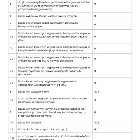
do głosowania wydanych na podstawie aktów pełnomocnictwa
5
0
otrzymanych przez obwodową komisję wyborczą ds.
przeprowadzenia głosowania)
6
Liczba wyborców, którym wysłano pakiety wyborcze
0
Liczba otrzymanych kopert zwrotnych w głosowaniu
7
0
korespondencyjnym
Liczba kopert zwrotnych w głosowaniu korespondencyjnym, w
7a
których nie było oświadczenia o osobistym i tajnym oddaniu
0
głosu
Liczba kopert zwrotnych w głosowaniu korespondencyjnym, w
7b
0
których oświadczenie nie było podpisane przez wyborcę
Liczba kopert zwrotnych w głosowaniu korespondencyjnym, w
7c
0
których nie było koperty na karty do głosowania
Liczba kopert zwrotnych w głosowaniu korespondencyjnym, w
7d
których znajdowała się niezaklejona koperta na karty do
0
głosowania
Liczba kopert na karty do głosowania w głosowaniu
7e
0
korespondencyjnym wrzuconych do urny
8
Liczba kart wyjętych z urny
803
w tym liczba kart wyjętych z kopert na karty do głosowania w
8a
0
głosowaniu korespondencyjnym
Liczba kart nieważnych (innych niż urzędowo ustalone lub
9
nieopatrzonych pieczęcią obwodowej komisji wyborczej ds.
0
przeprowadzenia głosowania)
10
Liczba kart ważnych
803
11
Liczba głosów nieważnych (z kart ważnych)
6
w tym z powodu postawienia znaku „X” obok nazwiska dwóch
11a
1
lub większej liczby kandydatów