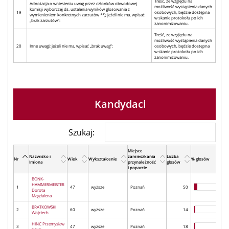
Treść, ze względu na
Adnotacja o wniesieniu uwag przez członków obwodowej
możliwość wystąpienia danych
komisji wyborczej ds. ustalenia wyników głosowania z
19
osobowych, będzie dostępna
wymienieniem konkretnych zarzutów **); jeżeli nie ma, wpisać
w skanie protokołu po ich
„brak zarzutów”:
zanonimizowaniu.
Treść, ze względu na
możliwość wystąpienia danych
20
Inne uwagi; jeżeli nie ma, wpisać „brak uwag”:
osobowych, będzie dostępna
w skanie protokołu po ich
zanonimizowaniu.
Kandydaci
Szukaj:
Miejsce
Nazwisko i
zamieszkania
Liczba
Nr
Wiek
Wykształcenie
% głosów
Imiona
przynależność
głosów
i poparcie
BONK-
HAMMERMEISTER
1
47
wyższe
Poznań
50
Dorota
Magdalena
BRATKOWSKI
2
60
wyższe
Poznań
14
Wojciech
HINC Przemysław
3
47
wyższe
Poznań
18