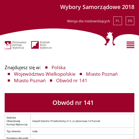
Wybory Samorządowe 2018
PL
EN
Wersja dla niedowidzących
Znajdujesz się w:
Polska
Województwo Wielkopolskie
Miasto Poznań
Miasto Poznań
Obwód nr 141
Obwód nr 141
Siedziba
Obwodowej
Zespół Szkolno-Przedszkolny nr 3, ul. Jesionowa 14 Poznań
Komisji Wyborczej
Typ obwodu
stały
Dostępny dla osób