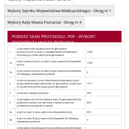
Wybory Sejmiku Województwa Wielkopolskiego) - Okręg nr 1
Wybory Rady Miasta Poznania) - Okręg nr 4
POBIERZ SKAN PROTOKOŁU .PDF - WYBORY
PREZYDENTA MIASTA POZNANIA
Liczba wyborców uprawnionych do głosowania
1
(umieszczonych w spisie, z uwzględnieniem dodatkowych
1569
formularzy) w chwili zakończenia głosowania
w tym umieszczonych w części A spisu wyborców (obywatele
1a
1569
polscy)
w tym umieszczonych w części B spisu wyborców (obywatele
1b
0
UE niebędący obywatelami polskimi)
Liczba otrzymanych przez obwodową komisję wyborczą ds.
2
przeprowadzenia głosowania kart do głosowania, ustalona po
1411
ich przeliczeniu przed rozpoczęciem głosowania
3
Liczba kart niewykorzystanych
609
Liczba wyborców, którym wydano karty do głosowania (liczba
4
podpisów w spisie oraz adnotacje o wydaniu karty bez
803
potwierdzenia podpisem w spisie)
4a
w tym w części A spisu wyborców (obywatele polscy)
803
w tym w części B spisu wyborców (obywatele UE niebędący
4b
0
obywatelami polskimi)
Liczba wyborców głosujących przez pełnomocnika (liczba kart