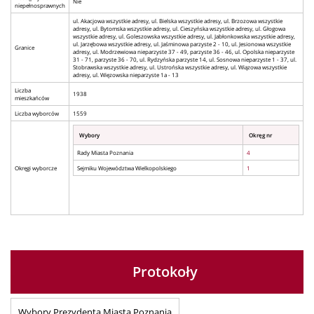
Nie
niepełnosprawnych
ul. Akacjowa wszystkie adresy, ul. Bielska wszystkie adresy, ul. Brzozowa wszystkie
adresy, ul. Bytomska wszystkie adresy, ul. Cieszyńska wszystkie adresy, ul. Głogowa
wszystkie adresy, ul. Goleszowska wszystkie adresy, ul. Jabłonkowska wszystkie adresy,
ul. Jarzębowa wszystkie adresy, ul. Jaśminowa parzyste 2 - 10, ul. Jesionowa wszystkie
Granice
adresy, ul. Modrzewiowa nieparzyste 37 - 49, parzyste 36 - 46, ul. Opolska nieparzyste
31 - 71, parzyste 36 - 70, ul. Rydzyńska parzyste 14, ul. Sosnowa nieparzyste 1 - 37, ul.
Stobrawska wszystkie adresy, ul. Ustrońska wszystkie adresy, ul. Wiązowa wszystkie
adresy, ul. Więzowska nieparzyste 1a - 13
Liczba
1938
mieszkańców
Liczba wyborców
1559
Wybory
Okręg nr
Rady Miasta Poznania
4
Okręgi wyborcze
Sejmiku Województwa Wielkopolskiego
1
Protokoły
Wybory Prezydenta Miasta Poznania