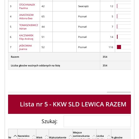
STOCHNIAŁEK
3
42
Swarzędz
12
Paulina
ANASTASOW
4
65
Poznań
5
Aldona Ewa
TOMASZKIEWICZ
5
44
Poznań
7
Adrian
KACZMAREK
6
51
Poznań
14
Filip Andrzej
JAŚKOWIAK
7
52
Poznań
116
Joanna
Razem
354
Liczba głosów ważnych oddanych na listę
354
Lista nr 5 - KKW SLD LEWICA RAZEM
Szukaj:
Miejsce
Nazwisko
zamieszkania
Liczba
Nr
Wiek
Wykształcenie
% głosów