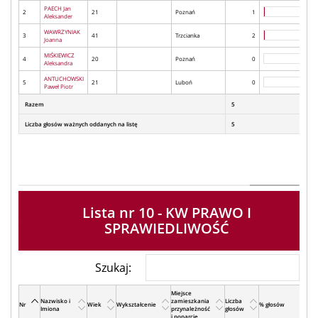
PAECH Jan
2
21
Poznań
1
Aleksander
WAWRZYNIAK
3
41
Trzcianka
2
Joanna
MIŚKIEWICZ
4
20
Poznań
0
Aleksandra
ANTUCHOWSKI
5
21
Luboń
0
Paweł Piotr
Razem
5
Liczba głosów ważnych oddanych na listę
5
Lista nr 10 - KW PRAWO I
SPRAWIEDLIWOŚĆ
Szukaj:
Miejsce
Nazwisko i
zamieszkania
Liczba
Nr
Wiek
Wykształcenie
% głosów
Imiona
przynależność
głosów
i poparcie