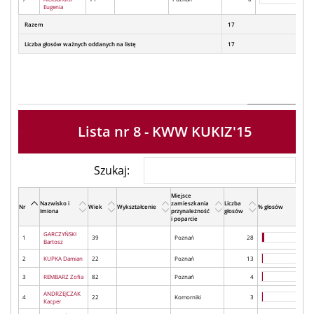
Eugenia
Razem
17
Liczba głosów ważnych oddanych na listę
17
Lista nr 8 - KWW KUKIZ'15
Szukaj:
Miejsce
Nazwisko i
zamieszkania
Liczba
Nr
Wiek
Wykształcenie
% głosów
Imiona
przynależność
głosów
i poparcie
GARCZYŃSKI
1
39
Poznań
28
Bartosz
2
KUPKA Damian
22
Poznań
13
3
REMBARZ Zofia
82
Poznań
4
ANDRZEJCZAK
4
22
Komorniki
3
Kacper