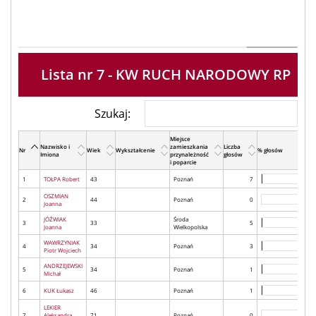
Lista nr 7 - KW RUCH NARODOWY RP
Szukaj:
Miejsce
Nazwisko i
zamieszkania
Liczba
Nr
Wiek
Wykształcenie
% głosów
Imiona
przynależność
głosów
i poparcie
1
TOŁPA Robert
43
Poznań
7
OSZMIAN
2
44
Poznań
0
Joanna
JÓŹWIAK
Środa
3
33
5
Joanna
Wielkopolska
WAWRZYNIAK
4
34
Poznań
3
Piotr Wojciech
ANDRZEJEWSKI
5
34
Poznań
1
Michał
6
KUK Łukasz
46
Poznań
1
LEKIER
7
Aleksandra
71
Poznań
0