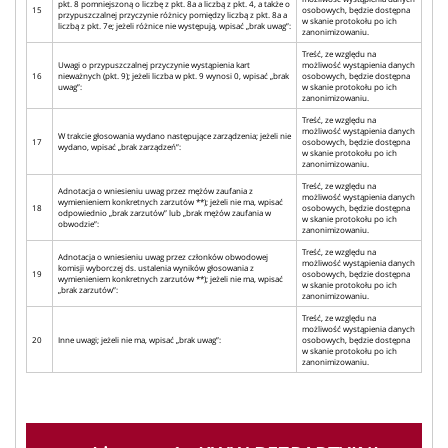
pkt. 8 pomniejszoną o liczbę z pkt. 8a a liczbą z pkt. 4, a także o
15
osobowych, będzie dostępna
przypuszczalnej przyczynie różnicy pomiędzy liczbą z pkt. 8a a
w skanie protokołu po ich
liczbą z pkt. 7e; jeżeli różnice nie występują, wpisać „brak uwag”:
zanonimizowaniu.
Treść, ze względu na
Uwagi o przypuszczalnej przyczynie wystąpienia kart
możliwość wystąpienia danych
16
nieważnych (pkt. 9); jeżeli liczba w pkt. 9 wynosi 0, wpisać „brak
osobowych, będzie dostępna
uwag”:
w skanie protokołu po ich
zanonimizowaniu.
Treść, ze względu na
możliwość wystąpienia danych
W trakcie głosowania wydano następujące zarządzenia; jeżeli nie
17
osobowych, będzie dostępna
wydano, wpisać „brak zarządzeń”:
w skanie protokołu po ich
zanonimizowaniu.
Treść, ze względu na
Adnotacja o wniesieniu uwag przez mężów zaufania z
możliwość wystąpienia danych
wymienieniem konkretnych zarzutów **); jeżeli nie ma, wpisać
18
osobowych, będzie dostępna
odpowiednio „brak zarzutów” lub „brak mężów zaufania w
w skanie protokołu po ich
obwodzie”:
zanonimizowaniu.
Treść, ze względu na
Adnotacja o wniesieniu uwag przez członków obwodowej
możliwość wystąpienia danych
komisji wyborczej ds. ustalenia wyników głosowania z
19
osobowych, będzie dostępna
wymienieniem konkretnych zarzutów **); jeżeli nie ma, wpisać
w skanie protokołu po ich
„brak zarzutów”:
zanonimizowaniu.
Treść, ze względu na
możliwość wystąpienia danych
20
Inne uwagi; jeżeli nie ma, wpisać „brak uwag”:
osobowych, będzie dostępna
w skanie protokołu po ich
zanonimizowaniu.