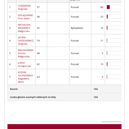
CZERWIŃSKI
1
57
Poznań
89
Zbigniew
SZELĄGOWSKI
2
48
Poznań
25
Piotr Adam
MICHALSKA-
3
MICKIEWICZ
55
Rybojedzko
15
Małgorzata
JACYNA-
4
ONYSZKIEWICZ
74
Poznań
11
Zbigniew
MĄCZKOWSKA
5
Dorota
48
Poznań
5
Małgorzata
JURGA
6
62
Poznań
15
Grzegorz Jan
KODYM-
SULANOWSKA
7
63
Poznań
6
Magdalena
Maria
Razem
166
Liczba głosów ważnych oddanych na listę
166