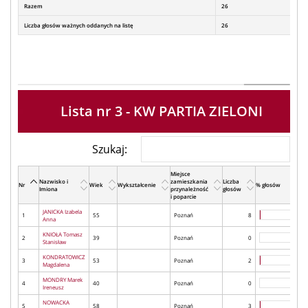
Razem
26
Liczba głosów ważnych oddanych na listę
26
Lista nr 3 - KW PARTIA ZIELONI
Szukaj:
Miejsce
Nazwisko i
zamieszkania
Liczba
Nr
Wiek
Wykształcenie
% głosów
Imiona
przynależność
głosów
i poparcie
JANICKA Izabela
1
55
Poznań
8
Anna
KNIOŁA Tomasz
2
39
Poznań
0
Stanisław
KONDRATOWICZ
3
53
Poznań
2
Magdalena
MONDRY Marek
4
40
Poznań
0
Ireneusz
NOWACKA
5
58
Poznań
3