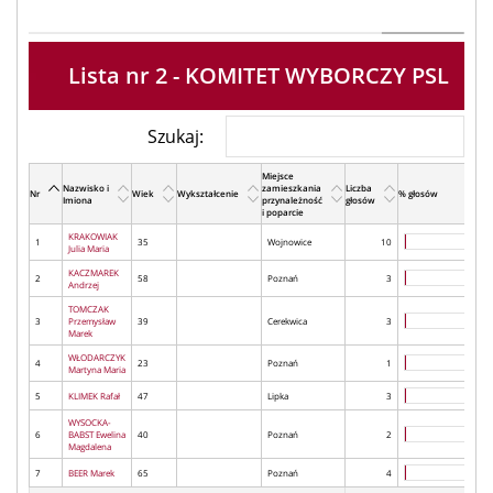
Lista nr 2 - KOMITET WYBORCZY PSL
Szukaj:
Miejsce
Nazwisko i
zamieszkania
Liczba
Nr
Wiek
Wykształcenie
% głosów
Imiona
przynależność
głosów
i poparcie
KRAKOWIAK
1
35
Wojnowice
10
Julia Maria
KACZMAREK
2
58
Poznań
3
Andrzej
TOMCZAK
3
Przemysław
39
Cerekwica
3
Marek
WŁODARCZYK
4
23
Poznań
1
Martyna Maria
5
KLIMEK Rafał
47
Lipka
3
WYSOCKA-
6
BABST Ewelina
40
Poznań
2
Magdalena
7
BEER Marek
65
Poznań
4