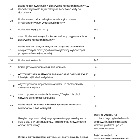
Liczba kopert zwrotnych w głosowaniu korespondencyjnym, w
7d
których znajdowała się niezaklejona koperta na karty do
0
głosowania
Liczba kopert na karty do głosowania w głosowaniu
7e
1
korespondencyjnym wrzuconych do urny
8
Liczba kart wyjętych z urny
965
w tym liczba kart wyjętych z kopert na karty do głosowania w
8a
1
głosowaniu korespondencyjnym
Liczba kart nieważnych (innych niż urzędowo ustalone lub
9
nieopatrzonych pieczęcią obwodowej komisji wyborczej ds.
0
przeprowadzenia głosowania)
10
Liczba kart ważnych
965
11
Liczba głosów nieważnych (z kart ważnych)
56
w tym z powodu postawienia znaku „X” obok nazwiska dwóch
11a
15
lub większej liczby kandydatów
w tym z powodu niepostawienia znaku „X” obok nazwiska
11b
41
żadnego kandydata
w tym z powodu postawienia znaku „X” wyłącznie obok
11c
0
nazwiska skreślonego kandydata
Liczba głosów ważnych oddanych łącznie na wszystkich
12
909
kandydatów (z kart ważnych)
Treść, ze względu na
Uwagi o przypuszczalnej przyczynie różnicy pomiędzy sumą
możliwość wystąpienia danych
14
liczb z pkt. 3 i 4 a liczbą z pkt. 2; jeżeli różnica nie występuje,
osobowych, będzie dostępna
wpisać „brak uwag”:
w skanie protokołu po ich
zanonimizowaniu.
Treść, ze względu na
Uwagi o przypuszczalnej przyczynie różnicy pomiędzy liczbą z
możliwość wystąpienia danych