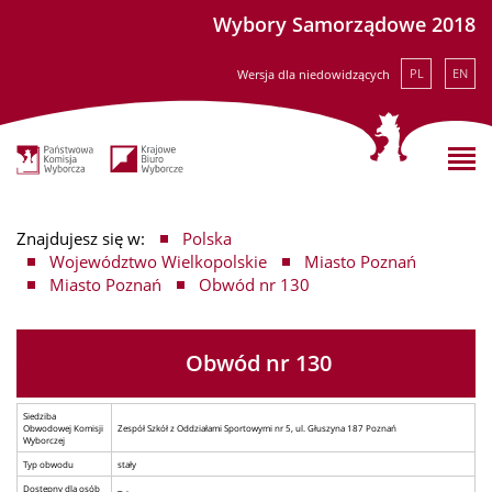
Wybory Samorządowe 2018
PL
EN
Wersja dla niedowidzących
Znajdujesz się w:
Polska
Województwo Wielkopolskie
Miasto Poznań
Miasto Poznań
Obwód nr 130
Obwód nr 130
Siedziba
Obwodowej Komisji
Zespół Szkół z Oddziałami Sportowymi nr 5, ul. Głuszyna 187 Poznań
Wyborczej
Typ obwodu
stały
Dostępny dla osób