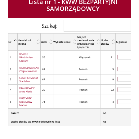
Lista nr 1 - KWW BEZPARTYJNI
SAMORZĄDOWCY
Szukaj:
Miejsce
Nazwisko i
zamieszkania
Liczba
Nr
Wiek
Wykształcenie
% głosów
Imiona
przynależność
głosów
i poparcie
USAREK
1
Włodzimierz
55
Miączynek
21
Czesław
NOWODWORSKA
2
67
Poznań
9
Zbigniewa Anna
CESAR Krzysztof
3
67
Poznań
9
Stanisław
FRANKIEWICZ
4
22
Poznań
22
Anna Maria
DUSZYŃSKI
5
Mieczysław
71
Poznań
4
Marian
Razem
65
Liczba głosów ważnych oddanych na listę
65