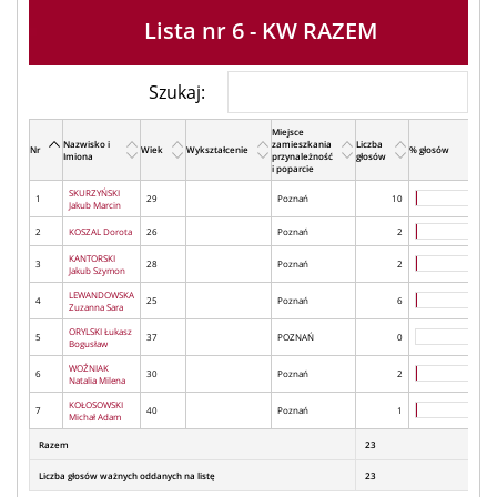
Lista nr 6 - KW RAZEM
Szukaj:
Miejsce
Nazwisko i
zamieszkania
Liczba
Nr
Wiek
Wykształcenie
% głosów
Imiona
przynależność
głosów
i poparcie
SKURZYŃSKI
1
29
Poznań
10
Jakub Marcin
2
KOSZAL Dorota
26
Poznań
2
KANTORSKI
3
28
Poznań
2
Jakub Szymon
LEWANDOWSKA
4
25
Poznań
6
Zuzanna Sara
ORYLSKI Łukasz
5
37
POZNAŃ
0
Bogusław
WOŹNIAK
6
30
Poznań
2
Natalia Milena
KOŁOSOWSKI
7
40
Poznań
1
Michał Adam
Razem
23
Liczba głosów ważnych oddanych na listę
23