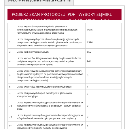
POBIERZ SKAN PROTOKOŁU .PDF - WYBORY SEJMIKU
WOJEWÓDZTWA WIELKOPOLSKIEGO) - OKRĘG NR 1
Liczba wyborców uprawnionych do głosowania
1
(umieszczonych w spisie, z uwzględnieniem dodatkowych
1676
formularzy) w chwili zakończenia głosowania
Liczba otrzymanych przez obwodową komisję wyborczą ds.
2
przeprowadzenia głosowania kart do głosowania, ustalona po
1516
ich przeliczeniu przed rozpoczęciem głosowania
3
Liczba kart niewykorzystanych
552
Liczba wyborców, którym wydano karty do głosowania (liczba
4
podpisów w spisie oraz adnotacje o wydaniu karty bez
964
potwierdzenia podpisem w spisie)
Liczba wyborców głosujących przez pełnomocnika (liczba kart
do głosowania wydanych na podstawie aktów pełnomocnictwa
5
0
otrzymanych przez obwodową komisję wyborczą ds.
przeprowadzenia głosowania)
6
Liczba wyborców, którym wysłano pakiety wyborcze
1
Liczba otrzymanych kopert zwrotnych w głosowaniu
7
1
korespondencyjnym
Liczba kopert zwrotnych w głosowaniu korespondencyjnym, w
7a
których nie było oświadczenia o osobistym i tajnym oddaniu
0
głosu
Liczba kopert zwrotnych w głosowaniu korespondencyjnym, w
7b
0
których oświadczenie nie było podpisane przez wyborcę
Liczba kopert zwrotnych w głosowaniu korespondencyjnym, w
7c
0
których nie było koperty na karty do głosowania