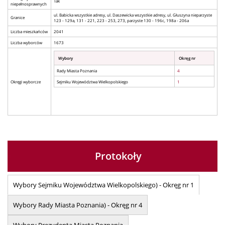
Tak
niepełnosprawnych
ul. Babicka wszystkie adresy, ul. Daszewicka wszystkie adresy, ul. Głuszyna nieparzyste
Granice
123 - 129a, 131 - 221, 223 - 253, 273, parzyste 130 - 196c, 198a - 206a
Liczba mieszkańców
2041
Liczba wyborców
1673
Wybory
Okręg nr
Rady Miasta Poznania
4
Okręgi wyborcze
Sejmiku Województwa Wielkopolskiego
1
Protokoły
Wybory Sejmiku Województwa Wielkopolskiego) - Okręg nr 1
Wybory Rady Miasta Poznania) - Okręg nr 4
Wybory Prezydenta Miasta Poznania