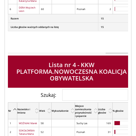
Katarzyna Maria
DERA Wojciech
6
60
Poznań
2
Leon
Razem
15
Liczba głosów ważnych oddanych na listę
15
Lista nr 4 - KKW
PLATFORMA.NOWOCZESNA KOALICJA
OBYWATELSKA
Szukaj:
Miejsce
Nazwisko i
zamieszkania
Liczba
Nr
Wiek
Wykształcenie
% głosów
Imiona
przynależność
głosów
i poparcie
1
WOŹNIAK Marek
58
Suchy Las
169
SOKOŁOWSKA
2
52
Poznań
31
Tatiana Marta