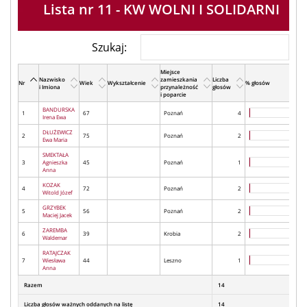
Lista nr 11 - KW WOLNI I SOLIDARNI
Szukaj:
Miejsce
Nazwisko
zamieszkania
Liczba
Nr
Wiek
Wykształcenie
% głosów
i Imiona
przynależność
głosów
i poparcie
BANDURSKA
1
67
Poznań
4
Irena Ewa
DŁUŻEWICZ
2
75
Poznań
2
Ewa Maria
SMEKTAŁA
3
Agnieszka
45
Poznań
1
Anna
KOZAK
4
72
Poznań
2
Witold Józef
GRZYBEK
5
56
Poznań
2
Maciej Jacek
ZAREMBA
6
39
Krobia
2
Waldemar
RATAJCZAK
7
Wiesława
44
Leszno
1
Anna
Razem
14
Liczba głosów ważnych oddanych na listę
14