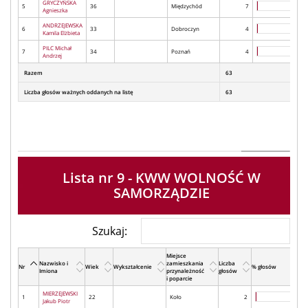
GRYCZYŃSKA
5
36
Międzychód
7
Agnieszka
ANDRZEJEWSKA
6
33
Dobroczyn
4
Kamila Elżbieta
PILC Michał
7
34
Poznań
4
Andrzej
Razem
63
Liczba głosów ważnych oddanych na listę
63
Lista nr 9 - KWW WOLNOŚĆ W
SAMORZĄDZIE
Szukaj:
Miejsce
Nazwisko i
zamieszkania
Liczba
Nr
Wiek
Wykształcenie
% głosów
Imiona
przynależność
głosów
i poparcie
MIERZEJEWSKI
1
22
Koło
2
Jakub Piotr