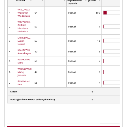
i Imiona
przynależność
głosów
i poparcie
WITKOWSKI
1
Waldemar
64
Poznań
105
Włodzimierz
WIECZOREK-
FILIPIAK
2
57
Poznań
11
Mirosława
Michalina
DUTKIEWICZ
3
Lucjan
57
Poznań
12
Gerard
KONIECZNA
4
40
Poznań
18
Aneta Regina
RZEPKA Ewa
5
69
Poznań
6
Maria
WRÓBLEWSKI
6
Maciej
47
Poznań
2
Jarosław
BUKOWIAN
7
58
Poznań
7
Ewa
Razem
161
Liczba głosów ważnych oddanych na listę
161