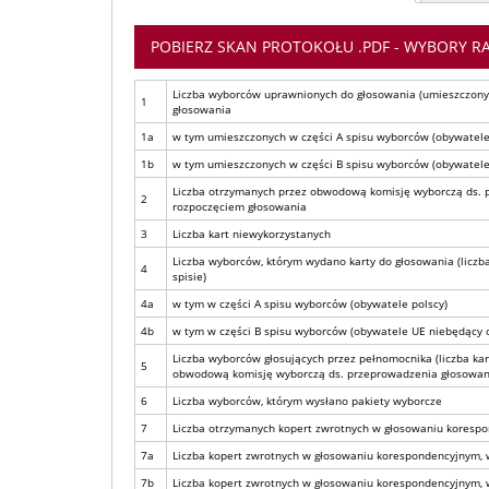
POBIERZ SKAN PROTOKOŁU .PDF - WYBORY RA
Liczba wyborców uprawnionych do głosowania (umieszczonyc
1
głosowania
1a
w tym umieszczonych w części A spisu wyborców (obywatele
1b
w tym umieszczonych w części B spisu wyborców (obywatele
Liczba otrzymanych przez obwodową komisję wyborczą ds. 
2
rozpoczęciem głosowania
3
Liczba kart niewykorzystanych
Liczba wyborców, którym wydano karty do głosowania (licz
4
spisie)
4a
w tym w części A spisu wyborców (obywatele polscy)
4b
w tym w części B spisu wyborców (obywatele UE niebędący
Liczba wyborców głosujących przez pełnomocnika (liczba 
5
obwodową komisję wyborczą ds. przeprowadzenia głosowan
6
Liczba wyborców, którym wysłano pakiety wyborcze
7
Liczba otrzymanych kopert zwrotnych w głosowaniu koresp
7a
Liczba kopert zwrotnych w głosowaniu korespondencyjnym, w 
7b
Liczba kopert zwrotnych w głosowaniu korespondencyjnym, w 