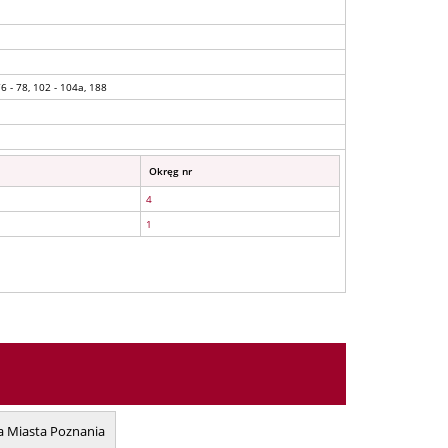
76 - 78, 102 - 104a, 188
Okręg nr
4
1
 Miasta Poznania