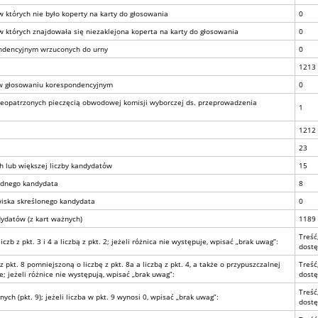
których nie było koperty na karty do głosowania
0
których znajdowała się niezaklejona koperta na karty do głosowania
0
ondencyjnym wrzuconych do urny
0
1213
a w głosowaniu korespondencyjnym
0
 nieopatrzonych pieczęcią obwodowej komisji wyborczej ds. przeprowadzenia
1
1212
23
lub większej liczby kandydatów
15
adnego kandydata
8
iska skreślonego kandydata
0
ydatów (z kart ważnych)
1189
Treść
b z pkt. 3 i 4 a liczbą z pkt. 2; jeżeli różnica nie występuje, wpisać „brak uwag”:
dostę
 pkt. 8 pomniejszoną o liczbę z pkt. 8a a liczbą z pkt. 4, a także o przypuszczalnej
Treść
e; jeżeli różnice nie występują, wpisać „brak uwag”:
dostę
Treść
ch (pkt. 9); jeżeli liczba w pkt. 9 wynosi 0, wpisać „brak uwag”:
dostę