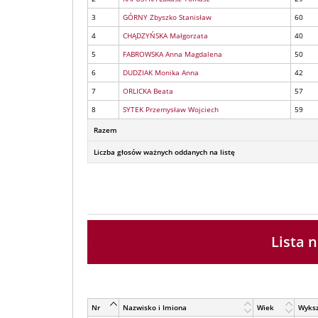
3
GÓRNY Zbyszko Stanisław
60
4
CHĄDZYŃSKA Małgorzata
40
5
FABROWSKA Anna Magdalena
50
6
DUDZIAK Monika Anna
42
7
ORLICKA Beata
57
8
SYTEK Przemysław Wojciech
59
Razem
Liczba głosów ważnych oddanych na listę
Lista
Nr
Nazwisko i Imiona
Wiek
Wyksz