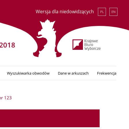
Wersja dla niedowidzących
PL
EN
2018
Wyszukiwarka obwodów
Dane w arkuszach
Frekwencja
r 123