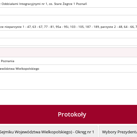
z Oddziałami Integracyjnymi nr 1, os. Stare Żegrze 1 Poznań
ze nieparzyste 1 - 47, 63 - 67, 77 - 81, 95a - 95i, 103 - 105, 187 - 189, parzyste 2 - 48, 64 - 66, 
 Poznania
ewództwa Wielkopolskiego
Protokoły
ejmiku Województwa Wielkopolskiego) - Okręg nr 1
Wybory Prezydenta