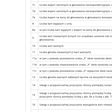
7c
Liczba kopert zwrotnych w głosowaniu korespondencyjnym, w 
7d
Liczba kopert zwrotnych w głosowaniu korespondencyjnym, w 
7e
Liczba kopert na karty do głosowania w głosowaniu koresp
8
Liczba kart wyjętych z urny
8a
w tym liczba kart wyjętych z kopert na karty do głosowani
Liczba kart nieważnych (innych niż urzędowo ustalone lub
9
głosowania)
10
Liczba kart ważnych
11
Liczba głosów nieważnych (z kart ważnych)
11a
w tym z powodu postawienia znaku „X” obok nazwiska dwóch 
11b
w tym z powodu niepostawienia znaku „X” obok nazwiska ż
11c
w tym z powodu postawienia znaku „X” wyłącznie obok nazw
12
Liczba głosów ważnych oddanych łącznie na wszystkich kand
14
Uwagi o przypuszczalnej przyczynie różnicy pomiędzy sumą licz
Uwagi o przypuszczalnej przyczynie różnicy pomiędzy liczbą z
15
przyczynie różnicy pomiędzy liczbą z pkt. 8a a liczbą z pkt. 7
16
Uwagi o przypuszczalnej przyczynie wystąpienia kart nieważny