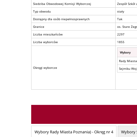
Siedziba Obwodowej Komisji Wyborczej
Zespół Szkół 
Typ obwodu
stały
Dostępny dla osób niepełnosprawnych
Tak
Granice
os. Stare Żegr
Liczba mieszkańców
2297
Liczba wyborców
1855
Wybory
Rady Miasta
Okręgi wyborcze
Sejmiku Woj
Wybory Rady Miasta Poznania) - Okręg nr 4
Wybory S