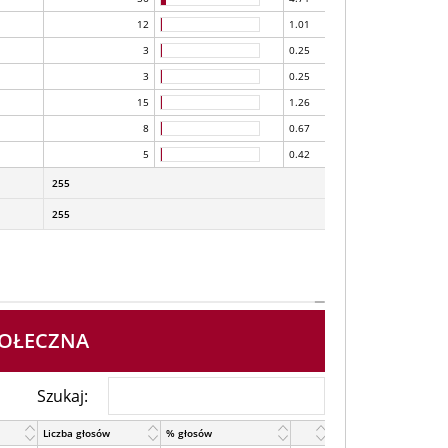
12
1.01
3
0.25
3
0.25
15
1.26
8
0.67
5
0.42
255
255
POŁECZNA
Szukaj:
Liczba głosów
% głosów