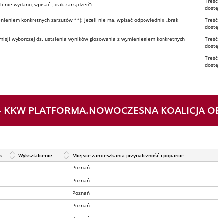
Treść
i nie wydano, wpisać „brak zarządzeń”:
dostę
nieniem konkretnych zarzutów **); jeżeli nie ma, wpisać odpowiednio „brak
Treść
dostę
isji wyborczej ds. ustalenia wyników głosowania z wymienieniem konkretnych
Treść
dostę
Treść
dostę
 4 - KKW PLATFORMA.NOWOCZESNA KOALICJA 
k
Wykształcenie
Miejsce zamieszkania przynależność i poparcie
Poznań
Poznań
Poznań
Poznań