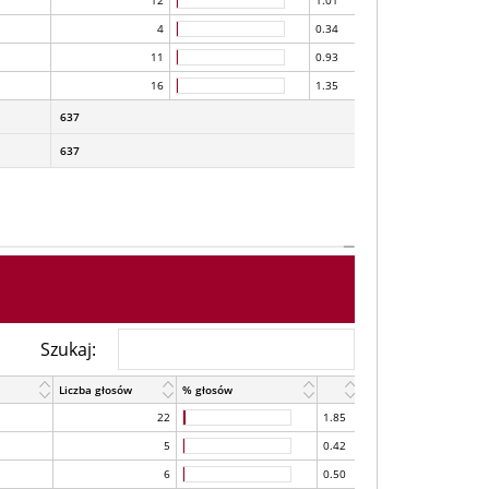
12
1.01
4
0.34
11
0.93
16
1.35
637
637
Szukaj:
Liczba głosów
% głosów
22
1.85
5
0.42
6
0.50