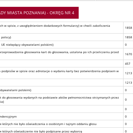
DY MIASTA POZNANIA) - OKRĘG NR 4
h w spisie, z uwzględnieniem dodatkowych formularzy) w chwili zakończenia
1858
 polscy)
1858
 UE niebędący obywatelami polskimi)
0
przeprowadzenia głosowania kart do głosowania, ustalona po ich przeliczeniu przed
1670
457
ba podpisów w spisie oraz adnotacje o wydaniu karty bez potwierdzenia podpisem w
1213
1213
 obywatelami polskimi)
0
kart do głosowania wydanych na podstawie aktów pełnomocnictwa otrzymanych przez
0
ia)
0
ondencyjnym
0
których nie było oświadczenia o osobistym i tajnym oddaniu głosu
0
których oświadczenie nie było podpisane przez wyborcę
0