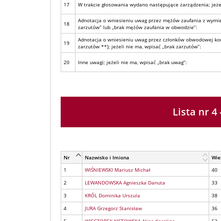
17
W trakcie głosowania wydano następujące zarządzenia; jeżel
Adnotacja o wniesieniu uwag przez mężów zaufania z wymie
18
zarzutów” lub „brak mężów zaufania w obwodzie”:
Adnotacja o wniesieniu uwag przez członków obwodowej kom
19
zarzutów **); jeżeli nie ma, wpisać „brak zarzutów”:
20
Inne uwagi; jeżeli nie ma, wpisać „brak uwag”:
Lista nr
Nr
Nazwisko i Imiona
Wie
1
WIŚNIEWSKI Mariusz Michał
40
2
LEWANDOWSKA Agnieszka Danuta
33
3
KRÓL Dominika Urszula
38
4
JURA Grzegorz Stanisław
36