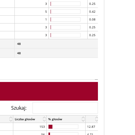
3
0.25
5
0.42
1
0.08
3
0.25
3
0.25
48
48
Szukaj:
Liczba głosów
% głosów
153
12.87
56
4.71