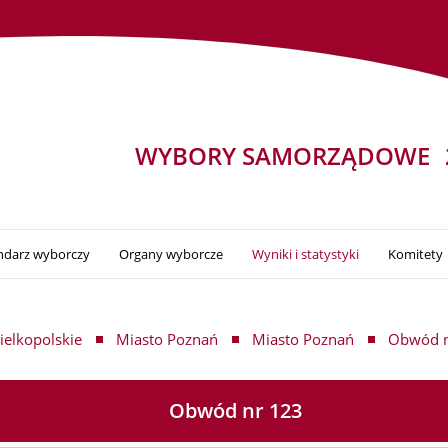
WYBORY SAMORZĄDOWE
ndarz wyborczy
Organy wyborcze
Wyniki i statystyki
Komitety
elkopolskie
Miasto Poznań
Miasto Poznań
Obwód n
Obwód nr 123