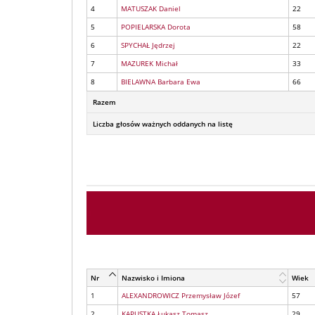
4
MATUSZAK Daniel
22
5
POPIELARSKA Dorota
58
6
SPYCHAŁ Jędrzej
22
7
MAZUREK Michał
33
8
BIELAWNA Barbara Ewa
66
Razem
Liczba głosów ważnych oddanych na listę
Nr
Nazwisko i Imiona
Wiek
1
ALEXANDROWICZ Przemysław Józef
57
2
KAPUSTKA Łukasz Tomasz
29