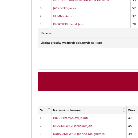
5
WIECZOREK-KISTOWSKA Alina Karolina
53
6
JACYGRAD Jacek
52
7
GUMNY Artur
37
8
KŁOPOCKI Kamil Jan
28
Razem
Liczba głosów ważnych oddanych na listę
Nr
Nazwisko i Imiona
Wiek
1
HINC Przemysław Jakub
47
2
KSIĄŻKIEWICZ Jarosław Jan
45
3
KURASZKIEWICZ Joanna Małgorzata
39