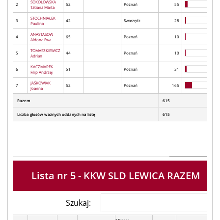
SOKOŁOWSKA
2
52
Poznań
55
Tatiana Marta
STOCHNIAŁEK
3
42
Swarzędz
28
Paulina
ANASTASOW
4
65
Poznań
10
Aldona Ewa
TOMASZKIEWICZ
5
44
Poznań
10
Adrian
KACZMAREK
6
51
Poznań
31
Filip Andrzej
JAŚKOWIAK
7
52
Poznań
165
Joanna
Razem
615
Liczba głosów ważnych oddanych na listę
615
Lista nr 5 - KKW SLD LEWICA RAZEM
Szukaj: