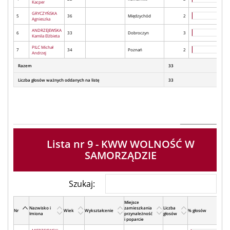
Kacper
GRYCZYŃSKA
5
36
Międzychód
2
Agnieszka
ANDRZEJEWSKA
6
33
Dobroczyn
3
Kamila Elżbieta
PILC Michał
7
34
Poznań
2
Andrzej
Razem
33
Liczba głosów ważnych oddanych na listę
33
Lista nr 9 - KWW WOLNOŚĆ W
SAMORZĄDZIE
Szukaj:
Miejsce
Nazwisko i
zamieszkania
Liczba
Nr
Wiek
Wykształcenie
% głosów
Imiona
przynależność
głosów
i poparcie