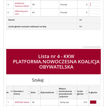
NOWACKA
5
58
Poznań
4
Katarzyna Maria
DERA Wojciech
6
60
Poznań
0
Leon
Razem
14
Liczba głosów ważnych oddanych na listę
14
Lista nr 4 - KKW
PLATFORMA.NOWOCZESNA KOALICJA
OBYWATELSKA
Szukaj:
Miejsce
Nazwisko i
zamieszkania
Liczba
Nr
Wiek
Wykształcenie
% głosów
Imiona
przynależność
głosów
i poparcie
1
WOŹNIAK Marek
58
Suchy Las
316