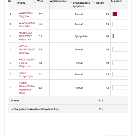
Nr
Wiek
Wykształcenie
% głosów
Imiona
przynależność
głosów
i poparcie
CZERWIŃSKI
1
57
Poznań
183
Zbigniew
SZELĄGOWSKI
2
48
Poznań
25
Piotr Adam
MICHALSKA-
3
MICKIEWICZ
55
Rybojedzko
40
Małgorzata
JACYNA-
4
ONYSZKIEWICZ
74
Poznań
20
Zbigniew
MĄCZKOWSKA
5
Dorota
48
Poznań
10
Małgorzata
JURGA
6
62
Poznań
25
Grzegorz Jan
KODYM-
SULANOWSKA
7
63
Poznań
13
Magdalena
Maria
Razem
316
Liczba głosów ważnych oddanych na listę
316