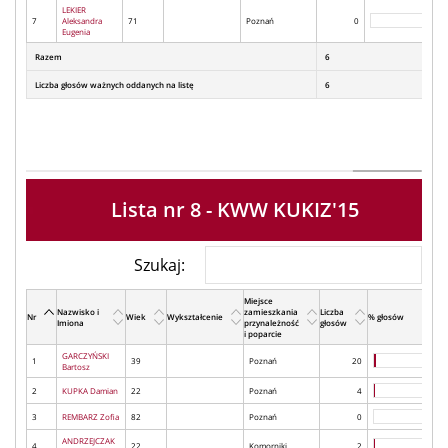
LEKIER
7
Aleksandra
71
Poznań
0
Eugenia
Razem
6
Liczba głosów ważnych oddanych na listę
6
Lista nr 8 - KWW KUKIZ'15
Szukaj:
Miejsce
Nazwisko i
zamieszkania
Liczba
Nr
Wiek
Wykształcenie
% głosów
Imiona
przynależność
głosów
i poparcie
GARCZYŃSKI
1
39
Poznań
20
Bartosz
2
KUPKA Damian
22
Poznań
4
3
REMBARZ Zofia
82
Poznań
0
ANDRZEJCZAK
4
22
Komorniki
2