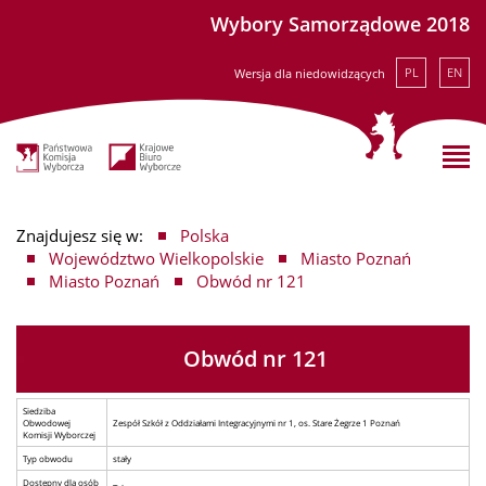
Wybory Samorządowe 2018
PL
EN
Wersja dla niedowidzących
Znajdujesz się w:
Polska
Województwo Wielkopolskie
Miasto Poznań
Miasto Poznań
Obwód nr 121
Obwód nr 121
Siedziba
Obwodowej
Zespół Szkół z Oddziałami Integracyjnymi nr 1, os. Stare Żegrze 1 Poznań
Komisji Wyborczej
Typ obwodu
stały
Dostępny dla osób