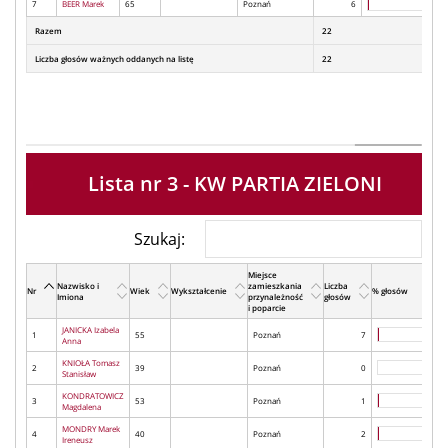
7
BEER Marek
65
Poznań
6
Razem
22
Liczba głosów ważnych oddanych na listę
22
Lista nr 3 - KW PARTIA ZIELONI
Szukaj:
Miejsce
Nazwisko i
zamieszkania
Liczba
Nr
Wiek
Wykształcenie
% głosów
Imiona
przynależność
głosów
i poparcie
JANICKA Izabela
1
55
Poznań
7
Anna
KNIOŁA Tomasz
2
39
Poznań
0
Stanisław
KONDRATOWICZ
3
53
Poznań
1
Magdalena
MONDRY Marek
4
40
Poznań
2
Ireneusz