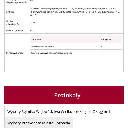
Tak
niepełnosprawnych
ul. Józefa Piłsudskiego parzyste 106 - 116, ul. Morzyczańska nieparzyste 3 - 3B, os.
Granice
Polan wszystkie adresy, os. Stare Żegrze nieparzyste 49 - 61, 69 - 75, parzyste 50 - 62,
68 - 74
Liczba
2285
mieszkańców
Liczba wyborców
1911
Wybory
Okręg nr
Rady Miasta Poznania
4
Okręgi wyborcze
Sejmiku Województwa Wielkopolskiego
1
Protokoły
Wybory Sejmiku Województwa Wielkopolskiego) - Okręg nr 1
Wybory Prezydenta Miasta Poznania