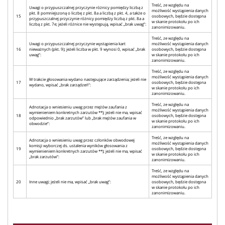
Treść, ze względu na
Uwagi o przypuszczalnej przyczynie różnicy pomiędzy liczbą z
możliwość wystąpienia danych
pkt. 8 pomniejszoną o liczbę z pkt. 8a a liczbą z pkt. 4, a także o
15
osobowych, będzie dostępna
przypuszczalnej przyczynie różnicy pomiędzy liczbą z pkt. 8a a
w skanie protokołu po ich
liczbą z pkt. 7e; jeżeli różnice nie występują, wpisać „brak uwag”:
zanonimizowaniu.
Treść, ze względu na
Uwagi o przypuszczalnej przyczynie wystąpienia kart
możliwość wystąpienia danych
16
nieważnych (pkt. 9); jeżeli liczba w pkt. 9 wynosi 0, wpisać „brak
osobowych, będzie dostępna
uwag”:
w skanie protokołu po ich
zanonimizowaniu.
Treść, ze względu na
możliwość wystąpienia danych
W trakcie głosowania wydano następujące zarządzenia; jeżeli nie
17
osobowych, będzie dostępna
wydano, wpisać „brak zarządzeń”:
w skanie protokołu po ich
zanonimizowaniu.
Treść, ze względu na
Adnotacja o wniesieniu uwag przez mężów zaufania z
możliwość wystąpienia danych
wymienieniem konkretnych zarzutów **); jeżeli nie ma, wpisać
18
osobowych, będzie dostępna
odpowiednio „brak zarzutów” lub „brak mężów zaufania w
w skanie protokołu po ich
obwodzie”:
zanonimizowaniu.
Treść, ze względu na
Adnotacja o wniesieniu uwag przez członków obwodowej
możliwość wystąpienia danych
komisji wyborczej ds. ustalenia wyników głosowania z
19
osobowych, będzie dostępna
wymienieniem konkretnych zarzutów **); jeżeli nie ma, wpisać
w skanie protokołu po ich
„brak zarzutów”:
zanonimizowaniu.
Treść, ze względu na
możliwość wystąpienia danych
20
Inne uwagi; jeżeli nie ma, wpisać „brak uwag”:
osobowych, będzie dostępna
w skanie protokołu po ich
zanonimizowaniu.