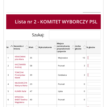
Lista nr 2 - KOMITET WYBORCZY PSL
Szukaj:
Miejsce
Nazwisko i
zamieszkania
Liczba
Nr
Wiek
Wykształcenie
% głosów
Imiona
przynależność
głosów
i poparcie
KRAKOWIAK
1
35
Wojnowice
10
Julia Maria
KACZMAREK
2
58
Poznań
3
Andrzej
TOMCZAK
3
Przemysław
39
Cerekwica
3
Marek
WŁODARCZYK
4
23
Poznań
0
Martyna Maria
5
KLIMEK Rafał
47
Lipka
0
WYSOCKA-
6
BABST Ewelina
40
Poznań
0
Magdalena