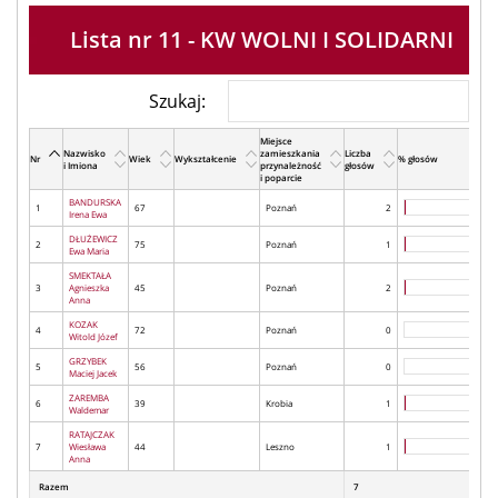
Lista nr 11 - KW WOLNI I SOLIDARNI
Szukaj:
Miejsce
Nazwisko
zamieszkania
Liczba
Nr
Wiek
Wykształcenie
% głosów
i Imiona
przynależność
głosów
i poparcie
BANDURSKA
1
67
Poznań
2
Irena Ewa
DŁUŻEWICZ
2
75
Poznań
1
Ewa Maria
SMEKTAŁA
3
Agnieszka
45
Poznań
2
Anna
KOZAK
4
72
Poznań
0
Witold Józef
GRZYBEK
5
56
Poznań
0
Maciej Jacek
ZAREMBA
6
39
Krobia
1
Waldemar
RATAJCZAK
7
Wiesława
44
Leszno
1
Anna
Razem
7