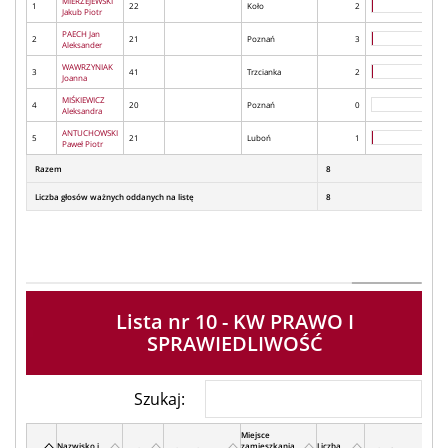
MIERZEJEWSKI
1
22
Koło
2
Jakub Piotr
PAECH Jan
2
21
Poznań
3
Aleksander
WAWRZYNIAK
3
41
Trzcianka
2
Joanna
MIŚKIEWICZ
4
20
Poznań
0
Aleksandra
ANTUCHOWSKI
5
21
Luboń
1
Paweł Piotr
Razem
8
Liczba głosów ważnych oddanych na listę
8
Lista nr 10 - KW PRAWO I
SPRAWIEDLIWOŚĆ
Szukaj:
Miejsce
Nazwisko i
zamieszkania
Liczba