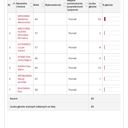
Miejsce
Nazwisko
zamieszkania
Liczba
Nr
Wiek
Wykształcenie
% głosów
i Imiona
przynależność
głosów
i poparcie
WITKOWSKI
1
Waldemar
64
Poznań
54
Włodzimierz
WIECZOREK-
FILIPIAK
2
57
Poznań
2
Mirosława
Michalina
DUTKIEWICZ
3
Lucjan
57
Poznań
8
Gerard
KONIECZNA
4
40
Poznań
9
Aneta Regina
RZEPKA Ewa
5
69
Poznań
10
Maria
WRÓBLEWSKI
6
Maciej
47
Poznań
1
Jarosław
BUKOWIAN
7
58
Poznań
1
Ewa
Razem
85
Liczba głosów ważnych oddanych na listę
85