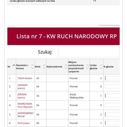
Liczba głosów ważnych oddanych na listę
17
Lista nr 7 - KW RUCH NARODOWY RP
Szukaj:
Miejsce
Nazwisko i
zamieszkania
Liczba
Nr
Wiek
Wykształcenie
% głosów
Imiona
przynależność
głosów
i poparcie
1
TOŁPA Robert
43
Poznań
2
OSZMIAN
2
44
Poznań
0
Joanna
JÓŹWIAK
Środa
3
33
1
Joanna
Wielkopolska
WAWRZYNIAK
4
34
Poznań
0
Piotr Wojciech
ANDRZEJEWSKI
5
34
Poznań
2
Michał
6
KUK Łukasz
46
Poznań
1