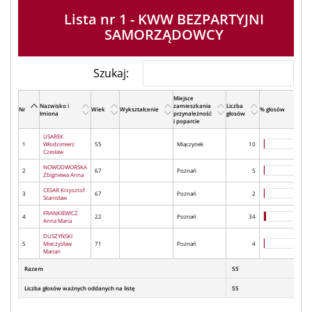
Lista nr 1 - KWW BEZPARTYJNI
SAMORZĄDOWCY
Szukaj:
Miejsce
Nazwisko i
zamieszkania
Liczba
Nr
Wiek
Wykształcenie
% głosów
Imiona
przynależność
głosów
i poparcie
USAREK
1
Włodzimierz
55
Miączynek
10
Czesław
NOWODWORSKA
2
67
Poznań
5
Zbigniewa Anna
CESAR Krzysztof
3
67
Poznań
2
Stanisław
FRANKIEWICZ
4
22
Poznań
34
Anna Maria
DUSZYŃSKI
5
Mieczysław
71
Poznań
4
Marian
Razem
55
Liczba głosów ważnych oddanych na listę
55