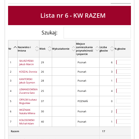
Lista nr 6 - KW RAZEM
Szukaj:
Miejsce
Nazwisko i
zamieszkania
Liczba
Nr
Wiek
Wykształcenie
% głosów
Imiona
przynależność
głosów
i poparcie
SKURZYŃSKI
1
29
Poznań
6
Jakub Marcin
2
KOSZAL Dorota
26
Poznań
3
KANTORSKI
3
28
Poznań
1
Jakub Szymon
LEWANDOWSKA
4
25
Poznań
4
Zuzanna Sara
ORYLSKI Łukasz
5
37
POZNAŃ
0
Bogusław
WOŹNIAK
6
30
Poznań
2
Natalia Milena
KOŁOSOWSKI
7
40
Poznań
1
Michał Adam
Razem
17