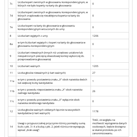
Liczba kopert zwrotnych w głosowaniu korespondencyjnym, w
7c
0
których nie było koperty na karty do głosowania
Liczba kopert zwrotnych w głosowaniu korespondencyjnym, w
7d
których znajdowała się niezaklejona koperta na karty do
0
głosowania
Liczba kopert na karty do głosowania w głosowaniu
7e
0
korespondencyjnym wrzuconych do urny
8
Liczba kart wyjętych z urny
1206
w tym liczba kart wyjętych z kopert na karty do głosowania w
8a
0
głosowaniu korespondencyjnym
Liczba kart nieważnych (innych niż urzędowo ustalone lub
9
nieopatrzonych pieczęcią obwodowej komisji wyborczej ds.
1
przeprowadzenia głosowania)
10
Liczba kart ważnych
1205
11
Liczba głosów nieważnych (z kart ważnych)
27
w tym z powodu postawienia znaku „X” obok nazwiska dwóch
11a
1
lub większej liczby kandydatów
w tym z powodu niepostawienia znaku „X” obok nazwiska
11b
26
żadnego kandydata
w tym z powodu postawienia znaku „X” wyłącznie obok
11c
0
nazwiska skreślonego kandydata
Liczba głosów ważnych oddanych łącznie na wszystkich
12
1178
kandydatów (z kart ważnych)
Treść, ze względu na
Uwagi o przypuszczalnej przyczynie różnicy pomiędzy sumą
możliwość wystąpienia danych
14
liczb z pkt. 3 i 4 a liczbą z pkt. 2; jeżeli różnica nie występuje,
osobowych, będzie dostępna
wpisać „brak uwag”:
w skanie protokołu po ich
zanonimizowaniu.