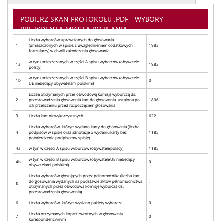
POBIERZ SKAN PROTOKOŁU .PDF - WYBORY
PREZYDENTA MIASTA POZNANIA
Liczba wyborców uprawnionych do głosowania
1
(umieszczonych w spisie, z uwzględnieniem dodatkowych
1983
formularzy) w chwili zakończenia głosowania
w tym umieszczonych w części A spisu wyborców (obywatele
1a
1983
polscy)
w tym umieszczonych w części B spisu wyborców (obywatele
1b
0
UE niebędący obywatelami polskimi)
Liczba otrzymanych przez obwodową komisję wyborczą ds.
2
przeprowadzenia głosowania kart do głosowania, ustalona po
1806
ich przeliczeniu przed rozpoczęciem głosowania
3
Liczba kart niewykorzystanych
622
Liczba wyborców, którym wydano karty do głosowania (liczba
4
podpisów w spisie oraz adnotacje o wydaniu karty bez
1185
potwierdzenia podpisem w spisie)
4a
w tym w części A spisu wyborców (obywatele polscy)
1185
w tym w części B spisu wyborców (obywatele UE niebędący
4b
0
obywatelami polskimi)
Liczba wyborców głosujących przez pełnomocnika (liczba kart
do głosowania wydanych na podstawie aktów pełnomocnictwa
5
1
otrzymanych przez obwodową komisję wyborczą ds.
przeprowadzenia głosowania)
6
Liczba wyborców, którym wysłano pakiety wyborcze
0
Liczba otrzymanych kopert zwrotnych w głosowaniu
7
0
korespondencyjnym