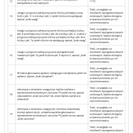
12
1172
kandydatów (z kart ważnych)
Treść, ze względu na
Uwagi o przypuszczalnej przyczynie różnicy pomiędzy sumą
możliwość wystąpienia danych
14
liczb z pkt. 3 i 4 a liczbą z pkt. 2; jeżeli różnica nie występuje,
osobowych, będzie dostępna
wpisać „brak uwag”:
w skanie protokołu po ich
zanonimizowaniu.
Treść, ze względu na
Uwagi o przypuszczalnej przyczynie różnicy pomiędzy liczbą z
możliwość wystąpienia danych
pkt. 8 pomniejszoną o liczbę z pkt. 8a a liczbą z pkt. 4, a także o
15
osobowych, będzie dostępna
przypuszczalnej przyczynie różnicy pomiędzy liczbą z pkt. 8a a
w skanie protokołu po ich
liczbą z pkt. 7e; jeżeli różnice nie występują, wpisać „brak uwag”:
zanonimizowaniu.
Treść, ze względu na
Uwagi o przypuszczalnej przyczynie wystąpienia kart
możliwość wystąpienia danych
16
nieważnych (pkt. 9); jeżeli liczba w pkt. 9 wynosi 0, wpisać „brak
osobowych, będzie dostępna
uwag”:
w skanie protokołu po ich
zanonimizowaniu.
Treść, ze względu na
możliwość wystąpienia danych
W trakcie głosowania wydano następujące zarządzenia; jeżeli nie
17
osobowych, będzie dostępna
wydano, wpisać „brak zarządzeń”:
w skanie protokołu po ich
zanonimizowaniu.
Treść, ze względu na
Adnotacja o wniesieniu uwag przez mężów zaufania z
możliwość wystąpienia danych
wymienieniem konkretnych zarzutów **); jeżeli nie ma, wpisać
18
osobowych, będzie dostępna
odpowiednio „brak zarzutów” lub „brak mężów zaufania w
w skanie protokołu po ich
obwodzie”:
zanonimizowaniu.
Treść, ze względu na
Adnotacja o wniesieniu uwag przez członków obwodowej
możliwość wystąpienia danych
komisji wyborczej ds. ustalenia wyników głosowania z
19
osobowych, będzie dostępna
wymienieniem konkretnych zarzutów **); jeżeli nie ma, wpisać
w skanie protokołu po ich
„brak zarzutów”:
zanonimizowaniu.
Treść, ze względu na
możliwość wystąpienia danych