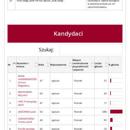
20
Inne uwagi; jeżeli nie ma, wpisać „brak uwag”:
osobowych, będzie dostępna
w skanie protokołu po ich
zanonimizowaniu.
Kandydaci
Szukaj:
Miejsce
Nazwisko i
zamieszkania
Liczba
Nr
Wiek
Wykształcenie
% głosów
Imiona
przynależność
głosów
i poparcie
BONK-
HAMMERMEISTER
1
47
wyższe
Poznań
31
Dorota
Magdalena
BRATKOWSKI
2
60
wyższe
Poznań
20
Wojciech
HINC Przemysław
3
47
wyższe
Poznań
17
Jakub
4
JAŚKOWIAK Jacek
54
wyższe
Poznań
686
LEWANDOWSKI
5
40
wyższe
Poznań
95
Tomasz Jacek
6
PUCEK Jarosław
42
wyższe
Poznań
72