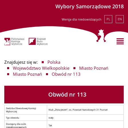
Wybory Samorządowe 2018
PL
EN
Wersja dla niedowidzących
Znajdujesz się w:
Polska
Województwo Wielkopolskie
Miasto Poznań
Miasto Poznań
Obwód nr 113
Obwód nr 113
Siedziba Obwodowej Komisji
Klub „Złota Jesień”, os. Powstań Narodowych 31 Poznań
Wyborczej
Typ obwodu
stały
Dostępny dla osób
Tak
niepełnosprawnych