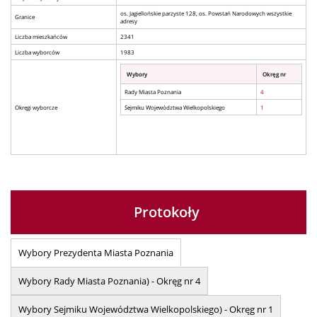
os. Jagiellońskie parzyste 128, os. Powstań Narodowych wszystkie
Granice
adresy
Liczba mieszkańców
2341
Liczba wyborców
1983
Wybory
Okręg nr
Rady Miasta Poznania
4
Okręgi wyborcze
Sejmiku Województwa Wielkopolskiego
1
Protokoły
Wybory Prezydenta Miasta Poznania
Wybory Rady Miasta Poznania) - Okręg nr 4
Wybory Sejmiku Województwa Wielkopolskiego) - Okręg nr 1