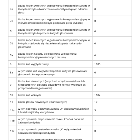
Liczba kopert zwrotnych w głosowaniu korespondencyjnym, w
7a
których nie było oświadczenia o osobistym i tajnym oddaniu
0
głosu
Liczba kopert zwrotnych w głosowaniu korespondencyjnym, w
7b
0
których oświadczenie nie było podpisane przez wyborcę
Liczba kopert zwrotnych w głosowaniu korespondencyjnym, w
7c
0
których nie było koperty na karty do głosowania
Liczba kopert zwrotnych w głosowaniu korespondencyjnym, w
7d
których znajdowała się niezaklejona koperta na karty do
0
głosowania
Liczba kopert na karty do głosowania w głosowaniu
7e
0
korespondencyjnym wrzuconych do urny
8
Liczba kart wyjętych z urny
1185
w tym liczba kart wyjętych z kopert na karty do głosowania w
8a
0
głosowaniu korespondencyjnym
Liczba kart nieważnych (innych niż urzędowo ustalone lub
9
nieopatrzonych pieczęcią obwodowej komisji wyborczej ds.
3
przeprowadzenia głosowania)
10
Liczba kart ważnych
1182
11
Liczba głosów nieważnych (z kart ważnych)
10
w tym z powodu postawienia znaku „X” obok nazwiska dwóch
11a
3
lub większej liczby kandydatów
w tym z powodu niepostawienia znaku „X” obok nazwiska
11b
7
żadnego kandydata
w tym z powodu postawienia znaku „X” wyłącznie obok
11c
0
nazwiska skreślonego kandydata
Liczba głosów ważnych oddanych łącznie na wszystkich