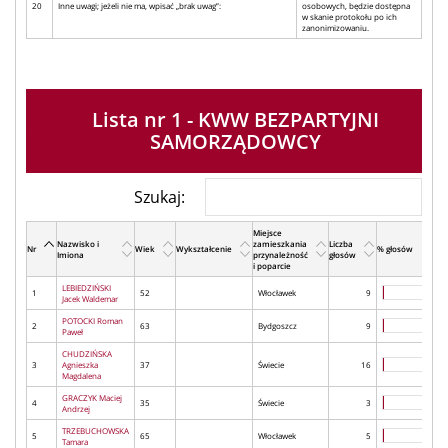
20
Inne uwagi; jeżeli nie ma, wpisać „brak uwag”:
osobowych, będzie dostępna
w skanie protokołu po ich
zanonimizowaniu.
Lista nr 1 - KWW BEZPARTYJNI
SAMORZĄDOWCY
Szukaj:
Miejsce
Nazwisko i
zamieszkania
Liczba
Nr
Wiek
Wykształcenie
% głosów
Imiona
przynależność
głosów
i poparcie
LEBIEDZIŃSKI
1
52
Włocławek
9
Jacek Waldemar
POTOCKI Roman
2
63
Bydgoszcz
9
Paweł
CHUDZIŃSKA
3
Agnieszka
37
Świecie
16
Magdalena
GRACZYK Maciej
4
35
Świecie
3
Andrzej
TRZEBUCHOWSKA
5
65
Włocławek
5
Tamara