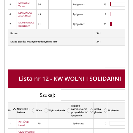
MISIEWICZ
5
56
Bydgoszcz
23
Teresa
SZYMAŃSKA
6
49
Bydgoszcz
9
Anna-Maria
DOMBROWICZ
7
71
Bydgoszcz
75
Konstanty
Razem
341
Liczba głosów ważnych oddanych na listę
341
Lista nr 12 - KW WOLNI I SOLIDARNI
Szukaj:
Miejsce
Nazwisko i
zamieszkania
Liczba
Nr
Wiek
Wykształcenie
% głosów
Imiona
przynależność
głosów
i poparcie
ZIELIŃSKI
1
70
Bydgoszcz
0
Leszek
GŁADYKOWSKI