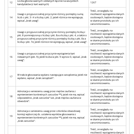
Liczba głosów ważnych oddanych łącznie na wszystkich
12
1267
kandydatów (z kart ważnych)
Treść, ze względu na
Uwagi o przypuszczalnej przyczynie różnicy pomiędzy sumą
możliwość wystąpienia danych
14
liczb z pkt. 3 i 4 a liczbą z pkt. 2; jeżeli różnica nie występuje,
osobowych, będzie dostępna
wpisać „brak uwag”:
w skanie protokołu po ich
zanonimizowaniu.
Treść, ze względu na
Uwagi o przypuszczalnej przyczynie różnicy pomiędzy liczbą z
możliwość wystąpienia danych
pkt. 8 pomniejszoną o liczbę z pkt. 8a a liczbą z pkt. 4, a także o
15
osobowych, będzie dostępna
przypuszczalnej przyczynie różnicy pomiędzy liczbą z pkt. 8a a
w skanie protokołu po ich
liczbą z pkt. 7e; jeżeli różnice nie występują, wpisać „brak uwag”:
zanonimizowaniu.
Treść, ze względu na
Uwagi o przypuszczalnej przyczynie wystąpienia kart
możliwość wystąpienia danych
16
nieważnych (pkt. 9); jeżeli liczba w pkt. 9 wynosi 0, wpisać „brak
osobowych, będzie dostępna
uwag”:
w skanie protokołu po ich
zanonimizowaniu.
Treść, ze względu na
możliwość wystąpienia danych
W trakcie głosowania wydano następujące zarządzenia; jeżeli nie
17
osobowych, będzie dostępna
wydano, wpisać „brak zarządzeń”:
w skanie protokołu po ich
zanonimizowaniu.
Treść, ze względu na
Adnotacja o wniesieniu uwag przez mężów zaufania z
możliwość wystąpienia danych
wymienieniem konkretnych zarzutów **); jeżeli nie ma, wpisać
18
osobowych, będzie dostępna
odpowiednio „brak zarzutów” lub „brak mężów zaufania w
w skanie protokołu po ich
obwodzie”:
zanonimizowaniu.
Treść, ze względu na
Adnotacja o wniesieniu uwag przez członków obwodowej
możliwość wystąpienia danych
komisji wyborczej ds. ustalenia wyników głosowania z
19
osobowych, będzie dostępna
wymienieniem konkretnych zarzutów **); jeżeli nie ma, wpisać
w skanie protokołu po ich
„brak zarzutów”:
zanonimizowaniu.
Treść, ze względu na
możliwość wystąpienia danych