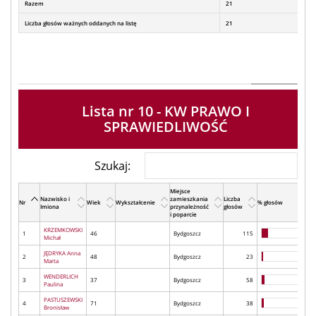
Razem
21
Liczba głosów ważnych oddanych na listę
21
Lista nr 10 - KW PRAWO I
SPRAWIEDLIWOŚĆ
Szukaj:
Miejsce
Nazwisko i
zamieszkania
Liczba
Nr
Wiek
Wykształcenie
% głosów
Imiona
przynależność
głosów
i poparcie
KRZEMKOWSKI
1
46
Bydgoszcz
115
Michał
JĘDRYKA Anna
2
48
Bydgoszcz
23
Marta
WENDERLICH
3
37
Bydgoszcz
58
Paulina
PASTUSZEWSKI
4
71
Bydgoszcz
38
Bronisław