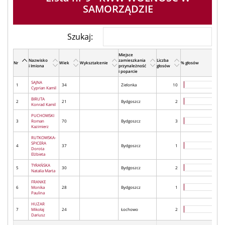
SAMORZĄDZIE
Szukaj:
Miejsce
Nazwisko
zamieszkania
Liczba
Nr
Wiek
Wykształcenie
% głosów
i Imiona
przynależność
głosów
i poparcie
SAJNA
1
34
Zielonka
10
Cyprian Kamil
BIRUTA
2
21
Bydgoszcz
2
Konrad Kamil
PUCHOWSKI
3
Roman
70
Bydgoszcz
3
Kazimierz
RUTKOWSKA-
SPICERA
4
37
Bydgoszcz
1
Dorota
Elżbieta
TYRAŃSKA
5
30
Bydgoszcz
2
Natalia Marta
FRANKE
6
Monika
28
Bydgoszcz
1
Paulina
HUZAR
7
Mikołaj
24
Łochowo
2
Dariusz