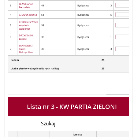
BŁASIK Anna
3
41
Bydgoszcz
3
Bernadeta
4
GRADEK Jolanta
56
Bydgoszcz
5
KOKOSZCZYŃSKI
5
Wojciech
58
Bydgoszcz
1
Waldemar
DRZYCIMSKI
6
36
Bydgoszcz
1
Łukasz
SANKOWSKI
7
Paweł
36
Bydgoszcz
3
Maksymilian
Razem
25
Liczba głosów ważnych oddanych na listę
25
Lista nr 3 - KW PARTIA ZIELONI
Szukaj:
Miejsce