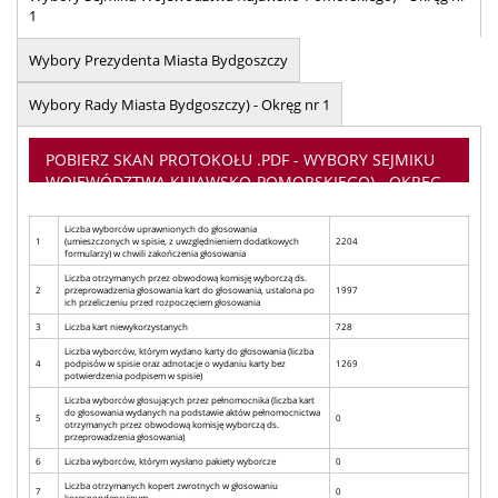
1
Wybory Prezydenta Miasta Bydgoszczy
Wybory Rady Miasta Bydgoszczy) - Okręg nr 1
POBIERZ SKAN PROTOKOŁU .PDF - WYBORY SEJMIKU
WOJEWÓDZTWA KUJAWSKO-POMORSKIEGO) - OKRĘG
NR 1
Liczba wyborców uprawnionych do głosowania
1
(umieszczonych w spisie, z uwzględnieniem dodatkowych
2204
formularzy) w chwili zakończenia głosowania
Liczba otrzymanych przez obwodową komisję wyborczą ds.
2
przeprowadzenia głosowania kart do głosowania, ustalona po
1997
ich przeliczeniu przed rozpoczęciem głosowania
3
Liczba kart niewykorzystanych
728
Liczba wyborców, którym wydano karty do głosowania (liczba
4
podpisów w spisie oraz adnotacje o wydaniu karty bez
1269
potwierdzenia podpisem w spisie)
Liczba wyborców głosujących przez pełnomocnika (liczba kart
do głosowania wydanych na podstawie aktów pełnomocnictwa
5
0
otrzymanych przez obwodową komisję wyborczą ds.
przeprowadzenia głosowania)
6
Liczba wyborców, którym wysłano pakiety wyborcze
0
Liczba otrzymanych kopert zwrotnych w głosowaniu
7
0
korespondencyjnym