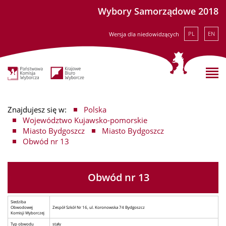
Wybory Samorządowe 2018
PL
EN
Wersja dla niedowidzących
Znajdujesz się w:
Polska
Województwo Kujawsko-pomorskie
Miasto Bydgoszcz
Miasto Bydgoszcz
Obwód nr 13
Obwód nr 13
Siedziba
Obwodowej
Zespół Szkół Nr 16, ul. Koronowska 74 Bydgoszcz
Komisji Wyborczej
Typ obwodu
stały