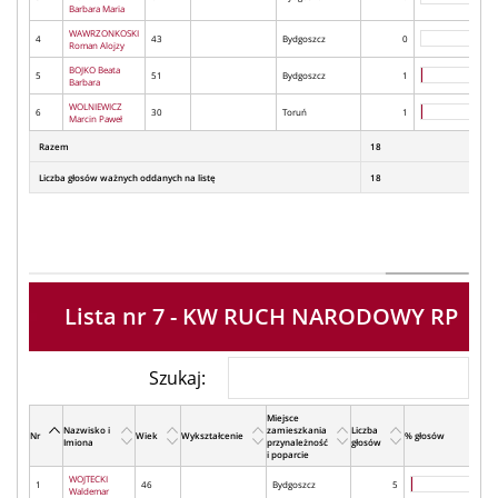
Barbara Maria
WAWRZONKOSKI
4
43
Bydgoszcz
0
Roman Alojzy
BOJKO Beata
5
51
Bydgoszcz
1
Barbara
WOLNIEWICZ
6
30
Toruń
1
Marcin Paweł
Razem
18
Liczba głosów ważnych oddanych na listę
18
Lista nr 7 - KW RUCH NARODOWY RP
Szukaj:
Miejsce
Nazwisko i
zamieszkania
Liczba
Nr
Wiek
Wykształcenie
% głosów
Imiona
przynależność
głosów
i poparcie
WOJTECKI
1
46
Bydgoszcz
5
Waldemar