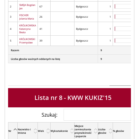
SMEJA Bogdan
2
67
Bydgoszcz
1
Jan
FISCHER
3
26
Bydgoszcz
1
Jolanta Maria
KRÓLIKOWSKA
4
Katarzyna
41
Bydgoszcz
1
Beata
KRÓLIKOWSKI
5
39
Bydgoszcz
1
Przemysław
Razem
9
Liczba głosów ważnych oddanych na listę
9
Lista nr 8 - KWW KUKIZ'15
Szukaj:
Miejsce
Nazwisko i
zamieszkania
Liczba
Nr
Wiek
Wykształcenie
% głosów
Imiona
przynależność
głosów
i poparcie