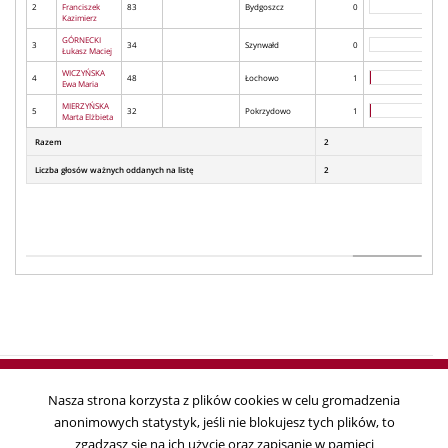
2
Franciszek
83
Bydgoszcz
0
Kazimierz
GÓRNECKI
3
34
Szynwałd
0
Łukasz Maciej
WICZYŃSKA
4
48
Łochowo
1
Ewa Maria
MIERZYŃSKA
5
32
Pokrzydowo
1
Marta Elżbieta
Razem
2
Liczba głosów ważnych oddanych na listę
2
Nasza strona korzysta z plików cookies w celu gromadzenia
anonimowych statystyk, jeśli nie blokujesz tych plików, to
Copyright © 2018
zgadzasz się na ich użycie oraz zapisanie w pamięci