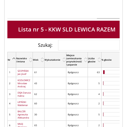
Lista nr 5 - KKW SLD LEWICA RAZEM
Szukaj:
Miejsce
Nazwisko
zamieszkania
Liczba
Nr
Wiek
Wykształcenie
% głosów
i Imiona
przynależność
głosów
i poparcie
SZOPIŃSKI
1
61
Bydgoszcz
63
Jan Józef
KOZŁOWICZ
2
Mirosław
43
Bydgoszcz
5
Andrzej
DEJA Danuta
3
62
Bydgoszcz
4
Halina
LIPIŃSKI
4
60
Bydgoszcz
2
Waldemar
BALCER
5
Agnieszka
30
Bydgoszcz
5
Aleksandra
MILEJ
6
65
Bydgoszcz
2
Zbigniew