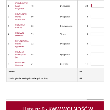
KWIATKOWSKI
1
Karol
48
Bydgoszcz
34
Krzysztof
KOWALCZYK
2
Marek
69
Bydgoszcz
4
Władysław
KOTULSKA
3
62
Drzewianowo
13
Barbara
KUGLARZ
4
39
Sienno
5
Sławomir
RĘPUSZEWSKA
5
Halina
32
Bydgoszcz
0
Agnieszka
PROCZEK
6
Przemysław
45
Bydgoszcz
2
Jan
SIEWIERSKA
7
31
Borówno
11
Malwina
Razem
69
Liczba głosów ważnych oddanych na listę
69
Lista nr 9 - KWW WOLNOŚĆ W