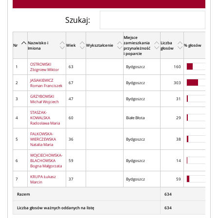
Szukaj:
Miejsce
Nazwisko i
zamieszkania
Liczba
Nr
Wiek
Wykształcenie
% głosów
Imiona
przynależność
głosów
i poparcie
OSTROWSKI
1
63
Bydgoszcz
160
Zbigniew Wiktor
JASIAKIEWICZ
2
67
Bydgoszcz
303
Roman Franciszek
GRZYBOWSKI
3
47
Bydgoszcz
31
Michał Wojciech
STASZAK-
4
KOWALSKA
60
Białe Błota
29
Radosława Maria
FALKOWSKA-
5
WIERCZEWSKA
36
Bydgoszcz
38
Natalia Maria
WOJCIECHOWSKA-
6
BLACHOWSKA
59
Bydgoszcz
14
Bogna Małgorzata
KRUPA Łukasz
7
37
Bydgoszcz
59
Marcin
Razem
634
Liczba głosów ważnych oddanych na listę
634