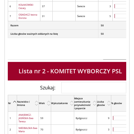
KOŁAKOWSKI
6
37
Świecie
3
Cezary
OSIADACZ Iwona
7
31
Świecie
5
Dorota
Razem
50
Liczba głosów ważnych oddanych na listę
50
Lista nr 2 - KOMITET WYBORCZY PSL
Szukaj:
Miejsce
Nazwisko i
zamieszkania
Liczba
Nr
Wiek
Wykształcenie
% głosów
Imiona
przynależność
głosów
i poparcie
ANKIEWICZ-
1
JASIŃSKA Ewa
59
Bydgoszcz
9
Teresa
NIEDBALSKA Ewa
2
70
Bydgoszcz
3
Maria