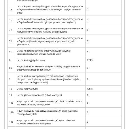
Liczba kopert zwrotnych w głosowaniu korespondencyjnym, w
7a
których nie było oświadczenia o osobistym i tajnym oddaniu
0
głosu
Liczba kopert zwrotnych w głosowaniu korespondencyjnym, w
7b
0
których oświadczenie nie było podpisane przez wyborcę
Liczba kopert zwrotnych w głosowaniu korespondencyjnym, w
7c
0
których nie było koperty na karty do głosowania
Liczba kopert zwrotnych w głosowaniu korespondencyjnym, w
7d
których znajdowała się niezaklejona koperta na karty do
0
głosowania
Liczba kopert na karty do głosowania w głosowaniu
7e
0
korespondencyjnym wrzuconych do urny
8
Liczba kart wyjętych z urny
1279
w tym liczba kart wyjętych z kopert na karty do głosowania w
8a
0
głosowaniu korespondencyjnym
Liczba kart nieważnych (innych niż urzędowo ustalone lub
9
nieopatrzonych pieczęcią obwodowej komisji wyborczej ds.
1
przeprowadzenia głosowania)
10
Liczba kart ważnych
1278
11
Liczba głosów nieważnych (z kart ważnych)
11
w tym z powodu postawienia znaku „X” obok nazwiska dwóch
11a
5
lub większej liczby kandydatów
w tym z powodu niepostawienia znaku „X” obok nazwiska
11b
6
żadnego kandydata
w tym z powodu postawienia znaku „X” wyłącznie obok
11c
0
nazwiska skreślonego kandydata