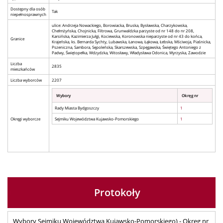
Dostępny dla osób
Tak
niepełnosprawnych
ulice: Andrzeja Nowackiego, Borowiacka, Bruska, Bysławska, Charzykowska,
Chełmżyńska, Chojnicka, Filtrowa, Grunwaldzka parzyste od nr 148 do nr 208,
Karsińska, Kazimierza Jułgi, Kociewska, Koronowska nieparzyste od nr 43 do końca,
Granice
Krajeńska, ks. Bernarda Sychty, Lubawska, Łanowa, Łąkowa, Łebska, Mściwoja, Piaśnicka,
Pszeniczna, Sambora, Sępoleńska, Skarszewska, Szpęgawska, Świętego Antoniego z
Padwy, Świętopełka, Wdzydzka, Witosławy, Władysława Odonica, Wyrzyska, Zawodzie
Liczba
2835
mieszkańców
Liczba wyborców
2207
Wybory
Okręg nr
Rady Miasta Bydgoszczy
1
Okręgi wyborcze
Sejmiku Województwa Kujawsko-Pomorskiego
1
Protokoły
Wybory Sejmiku Województwa Kujawsko-Pomorskiego) - Okręg nr