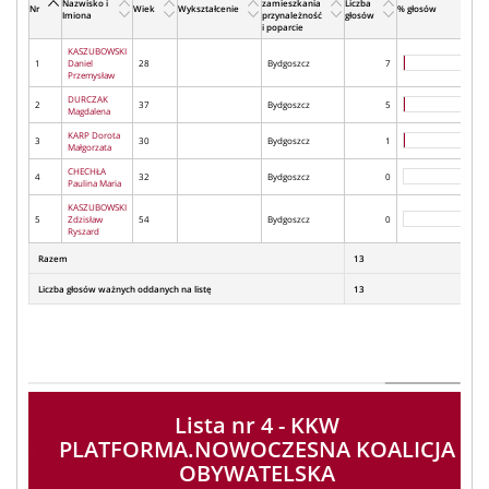
Nazwisko i
zamieszkania
Liczba
Nr
Wiek
Wykształcenie
% głosów
Imiona
przynależność
głosów
i poparcie
KASZUBOWSKI
1
Daniel
28
Bydgoszcz
7
Przemysław
DURCZAK
2
37
Bydgoszcz
5
Magdalena
KARP Dorota
3
30
Bydgoszcz
1
Małgorzata
CHECHŁA
4
32
Bydgoszcz
0
Paulina Maria
KASZUBOWSKI
5
Zdzisław
54
Bydgoszcz
0
Ryszard
Razem
13
Liczba głosów ważnych oddanych na listę
13
Lista nr 4 - KKW
PLATFORMA.NOWOCZESNA KOALICJA
OBYWATELSKA