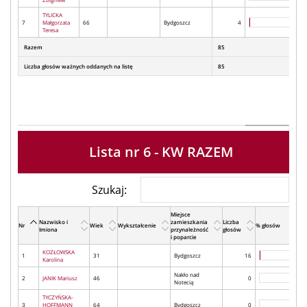
TYLICKA
7
Małgorzata
66
Bydgoszcz
4
Teresa
Razem
85
Liczba głosów ważnych oddanych na listę
85
Lista nr 6 - KW RAZEM
Szukaj:
Miejsce
Nazwisko i
zamieszkania
Liczba
Nr
Wiek
Wykształcenie
% głosów
Imiona
przynależność
głosów
i poparcie
KOZŁOWSKA
1
31
Bydgoszcz
16
Karolina
Nakło nad
2
JANIK Mariusz
46
0
Notecią
TYCZYŃSKA-
3
HOFFMANN
64
Bydgoszcz
0