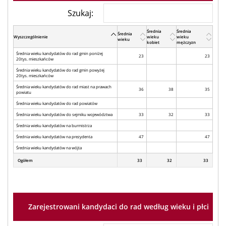
Szukaj:
Średnia
Średnia
Średnia
Wyszczególnienie
wieku
wieku
wieku
kobiet
mężczyzn
Średnia wieku kandydatów do rad gmin poniżej
23
23
20tys. mieszkańców
Średnia wieku kandydatów do rad gmin powyżej
20tys. mieszkańców
Średnia wieku kandydatów do rad miast na prawach
36
38
35
powiatu
Średnia wieku kandydatów do rad powiatów
Średnia wieku kandydatów do sejmiku województwa
33
32
33
Średnia wieku kandydatów na burmistrza
Średnia wieku kandydatów na prezydenta
47
47
Średnia wieku kandydatów na wójta
Ogółem
33
32
33
Zarejestrowani kandydaci do rad według wieku i płci