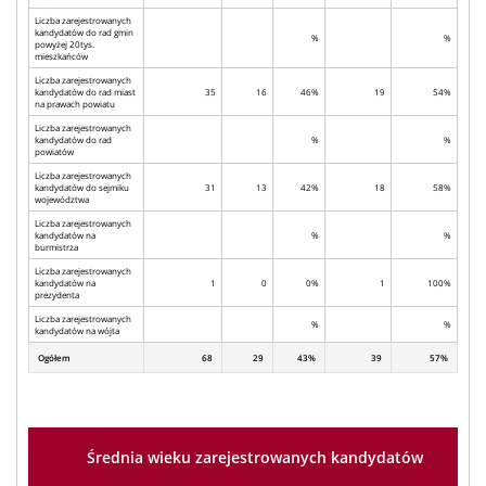
Liczba zarejestrowanych
kandydatów do rad gmin
%
%
powyżej 20tys.
mieszkańców
Liczba zarejestrowanych
kandydatów do rad miast
35
16
46%
19
54%
na prawach powiatu
Liczba zarejestrowanych
kandydatów do rad
%
%
powiatów
Liczba zarejestrowanych
kandydatów do sejmiku
31
13
42%
18
58%
województwa
Liczba zarejestrowanych
kandydatów na
%
%
burmistrza
Liczba zarejestrowanych
kandydatów na
1
0
0%
1
100%
prezydenta
Liczba zarejestrowanych
%
%
kandydatów na wójta
Ogółem
68
29
43%
39
57%
Średnia wieku zarejestrowanych kandydatów