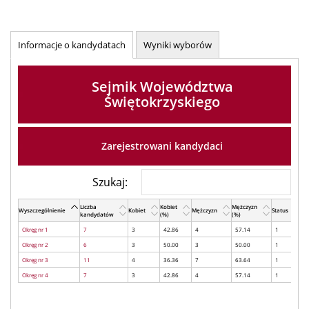
Informacje o kandydatach
Wyniki wyborów
Sejmik Województwa
Świętokrzyskiego
Zarejestrowani kandydaci
Szukaj:
Liczba
Kobiet
Mężczyzn
Wyszczególnienie
Kobiet
Mężczyzn
Status
kandydatów
(%)
(%)
Okręg nr 1
7
3
42.86
4
57.14
1
Okręg nr 2
6
3
50.00
3
50.00
1
Okręg nr 3
11
4
36.36
7
63.64
1
Okręg nr 4
7
3
42.86
4
57.14
1