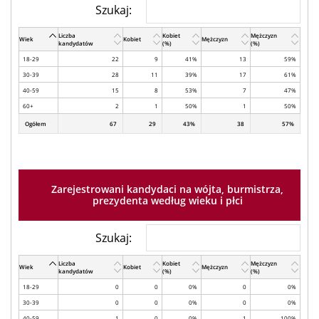
Szukaj:
Liczba
Kobiet
Mężczyzn
Wiek
Kobiet
Mężczyzn
kandydatów
(%)
(%)
18-29
22
9
41%
13
59%
30-39
28
11
39%
17
61%
40-59
15
8
53%
7
47%
60+
2
1
50%
1
50%
Ogółem
67
29
43%
38
57%
Zarejestrowani kandydaci na wójta, burmistrza,
prezydenta według wieku i płci
Szukaj:
Liczba
Kobiet
Mężczyzn
Wiek
Kobiet
Mężczyzn
kandydatów
(%)
(%)
18-29
0
0
0%
0
0%
30-39
0
0
0%
0
0%
40-59
1
0
0%
1
100%