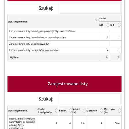
Szukaj:
Liczba
Wyszczególnienie
List
rad
Zarejestrowane listy do rad gmin powyżej 20tys. mieszkańców
Zarejestrowane listy do rad miast na prawach powiatu
5
1
Zarejestrowane listy do rad powiatów
Zarejestrowane listy do sejmików województw
4
1
Ogółem
9
2
Zarejestrowane listy
Szukaj:
Liczba
Kobiet
Mężczyzn
Wyszczególnienie
Kobiet
Mężczyzn
kandydatów
(%)
(%)
Liczba zarejestrowanych
kandydatów do rad gmin
1
0
0%
1
100%
poniżej 20tys.
mieszkańców