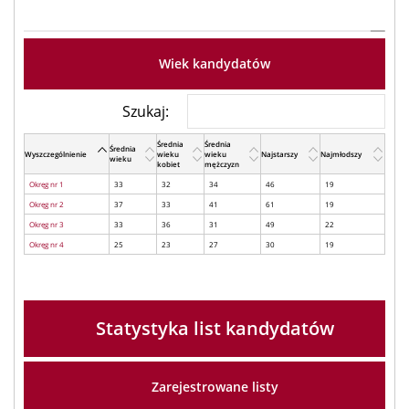
Wiek kandydatów
Szukaj:
Średnia
Średnia
Średnia
Wyszczególnienie
wieku
wieku
Najstarszy
Najmłodszy
wieku
kobiet
mężczyzn
Okręg nr 1
33
32
34
46
19
Okręg nr 2
37
33
41
61
19
Okręg nr 3
33
36
31
49
22
Okręg nr 4
25
23
27
30
19
Statystyka list kandydatów
Zarejestrowane listy