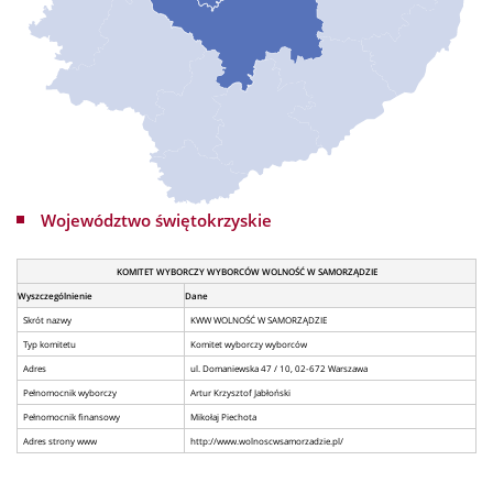
Województwo świętokrzyskie
KOMITET WYBORCZY WYBORCÓW WOLNOŚĆ W SAMORZĄDZIE
Wyszczególnienie
Dane
Skrót nazwy
KWW WOLNOŚĆ W SAMORZĄDZIE
Typ komitetu
Komitet wyborczy wyborców
Adres
ul. Domaniewska 47 / 10, 02-672 Warszawa
Pełnomocnik wyborczy
Artur Krzysztof Jabłoński
Pełnomocnik finansowy
Mikołaj Piechota
Adres strony www
http://www.wolnoscwsamorzadzie.pl/