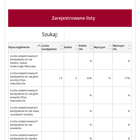
Zarejestrowane listy
Szukaj:
Liczba
Kobiet
Mężczyzn
Wyszczególnienie
Kobiet
Mężczyzn
kandydatów
(%)
(%)
Liczba zarejestrowanych
kandydatów do rad
%
%
dzielnic miasta
stołecznego Warszawy
Liczba zarejestrowanych
kandydatów do rad gmin
13
3
23%
10
77%
poniżej 20tys.
mieszkańców
Liczba zarejestrowanych
kandydatów do rad gmin
%
%
powyżej 20tys.
mieszkańców
Liczba zarejestrowanych
kandydatów do rad miast
%
%
na prawach powiatu
Liczba zarejestrowanych
kandydatów do rad
%
%
powiatów
Liczba zarejestrowanych
kandydatów do sejmiku
%
%