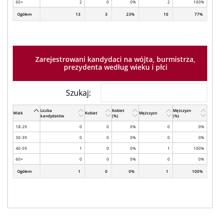
60+
2
0
0%
2
100%
Ogółem
13
3
23%
10
77%
Zarejestrowani kandydaci na wójta, burmistrza,
prezydenta według wieku i płci
Szukaj:
Liczba
Kobiet
Mężczyzn
Wiek
Kobiet
Mężczyzn
kandydatów
(%)
(%)
18-29
0
0
0%
0
0%
30-39
0
0
0%
0
0%
40-59
1
0
0%
1
100%
60+
0
0
0%
0
0%
Ogółem
1
0
0%
1
100%