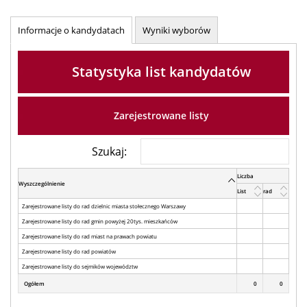
Informacje o kandydatach
Wyniki wyborów
Statystyka list kandydatów
Zarejestrowane listy
Szukaj:
Liczba
Wyszczególnienie
List
rad
Zarejestrowane listy do rad dzielnic miasta stołecznego Warszawy
Zarejestrowane listy do rad gmin powyżej 20tys. mieszkańców
Zarejestrowane listy do rad miast na prawach powiatu
Zarejestrowane listy do rad powiatów
Zarejestrowane listy do sejmików województw
Ogółem
0
0