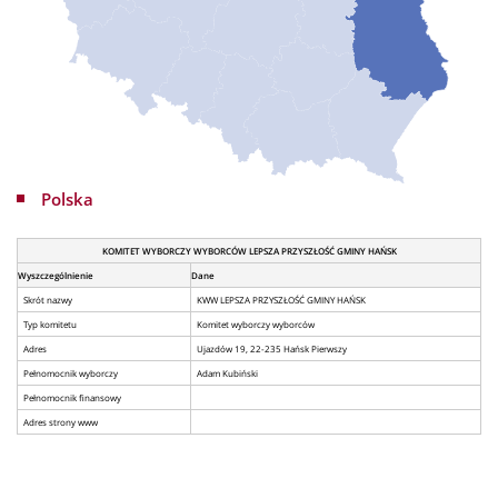
Polska
KOMITET WYBORCZY WYBORCÓW LEPSZA PRZYSZŁOŚĆ GMINY HAŃSK
Wyszczególnienie
Dane
Skrót nazwy
KWW LEPSZA PRZYSZŁOŚĆ GMINY HAŃSK
Typ komitetu
Komitet wyborczy wyborców
Adres
Ujazdów 19, 22-235 Hańsk Pierwszy
Pełnomocnik wyborczy
Adam Kubiński
Pełnomocnik finansowy
Adres strony www