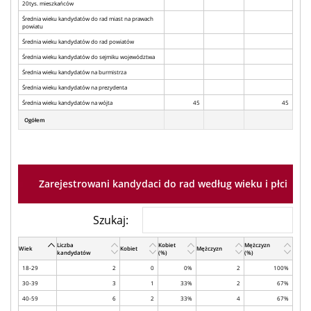
20tys. mieszkańców
Średnia wieku kandydatów do rad miast na prawach
powiatu
Średnia wieku kandydatów do rad powiatów
Średnia wieku kandydatów do sejmiku województwa
Średnia wieku kandydatów na burmistrza
Średnia wieku kandydatów na prezydenta
Średnia wieku kandydatów na wójta
45
45
Ogółem
Zarejestrowani kandydaci do rad według wieku i płci
Szukaj:
Liczba
Kobiet
Mężczyzn
Wiek
Kobiet
Mężczyzn
kandydatów
(%)
(%)
18-29
2
0
0%
2
100%
30-39
3
1
33%
2
67%
40-59
6
2
33%
4
67%