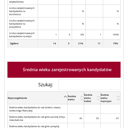
województwa
Liczba zarejestrowanych
kandydatów na
%
%
burmistrza
Liczba zarejestrowanych
kandydatów na
%
%
prezydenta
Liczba zarejestrowanych
1
0
0%
1
100%
kandydatów na wójta
Ogółem
14
3
21%
11
79%
Średnia wieku zarejestrowanych kandydatów
Szukaj:
Średnia
Średnia
Średnia
Wyszczególnienie
wieku
wieku
wieku
kobiet
mężczyzn
Średnia wieku kandydatów do rad dzielnic miasta
stołecznego Warszawy
Średnia wieku kandydatów do rad gmin poniżej 20tys.
45
39
47
mieszkańców
Średnia wieku kandydatów do rad gmin powyżej