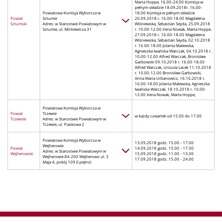
Marta Hoppe, 16.00-24.00 Komisja w
pełnym składzie 18.09.2018r. 16.00-
Powiatowa Komisja Wyborcza w
18.00 Komisja w pełnym składzie
Powiat
Sztumie
20.09.2018 r. 16.00-18.00 Magdalena
Sztumski
Adres: w Starostwie Powiatowym w
Wiśniewska, Sebastian Seyda, 25.09.2018
Sztumie, ul. Mickiewicza 31
r. 10.00-12.00 Irena Nowak, Marta Hoppe,
27.09.2018 r. 16.00-18.00 Magdalena
Wiśniewska, Sebastian Seyda, 02.10.2018
r. 16.00-18.00 Jolanta Malewska,
Agnieszka Iwańska-Warczak, 04.10.2018 r.
10.00-12.00 Alfred Warczak, Bronisław
Garbowski 09.10.2018 r. 16.00-18.00
Alfred Warczak, Urszula Lacek 11.10.2018
r. 10.00-12.00 Bronisław Garbowski,
Anna Maria Urbanowicz, 16.10.2018 r.
16.00-18.00 Jolanta Malewska, Agnieszka
Iwańska-Warczak, 18.10.2018 r. 10.00-
12.00 Irena Nowak, Marta Hoppe,
Powiatowa Komisja Wyborcza w
Powiat
Tczewie
w każdy czwartek od 15.00 do 17.00
Tczewski
Adres: w Starostwie Powiatowym w
Tczewie, ul. Piaskowa 2
Powiatowa Komisja Wyborcza w
13.09.2018 godz. 15.00 - 17.00
Wejherowie
Powiat
14.09.2018 godz. 15.00 - 17.00
Adres: w Starostwie Powiatowym w
Wejherowski
15.09.2018 godz. 11.00 - 13.00
Wejherowie 84-200 Wejherowo ul. 3
17.09.2018 godz. 15.00 - 24.00
Maja 4, pokój 109 (I piętro)