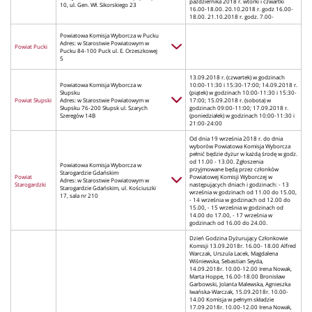
października 2018 r. wtorki i czwartki
10, ul. Gen. Wł. Sikorskiego 23
16.00-18.00. 20.10.2018 r. godz 16.00-
18.00. 21.10.2018 r. godz. 7.00-
Powiatowa Komisja Wyborcza w Pucku
Adres: w Starostwie Powiatowym w
Powiat Pucki
Pucku 84-100 Puck ul. E. Orzeszkowej
5
13.09.2018 r. (czwartek) w godzinach
Powiatowa Komisja Wyborcza w
10:00-11:30 i 15:30-17:00; 14.09.2018 r.
Słupsku
(piątek) w godzinach 10:00-11:30 i 15:30-
Powiat Słupski
Adres: w Starostwie Powiatowym w
17:00; 15.09.2018 r. (sobota) w
Słupsku 76-200 Słupsk ul. Szarych
godzinach 09:00-11:00; 17.09.2018 r.
Szeregów 14B
(poniedziałek) w godzinach 10:00-11:30 i
21:00-24:00
Od dnia 19 września 2018 r. do dnia
wyborów Powiatowa Komisja Wyborcza
pełnić będzie dyżur w każdą środę w godz.
od 11.00 - 13.00. Zgłoszenia
Powiatowa Komisja Wyborcza w
przyjmowane będą przez członków
Starogardzie Gdańskim
Powiat
Powiatowej Komisji Wyborczej w
Adres: w Starostwie Powiatowym w
Starogardzki
następujących dniach i godzinach: - 13
Starogardzie Gdańskim, ul. Kościuszki
września w godzinach od 11.00 do 15.00,
17, sala nr 210
- 14 września w godzinach od 12.00 do
15.00, - 15 września w godzinach od
14.00 do 17.00, - 17 września w
godzinach od 16.00 do 24.00.
Dzień Godzina Dyżurujący Członkowie
Komisji 13.09.2018r. 16.00- 18.00 Alfred
Warczak, Urszula Lacek, Magdalena
Wiśniewska, Sebastian Seyda,
14.09.2018r. 10.00-12.00 Irena Nowak,
Marta Hoppe, 16.00-18.00 Bronisław
Garbowski, Jolanta Malewska, Agnieszka
Iwańska-Warczak, 15.09.2018r. 10.00-
14.00 Komisja w pełnym składzie
17.09.2018r. 10.00-12.00 Irena Nowak,