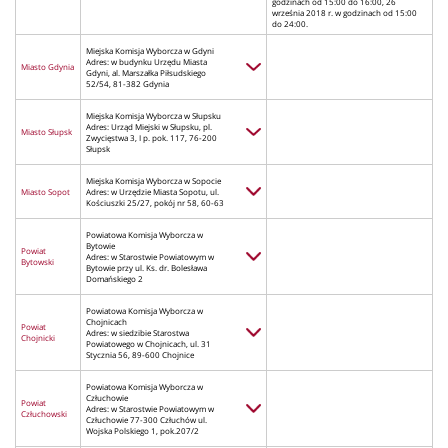
godzinach od 15:00 do 16:00, 26
września 2018 r. w godzinach od 15:00
do 24:00.
Miejska Komisja Wyborcza w Gdyni
Adres: w budynku Urzędu Miasta
Miasto Gdynia
Gdyni, al. Marszałka Piłsudskiego
52/54, 81-382 Gdynia
Miejska Komisja Wyborcza w Słupsku
Adres: Urząd Miejski w Słupsku, pl.
Miasto Słupsk
Zwycięstwa 3, I p. pok. 117, 76-200
Słupsk
Miejska Komisja Wyborcza w Sopocie
Miasto Sopot
Adres: w Urzędzie Miasta Sopotu, ul.
Kościuszki 25/27, pokój nr 58, 60-63
Powiatowa Komisja Wyborcza w
Bytowie
Powiat
Adres: w Starostwie Powiatowym w
Bytowski
Bytowie przy ul. Ks. dr. Bolesława
Domańskiego 2
Powiatowa Komisja Wyborcza w
Chojnicach
Powiat
Adres: w siedzibie Starostwa
Chojnicki
Powiatowego w Chojnicach, ul. 31
Stycznia 56, 89-600 Chojnice
Powiatowa Komisja Wyborcza w
Człuchowie
Powiat
Adres: w Starostwie Powiatowym w
Człuchowski
Człuchowie 77-300 Człuchów ul.
Wojska Polskiego 1, pok.207/2