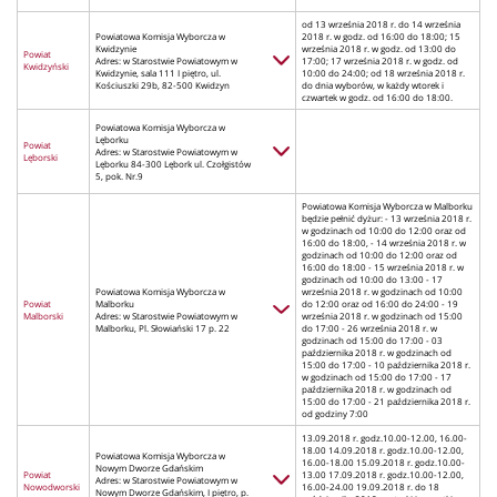
od 13 września 2018 r. do 14 września
Powiatowa Komisja Wyborcza w
2018 r. w godz. od 16:00 do 18:00; 15
Kwidzynie
września 2018 r. w godz. od 13:00 do
Powiat
Adres: w Starostwie Powiatowym w
17:00; 17 września 2018 r. w godz. od
Kwidzyński
Kwidzynie, sala 111 I piętro, ul.
10:00 do 24:00; od 18 września 2018 r.
Kościuszki 29b, 82-500 Kwidzyn
do dnia wyborów, w każdy wtorek i
czwartek w godz. od 16:00 do 18:00.
Powiatowa Komisja Wyborcza w
Lęborku
Powiat
Adres: w Starostwie Powiatowym w
Lęborski
Lęborku 84-300 Lębork ul. Czołgistów
5, pok. Nr.9
Powiatowa Komisja Wyborcza w Malborku
będzie pełnić dyżur: - 13 września 2018 r.
w godzinach od 10:00 do 12:00 oraz od
16:00 do 18:00, - 14 września 2018 r. w
godzinach od 10:00 do 12:00 oraz od
16:00 do 18:00 - 15 września 2018 r. w
godzinach od 10:00 do 13:00 - 17
Powiatowa Komisja Wyborcza w
września 2018 r. w godzinach od 10:00
Powiat
Malborku
do 12:00 oraz od 16:00 do 24:00 - 19
Malborski
Adres: w Starostwie Powiatowym w
września 2018 r. w godzinach od 15:00
Malborku, Pl. Słowiański 17 p. 22
do 17:00 - 26 września 2018 r. w
godzinach od 15:00 do 17:00 - 03
października 2018 r. w godzinach od
15:00 do 17:00 - 10 października 2018 r.
w godzinach od 15:00 do 17:00 - 17
października 2018 r. w godzinach od
15:00 do 17:00 - 21 października 2018 r.
od godziny 7:00
13.09.2018 r. godz.10.00-12.00, 16.00-
18.00 14.09.2018 r. godz.10.00-12.00,
Powiatowa Komisja Wyborcza w
16.00-18.00 15.09.2018 r. godz.10.00-
Nowym Dworze Gdańskim
Powiat
13.00 17.09.2018 r. godz.10.00-12.00,
Adres: w Starostwie Powiatowym w
Nowodworski
16.00-24.00 19.09.2018 r. do 18
Nowym Dworze Gdańskim, I piętro, p.