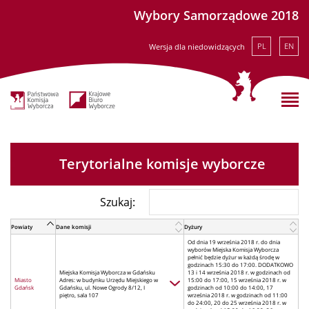
Wybory Samorządowe 2018
PL
EN
Wersja dla niedowidzących
Terytorialne komisje wyborcze
Szukaj:
Powiaty
Dane komisji
Dyżury
Od dnia 19 września 2018 r. do dnia
wyborów Miejska Komisja Wyborcza
pełnić będzie dyżur w każdą środę w
godzinach 15:30 do 17:00. DODATKOWO
Miejska Komisja Wyborcza w Gdańsku
13 i 14 września 2018 r. w godzinach od
Miasto
Adres: w budynku Urzędu Miejskiego w
15:00 do 17:00, 15 września 2018 r. w
Gdańsk
Gdańsku, ul. Nowe Ogrody 8/12, I
godzinach od 10:00 do 14:00, 17
piętro, sala 107
września 2018 r. w godzinach od 11:00
do 24:00, 20 do 25 września 2018 r. w