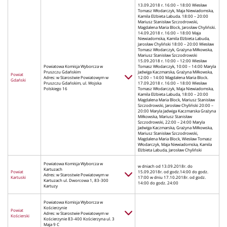
13.09.2018 r. 16:00 – 18:00 Wiesław
Tomasz Włodarczyk, Maja Niewiadomska,
Kamila Elżbieta Labuda. 18:00 – 20:00
Mariusz Stanisław Szczodrowski,
Magdalena Maria Block, Jarosław Chyliński.
14.09.2018 r. 16:00 – 18:00 Maja
Niewiadomska, Kamila Elżbieta Labuda,
Jarosław Chyliński 18:00 – 20:00 Wiesław
Tomasz Włodarczyk, Grażyna Miłkowska,
Mariusz Stanisław Szczodrowski
15.09.2018 r. 10:00 – 12:00 Wiesław
Powiatowa Komisja Wyborcza w
Tomasz Włodarczyk, 10:00 – 14:00 Maryla
Pruszczu Gdańskim
Jadwiga Kaczmarska, Grażyna Miłkowska,
Powiat
Adres: w Starostwie Powiatowym w
12:00 – 14:00 Magdalena Maria Block.
Gdański
Pruszczu Gdańskim, ul. Wojska
17.09.2018 r. 16:00 – 18:00 Wiesław
Polskiego 16
Tomasz Włodarczyk, Maja Niewiadomska,
Kamila Elżbieta Labuda, 18:00 – 20:00
Magdalena Maria Block, Mariusz Stanisław
Szczodrowski, Jarosław Chyliński 20:00 –
20:00 Maryla Jadwiga Kaczmarska Grażyna
Miłkowska, Mariusz Stanisław
Szczodrowski, 22:00 – 24:00 Maryla
Jadwiga Kaczmarska, Grażyna Miłkowska,
Mariusz Stanisław Szczodrowski,
Magdalena Maria Block, Wiesław Tomasz
Włodarczyk, Maja Niewiadomska, Kamila
Elżbieta Labuda, Jarosław Chyliński
Powiatowa Komisja Wyborcza w
w dniach od 13.09.2018r. do
Kartuzach
Powiat
15.09.2018r. od godz.14:00 do godz.
Adres: w Starostwie Powiatowym w
Kartuski
17:00 w dniu 17.10.2018r. od godz.
Kartuzach ul. Dworcowa 1, 83-300
14:00 do godz. 24:00
Kartuzy
Powiatowa Komisja Wyborcza w
Kościerzynie
Powiat
Adres: w Starostwie Powiatowym w
Kościerski
Kościerzynie 83-400 Kościerzyna ul. 3
Maja 9 C