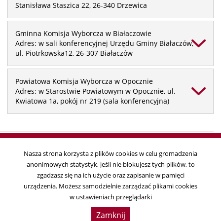
Stanisława Staszica 22, 26-340 Drzewica
Gminna Komisja Wyborcza w Białaczowie
Adres: w sali konferencyjnej Urzędu Gminy Białaczów,
ul. Piotrkowska12, 26-307 Białaczów
Powiatowa Komisja Wyborcza w Opocznie
Adres: w Starostwie Powiatowym w Opocznie, ul.
Kwiatowa 1a, pokój nr 219 (sala konferencyjna)
Nasza strona korzysta z plików cookies w celu gromadzenia
anonimowych statystyk, jeśli nie blokujesz tych plików, to
Copyright © 2018
zgadzasz się na ich użycie oraz zapisanie w pamięci
Państwowa Komisja Wyborcza, ul. Wiejska 10, 00-902 Warszawa, tel. 22
urządzenia. Możesz samodzielnie zarządzać plikami cookies
695 25 44, fax. 22 629 39 59
w ustawieniach przeglądarki
Data ostatniej aktualizacji:
2019-04-01 11:41:17
Zamknij