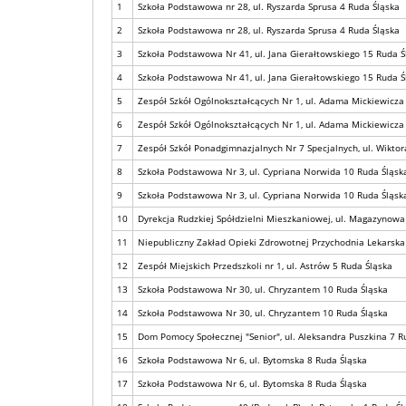
1
Szkoła Podstawowa nr 28, ul. Ryszarda Sprusa 4 Ruda Śląska
2
Szkoła Podstawowa nr 28, ul. Ryszarda Sprusa 4 Ruda Śląska
3
Szkoła Podstawowa Nr 41, ul. Jana Gierałtowskiego 15 Ruda Ś
4
Szkoła Podstawowa Nr 41, ul. Jana Gierałtowskiego 15 Ruda Ś
5
Zespół Szkół Ogólnokształcących Nr 1, ul. Adama Mickiewicza
6
Zespół Szkół Ogólnokształcących Nr 1, ul. Adama Mickiewicza
7
Zespół Szkół Ponadgimnazjalnych Nr 7 Specjalnych, ul. Wiktor
8
Szkoła Podstawowa Nr 3, ul. Cypriana Norwida 10 Ruda Śląsk
9
Szkoła Podstawowa Nr 3, ul. Cypriana Norwida 10 Ruda Śląsk
10
Dyrekcja Rudzkiej Spółdzielni Mieszkaniowej, ul. Magazynowa
11
Niepubliczny Zakład Opieki Zdrowotnej Przychodnia Lekarska 
12
Zespół Miejskich Przedszkoli nr 1, ul. Astrów 5 Ruda Śląska
13
Szkoła Podstawowa Nr 30, ul. Chryzantem 10 Ruda Śląska
14
Szkoła Podstawowa Nr 30, ul. Chryzantem 10 Ruda Śląska
15
Dom Pomocy Społecznej "Senior", ul. Aleksandra Puszkina 7 R
16
Szkoła Podstawowa Nr 6, ul. Bytomska 8 Ruda Śląska
17
Szkoła Podstawowa Nr 6, ul. Bytomska 8 Ruda Śląska