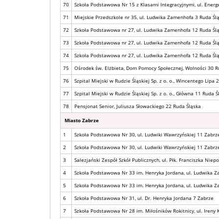
70
Szkoła Podstawowa Nr 15 z Klasami Integracyjnymi, ul. Ener
71
Miejskie Przedszkole nr 35, ul. Ludwika Zamenhofa 3 Ruda Śl
72
Szkoła Podstawowa nr 27, ul. Ludwika Zamenhofa 12 Ruda Śl
73
Szkoła Podstawowa nr 27, ul. Ludwika Zamenhofa 12 Ruda Śl
74
Szkoła Podstawowa nr 27, ul. Ludwika Zamenhofa 12 Ruda Śl
75
Ośrodek św. Elżbieta, Dom Pomocy Społecznej, Wolności 30 R
76
Szpital Miejski w Rudzie Śląskiej Sp. z o. o., Wincentego Lipa 
77
Szpital Miejski w Rudzie Śląskiej Sp. z o. o., Główna 11 Ruda Ś
78
Pensjonat Senior, Juliusza Słowackiego 22 Ruda Śląska
Miasto Zabrze
1
Szkoła Podstawowa Nr 30, ul. Ludwiki Wawrzyńskiej 11 Zabrz
2
Szkoła Podstawowa Nr 30, ul. Ludwiki Wawrzyńskiej 11 Zabrz
3
Salezjański Zespół Szkół Publicznych, ul. Płk. Franciszka Nie
4
Szkoła Podstawowa Nr 33 im. Henryka Jordana, ul. Ludwika 
5
Szkoła Podstawowa Nr 33 im. Henryka Jordana, ul. Ludwika 
6
Szkoła Podstawowa Nr 31, ul. Dr. Henryka Jordana 7 Zabrze
7
Szkoła Podstawowa Nr 28 im. Miłośników Rokitnicy, ul. Ireny