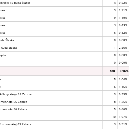
getyków 15 Ruda Śląska
4
0.52%
ąska
9
1.21%
ąska
9
1.10%
ąska
3
0.43%
ąska
6
0.82%
uda Śląska
0
0.00%
2 Ruda Śląska
1
2.56%
ląska
0
0.00%
0
0.00%
488
0.96%
e
5
1.04%
e
6
1.16%
pokólczyckiego 31 Zabrze
3
0.93%
Zamenhofa 56 Zabrze
8
1.25%
Zamenhofa 56 Zabrze
5
0.66%
10
1.67%
 Kosmowskiej 43 Zabrze
3
0.91%