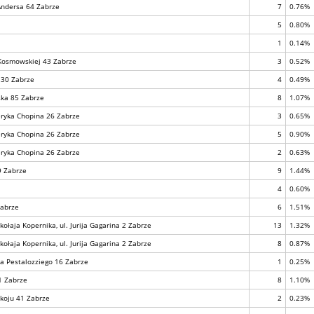
Andersa 64 Zabrze
7
0.76%
5
0.80%
1
0.14%
 Kosmowskiej 43 Zabrze
3
0.52%
a 30 Zabrze
4
0.49%
ska 85 Zabrze
8
1.07%
deryka Chopina 26 Zabrze
3
0.65%
deryka Chopina 26 Zabrze
5
0.90%
deryka Chopina 26 Zabrze
2
0.63%
9 Zabrze
9
1.44%
4
0.60%
Zabrze
6
1.51%
łaja Kopernika, ul. Jurija Gagarina 2 Zabrze
13
1.32%
łaja Kopernika, ul. Jurija Gagarina 2 Zabrze
8
0.87%
na Pestalozziego 16 Zabrze
1
0.25%
 1 Zabrze
8
1.10%
okoju 41 Zabrze
2
0.23%