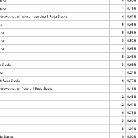
ąska
4
0.60%
ąska
1
0.19%
drowotnej, ul. Wincentego Lipa 3 Ruda Śląska
4
0.61%
ka
5
0.65%
ska
5
0.58%
ska
3
0.52%
ska
4
0.68%
5
2.45%
a Śląska
3
0.69%
ka
1
0.21%
36 Ruda Śląska
6
0.77%
drowotnej, ul. Pokoju 4 Ruda Śląska
1
0.18%
2
0.45%
2
0.41%
6
0.78%
3
0.60%
5
1.01%
da Śląska
0
0.00%