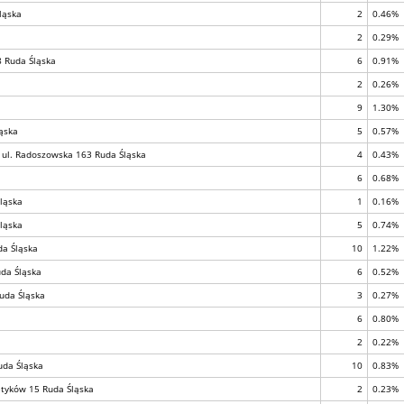
ląska
2
0.46%
2
0.29%
 8 Ruda Śląska
6
0.91%
2
0.26%
9
1.30%
ąska
5
0.57%
, ul. Radoszowska 163 Ruda Śląska
4
0.43%
6
0.68%
ląska
1
0.16%
ląska
5
0.74%
da Śląska
10
1.22%
uda Śląska
6
0.52%
Ruda Śląska
3
0.27%
6
0.80%
2
0.22%
uda Śląska
10
0.83%
etyków 15 Ruda Śląska
2
0.23%