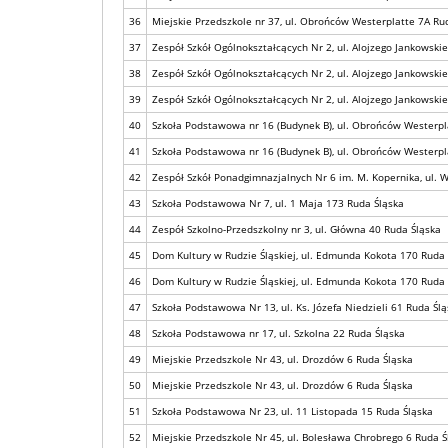
36
Miejskie Przedszkole nr 37, ul. Obrońców Westerplatte 7A Ru
37
Zespół Szkół Ogólnokształcących Nr 2, ul. Alojzego Jankowski
38
Zespół Szkół Ogólnokształcących Nr 2, ul. Alojzego Jankowski
39
Zespół Szkół Ogólnokształcących Nr 2, ul. Alojzego Jankowski
40
Szkoła Podstawowa nr 16 (Budynek B), ul. Obrońców Westerpl
41
Szkoła Podstawowa nr 16 (Budynek B), ul. Obrońców Westerpl
42
Zespół Szkół Ponadgimnazjalnych Nr 6 im. M. Kopernika, ul. 
43
Szkoła Podstawowa Nr 7, ul. 1 Maja 173 Ruda Śląska
44
Zespół Szkolno-Przedszkolny nr 3, ul. Główna 40 Ruda Śląska
45
Dom Kultury w Rudzie Śląskiej, ul. Edmunda Kokota 170 Ruda 
46
Dom Kultury w Rudzie Śląskiej, ul. Edmunda Kokota 170 Ruda 
47
Szkoła Podstawowa Nr 13, ul. Ks. Józefa Niedzieli 61 Ruda Śl
48
Szkoła Podstawowa nr 17, ul. Szkolna 22 Ruda Śląska
49
Miejskie Przedszkole Nr 43, ul. Drozdów 6 Ruda Śląska
50
Miejskie Przedszkole Nr 43, ul. Drozdów 6 Ruda Śląska
51
Szkoła Podstawowa Nr 23, ul. 11 Listopada 15 Ruda Śląska
52
Miejskie Przedszkole Nr 45, ul. Bolesława Chrobrego 6 Ruda Ś