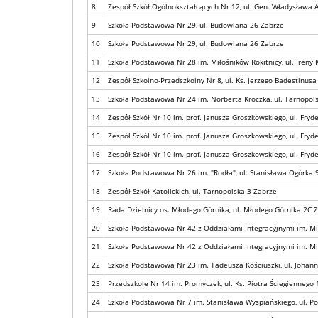
8
Zespół Szkół Ogólnokształcących Nr 12, ul. Gen. Władysława 
9
Szkoła Podstawowa Nr 29, ul. Budowlana 26 Zabrze
10
Szkoła Podstawowa Nr 29, ul. Budowlana 26 Zabrze
11
Szkoła Podstawowa Nr 28 im. Miłośników Rokitnicy, ul. Ireny
12
Zespół Szkolno-Przedszkolny Nr 8, ul. Ks. Jerzego Badestinus
13
Szkoła Podstawowa Nr 24 im. Norberta Kroczka, ul. Tarnopol
14
Zespół Szkół Nr 10 im. prof. Janusza Groszkowskiego, ul. Fry
15
Zespół Szkół Nr 10 im. prof. Janusza Groszkowskiego, ul. Fry
16
Zespół Szkół Nr 10 im. prof. Janusza Groszkowskiego, ul. Fry
17
Szkoła Podstawowa Nr 26 im. "Rodła", ul. Stanisława Ogórka 
18
Zespół Szkół Katolickich, ul. Tarnopolska 3 Zabrze
19
Rada Dzielnicy os. Młodego Górnika, ul. Młodego Górnika 2C 
20
Szkoła Podstawowa Nr 42 z Oddziałami Integracyjnymi im. Miko
21
Szkoła Podstawowa Nr 42 z Oddziałami Integracyjnymi im. Miko
22
Szkoła Podstawowa Nr 23 im. Tadeusza Kościuszki, ul. Johan
23
Przedszkole Nr 14 im. Promyczek, ul. Ks. Piotra Ściegiennego
24
Szkoła Podstawowa Nr 7 im. Stanisława Wyspiańskiego, ul. P