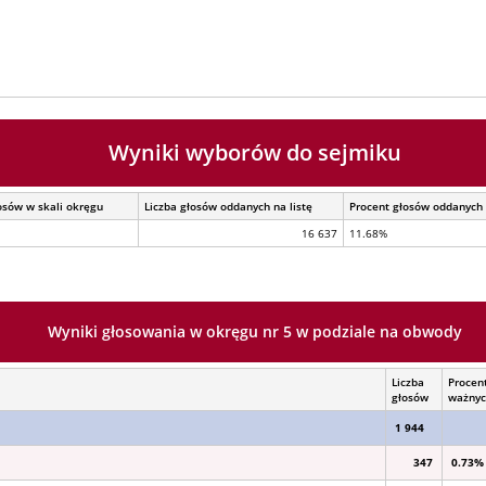
Wyniki wyborów do sejmiku
osów w skali okręgu
Liczba głosów oddanych na listę
Procent głosów oddanych 
16 637
11.68%
Wyniki głosowania w okręgu nr 5 w podziale na obwody
Liczba
Procen
głosów
ważny
1 944
347
0.73%