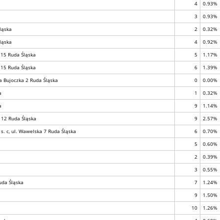
4
0.93%
3
0.93%
ląska
2
0.32%
ląska
4
0.92%
 15 Ruda Śląska
5
1.17%
 15 Ruda Śląska
6
1.39%
a Bujoczka 2 Ruda Śląska
0
0.00%
a
1
0.32%
a
9
1.14%
 12 Ruda Śląska
9
2.57%
s. c, ul. Wawelska 7 Ruda Śląska
6
0.70%
5
0.60%
2
0.39%
3
0.55%
uda Śląska
7
1.24%
9
1.50%
10
1.26%