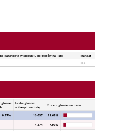
na kandydata w stosunku do głosów na listę
Mandat
Nie
t głosów
Liczba głosów
Procent głosów na liście
ch
oddanych na listę
0.97%
16 637
11.68%
4 374
7.93%