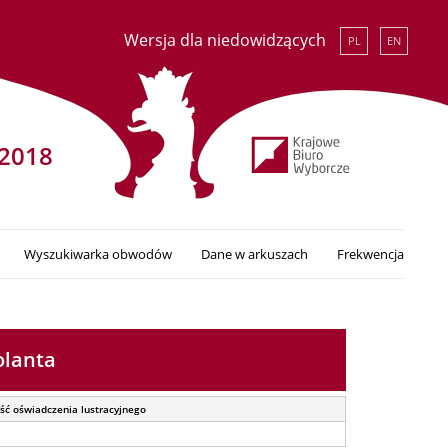
Wersja dla niedowidzących
PL
EN
2018
Wyszukiwarka obwodów
Dane w arkuszach
Frekwencja
olanta
ść oświadczenia lustracyjnego