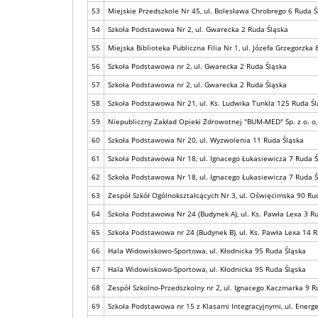
53
Miejskie Przedszkole Nr 45, ul. Bolesława Chrobrego 6 Ruda Ś
54
Szkoła Podstawowa Nr 2, ul. Gwarecka 2 Ruda Śląska
55
Miejska Biblioteka Publiczna Filia Nr 1, ul. Józefa Grzegorzka
56
Szkoła Podstawowa nr 2, ul. Gwarecka 2 Ruda Śląska
57
Szkoła Podstawowa nr 2, ul. Gwarecka 2 Ruda Śląska
58
Szkoła Podstawowa Nr 21, ul. Ks. Ludwika Tunkla 125 Ruda Śl
59
Niepubliczny Zakład Opieki Zdrowotnej "BUM-MED" Sp. z o. o
60
Szkoła Podstawowa Nr 20, ul. Wyzwolenia 11 Ruda Śląska
61
Szkoła Podstawowa Nr 18, ul. Ignacego Łukasiewicza 7 Ruda Ś
62
Szkoła Podstawowa Nr 18, ul. Ignacego Łukasiewicza 7 Ruda Ś
63
Zespół Szkół Ogólnokształcących Nr 3, ul. Oświęcimska 90 Ru
64
Szkoła Podstawowa Nr 24 (Budynek A), ul. Ks. Pawła Lexa 3 R
65
Szkoła Podstawowa nr 24 (Budynek B), ul. Ks. Pawła Lexa 14 
66
Hala Widowiskowo-Sportowa, ul. Kłodnicka 95 Ruda Śląska
67
Hala Widowiskowo-Sportowa, ul. Kłodnicka 95 Ruda Śląska
68
Zespół Szkolno-Przedszkolny nr 2, ul. Ignacego Kaczmarka 9 R
69
Szkoła Podstawowa nr 15 z Klasami Integracyjnymi, ul. Energ