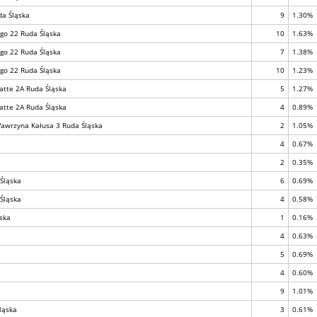
da Śląska
9
1.30%
ego 22 Ruda Śląska
10
1.63%
ego 22 Ruda Śląska
7
1.38%
ego 22 Ruda Śląska
10
1.23%
atte 2A Ruda Śląska
5
1.27%
atte 2A Ruda Śląska
4
0.89%
Wawrzyna Kałusa 3 Ruda Śląska
2
1.05%
4
0.67%
2
0.35%
Śląska
6
0.69%
Śląska
4
0.58%
ąska
1
0.16%
4
0.63%
5
0.69%
4
0.60%
9
1.01%
ląska
3
0.61%