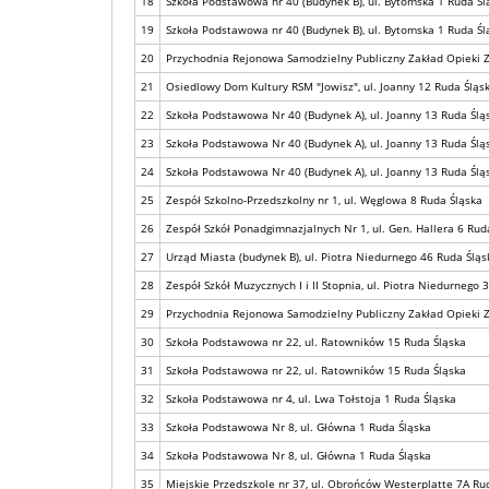
18
Szkoła Podstawowa nr 40 (Budynek B), ul. Bytomska 1 Ruda Śl
19
Szkoła Podstawowa nr 40 (Budynek B), ul. Bytomska 1 Ruda Śl
20
Przychodnia Rejonowa Samodzielny Publiczny Zakład Opieki Z
21
Osiedlowy Dom Kultury RSM "Jowisz", ul. Joanny 12 Ruda Śląs
22
Szkoła Podstawowa Nr 40 (Budynek A), ul. Joanny 13 Ruda Ślą
23
Szkoła Podstawowa Nr 40 (Budynek A), ul. Joanny 13 Ruda Ślą
24
Szkoła Podstawowa Nr 40 (Budynek A), ul. Joanny 13 Ruda Ślą
25
Zespół Szkolno-Przedszkolny nr 1, ul. Węglowa 8 Ruda Śląska
26
Zespół Szkół Ponadgimnazjalnych Nr 1, ul. Gen. Hallera 6 Rud
27
Urząd Miasta (budynek B), ul. Piotra Niedurnego 46 Ruda Śląs
28
Zespół Szkół Muzycznych I i II Stopnia, ul. Piotra Niedurnego 
29
Przychodnia Rejonowa Samodzielny Publiczny Zakład Opieki Z
30
Szkoła Podstawowa nr 22, ul. Ratowników 15 Ruda Śląska
31
Szkoła Podstawowa nr 22, ul. Ratowników 15 Ruda Śląska
32
Szkoła Podstawowa nr 4, ul. Lwa Tołstoja 1 Ruda Śląska
33
Szkoła Podstawowa Nr 8, ul. Główna 1 Ruda Śląska
34
Szkoła Podstawowa Nr 8, ul. Główna 1 Ruda Śląska
35
Miejskie Przedszkole nr 37, ul. Obrońców Westerplatte 7A Ru