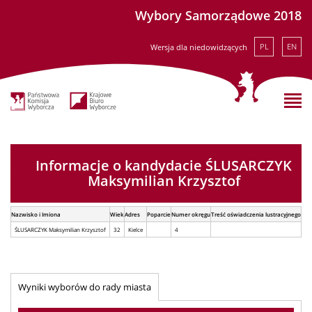
Wybory Samorządowe 2018
PL
EN
Wersja dla niedowidzących
Informacje o kandydacie ŚLUSARCZYK
Maksymilian Krzysztof
Nazwisko i Imiona
Wiek
Adres
Poparcie
Numer okręgu
Treść oświadczenia lustracyjnego
ŚLUSARCZYK Maksymilian Krzysztof
32
Kielce
4
Wyniki wyborów do rady miasta