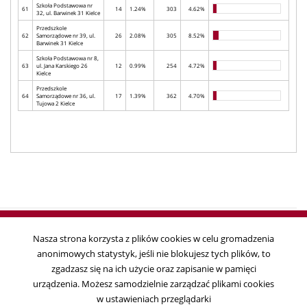
Szkoła Podstawowa nr
61
14
1.24%
303
4.62%
32, ul. Barwinek 31 Kielce
Przedszkole
62
Samorządowe nr 39, ul.
26
2.08%
305
8.52%
Barwinek 31 Kielce
Szkoła Podstawowa nr 8,
63
ul. Jana Karskiego 26
12
0.99%
254
4.72%
Kielce
Przedszkole
64
Samorządowe nr 36, ul.
17
1.39%
362
4.70%
Tujowa 2 Kielce
Nasza strona korzysta z plików cookies w celu gromadzenia
anonimowych statystyk, jeśli nie blokujesz tych plików, to
Copyright © 2018
zgadzasz się na ich użycie oraz zapisanie w pamięci
Państwowa Komisja Wyborcza, ul. Wiejska 10, 00-902 Warszawa, tel. 22
urządzenia. Możesz samodzielnie zarządzać plikami cookies
695 25 44, fax. 22 629 39 59
w ustawieniach przeglądarki