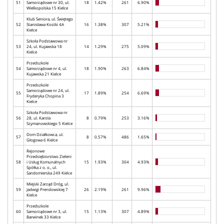
51
Samorządowe nr 30, ul.
18
1.42%
261
6.90%
Wielkopolska 15 Kielce
Klub Seniora, ul. Świętego
52
Stanisława Kostki 4A
16
1.38%
307
5.21%
Kielce
Szkoła Podstawowa nr
53
24, ul. Kujawska 18
14
1.29%
275
5.09%
Kielce
Przedszkole
54
Samorządowe nr 4, ul.
18
1.90%
263
6.84%
Kujawska 21 Kielce
Przedszkole
Samorządowe nr 24, ul.
55
17
1.89%
254
6.69%
Fryderyka Chopina 3
Kielce
Szkoła Podstawowa nr
56
28, ul. Karola
8
0.79%
253
3.16%
Szymanowskiego 5 Kielce
Dom Działkowca, ul.
57
8
0.57%
486
1.65%
Głogowa 6 Kielce
Rejonowe
Przedsiębiorstwo Zieleni
58
i Usług Komunalnych
15
1.93%
304
4.93%
Spółka z o. o., ul.
Sandomierska 249 Kielce
Miejski Zarząd Dróg, ul.
59
Jadwigi Prendowskiej 7
26
2.19%
261
9.96%
Kielce
Przedszkole
60
Samorządowe nr 3, ul.
15
1.13%
307
4.89%
Barwinek 33 Kielce