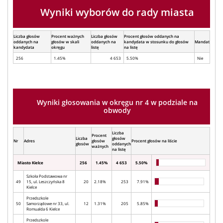
Wyniki wyborów do rady miasta
Liczba głosów
Procent ważnych
Liczba głosów
Procent głosów oddanych na
oddanych na
głosów w skali
oddanych na
kandydata w stosunku do głosów
Mandat
kandydata
okręgu
listę
na listę
256
1.45%
4 653
5.50%
Nie
Wyniki głosowania w okręgu nr 4 w podziale na
obwody
Liczba
Procent
Liczba
głosów
Nr
Adres
głosów
Procent głosów na liście
głosów
oddanych
ważnych
na listę
Miasto Kielce
256
1.45%
4 653
5.50%
Szkoła Podstawowa nr
49
15, ul. Leszczyńska 8
20
2.18%
253
7.91%
Kielce
Przedszkole
50
Samorządowe nr 33, ul.
12
1.31%
205
5.85%
Romualda 6 Kielce
Przedszkole