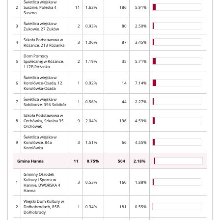
Świetlica wiejska w
2
Susznie, Poleska 4
11
1.63%
186
5.91%
Suszno
Świetlica wiejska w
3
2
0.93%
80
2.50%
Żukowie, 27 Żuków
Szkoła Podstawowa w
4
3
1.06%
87
3.45%
Różance, 213 Różanka
Dom Pomocy
5
Społecznej w Różance,
2
1.19%
35
5.71%
117B Różanka
Świetlica wiejska w
6
Korolówce-Osada, 12
1
0.92%
14
7.14%
Korolówka-Osada
Świetlica wiejska w
7
1
0.56%
44
2.27%
Sobiborze, 396 Sobibór
Szkoła Podstawowa w
8
Orchówku, Szkolna 35
9
2.04%
196
4.59%
Orchówek
Świetlica wiejska w
9
Korolówce, 84a
3
1.51%
66
4.55%
Korolówka
Gmina Hanna
11
0.75%
504
2.18%
Gminny Ośrodek
Kultury i Sportu w
1
3
0.53%
160
1.88%
Hannie, DWORSKA 4
Hanna
Wiejski Dom Kultury w
2
Dołhobrodach, 85B
1
0.34%
181
0.55%
Dołhobrody