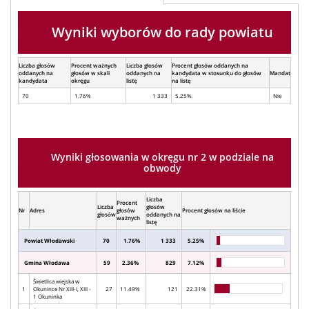
Wyniki wyborów do rady powiatu
Liczba głosów
Procent ważnych
Liczba głosów
Procent głosów oddanych na
oddanych na
głosów w skali
oddanych na
kandydata w stosunku do głosów
Mandat
kandydata
okręgu
listę
na listę
70
1.76%
1 333
5.25%
Nie
Wyniki głosowania w okręgu nr 2 w podziale na
obwody
Liczba
Procent
Liczba
głosów
Nr
Adres
głosów
Procent głosów na liście
głosów
oddanych na
ważnych
listę
Powiat Włodawski
70
1.76%
1 333
5.25%
Gmina Włodawa
59
2.36%
829
7.12%
Świetlica wiejska w
1
Okunince Nr XIII-I, XIII -
27
11.49%
121
22.31%
1 Okuninka