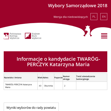
Wybory Samorządowe 2018
PL
EN
Wersja dla niedowidzących
Informacje o kandydacie TWARÓG-
PERCZYK Katarzyna Maria
Numer
Treść oświadczenia
Nazwisko i Imiona
Wiek
Adres
Poparcie
okręgu
lustracyjnego
TWARÓG-PERCZYK Katarzyna
43
Okuninka
2
Maria
Wyniki wyborów do rady powiatu