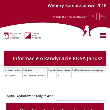
Wybory Samorządowe 2018
PL
EN
Wersja dla niedowidzących
Informacje o kandydacie ROSA Janusz
Nazwisko i Imiona
Wiek
Adres
Poparcie
Numer okręgu
Treść oświadczenia lustracyjnego
ROSA Janusz
58
Stoczek Łukowski
8
Wyniki wyborów do rady miasta