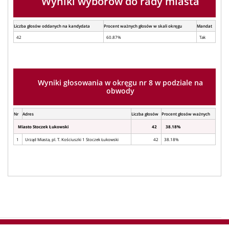
Wyniki wyborów do rady miasta
Liczba głosów oddanych na kandydata
Procent ważnych głosów w skali okręgu
Mandat
42
60.87%
Tak
Wyniki głosowania w okręgu nr 8 w podziale na
obwody
Nr
Adres
Liczba głosów
Procent głosów ważnych
Miasto Stoczek Łukowski
42
38.18%
1
Urząd Miasta, pl. T. Kościuszki 1 Stoczek Łukowski
42
38.18%