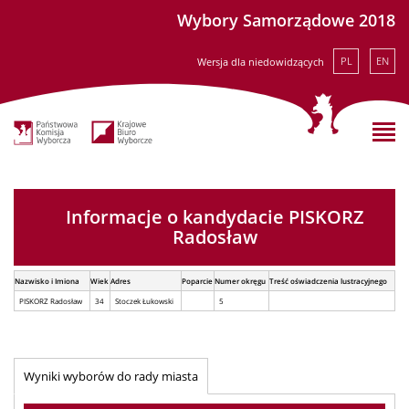
Wybory Samorządowe 2018
PL
EN
Wersja dla niedowidzących
Informacje o kandydacie PISKORZ
Radosław
Nazwisko i Imiona
Wiek
Adres
Poparcie
Numer okręgu
Treść oświadczenia lustracyjnego
PISKORZ Radosław
34
Stoczek Łukowski
5
Wyniki wyborów do rady miasta