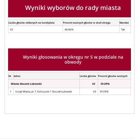
Wyniki wyborów do rady miasta
Liczba głosów oddanych na kandydata
Procent ważnych głosów w skali okręgu
Mandat
43
48.86%
Tak
Wyniki głosowania w okręgu nr 5 w podziale na
obwody
Nr
Adres
Liczba głosów
Procent głosów ważnych
Miasto Stoczek Łukowski
43
39.09%
1
Urząd Miasta, pl. T. Kościuszki 1 Stoczek Łukowski
43
39.09%