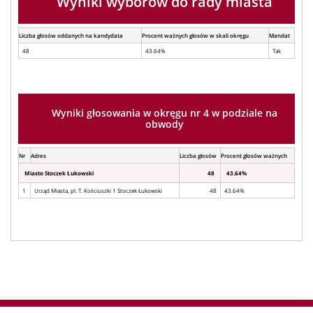
Wyniki wyborów do rady miasta
Liczba głosów oddanych na kandydata
Procent ważnych głosów w skali okręgu
Mandat
48
43.64%
Tak
Wyniki głosowania w okręgu nr 4 w podziale na
obwody
Nr
Adres
Liczba głosów
Procent głosów ważnych
Miasto Stoczek Łukowski
48
43.64%
1
Urząd Miasta, pl. T. Kościuszki 1 Stoczek Łukowski
48
43.64%