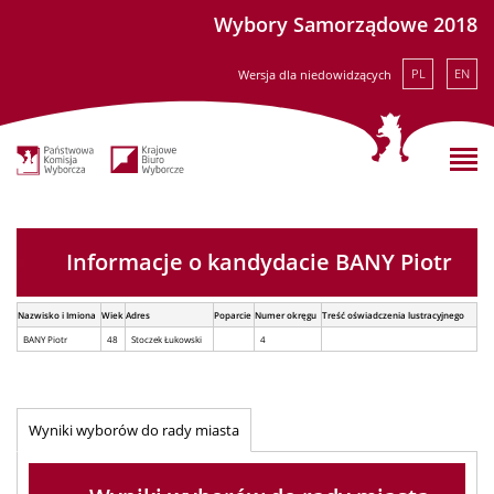
Wybory Samorządowe 2018
PL
EN
Wersja dla niedowidzących
Informacje o kandydacie BANY Piotr
Nazwisko i Imiona
Wiek
Adres
Poparcie
Numer okręgu
Treść oświadczenia lustracyjnego
BANY Piotr
48
Stoczek Łukowski
4
Wyniki wyborów do rady miasta