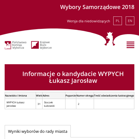
Wybory Samorządowe 2018
PL
EN
Wersja dla niedowidzących
Informacje o kandydacie WYPYCH
Łukasz Jarosław
Nazwisko i Imiona
Wiek
Adres
Poparcie
Numer okręgu
Treść oświadczenia lustracyjnego
WYPYCH Łukasz
Stoczek
31
2
Jarosław
Łukowski
Wyniki wyborów do rady miasta