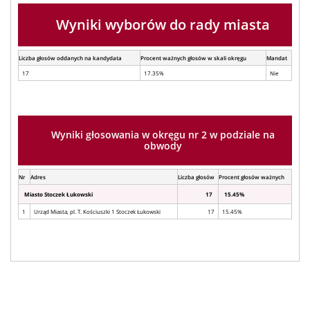
Wyniki wyborów do rady miasta
Liczba głosów oddanych na kandydata
Procent ważnych głosów w skali okręgu
Mandat
17
17.35%
Nie
Wyniki głosowania w okręgu nr 2 w podziale na
obwody
Nr
Adres
Liczba głosów
Procent głosów ważnych
Miasto Stoczek Łukowski
17
15.45%
1
Urząd Miasta, pl. T. Kościuszki 1 Stoczek Łukowski
17
15.45%