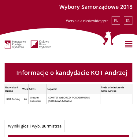
Wybory Samorządowe 2018
PL
EN
Wersja dla niedowidzących
Informacje o kandydacie KOT Andrzej
Nazwisko i
Treść oświadczenia
Wiek
Adres
Poparcie
Imiona
lustracyjnego
Stoczek
KOMITET WYBORCZY POROZUMIENIE
KOT Andrzej
46
Łukowski
JAROSŁAWA GOWINA
Wyniki głos. i wyb. Burmistrza