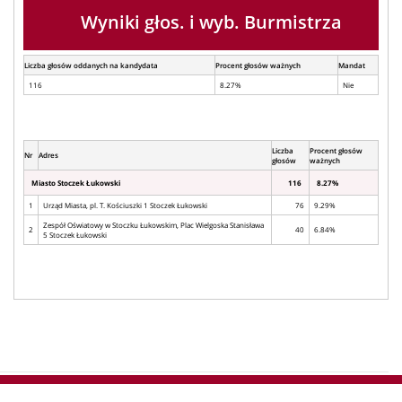
Wyniki głos. i wyb. Burmistrza
Liczba głosów oddanych na kandydata
Procent głosów ważnych
Mandat
116
8.27%
Nie
Liczba
Procent głosów
Nr
Adres
głosów
ważnych
Miasto Stoczek Łukowski
116
8.27%
1
Urząd Miasta, pl. T. Kościuszki 1 Stoczek Łukowski
76
9.29%
Zespół Oświatowy w Stoczku Łukowskim, Plac Wielgoska Stanisława
2
40
6.84%
5 Stoczek Łukowski