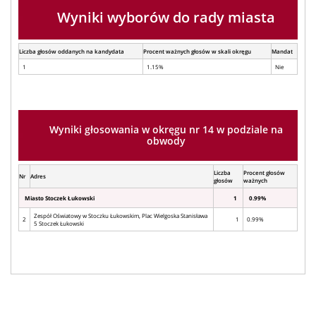
Wyniki wyborów do rady miasta
Liczba głosów oddanych na kandydata
Procent ważnych głosów w skali okręgu
Mandat
1
1.15%
Nie
Wyniki głosowania w okręgu nr 14 w podziale na
obwody
Liczba
Procent głosów
Nr
Adres
głosów
ważnych
Miasto Stoczek Łukowski
1
0.99%
Zespół Oświatowy w Stoczku Łukowskim, Plac Wielgoska Stanisława
2
1
0.99%
5 Stoczek Łukowski