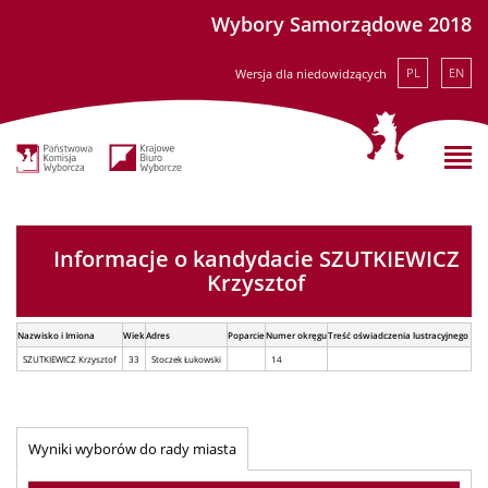
Wybory Samorządowe 2018
PL
EN
Wersja dla niedowidzących
Informacje o kandydacie SZUTKIEWICZ
Krzysztof
Nazwisko i Imiona
Wiek
Adres
Poparcie
Numer okręgu
Treść oświadczenia lustracyjnego
SZUTKIEWICZ Krzysztof
33
Stoczek Łukowski
14
Wyniki wyborów do rady miasta