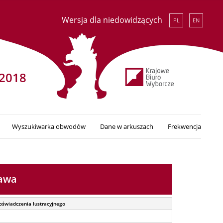
Wersja dla niedowidzących
PL
EN
2018
Wyszukiwarka obwodów
Dane w arkuszach
Frekwencja
ława
oświadczenia lustracyjnego