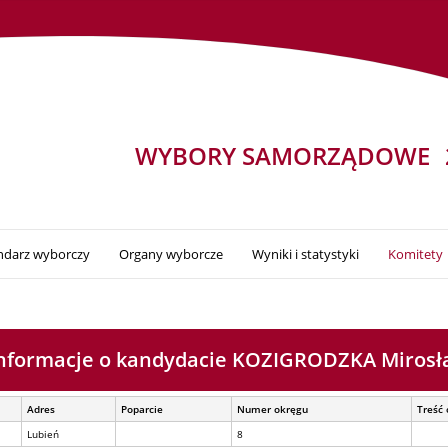
WYBORY SAMORZĄDOWE
ndarz wyborczy
Organy wyborcze
Wyniki i statystyki
Komitety
nformacje o kandydacie KOZIGRODZKA Miros
Adres
Poparcie
Numer okręgu
Treść 
Lubień
8