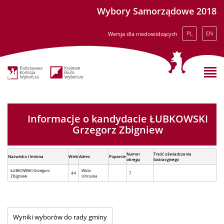
Wybory Samorządowe 2018
PL
EN
Wersja dla niedowidzących
Informacje o kandydacie ŁUBKOWSKI
Grzegorz Zbigniew
Numer
Treść oświadczenia
Nazwisko i Imiona
Wiek
Adres
Poparcie
okręgu
lustracyjnego
ŁUBKOWSKI Grzegorz
Wola
44
7
Zbigniew
Uhruska
Wyniki wyborów do rady gminy