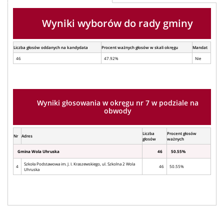
Wyniki wyborów do rady gminy
Liczba głosów oddanych na kandydata
Procent ważnych głosów w skali okręgu
Mandat
46
47.92%
Nie
Wyniki głosowania w okręgu nr 7 w podziale na
obwody
Liczba
Procent głosów
Nr
Adres
głosów
ważnych
Gmina Wola Uhruska
46
50.55%
Szkoła Podstawowa im. J. I. Kraszewskiego, ul. Szkolna 2 Wola
4
46
50.55%
Uhruska