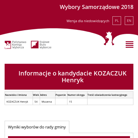
Wybory Samorządowe 2018
PL
EN
Wersja dla niedowidzących
Informacje o kandydacie KOZACZUK
Henryk
Nazwisko i Imiona
Wiek
Adres
Poparcie
Numer okręgu
Treść oświadczenia lustracyjnego
KOZACZUK Henryk
54
Mszanna
15
Wyniki wyborów do rady gminy