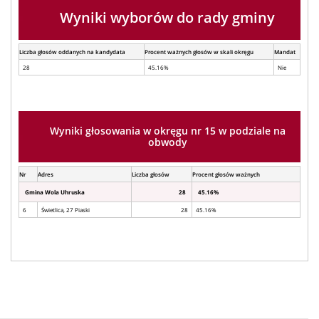
Wyniki wyborów do rady gminy
Liczba głosów oddanych na kandydata
Procent ważnych głosów w skali okręgu
Mandat
28
45.16%
Nie
Wyniki głosowania w okręgu nr 15 w podziale na
obwody
Nr
Adres
Liczba głosów
Procent głosów ważnych
Gmina Wola Uhruska
28
45.16%
6
Świetlica, 27 Piaski
28
45.16%