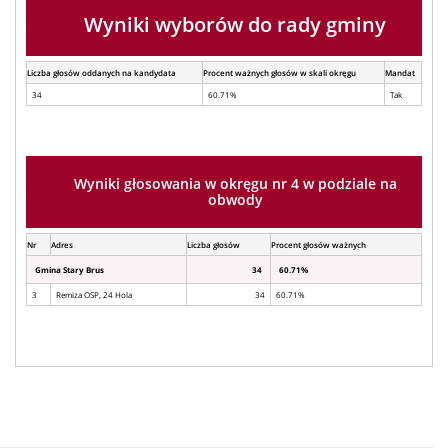
Wyniki wyborów do rady gminy
Liczba głosów oddanych na kandydata
Procent ważnych głosów w skali okręgu
Mandat
34
60.71%
Tak
Wyniki głosowania w okręgu nr 4 w podziale na
obwody
Nr
Adres
Liczba głosów
Procent głosów ważnych
Gmina Stary Brus
34
60.71%
3
Remiza OSP, 24 Hola
34
60.71%