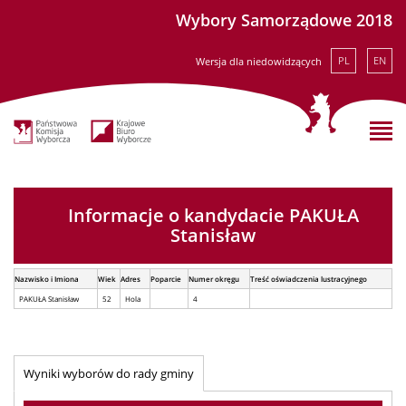
Wybory Samorządowe 2018
PL
EN
Wersja dla niedowidzących
Informacje o kandydacie PAKUŁA
Stanisław
Nazwisko i Imiona
Wiek
Adres
Poparcie
Numer okręgu
Treść oświadczenia lustracyjnego
PAKUŁA Stanisław
52
Hola
4
Wyniki wyborów do rady gminy