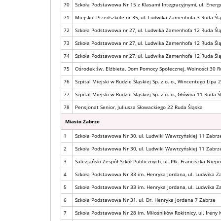
70
Szkoła Podstawowa Nr 15 z Klasami Integracyjnymi, ul. Ener
71
Miejskie Przedszkole nr 35, ul. Ludwika Zamenhofa 3 Ruda Śl
72
Szkoła Podstawowa nr 27, ul. Ludwika Zamenhofa 12 Ruda Śl
73
Szkoła Podstawowa nr 27, ul. Ludwika Zamenhofa 12 Ruda Śl
74
Szkoła Podstawowa nr 27, ul. Ludwika Zamenhofa 12 Ruda Śl
75
Ośrodek św. Elżbieta, Dom Pomocy Społecznej, Wolności 30 R
76
Szpital Miejski w Rudzie Śląskiej Sp. z o. o., Wincentego Lipa 
77
Szpital Miejski w Rudzie Śląskiej Sp. z o. o., Główna 11 Ruda Ś
78
Pensjonat Senior, Juliusza Słowackiego 22 Ruda Śląska
Miasto Zabrze
1
Szkoła Podstawowa Nr 30, ul. Ludwiki Wawrzyńskiej 11 Zabrz
2
Szkoła Podstawowa Nr 30, ul. Ludwiki Wawrzyńskiej 11 Zabrz
3
Salezjański Zespół Szkół Publicznych, ul. Płk. Franciszka Nie
4
Szkoła Podstawowa Nr 33 im. Henryka Jordana, ul. Ludwika 
5
Szkoła Podstawowa Nr 33 im. Henryka Jordana, ul. Ludwika 
6
Szkoła Podstawowa Nr 31, ul. Dr. Henryka Jordana 7 Zabrze
7
Szkoła Podstawowa Nr 28 im. Miłośników Rokitnicy, ul. Ireny