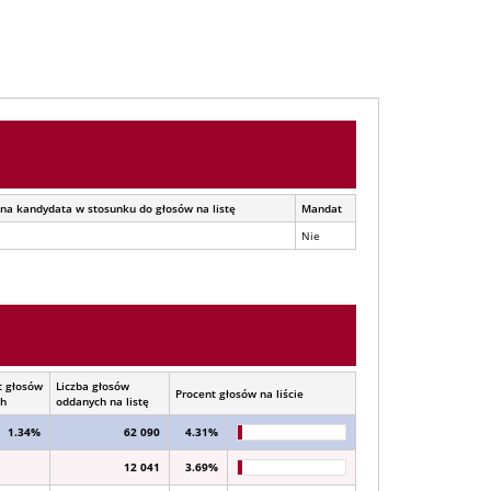
na kandydata w stosunku do głosów na listę
Mandat
Nie
t głosów
Liczba głosów
Procent głosów na liście
ch
oddanych na listę
1.34%
62 090
4.31%
12 041
3.69%