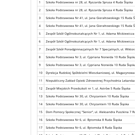
1
Szkoła Podstawowa nr 28, ul. Ryszarda Sprusa 4 Ruda Śląska
2
Szkoła Podstawowa nr 28, ul. Ryszarda Sprusa 4 Ruda Śląska
3
Szkoła Podstawowa Nr 41, ul. Jana Gierałtowskiego 15 Ruda Ś
4
Szkoła Podstawowa Nr 41, ul. Jana Gierałtowskiego 15 Ruda Ś
5
Zespół Szkół Ogólnokształcących Nr 1, ul. Adama Mickiewicza
6
Zespół Szkół Ogólnokształcących Nr 1, ul. Adama Mickiewicza
7
Zespół Szkół Ponadgimnazjalnych Nr 7 Specjalnych, ul. Wiktor
8
Szkoła Podstawowa Nr 3, ul. Cypriana Norwida 10 Ruda Śląsk
9
Szkoła Podstawowa Nr 3, ul. Cypriana Norwida 10 Ruda Śląsk
10
Dyrekcja Rudzkiej Spółdzielni Mieszkaniowej, ul. Magazynowa
11
Niepubliczny Zakład Opieki Zdrowotnej Przychodnia Lekarska 
12
Zespół Miejskich Przedszkoli nr 1, ul. Astrów 5 Ruda Śląska
13
Szkoła Podstawowa Nr 30, ul. Chryzantem 10 Ruda Śląska
14
Szkoła Podstawowa Nr 30, ul. Chryzantem 10 Ruda Śląska
15
Dom Pomocy Społecznej "Senior", ul. Aleksandra Puszkina 7 R
16
Szkoła Podstawowa Nr 6, ul. Bytomska 8 Ruda Śląska
17
Szkoła Podstawowa Nr 6, ul. Bytomska 8 Ruda Śląska