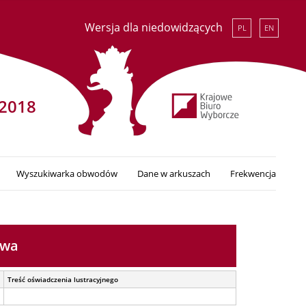
Wersja dla niedowidzących
PL
EN
2018
Wyszukiwarka obwodów
Dane w arkuszach
Frekwencja
awa
Treść oświadczenia lustracyjnego