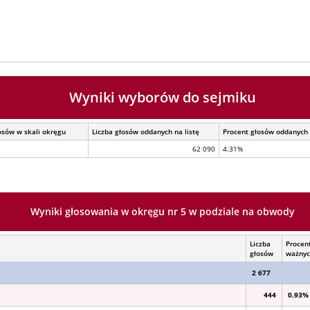
Wyniki wyborów do sejmiku
osów w skali okręgu
Liczba głosów oddanych na listę
Procent głosów oddanych 
62 090
4.31%
Wyniki głosowania w okręgu nr 5 w podziale na obwody
Liczba
Procen
głosów
ważny
2 677
444
0.93%