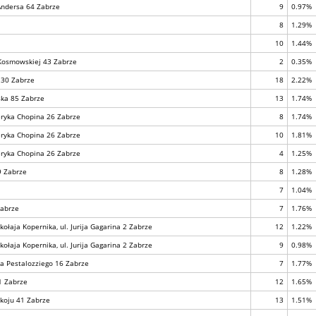
Andersa 64 Zabrze
9
0.97%
8
1.29%
10
1.44%
 Kosmowskiej 43 Zabrze
2
0.35%
a 30 Zabrze
18
2.22%
ska 85 Zabrze
13
1.74%
deryka Chopina 26 Zabrze
8
1.74%
deryka Chopina 26 Zabrze
10
1.81%
deryka Chopina 26 Zabrze
4
1.25%
9 Zabrze
8
1.28%
7
1.04%
Zabrze
7
1.76%
łaja Kopernika, ul. Jurija Gagarina 2 Zabrze
12
1.22%
łaja Kopernika, ul. Jurija Gagarina 2 Zabrze
9
0.98%
na Pestalozziego 16 Zabrze
7
1.77%
 1 Zabrze
12
1.65%
okoju 41 Zabrze
13
1.51%