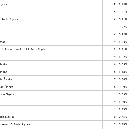
ląska
5
1.15%
5
0.71%
 8 Ruda Śląska
6
0.91%
7
0.92%
4
0.58%
ąska
9
1.03%
, ul. Radoszowska 163 Ruda Śląska
13
1.41%
9
1.02%
ląska
6
0.95%
ląska
8
1.18%
da Śląska
7
0.86%
uda Śląska
8
0.69%
Ruda Śląska
11
0.99%
9
1.20%
11
1.23%
uda Śląska
9
0.75%
etyków 15 Ruda Śląska
2
0.23%