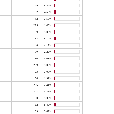
179
4.47%
192
4.69%
112
3.57%
215
1.40%
99
3.03%
98
5.10%
48
4.17%
179
2.23%
130
3.08%
259
3.09%
163
3.07%
156
1.92%
205
2.44%
207
3.86%
180
3.33%
182
5.49%
109
3.67%