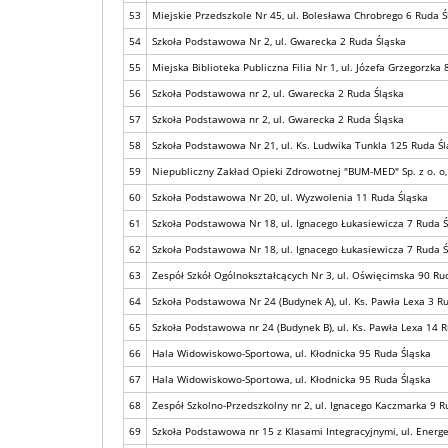
53
Miejskie Przedszkole Nr 45, ul. Bolesława Chrobrego 6 Ruda Ś
54
Szkoła Podstawowa Nr 2, ul. Gwarecka 2 Ruda Śląska
55
Miejska Biblioteka Publiczna Filia Nr 1, ul. Józefa Grzegorzka
56
Szkoła Podstawowa nr 2, ul. Gwarecka 2 Ruda Śląska
57
Szkoła Podstawowa nr 2, ul. Gwarecka 2 Ruda Śląska
58
Szkoła Podstawowa Nr 21, ul. Ks. Ludwika Tunkla 125 Ruda Śl
59
Niepubliczny Zakład Opieki Zdrowotnej "BUM-MED" Sp. z o. o
60
Szkoła Podstawowa Nr 20, ul. Wyzwolenia 11 Ruda Śląska
61
Szkoła Podstawowa Nr 18, ul. Ignacego Łukasiewicza 7 Ruda Ś
62
Szkoła Podstawowa Nr 18, ul. Ignacego Łukasiewicza 7 Ruda Ś
63
Zespół Szkół Ogólnokształcących Nr 3, ul. Oświęcimska 90 Ru
64
Szkoła Podstawowa Nr 24 (Budynek A), ul. Ks. Pawła Lexa 3 R
65
Szkoła Podstawowa nr 24 (Budynek B), ul. Ks. Pawła Lexa 14 
66
Hala Widowiskowo-Sportowa, ul. Kłodnicka 95 Ruda Śląska
67
Hala Widowiskowo-Sportowa, ul. Kłodnicka 95 Ruda Śląska
68
Zespół Szkolno-Przedszkolny nr 2, ul. Ignacego Kaczmarka 9 R
69
Szkoła Podstawowa nr 15 z Klasami Integracyjnymi, ul. Energ