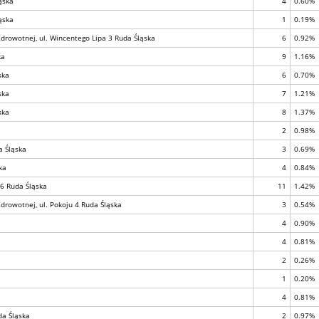
ąska
4
0.60%
ąska
1
0.19%
drowotnej, ul. Wincentego Lipa 3 Ruda Śląska
6
0.92%
ka
9
1.16%
ska
6
0.70%
ska
7
1.21%
ska
8
1.37%
2
0.98%
a Śląska
3
0.69%
ka
4
0.84%
36 Ruda Śląska
11
1.42%
drowotnej, ul. Pokoju 4 Ruda Śląska
3
0.54%
4
0.90%
4
0.81%
2
0.26%
1
0.20%
4
0.81%
da Śląska
2
0.97%