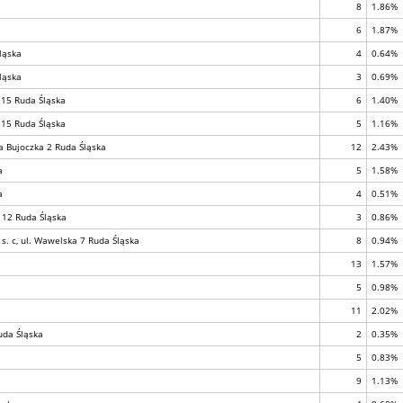
8
1.86%
6
1.87%
ląska
4
0.64%
ląska
3
0.69%
 15 Ruda Śląska
6
1.40%
 15 Ruda Śląska
5
1.16%
a Bujoczka 2 Ruda Śląska
12
2.43%
a
5
1.58%
a
4
0.51%
 12 Ruda Śląska
3
0.86%
s. c, ul. Wawelska 7 Ruda Śląska
8
0.94%
13
1.57%
5
0.98%
11
2.02%
uda Śląska
2
0.35%
5
0.83%
9
1.13%