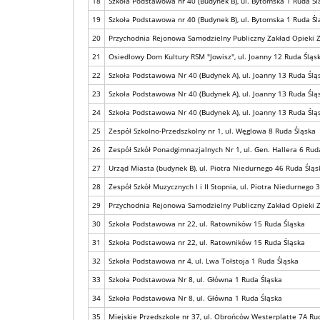
18
Szkoła Podstawowa nr 40 (Budynek B), ul. Bytomska 1 Ruda Śl
19
Szkoła Podstawowa nr 40 (Budynek B), ul. Bytomska 1 Ruda Śl
20
Przychodnia Rejonowa Samodzielny Publiczny Zakład Opieki Z
21
Osiedlowy Dom Kultury RSM "Jowisz", ul. Joanny 12 Ruda Śląs
22
Szkoła Podstawowa Nr 40 (Budynek A), ul. Joanny 13 Ruda Ślą
23
Szkoła Podstawowa Nr 40 (Budynek A), ul. Joanny 13 Ruda Ślą
24
Szkoła Podstawowa Nr 40 (Budynek A), ul. Joanny 13 Ruda Ślą
25
Zespół Szkolno-Przedszkolny nr 1, ul. Węglowa 8 Ruda Śląska
26
Zespół Szkół Ponadgimnazjalnych Nr 1, ul. Gen. Hallera 6 Rud
27
Urząd Miasta (budynek B), ul. Piotra Niedurnego 46 Ruda Śląs
28
Zespół Szkół Muzycznych I i II Stopnia, ul. Piotra Niedurnego 
29
Przychodnia Rejonowa Samodzielny Publiczny Zakład Opieki Z
30
Szkoła Podstawowa nr 22, ul. Ratowników 15 Ruda Śląska
31
Szkoła Podstawowa nr 22, ul. Ratowników 15 Ruda Śląska
32
Szkoła Podstawowa nr 4, ul. Lwa Tołstoja 1 Ruda Śląska
33
Szkoła Podstawowa Nr 8, ul. Główna 1 Ruda Śląska
34
Szkoła Podstawowa Nr 8, ul. Główna 1 Ruda Śląska
35
Miejskie Przedszkole nr 37, ul. Obrońców Westerplatte 7A Ru