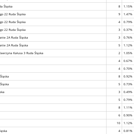
da Śląska
8
1.15%
ego 22 Ruda Śląska
9
1.47%
ego 22 Ruda Śląska
4
0.79%
ego 22 Ruda Śląska
3
0.37%
atte 2A Ruda Śląska
3
0.76%
atte 2A Ruda Śląska
5
1.12%
Wawrzyna Kałusa 3 Ruda Śląska
2
1.05%
4
0.67%
4
0.70%
Śląska
8
0.92%
Śląska
5
0.73%
ąska
3
0.49%
5
0.79%
8
1.11%
6
0.90%
10
1.12%
ląska
4
0.81%