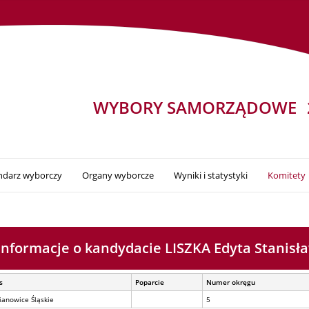
WYBORY SAMORZĄDOWE
ndarz wyborczy
Organy wyborcze
Wyniki i statystyki
Komitety
Informacje o kandydacie LISZKA Edyta Stanisł
s
Poparcie
Numer okręgu
ianowice Śląskie
5