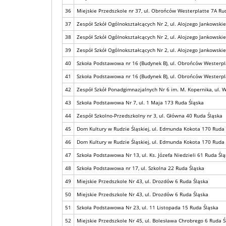
36
Miejskie Przedszkole nr 37, ul. Obrońców Westerplatte 7A Ru
37
Zespół Szkół Ogólnokształcących Nr 2, ul. Alojzego Jankowski
38
Zespół Szkół Ogólnokształcących Nr 2, ul. Alojzego Jankowski
39
Zespół Szkół Ogólnokształcących Nr 2, ul. Alojzego Jankowski
40
Szkoła Podstawowa nr 16 (Budynek B), ul. Obrońców Westerpl
41
Szkoła Podstawowa nr 16 (Budynek B), ul. Obrońców Westerpl
42
Zespół Szkół Ponadgimnazjalnych Nr 6 im. M. Kopernika, ul. 
43
Szkoła Podstawowa Nr 7, ul. 1 Maja 173 Ruda Śląska
44
Zespół Szkolno-Przedszkolny nr 3, ul. Główna 40 Ruda Śląska
45
Dom Kultury w Rudzie Śląskiej, ul. Edmunda Kokota 170 Ruda 
46
Dom Kultury w Rudzie Śląskiej, ul. Edmunda Kokota 170 Ruda 
47
Szkoła Podstawowa Nr 13, ul. Ks. Józefa Niedzieli 61 Ruda Śl
48
Szkoła Podstawowa nr 17, ul. Szkolna 22 Ruda Śląska
49
Miejskie Przedszkole Nr 43, ul. Drozdów 6 Ruda Śląska
50
Miejskie Przedszkole Nr 43, ul. Drozdów 6 Ruda Śląska
51
Szkoła Podstawowa Nr 23, ul. 11 Listopada 15 Ruda Śląska
52
Miejskie Przedszkole Nr 45, ul. Bolesława Chrobrego 6 Ruda Ś