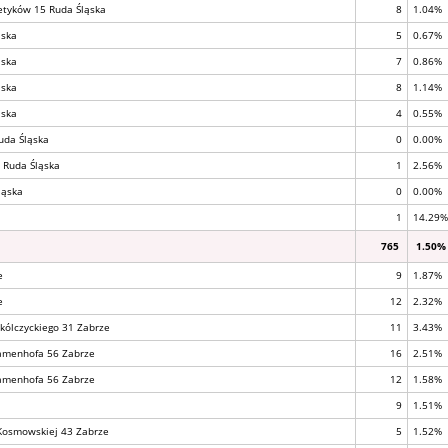
getyków 15 Ruda Śląska
8
1.04%
ąska
5
0.67%
ąska
7
0.86%
ąska
8
1.14%
ąska
4
0.55%
uda Śląska
0
0.00%
2 Ruda Śląska
1
2.56%
ląska
0
0.00%
1
14.29%
765
1.50%
e
9
1.87%
e
12
2.32%
pokólczyckiego 31 Zabrze
11
3.43%
Zamenhofa 56 Zabrze
16
2.51%
Zamenhofa 56 Zabrze
12
1.58%
9
1.51%
 Kosmowskiej 43 Zabrze
5
1.52%