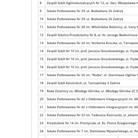
8
Zespół Szkół Ogólnokształcących Nr 12, ul. Gen. Władysława 
9
Szkoła Podstawowa Nr 29, ul. Budowlana 26 Zabrze
10
Szkoła Podstawowa Nr 29, ul. Budowlana 26 Zabrze
11
Szkoła Podstawowa Nr 28 im. Miłośników Rokitnicy, ul. Ireny
12
Zespół Szkolno-Przedszkolny Nr 8, ul. Ks. Jerzego Badestinus
13
Szkoła Podstawowa Nr 24 im. Norberta Kroczka, ul. Tarnopol
14
Zespół Szkół Nr 10 im. prof. Janusza Groszkowskiego, ul. Fry
15
Zespół Szkół Nr 10 im. prof. Janusza Groszkowskiego, ul. Fry
16
Zespół Szkół Nr 10 im. prof. Janusza Groszkowskiego, ul. Fry
17
Szkoła Podstawowa Nr 26 im. "Rodła", ul. Stanisława Ogórka 
18
Zespół Szkół Katolickich, ul. Tarnopolska 3 Zabrze
19
Rada Dzielnicy os. Młodego Górnika, ul. Młodego Górnika 2C 
20
Szkoła Podstawowa Nr 42 z Oddziałami Integracyjnymi im. Miko
21
Szkoła Podstawowa Nr 42 z Oddziałami Integracyjnymi im. Miko
22
Szkoła Podstawowa Nr 23 im. Tadeusza Kościuszki, ul. Johan
23
Przedszkole Nr 14 im. Promyczek, ul. Ks. Piotra Ściegiennego
24
Szkoła Podstawowa Nr 7 im. Stanisława Wyspiańskiego, ul. P