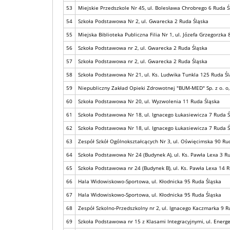
53
Miejskie Przedszkole Nr 45, ul. Bolesława Chrobrego 6 Ruda Ś
54
Szkoła Podstawowa Nr 2, ul. Gwarecka 2 Ruda Śląska
55
Miejska Biblioteka Publiczna Filia Nr 1, ul. Józefa Grzegorzka
56
Szkoła Podstawowa nr 2, ul. Gwarecka 2 Ruda Śląska
57
Szkoła Podstawowa nr 2, ul. Gwarecka 2 Ruda Śląska
58
Szkoła Podstawowa Nr 21, ul. Ks. Ludwika Tunkla 125 Ruda Śl
59
Niepubliczny Zakład Opieki Zdrowotnej "BUM-MED" Sp. z o. o
60
Szkoła Podstawowa Nr 20, ul. Wyzwolenia 11 Ruda Śląska
61
Szkoła Podstawowa Nr 18, ul. Ignacego Łukasiewicza 7 Ruda Ś
62
Szkoła Podstawowa Nr 18, ul. Ignacego Łukasiewicza 7 Ruda Ś
63
Zespół Szkół Ogólnokształcących Nr 3, ul. Oświęcimska 90 Ru
64
Szkoła Podstawowa Nr 24 (Budynek A), ul. Ks. Pawła Lexa 3 R
65
Szkoła Podstawowa nr 24 (Budynek B), ul. Ks. Pawła Lexa 14 
66
Hala Widowiskowo-Sportowa, ul. Kłodnicka 95 Ruda Śląska
67
Hala Widowiskowo-Sportowa, ul. Kłodnicka 95 Ruda Śląska
68
Zespół Szkolno-Przedszkolny nr 2, ul. Ignacego Kaczmarka 9 R
69
Szkoła Podstawowa nr 15 z Klasami Integracyjnymi, ul. Energ