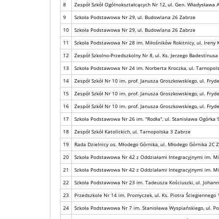
8
Zespół Szkół Ogólnokształcących Nr 12, ul. Gen. Władysława 
9
Szkoła Podstawowa Nr 29, ul. Budowlana 26 Zabrze
10
Szkoła Podstawowa Nr 29, ul. Budowlana 26 Zabrze
11
Szkoła Podstawowa Nr 28 im. Miłośników Rokitnicy, ul. Ireny
12
Zespół Szkolno-Przedszkolny Nr 8, ul. Ks. Jerzego Badestinus
13
Szkoła Podstawowa Nr 24 im. Norberta Kroczka, ul. Tarnopol
14
Zespół Szkół Nr 10 im. prof. Janusza Groszkowskiego, ul. Fry
15
Zespół Szkół Nr 10 im. prof. Janusza Groszkowskiego, ul. Fry
16
Zespół Szkół Nr 10 im. prof. Janusza Groszkowskiego, ul. Fry
17
Szkoła Podstawowa Nr 26 im. "Rodła", ul. Stanisława Ogórka 
18
Zespół Szkół Katolickich, ul. Tarnopolska 3 Zabrze
19
Rada Dzielnicy os. Młodego Górnika, ul. Młodego Górnika 2C 
20
Szkoła Podstawowa Nr 42 z Oddziałami Integracyjnymi im. Miko
21
Szkoła Podstawowa Nr 42 z Oddziałami Integracyjnymi im. Miko
22
Szkoła Podstawowa Nr 23 im. Tadeusza Kościuszki, ul. Johan
23
Przedszkole Nr 14 im. Promyczek, ul. Ks. Piotra Ściegiennego
24
Szkoła Podstawowa Nr 7 im. Stanisława Wyspiańskiego, ul. P