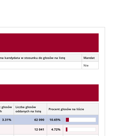
na kandydata w stosunku do głosów na listę
Mandat
Nie
t głosów
Liczba głosów
Procent głosów na liście
ch
oddanych na listę
3.31%
62 090
10.65%
12 041
4.72%