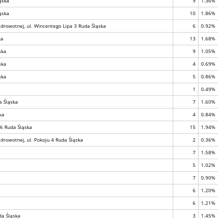
ąska
9
1.36%
ąska
10
1.86%
drowotnej, ul. Wincentego Lipa 3 Ruda Śląska
6
0.92%
ka
13
1.68%
ska
9
1.05%
ska
4
0.69%
ska
5
0.86%
1
0.49%
a Śląska
7
1.60%
ka
4
0.84%
36 Ruda Śląska
15
1.94%
drowotnej, ul. Pokoju 4 Ruda Śląska
2
0.36%
7
1.58%
5
1.02%
7
0.90%
6
1.20%
6
1.21%
da Śląska
3
1.45%