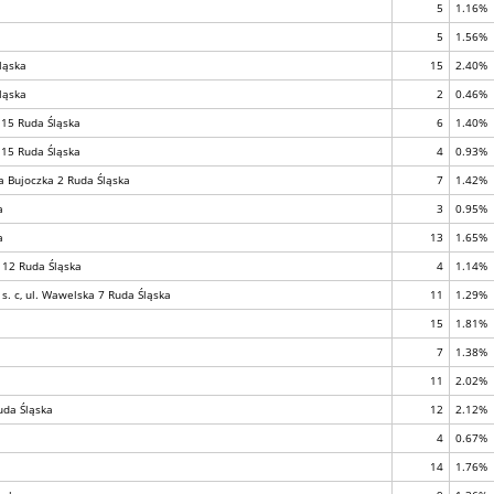
5
1.16%
5
1.56%
ląska
15
2.40%
ląska
2
0.46%
 15 Ruda Śląska
6
1.40%
 15 Ruda Śląska
4
0.93%
a Bujoczka 2 Ruda Śląska
7
1.42%
a
3
0.95%
a
13
1.65%
 12 Ruda Śląska
4
1.14%
s. c, ul. Wawelska 7 Ruda Śląska
11
1.29%
15
1.81%
7
1.38%
11
2.02%
uda Śląska
12
2.12%
4
0.67%
14
1.76%