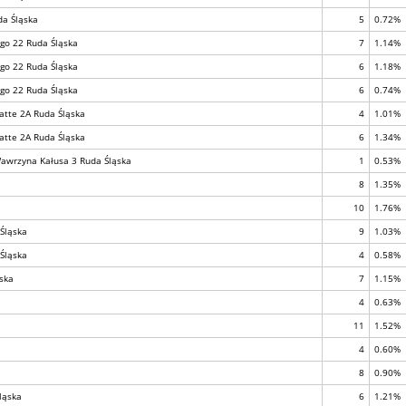
da Śląska
5
0.72%
ego 22 Ruda Śląska
7
1.14%
ego 22 Ruda Śląska
6
1.18%
ego 22 Ruda Śląska
6
0.74%
atte 2A Ruda Śląska
4
1.01%
atte 2A Ruda Śląska
6
1.34%
Wawrzyna Kałusa 3 Ruda Śląska
1
0.53%
8
1.35%
10
1.76%
Śląska
9
1.03%
Śląska
4
0.58%
ąska
7
1.15%
4
0.63%
11
1.52%
4
0.60%
8
0.90%
ląska
6
1.21%