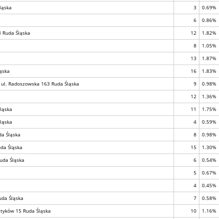
ląska
3
0.69%
6
0.86%
 8 Ruda Śląska
12
1.82%
8
1.05%
13
1.87%
ąska
16
1.83%
, ul. Radoszowska 163 Ruda Śląska
9
0.98%
12
1.36%
ląska
11
1.75%
ląska
4
0.59%
da Śląska
8
0.98%
uda Śląska
15
1.30%
Ruda Śląska
6
0.54%
5
0.67%
4
0.45%
uda Śląska
7
0.58%
etyków 15 Ruda Śląska
10
1.16%