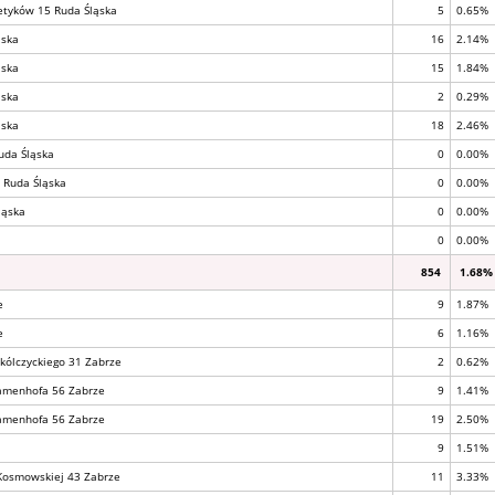
getyków 15 Ruda Śląska
5
0.65%
ąska
16
2.14%
ąska
15
1.84%
ąska
2
0.29%
ąska
18
2.46%
uda Śląska
0
0.00%
2 Ruda Śląska
0
0.00%
ląska
0
0.00%
0
0.00%
854
1.68%
e
9
1.87%
e
6
1.16%
pokólczyckiego 31 Zabrze
2
0.62%
Zamenhofa 56 Zabrze
9
1.41%
Zamenhofa 56 Zabrze
19
2.50%
9
1.51%
 Kosmowskiej 43 Zabrze
11
3.33%