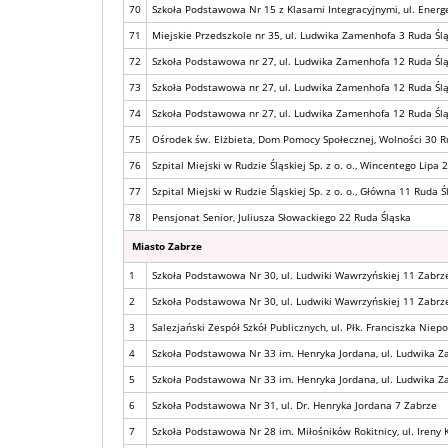
70
Szkoła Podstawowa Nr 15 z Klasami Integracyjnymi, ul. Ener
71
Miejskie Przedszkole nr 35, ul. Ludwika Zamenhofa 3 Ruda Śl
72
Szkoła Podstawowa nr 27, ul. Ludwika Zamenhofa 12 Ruda Śl
73
Szkoła Podstawowa nr 27, ul. Ludwika Zamenhofa 12 Ruda Śl
74
Szkoła Podstawowa nr 27, ul. Ludwika Zamenhofa 12 Ruda Śl
75
Ośrodek św. Elżbieta, Dom Pomocy Społecznej, Wolności 30 R
76
Szpital Miejski w Rudzie Śląskiej Sp. z o. o., Wincentego Lipa 
77
Szpital Miejski w Rudzie Śląskiej Sp. z o. o., Główna 11 Ruda Ś
78
Pensjonat Senior, Juliusza Słowackiego 22 Ruda Śląska
Miasto Zabrze
1
Szkoła Podstawowa Nr 30, ul. Ludwiki Wawrzyńskiej 11 Zabrz
2
Szkoła Podstawowa Nr 30, ul. Ludwiki Wawrzyńskiej 11 Zabrz
3
Salezjański Zespół Szkół Publicznych, ul. Płk. Franciszka Nie
4
Szkoła Podstawowa Nr 33 im. Henryka Jordana, ul. Ludwika 
5
Szkoła Podstawowa Nr 33 im. Henryka Jordana, ul. Ludwika 
6
Szkoła Podstawowa Nr 31, ul. Dr. Henryka Jordana 7 Zabrze
7
Szkoła Podstawowa Nr 28 im. Miłośników Rokitnicy, ul. Ireny