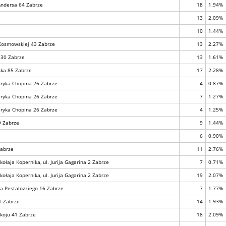
Andersa 64 Zabrze
18
1.94%
13
2.09%
10
1.44%
 Kosmowskiej 43 Zabrze
13
2.27%
a 30 Zabrze
13
1.61%
ska 85 Zabrze
17
2.28%
deryka Chopina 26 Zabrze
4
0.87%
deryka Chopina 26 Zabrze
7
1.27%
deryka Chopina 26 Zabrze
4
1.25%
9 Zabrze
9
1.44%
6
0.90%
Zabrze
11
2.76%
łaja Kopernika, ul. Jurija Gagarina 2 Zabrze
7
0.71%
łaja Kopernika, ul. Jurija Gagarina 2 Zabrze
19
2.07%
na Pestalozziego 16 Zabrze
7
1.77%
 1 Zabrze
14
1.93%
okoju 41 Zabrze
18
2.09%