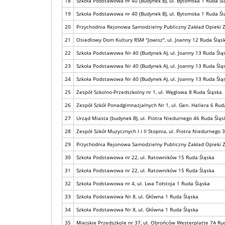
18
Szkoła Podstawowa nr 40 (Budynek B), ul. Bytomska 1 Ruda Śl
19
Szkoła Podstawowa nr 40 (Budynek B), ul. Bytomska 1 Ruda Śl
20
Przychodnia Rejonowa Samodzielny Publiczny Zakład Opieki Z
21
Osiedlowy Dom Kultury RSM "Jowisz", ul. Joanny 12 Ruda Śląs
22
Szkoła Podstawowa Nr 40 (Budynek A), ul. Joanny 13 Ruda Ślą
23
Szkoła Podstawowa Nr 40 (Budynek A), ul. Joanny 13 Ruda Ślą
24
Szkoła Podstawowa Nr 40 (Budynek A), ul. Joanny 13 Ruda Ślą
25
Zespół Szkolno-Przedszkolny nr 1, ul. Węglowa 8 Ruda Śląska
26
Zespół Szkół Ponadgimnazjalnych Nr 1, ul. Gen. Hallera 6 Rud
27
Urząd Miasta (budynek B), ul. Piotra Niedurnego 46 Ruda Śląs
28
Zespół Szkół Muzycznych I i II Stopnia, ul. Piotra Niedurnego 
29
Przychodnia Rejonowa Samodzielny Publiczny Zakład Opieki Z
30
Szkoła Podstawowa nr 22, ul. Ratowników 15 Ruda Śląska
31
Szkoła Podstawowa nr 22, ul. Ratowników 15 Ruda Śląska
32
Szkoła Podstawowa nr 4, ul. Lwa Tołstoja 1 Ruda Śląska
33
Szkoła Podstawowa Nr 8, ul. Główna 1 Ruda Śląska
34
Szkoła Podstawowa Nr 8, ul. Główna 1 Ruda Śląska
35
Miejskie Przedszkole nr 37, ul. Obrońców Westerplatte 7A Ru