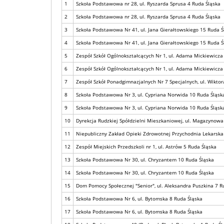
1
Szkoła Podstawowa nr 28, ul. Ryszarda Sprusa 4 Ruda Śląska
2
Szkoła Podstawowa nr 28, ul. Ryszarda Sprusa 4 Ruda Śląska
3
Szkoła Podstawowa Nr 41, ul. Jana Gierałtowskiego 15 Ruda Ś
4
Szkoła Podstawowa Nr 41, ul. Jana Gierałtowskiego 15 Ruda Ś
5
Zespół Szkół Ogólnokształcących Nr 1, ul. Adama Mickiewicza
6
Zespół Szkół Ogólnokształcących Nr 1, ul. Adama Mickiewicza
7
Zespół Szkół Ponadgimnazjalnych Nr 7 Specjalnych, ul. Wiktor
8
Szkoła Podstawowa Nr 3, ul. Cypriana Norwida 10 Ruda Śląsk
9
Szkoła Podstawowa Nr 3, ul. Cypriana Norwida 10 Ruda Śląsk
10
Dyrekcja Rudzkiej Spółdzielni Mieszkaniowej, ul. Magazynowa
11
Niepubliczny Zakład Opieki Zdrowotnej Przychodnia Lekarska 
12
Zespół Miejskich Przedszkoli nr 1, ul. Astrów 5 Ruda Śląska
13
Szkoła Podstawowa Nr 30, ul. Chryzantem 10 Ruda Śląska
14
Szkoła Podstawowa Nr 30, ul. Chryzantem 10 Ruda Śląska
15
Dom Pomocy Społecznej "Senior", ul. Aleksandra Puszkina 7 R
16
Szkoła Podstawowa Nr 6, ul. Bytomska 8 Ruda Śląska
17
Szkoła Podstawowa Nr 6, ul. Bytomska 8 Ruda Śląska