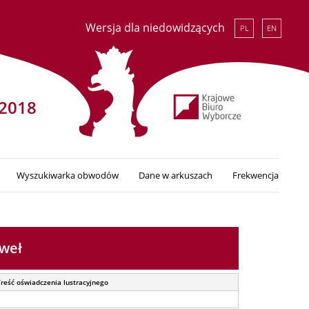
Wersja dla niedowidzących
PL
EN
2018
Wyszukiwarka obwodów
Dane w arkuszach
Frekwencja
weł
Treść oświadczenia lustracyjnego