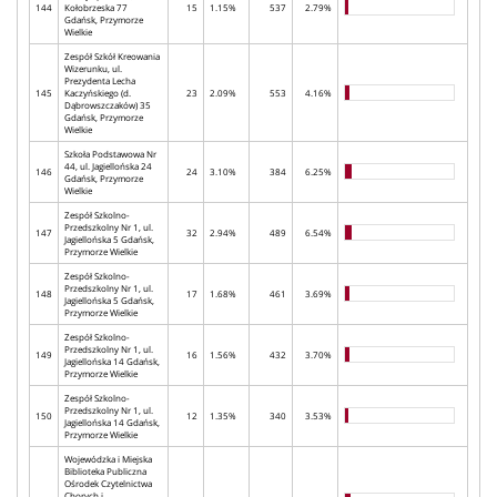
144
Kołobrzeska 77
15
1.15%
537
2.79%
Gdańsk, Przymorze
Wielkie
Zespół Szkół Kreowania
Wizerunku, ul.
Prezydenta Lecha
145
Kaczyńskiego (d.
23
2.09%
553
4.16%
Dąbrowszczaków) 35
Gdańsk, Przymorze
Wielkie
Szkoła Podstawowa Nr
44, ul. Jagiellońska 24
146
24
3.10%
384
6.25%
Gdańsk, Przymorze
Wielkie
Zespół Szkolno-
Przedszkolny Nr 1, ul.
147
32
2.94%
489
6.54%
Jagiellońska 5 Gdańsk,
Przymorze Wielkie
Zespół Szkolno-
Przedszkolny Nr 1, ul.
148
17
1.68%
461
3.69%
Jagiellońska 5 Gdańsk,
Przymorze Wielkie
Zespół Szkolno-
Przedszkolny Nr 1, ul.
149
16
1.56%
432
3.70%
Jagiellońska 14 Gdańsk,
Przymorze Wielkie
Zespół Szkolno-
Przedszkolny Nr 1, ul.
150
12
1.35%
340
3.53%
Jagiellońska 14 Gdańsk,
Przymorze Wielkie
Wojewódzka i Miejska
Biblioteka Publiczna
Ośrodek Czytelnictwa
Chorych i