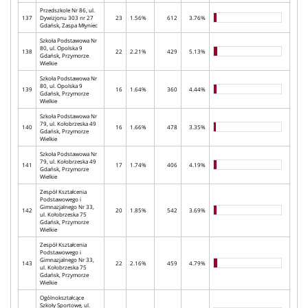
Przedszkole Nr 86, ul.
137
Dywizjonu 303 nr 27
23
1.56%
612
3.76%
Gdańsk, Zaspa Młyniec
Szkoła Podstawowa Nr
80, ul. Opolska 9
138
22
2.21%
429
5.13%
Gdańsk, Przymorze
Wielkie
Szkoła Podstawowa Nr
80, ul. Opolska 9
139
16
1.64%
360
4.44%
Gdańsk, Przymorze
Wielkie
Szkoła Podstawowa Nr
79, ul. Kołobrzeska 49
140
16
1.66%
478
3.35%
Gdańsk, Przymorze
Wielkie
Szkoła Podstawowa Nr
79, ul. Kołobrzeska 49
141
17
1.74%
406
4.19%
Gdańsk, Przymorze
Wielkie
Zespół Kształcenia
Podstawowego i
Gimnazjalnego Nr 33,
142
20
1.85%
542
3.69%
ul. Kołobrzeska 75
Gdańsk, Przymorze
Wielkie
Zespół Kształcenia
Podstawowego i
Gimnazjalnego Nr 33,
143
22
2.16%
459
4.79%
ul. Kołobrzeska 75
Gdańsk, Przymorze
Wielkie
Ogólnokształcące
Szkoły Sportowe, ul.