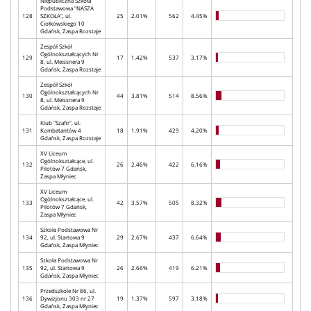
Niepubliczna Szkoła
Podstawowa "NASZA
128
SZKOŁA", ul.
25
2.01%
562
4.45%
Ciołkowskiego 10
Gdańsk, Zaspa Rozstaje
Zespół Szkół
Ogólnokształcących Nr
129
17
1.42%
537
3.17%
8, ul. Meissnera 9
Gdańsk, Zaspa Rozstaje
Zespół Szkół
Ogólnokształcących Nr
130
44
3.81%
514
8.56%
8, ul. Meissnera 9
Gdańsk, Zaspa Rozstaje
Klub "Szafir", ul.
131
Kombatantów 4
18
1.91%
429
4.20%
Gdańsk, Zaspa Rozstaje
XV Liceum
Ogólnokształcące, ul.
132
26
2.46%
422
6.16%
Pilotów 7 Gdańsk,
Zaspa Młyniec
XV Liceum
Ogólnokształcące, ul.
133
42
3.57%
505
8.32%
Pilotów 7 Gdańsk,
Zaspa Młyniec
Szkoła Podstawowa Nr
134
92, ul. Startowa 9
29
2.67%
437
6.64%
Gdańsk, Zaspa Młyniec
Szkoła Podstawowa Nr
135
92, ul. Startowa 9
26
2.66%
419
6.21%
Gdańsk, Zaspa Młyniec
Przedszkole Nr 86, ul.
136
Dywizjonu 303 nr 27
19
1.37%
597
3.18%
Gdańsk, Zaspa Młyniec