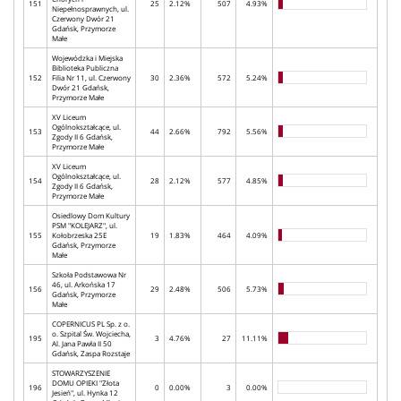
151
25
2.12%
507
4.93%
Niepełnosprawnych, ul.
Czerwony Dwór 21
Gdańsk, Przymorze
Małe
Wojewódzka i Miejska
Biblioteka Publiczna
152
Filia Nr 11, ul. Czerwony
30
2.36%
572
5.24%
Dwór 21 Gdańsk,
Przymorze Małe
XV Liceum
Ogólnokształcące, ul.
153
44
2.66%
792
5.56%
Zgody II 6 Gdańsk,
Przymorze Małe
XV Liceum
Ogólnokształcące, ul.
154
28
2.12%
577
4.85%
Zgody II 6 Gdańsk,
Przymorze Małe
Osiedlowy Dom Kultury
PSM "KOLEJARZ", ul.
155
Kołobrzeska 25E
19
1.83%
464
4.09%
Gdańsk, Przymorze
Małe
Szkoła Podstawowa Nr
46, ul. Arkońska 17
156
29
2.48%
506
5.73%
Gdańsk, Przymorze
Małe
COPERNICUS PL Sp. z o.
o. Szpital Św. Wojciecha,
195
3
4.76%
27
11.11%
Al. Jana Pawła II 50
Gdańsk, Zaspa Rozstaje
STOWARZYSZENIE
DOMU OPIEKI "Złota
196
0
0.00%
3
0.00%
Jesień", ul. Hynka 12