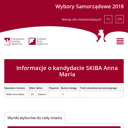
Wybory Samorządowe 2018
PL
EN
Wersja dla niedowidzących
Informacje o kandydacie SKIBA Anna
Maria
Nazwisko i Imiona
Wiek
Adres
Poparcie
Numer okręgu
Treść oświadczenia lustracyjnego
SKIBA Anna Maria
39
Gdańsk
5
Wyniki wyborów do rady miasta