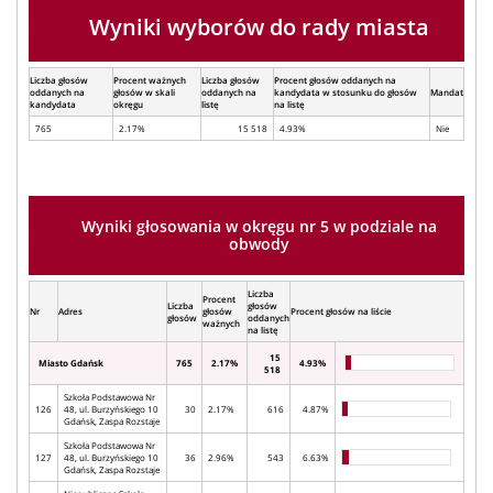
Wyniki wyborów do rady miasta
Liczba głosów
Procent ważnych
Liczba głosów
Procent głosów oddanych na
oddanych na
głosów w skali
oddanych na
kandydata w stosunku do głosów
Mandat
kandydata
okręgu
listę
na listę
765
2.17%
15 518
4.93%
Nie
Wyniki głosowania w okręgu nr 5 w podziale na
obwody
Liczba
Procent
Liczba
głosów
Nr
Adres
głosów
Procent głosów na liście
głosów
oddanych
ważnych
na listę
15
Miasto Gdańsk
765
2.17%
4.93%
518
Szkoła Podstawowa Nr
126
48, ul. Burzyńskiego 10
30
2.17%
616
4.87%
Gdańsk, Zaspa Rozstaje
Szkoła Podstawowa Nr
127
48, ul. Burzyńskiego 10
36
2.96%
543
6.63%
Gdańsk, Zaspa Rozstaje