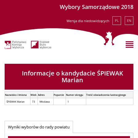
Wybory Samorządowe 2018
PL
EN
Wersja dla niedowidzących
Informacje o kandydacie ŚPIEWAK
Marian
Nazwisko i Imiona
Wiek
Adres
Poparcie
Numer okręgu
Treść oświadczenia lustracyjnego
ŚPIEWAK Marian
73
Włodawa
1
Wyniki wyborów do rady powiatu