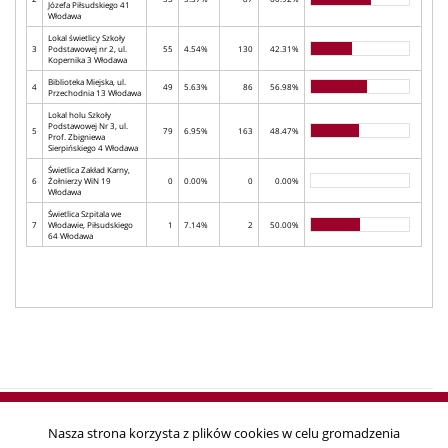
Józefa Piłsudskiego 41
Włodawa
Lokal świetlicy Szkoły
3
Podstawowej nr 2, ul.
55
4.54%
130
42.31%
Kopernika 3 Włodawa
Biblioteka Miejska, ul.
4
49
5.63%
86
56.98%
Przechodnia 13 Włodawa
Lokal holu Szkoły
Podstawowej Nr 3, ul.
5
79
6.95%
163
48.47%
Prof. Zbigniewa
Sierpińskiego 4 Włodawa
Świetlica Zakład Karny,
6
Żołnierzy WiN 19
0
0.00%
0
0.00%
Włodawa
Świetlica Szpitala we
7
Włodawie, Piłsudskiego
1
7.14%
2
50.00%
64 Włodawa
Nasza strona korzysta z plików cookies w celu gromadzenia