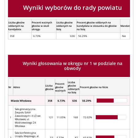
Wyniki wyborów do rady powiatu
Liczba głosów
Procent ważnych
Liczba głosów
Procent głosów oddanych na
oddanych na
głosów w skali
oddanych na
kandydata w stosunku do głosów
Mandat
kandydata
okręgu
listę
na listę
358
6.73%
636
56.29%
Nie
Wyniki głosowania w okręgu nr 1 w podziale na
obwody
Liczba
Procent
Liczba
głosów
Nr
Adres
głosów
Procent głosów na liście
głosów
oddanych
ważnych
na listę
Miasto Włodawa
358
6.73%
636
56.29%
Sala gimnastyczna
Zespołu Szkół
Zawodowych i II LO we
1
121
11.05%
168
72.02%
Włodawie, ul.
Modrzewskiego 24
Włodawa
Sala konferencyjna
Urzędu Miejskiego, al.
2
53
5.37%
87
60.92%