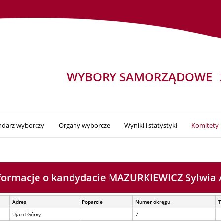
WYBORY SAMORZĄDOWE
ndarz wyborczy
Organy wyborcze
Wyniki i statystyki
Komitety
formacje o kandydacie MAZURKIEWICZ Sylwia
Adres
Poparcie
Numer okręgu
T
Ujazd Górny
7