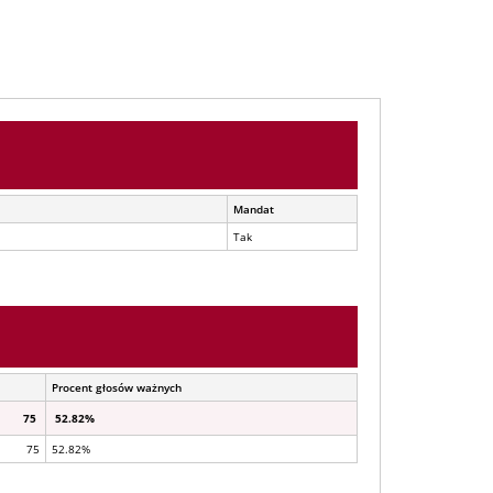
Mandat
Tak
Procent głosów ważnych
75
52.82%
75
52.82%