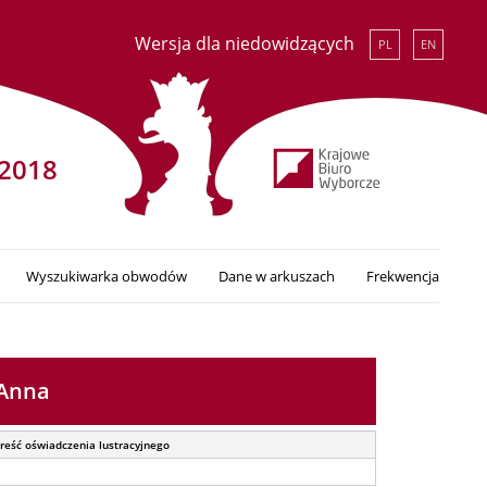
Wersja dla niedowidzących
PL
EN
2018
Wyszukiwarka obwodów
Dane w arkuszach
Frekwencja
 Anna
reść oświadczenia lustracyjnego