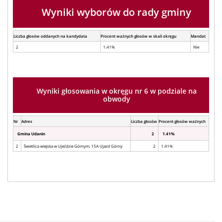
Wyniki wyborów do rady gminy
Liczba głosów oddanych na kandydata
Procent ważnych głosów w skali okręgu
Mandat
2
1.41%
Nie
Wyniki głosowania w okręgu nr 6 w podziale na
obwody
Nr
Adres
Liczba głosów
Procent głosów ważnych
Gmina Udanin
2
1.41%
2
Świetlica wiejska w Ujeździe Górnym, 15A Ujazd Górny
2
1.41%