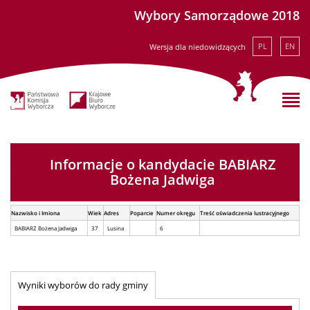
Wybory Samorządowe 2018
PL
EN
Wersja dla niedowidzących
Informacje o kandydacie BABIARZ
Bożena Jadwiga
Nazwisko i Imiona
Wiek
Adres
Poparcie
Numer okręgu
Treść oświadczenia lustracyjnego
BABIARZ Bożena Jadwiga
37
Lusina
6
Wyniki wyborów do rady gminy