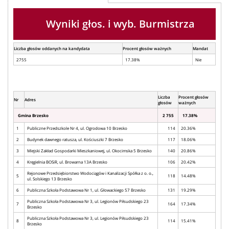
Wyniki głos. i wyb. Burmistrza
Liczba głosów oddanych na kandydata
Procent głosów ważnych
Mandat
2755
17.38%
Nie
Liczba
Procent głosów
Nr
Adres
głosów
ważnych
Gmina Brzesko
2 755
17.38%
1
Publiczne Przedszkole Nr 4, ul. Ogrodowa 10 Brzesko
114
20.36%
2
Budynek dawnego ratusza, ul. Kościuszki 7 Brzesko
117
18.06%
3
Miejski Zakład Gospodarki Mieszkaniowej, ul. Okocimska 5 Brzesko
140
20.86%
4
Kręgielnia BOSiR, ul. Browarna 13A Brzesko
106
20.42%
Rejonowe Przedsiębiorstwo Wodociągów i Kanalizacji Spółka z o. o.,
5
118
14.48%
ul. Solskiego 13 Brzesko
6
Publiczna Szkoła Podstawowa Nr 1, ul. Głowackiego 57 Brzesko
131
19.29%
Publiczna Szkoła Podstawowa Nr 3, ul. Legionów Piłsudskiego 23
7
164
17.34%
Brzesko
Publiczna Szkoła Podstawowa Nr 3, ul. Legionów Piłsudskiego 23
8
114
15.41%
Brzesko