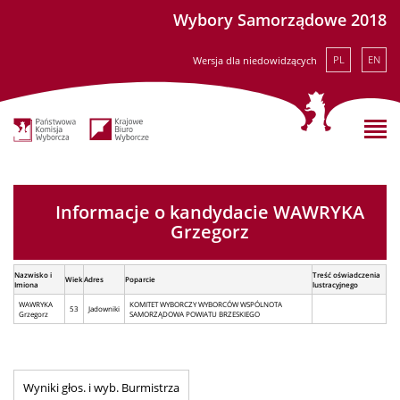
Wybory Samorządowe 2018
PL
EN
Wersja dla niedowidzących
Informacje o kandydacie WAWRYKA
Grzegorz
Nazwisko i
Treść oświadczenia
Wiek
Adres
Poparcie
Imiona
lustracyjnego
WAWRYKA
KOMITET WYBORCZY WYBORCÓW WSPÓLNOTA
53
Jadowniki
Grzegorz
SAMORZĄDOWA POWIATU BRZESKIEGO
Wyniki głos. i wyb. Burmistrza