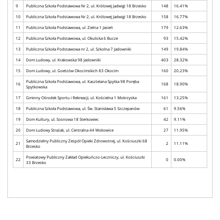
9
Publiczna Szkoła Podstawowa Nr 2, ul. Królowej Jadwigi 18 Brzesko
148
16.41%
10
Publiczna Szkoła Podstawowa Nr 2, ul. Królowej Jadwigi 18 Brzesko
158
16.77%
11
Publiczna Szkoła Podstawowa, ul. Zielna 1 Jasień
179
12.63%
12
Publiczna Szkoła Podstawowa, ul. Okulicka 6 Bucze
93
15.42%
13
Publiczna Szkoła Podstawowa nr 2, ul. Szkolna 7 Jadowniki
149
19.84%
14
Dom Ludowy, ul. Krakowska 98 Jadowniki
403
28.32%
15
Dom Ludowy, ul. Goetzów Okocimskich 83 Okocim
160
20.23%
Publiczna Szkoła Podstawowa, ul. Kasztelana Spytka 98 Poręba
16
168
18.90%
Spytkowska
17
Gminny Ośrodek Sportu i Rekreacji, ul. Kościelna 1 Mokrzyska
161
13.25%
18
Publiczna Szkoła Podstawowa, ul. Św. Stanisława 5 Szczepanów
61
9.56%
19
Dom Kultury, ul. Sosnowa 18 Sterkowiec
42
9.11%
20
Dom Ludowy Strażak, ul. Centralna 44 Wokowice
27
11.95%
Samodzielny Publiczny Zespół Opieki Zdrowotnej, ul. Kościuszki 68
21
2
11.11%
Brzesko
Powiatowy Publiczny Zakład Opiekuńczo-Leczniczy, ul. Kościuszki
22
0
0.00%
33 Brzesko